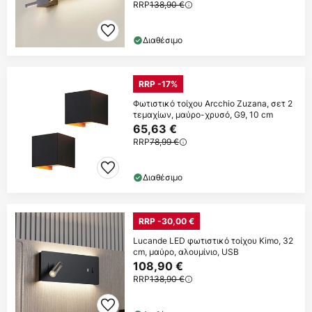
RRP
138,90 €
Διαθέσιμο
RRP -17%
Φωτιστικό τοίχου Arcchio Zuzana, σετ 2
τεμαχίων, μαύρο-χρυσό, G9, 10 cm
65,63 €
RRP
78,99 €
Διαθέσιμο
RRP -30,00 €
Lucande LED φωτιστικό τοίχου Kimo, 32
cm, μαύρο, αλουμίνιο, USB
108,90 €
RRP
138,90 €