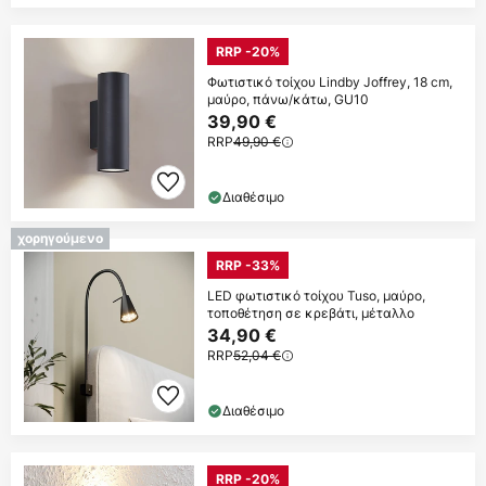
RRP -20%
Φωτιστικό τοίχου Lindby Joffrey, 18 cm,
μαύρο, πάνω/κάτω, GU10
39,90 €
RRP
49,90 €
Διαθέσιμο
χορηγούμενο
RRP -33%
LED φωτιστικό τοίχου Tuso, μαύρο,
τοποθέτηση σε κρεβάτι, μέταλλο
34,90 €
RRP
52,04 €
Διαθέσιμο
RRP -20%