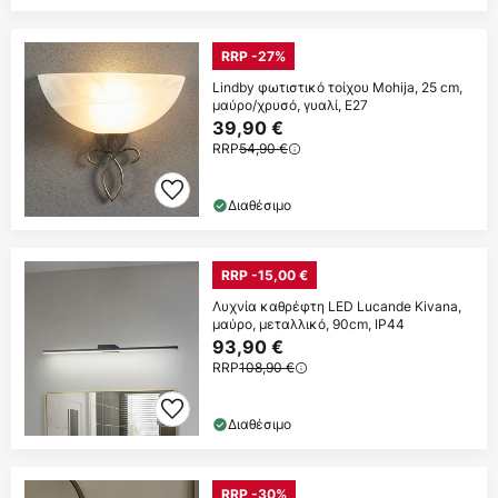
RRP -27%
Lindby φωτιστικό τοίχου Mohija, 25 cm,
μαύρο/χρυσό, γυαλί, E27
39,90 €
RRP
54,90 €
Διαθέσιμο
RRP -15,00 €
Λυχνία καθρέφτη LED Lucande Kivana,
μαύρο, μεταλλικό, 90cm, IP44
93,90 €
RRP
108,90 €
Διαθέσιμο
RRP -30%