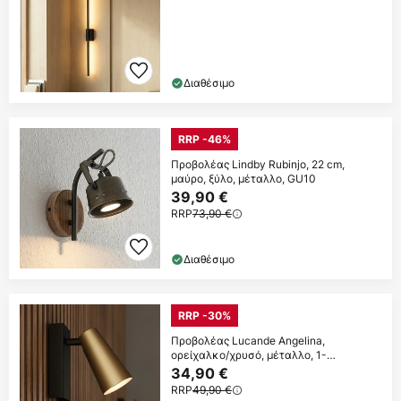
Διαθέσιμο
RRP -46%
Προβολέας Lindby Rubinjo, 22 cm,
μαύρο, ξύλο, μέταλλο, GU10
39,90 €
RRP
73,90 €
Διαθέσιμο
RRP -30%
Προβολέας Lucande Angelina,
ορείχαλκο/χρυσό, μέταλλο, 1-
φωτιστικό.
34,90 €
RRP
49,90 €