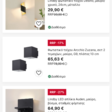
Lindby φωτιστικό τοίχου Desirio, μαύρο/
χρυσό, 24cm, μέταλλο
29,90 €
RRP
39,90 €
Διαθέσιμο
RRP -17%
Φωτιστικό τοίχου Arcchio Zuzana, σετ 2
τεμαχίων, μαύρο, G9, πλάτος 10 cm
65,63 €
RRP
78,99 €
Διαθέσιμο
RRP -27%
Lindby LED απλίκα Auden, μαύρο,
βύσμα, σταθμός φόρτισης
64,90 €