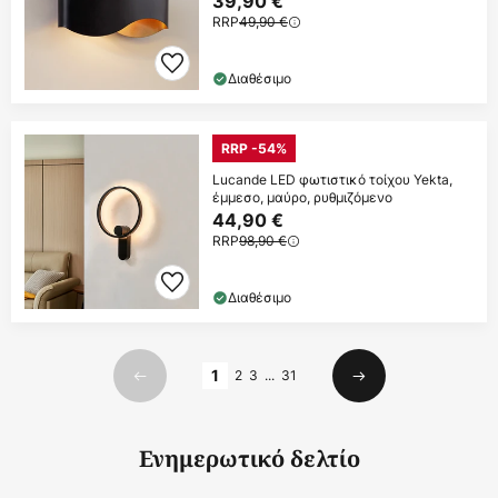
39,90 €
RRP
49,90 €
Διαθέσιμο
RRP -54%
Lucande LED φωτιστικό τοίχου Yekta,
έμμεσο, μαύρο, ρυθμιζόμενο
44,90 €
RRP
98,90 €
Διαθέσιμο
Σελίδα
1
2
3
...
31
Προηγούμενο
Επόμενο
Ενημερωτικό δελτίο