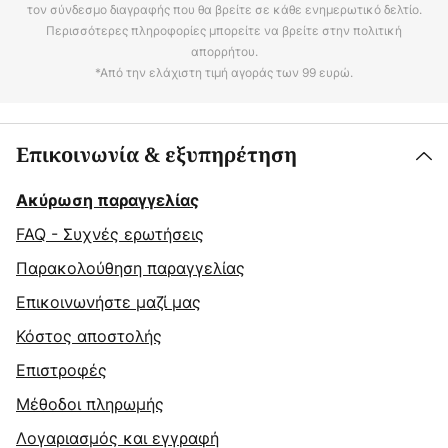
τον σύνδεσμο διαγραφής που θα βρείτε σε κάθε ενημερωτικό δελτίο.
Περισσότερες πληροφορίες μπορείτε να βρείτε στην πολιτική
απορρήτου.
*Από την ελάχιστη τιμή αγοράς των 99 ευρώ.
Επικοινωνία & εξυπηρέτηση
Ακύρωση παραγγελίας
FAQ - Συχνές ερωτήσεις
Παρακολούθηση παραγγελίας
Επικοινωνήστε μαζί μας
Κόστος αποστολής
Επιστροφές
Μέθοδοι πληρωμής
Λογαριασμός και εγγραφή