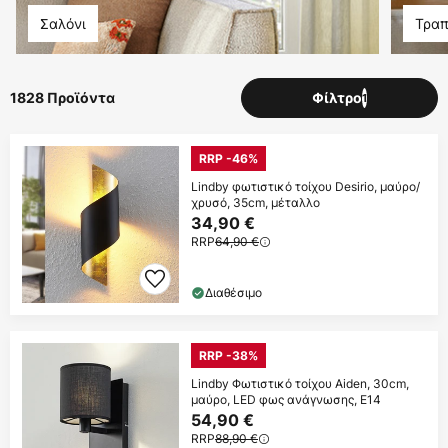
Σαλόνι
Τραπ
1828 Προϊόντα
Φίλτρο
1
RRP -46%
Lindby φωτιστικό τοίχου Desirio, μαύρο/
χρυσό, 35cm, μέταλλο
34,90 €
RRP
64,90 €
Διαθέσιμο
RRP -38%
Lindby Φωτιστικό τοίχου Aiden, 30cm,
μαύρο, LED φως ανάγνωσης, E14
54,90 €
RRP
88,90 €