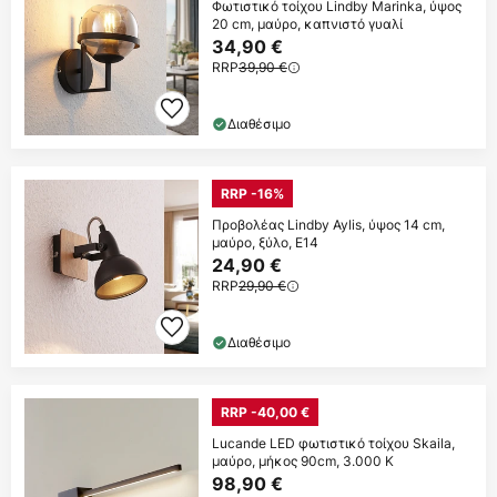
Φωτιστικό τοίχου Lindby Marinka, ύψος
20 cm, μαύρο, καπνιστό γυαλί
34,90 €
RRP
39,90 €
Διαθέσιμο
RRP -16%
Προβολέας Lindby Aylis, ύψος 14 cm,
μαύρο, ξύλο, E14
24,90 €
RRP
29,90 €
Διαθέσιμο
RRP -40,00 €
Lucande LED φωτιστικό τοίχου Skaila,
μαύρο, μήκος 90cm, 3.000 K
98,90 €