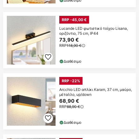
Διαθέσιμο
RRP -45,00 €
Lucande LED φωτιστικό τοίχου Lisana,
οριζόντιο, 75 cm, IP44
73,90 €
RRP
118,90 €
Διαθέσιμο
RRP -22%
Arcchio LED απλίκι Karam, 37 cm, μαύρο,
μέταλλο, up/down
68,90 €
RRP
88,90 €
Διαθέσιμο