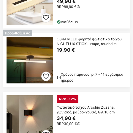
49,90 €
RRP
88,90 €
Διαθέσιμο
Προωθούμενο
OSRAM LED φορητό φωτιστικό τοίχου
NIGHTLUX STICK, μαύρο, touchdim
19,90 €
Χρόνος παράδοσης: 7 - 11 εργάσιμες
ημέρες
RRP -12%
Φωτιστικό τοίχου Arcchio Zuzana,
γωνιακό, μαύρο-χρυσό, G9, 10 cm
34,90 €
RRP
39,90 €