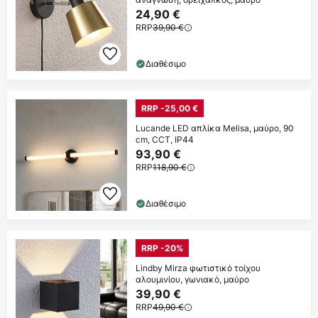
24,90 €
RRP
39,90 €
Διαθέσιμο
RRP -25,00 €
Lucande LED απλίκα Melisa, μαύρο, 90
cm, CCT, IP44
93,90 €
RRP
118,90 €
Διαθέσιμο
RRP -20%
Lindby Mirza φωτιστικό τοίχου
αλουμινίου, γωνιακό, μαύρο
39,90 €
RRP
49,90 €