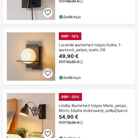
RRP
88,90 €
Διαθέσιμο
RRP -16%
Lucande φωτιστικό τοίχου Kulka, 1-
φωτεινό, μαύρο, γυαλί, G9
49,90 €
RRP
59,90 €
Διαθέσιμο
RRP -30%
Lindby Φωτιστικό τοίχου Merle, μαύρο,
60cm, λάμπα ανάγνωσης, ρυθμιζόμενο
54,90 €
RRP
78,90 €