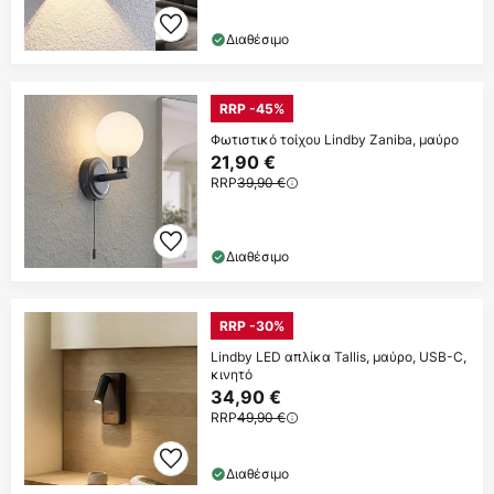
Διαθέσιμο
RRP -45%
Φωτιστικό τοίχου Lindby Zaniba, μαύρο
21,90 €
RRP
39,90 €
Διαθέσιμο
RRP -30%
Lindby LED απλίκα Tallis, μαύρο, USB-C,
κινητό
34,90 €
RRP
49,90 €
Διαθέσιμο