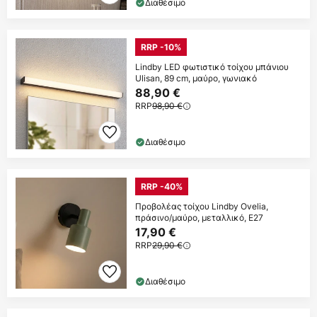
Διαθέσιμο
RRP -10%
Lindby LED φωτιστικό τοίχου μπάνιου
Ulisan, 89 cm, μαύρο, γωνιακό
88,90 €
RRP
98,90 €
Διαθέσιμο
RRP -40%
Προβολέας τοίχου Lindby Ovelia,
πράσινο/μαύρο, μεταλλικό, E27
17,90 €
RRP
29,90 €
Διαθέσιμο