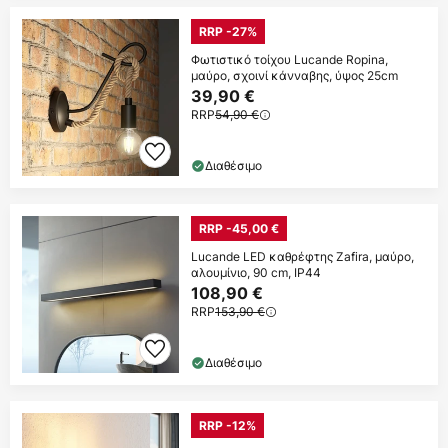
RRP -27%
Φωτιστικό τοίχου Lucande Ropina,
μαύρο, σχοινί κάνναβης, ύψος 25cm
39,90 €
RRP
54,90 €
Διαθέσιμο
RRP -45,00 €
Lucande LED καθρέφτης Zafira, μαύρο,
αλουμίνιο, 90 cm, IP44
108,90 €
RRP
153,90 €
Διαθέσιμο
RRP -12%