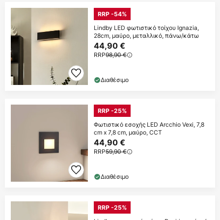
RRP -54%
Lindby LED φωτιστικό τοίχου Ignazia,
28cm, μαύρο, μεταλλικό, πάνω/κάτω
44,90 €
RRP
98,90 €
Διαθέσιμο
RRP -25%
Φωτιστικό εσοχής LED Arcchio Vexi, 7,8
cm x 7,8 cm, μαύρο, CCT
44,90 €
RRP
59,90 €
Διαθέσιμο
RRP -25%