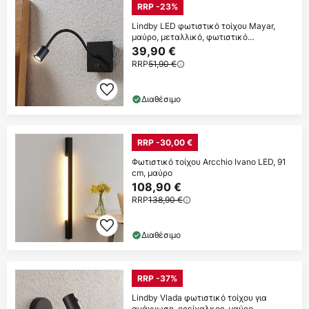
RRP -23%
Lindby LED φωτιστικό τοίχου Mayar,
μαύρο, μεταλλικό, φωτιστικό
ανάγνωσης, 11cm
39,90 €
RRP
51,90 €
Διαθέσιμο
RRP -30,00 €
Φωτιστικό τοίχου Arcchio Ivano LED, 91
cm, μαύρο
108,90 €
RRP
138,90 €
Διαθέσιμο
RRP -37%
Lindby Vlada φωτιστικό τοίχου για
ανάγνωση, ορείχαλκος, μαύρο