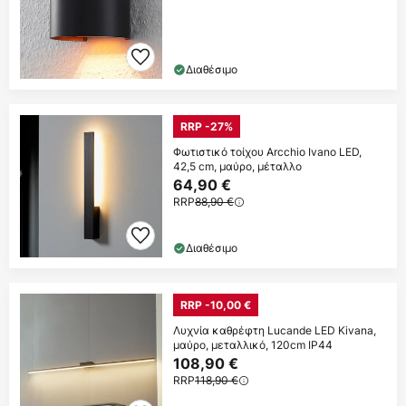
Διαθέσιμο
RRP -27%
Φωτιστικό τοίχου Arcchio Ivano LED,
42,5 cm, μαύρο, μέταλλο
64,90 €
RRP
88,90 €
Διαθέσιμο
RRP -10,00 €
Λυχνία καθρέφτη Lucande LED Kivana,
μαύρο, μεταλλικό, 120cm IP44
108,90 €
RRP
118,90 €