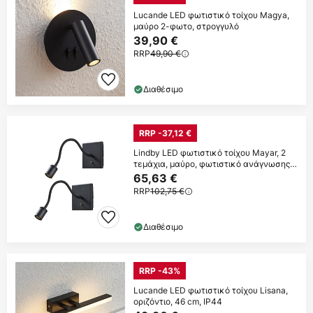
Lucande LED φωτιστικό τοίχου Magya,
μαύρο 2-φωτο, στρογγυλό
39,90 €
RRP
49,90 €
Διαθέσιμο
RRP -37,12 €
Lindby LED φωτιστικό τοίχου Mayar, 2
τεμάχια, μαύρο, φωτιστικό ανάγνωσης,
11 cm
65,63 €
RRP
102,75 €
Διαθέσιμο
RRP -43%
Lucande LED φωτιστικό τοίχου Lisana,
οριζόντιο, 46 cm, IP44