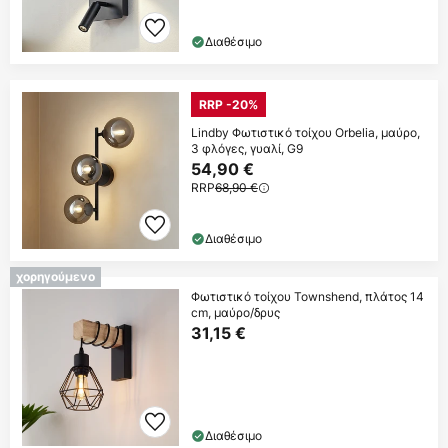
Διαθέσιμο
RRP -20%
Lindby Φωτιστικό τοίχου Orbelia, μαύρο,
3 φλόγες, γυαλί, G9
54,90 €
RRP
68,90 €
Διαθέσιμο
χορηγούμενο
Φωτιστικό τοίχου Townshend, πλάτος 14
cm, μαύρο/δρυς
31,15 €
Διαθέσιμο