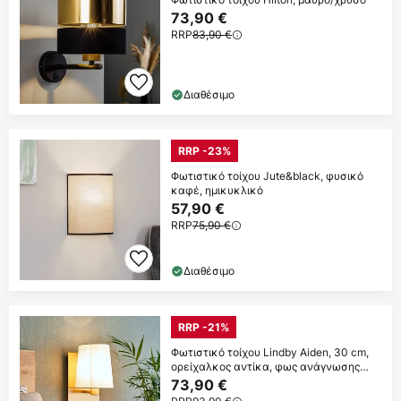
73,90 €
RRP
83,90 €
Διαθέσιμο
RRP -23%
Φωτιστικό τοίχου Jute&black, φυσικό
καφέ, ημικυκλικό
57,90 €
RRP
75,90 €
Διαθέσιμο
RRP -21%
Φωτιστικό τοίχου Lindby Aiden, 30 cm,
ορείχαλκος αντίκα, φως ανάγνωσης
LED
73,90 €