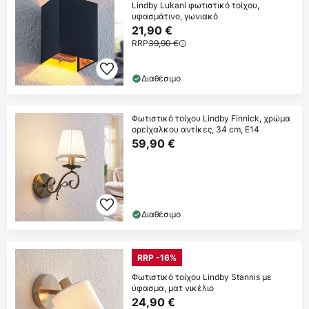
Lindby Lukani φωτιστικό τοίχου,
υφασμάτινο, γωνιακό
21,90 €
RRP
39,90 €
Διαθέσιμο
Φωτιστικό τοίχου Lindby Finnick, χρώμα
ορείχαλκου αντίκες, 34 cm, E14
59,90 €
Διαθέσιμο
RRP -16%
Φωτιστικό τοίχου Lindby Stannis με
ύφασμα, ματ νικέλιο
24,90 €