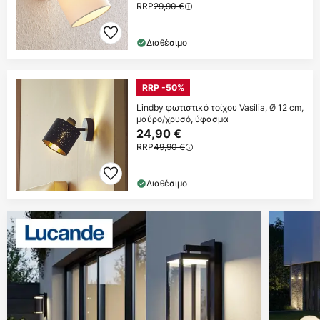
RRP
29,90 €
Διαθέσιμο
RRP -50%
Lindby φωτιστικό τοίχου Vasilia, Ø 12 cm,
μαύρο/χρυσό, ύφασμα
24,90 €
RRP
49,90 €
Διαθέσιμο