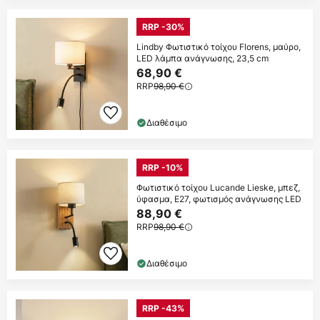
RRP -30%
Lindby Φωτιστικό τοίχου Florens, μαύρο,
LED λάμπα ανάγνωσης, 23,5 cm
68,90 €
RRP
98,90 €
Διαθέσιμο
RRP -10%
Φωτιστικό τοίχου Lucande Lieske, μπεζ,
ύφασμα, E27, φωτισμός ανάγνωσης LED
88,90 €
RRP
98,90 €
Διαθέσιμο
RRP -43%