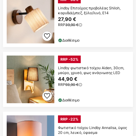
Lindby Επιτοίχιος προβολέας Shiloh,
καρυδιά/μπεζ, ξύλο/λινό, E14
27,90 €
RRP
39,90 €
Διαθέσιμο
RRP -52%
Lindby φωτιστικό τοίχου Aiden, 30cm,
μαύρο, χρυσό, φως ανάγνωσης LED
44,90 €
RRP
93,90 €
Διαθέσιμο
RRP -22%
Φωτιστικό τοίχου Lindby Annalisa, ύψος
20 cm, λευκό, ύφασμα