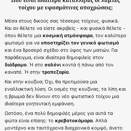
Πού είναι ιδιαίτερα κατάλληλες οι λάμπες
τοίχου με υφασμάτινες αποχρώσεις;
Μέσα στους δικούς σας τέσσερις τοίχους, φυσικά.
Και αν θέλετε να είστε ακριβείς - και φυσικά θέλετε -
όπου θέλετε μια
, τον καλύτερο
κοσμική ατμόσφαιρα
φωτισμό για να
υποστηρίζει τον γενικό φωτισμό
και ένα δροσερό σχέδιο στο ύψος των ματιών. Για
παράδειγμα, είναι ιδιαίτερα δημοφιλείς στον
. Ή στο
κοντά ή πάνω από τον
διάδρομο
σαλόνι
καναπέ. Ή στην
.
τραπεζαρία
Και στην κουζίνα; Όχι, θα προτιμούσα μια
εναλλακτική λύση. Οι οσμές της κουζίνας, τα λίπη και
η βρωμιά δεν δίνουν στο νέο φωτιστικό τοίχου μια
ιδιαίτερα γοητευτική εμφάνιση.
Ωστόσο, ένα πολύ δημοφιλές μέρος για αυτά τα
φώτα είναι επίσης: το
. Απλά
κρεβατοκάμαρα
μοντέρνο και ταυτόχρονα διαχρονικά κομψό, άνετο