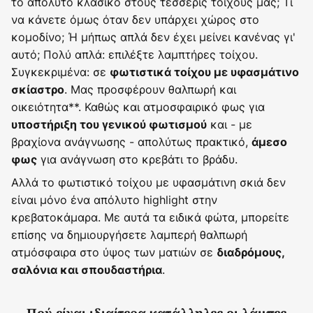
το απόλυτο κλασικό στους τέσσερις τοίχους μας; Τι
να κάνετε όμως όταν δεν υπάρχει χώρος στο
κομοδίνο; Ή μήπως απλά δεν έχει μείνει κανένας γι'
αυτό; Πολύ απλά: επιλέξτε λαμπτήρες τοίχου.
Συγκεκριμένα: σε
φωτιστικά τοίχου με υφασμάτινο
. Μας προσφέρουν θαλπωρή και
σκίαστρο
οικειότητα**. Καθώς και ατμοσφαιρικό φως για
και - με
υποστήριξη του γενικού φωτισμού
βραχίονα ανάγνωσης - απολύτως πρακτικό,
άμεσο
για ανάγνωση στο κρεβάτι το βράδυ.
φως
Αλλά το φωτιστικό τοίχου με υφασμάτινη σκιά δεν
είναι μόνο ένα απόλυτο highlight στην
κρεβατοκάμαρα. Με αυτά τα ειδικά φώτα, μπορείτε
επίσης να δημιουργήσετε λαμπερή θαλπωρή
ατμόσφαιρα στο ύψος των ματιών σε
διαδρόμους,
.
σαλόνια και σπουδαστήρια