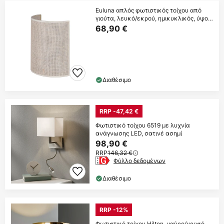
Euluna απλός φωτιστικός τοίχου από
γιούτα, λευκό/εκρού, ημικυκλικός, ύψος
24 cm
68,90 €
Διαθέσιμο
RRP -47,42 €
Φωτιστικό τοίχου 6519 με λυχνία
ανάγνωσης LED, σατινέ ασημί
98,90 €
RRP
146,32 €
Φύλλο δεδομένων
Διαθέσιμο
RRP -12%
Φωτιστικό τοίχου Hilton, μαύρο/χρυσό