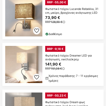
RRP -55,00 €
Φωτιστικό τοίχου Lucande Rebekka, 31
cm, μαύρο, βραχίονας ανάγνωσης LED
73,90 €
RRP
128,90 €
Διαθέσιμο
RRP -9,18 €
Φωτιστικό τοίχου Dreamer LED για
ανάγνωση, νικέλιο/κρεμ
141,90 €
RRP
151,08 €
Χρόνος παράδοσης: 7 - 11 εργάσιμες
ημέρες
RRP -50,23 €
Φωτιστικό τοίχου Dream φως
ανάγνωσης, λινό άμμο / νικέλιο