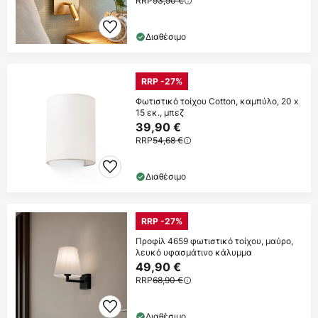
RRP
93,90 €
Διαθέσιμο
RRP -27%
Φωτιστικό τοίχου Cotton, καμπύλο, 20 x
15 εκ., μπεζ
39,90 €
RRP
54,68 €
Διαθέσιμο
RRP -27%
Προφίλ 4659 φωτιστικό τοίχου, μαύρο,
λευκό υφασμάτινο κάλυμμα
49,90 €
RRP
68,90 €
Διαθέσιμο