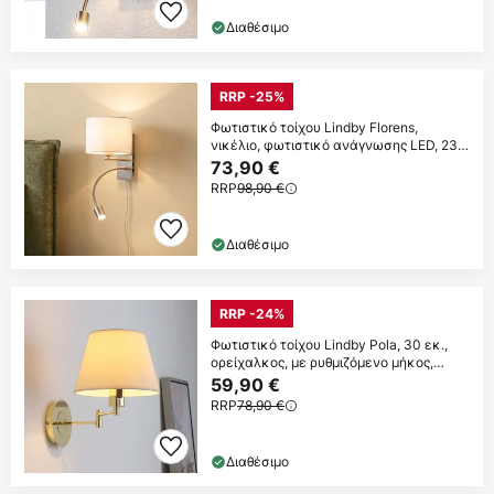
Διαθέσιμο
RRP -25%
Φωτιστικό τοίχου Lindby Florens,
νικέλιο, φωτιστικό ανάγνωσης LED, 23,5
cm
73,90 €
RRP
98,90 €
Διαθέσιμο
RRP -24%
Φωτιστικό τοίχου Lindby Pola, 30 εκ.,
ορείχαλκος, με ρυθμιζόμενο μήκος,
ύφασμα
59,90 €
RRP
78,90 €
Διαθέσιμο