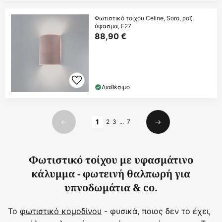
Φωτιστικό τοίχου Celine, Soro, ροζ,
ύφασμα, E27
88,90 €
Διαθέσιμο
Σελίδα
1
2
3
...
7
Προηγούμενο
Επόμενο
Φωτιστικό τοίχου με υφασμάτινο
κάλυμμα - φωτεινή θαλπωρή για
υπνοδωμάτια & co.
Το
φωτιστικό κομοδίνου
- φυσικά, ποιος δεν το έχει,