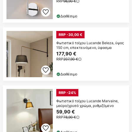
RRP
98,90 €
Διαθέσιμο
RRP -30,00 €
Φωτιστικό τοίχου Lucande Beleza, ύψος
150 cm, επεκτεινόμενο, ύφασμα
177,90 €
RRP
207,90 €
Διαθέσιμο
RRP -24%
Φωτιστικό τοίχου Lucande Marvaine,
μαύρο/χρυσό χρώμα, ρυθμιζόμενο
59,90 €
RRP
78,90 €