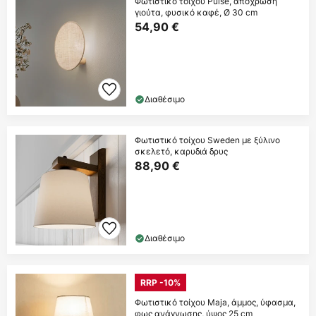
Φωτιστικό τοίχου Pulse, απόχρωση
γιούτα, φυσικό καφέ, Ø 30 cm
54,90 €
Διαθέσιμο
Φωτιστικό τοίχου Sweden με ξύλινο
σκελετό, καρυδιά δρυς
88,90 €
Διαθέσιμο
RRP -10%
Φωτιστικό τοίχου Maja, άμμος, ύφασμα,
φως ανάγνωσης, ύψος 25 cm