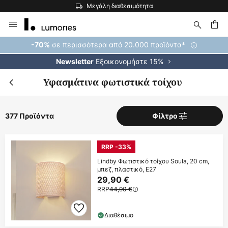
Η μεγαλύτερη επιλογή εμπορικών σημάτων στην Ευρώπη
Μετάβαση
στο
περιεχόμενο
ήτηση
σε περισσότερα από 20.000 προϊόντα*
-70%
Εξοικονομήστε 15%
Newsletter
Υφασμάτινα φωτιστικά τοίχου
377 Προϊόντα
Φίλτρο
RRP -33%
Lindby Φωτιστικό τοίχου Soula, 20 cm,
μπεζ, πλαστικό, E27
29,90 €
RRP
44,90 €
Διαθέσιμο