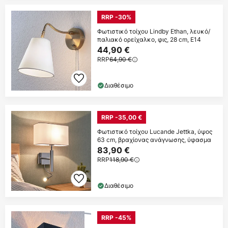
RRP -30%
Φωτιστικό τοίχου Lindby Ethan, λευκό/
παλιακό ορείχαλκο, φις, 28 cm, E14
44,90 €
RRP
64,90 €
Διαθέσιμο
RRP -35,00 €
Φωτιστικό τοίχου Lucande Jettka, ύψος
63 cm, βραχίονας ανάγνωσης, ύφασμα
83,90 €
RRP
118,90 €
Διαθέσιμο
RRP -45%