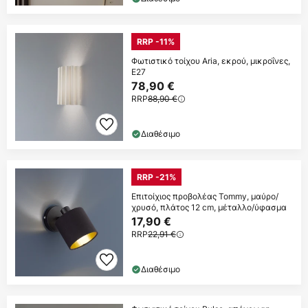
RRP -11%
Φωτιστικό τοίχου Aria, εκρού, μικροΐνες,
E27
78,90 €
RRP
88,90 €
Διαθέσιμο
RRP -21%
Επιτοίχιος προβολέας Tommy, μαύρο/
χρυσό, πλάτος 12 cm, μέταλλο/ύφασμα
17,90 €
RRP
22,91 €
Διαθέσιμο