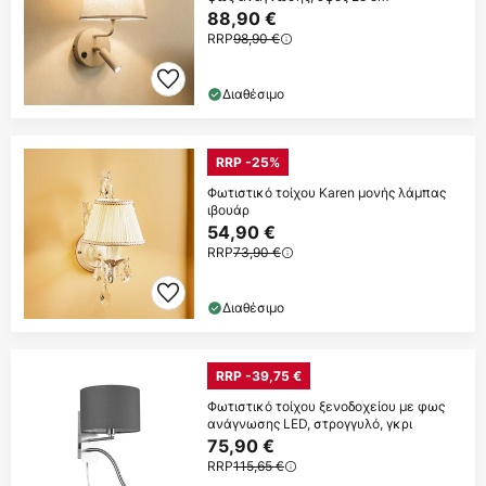
88,90 €
RRP
98,90 €
Διαθέσιμο
RRP -25%
Φωτιστικό τοίχου Karen μονής λάμπας
ιβουάρ
54,90 €
RRP
73,90 €
Διαθέσιμο
RRP -39,75 €
Φωτιστικό τοίχου ξενοδοχείου με φως
ανάγνωσης LED, στρογγυλό, γκρι
75,90 €
RRP
115,65 €