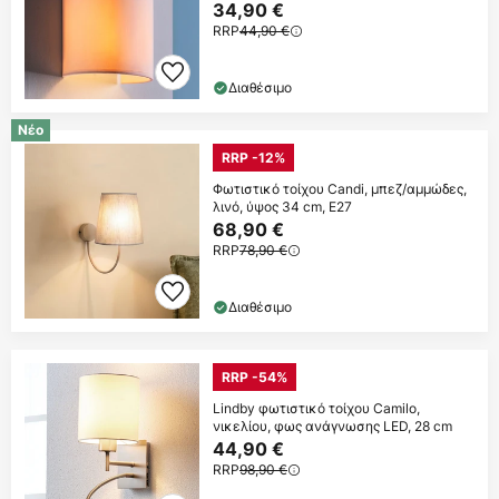
34,90 €
RRP
44,90 €
Διαθέσιμο
Νέο
RRP -12%
Φωτιστικό τοίχου Candi, μπεζ/αμμώδες,
λινό, ύψος 34 cm, E27
68,90 €
RRP
78,90 €
Διαθέσιμο
RRP -54%
Lindby φωτιστικό τοίχου Camilo,
νικελίου, φως ανάγνωσης LED, 28 cm
44,90 €
RRP
98,90 €