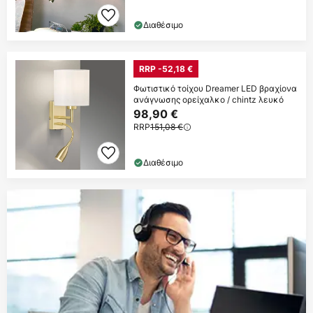
Διαθέσιμο
RRP -52,18 €
Φωτιστικό τοίχου Dreamer LED βραχίονα
ανάγνωσης ορείχαλκο / chintz λευκό
98,90 €
RRP
151,08 €
Διαθέσιμο