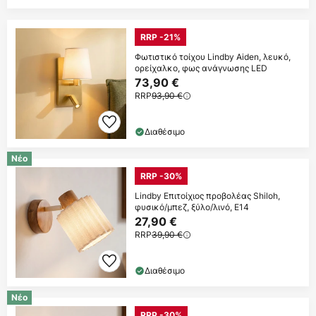
RRP -21%
Φωτιστικό τοίχου Lindby Aiden, λευκό,
ορείχαλκο, φως ανάγνωσης LED
73,90 €
RRP
93,90 €
Διαθέσιμο
Νέο
RRP -30%
Lindby Επιτοίχιος προβολέας Shiloh,
φυσικό/μπεζ, ξύλο/λινό, E14
27,90 €
RRP
39,90 €
Διαθέσιμο
Νέο
RRP -30%