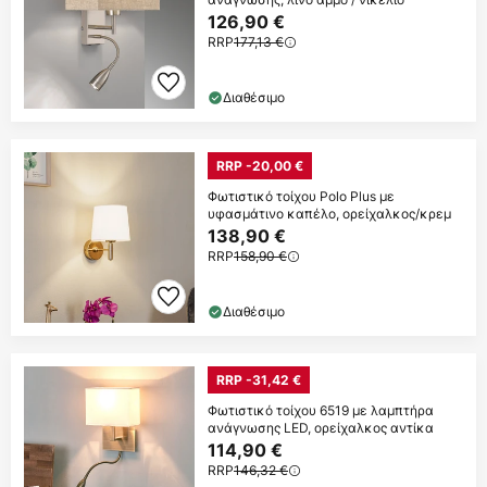
126,90 €
RRP
177,13 €
Διαθέσιμο
RRP -20,00 €
Φωτιστικό τοίχου Polo Plus με
υφασμάτινο καπέλο, ορείχαλκος/κρεμ
138,90 €
RRP
158,90 €
Διαθέσιμο
RRP -31,42 €
Φωτιστικό τοίχου 6519 με λαμπτήρα
ανάγνωσης LED, ορείχαλκος αντίκα
114,90 €
RRP
146,32 €