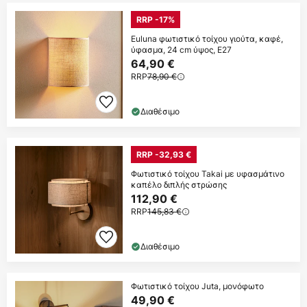
RRP -17%
Euluna φωτιστικό τοίχου γιούτα, καφέ,
ύφασμα, 24 cm ύψος, E27
64,90 €
RRP
78,90 €
Διαθέσιμο
RRP -32,93 €
Φωτιστικό τοίχου Takai με υφασμάτινο
καπέλο διπλής στρώσης
112,90 €
RRP
145,83 €
Διαθέσιμο
Φωτιστικό τοίχου Juta, μονόφωτο
49,90 €