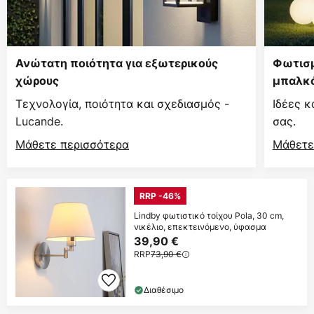
Ανώτατη ποιότητα για εξωτερικούς
Φωτισμ
χώρους
μπαλκό
Τεχνολογία, ποιότητα και σχεδιασμός -
Ιδέες κ
Lucande.
σας.
Μάθετε περισσότερα
Μάθετε
RRP -46%
Lindby φωτιστικό τοίχου Pola, 30 cm,
νικέλιο, επεκτεινόμενο, ύφασμα
39,90 €
RRP
73,90 €
Διαθέσιμο