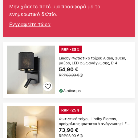
Μην χάσετε ποτέ μια προσφορά με το
ενημερωτικό δελτίο.
Εγγραφείτε τώρα
RRP -38%
Lindby Φωτιστικό τοίχου Aiden, 30cm,
μαύρο, LED φως ανάγνωσης, E14
54,90 €
RRP
88,90 €
Διαθέσιμο
RRP -25%
Φωτιστικό τοίχου Lindby Florens,
ορείχαλκος, φωτιστικό ανάγνωσης LED,
23,5 cm
73,90 €
RRP
98,90 €