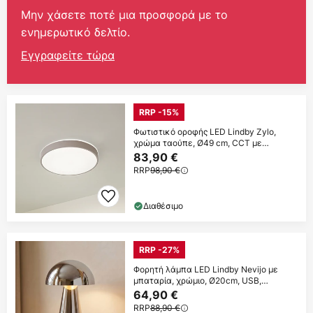
Μην χάσετε ποτέ μια προσφορά με το
ενημερωτικό δελτίο.
Εγγραφείτε τώρα
RRP -15%
Φωτιστικό οροφής LED Lindby Zylo,
χρώμα ταούπε, Ø49 cm, CCT με
δυνατότητα
83,90 €
RRP
98,90 €
Διαθέσιμο
RRP -27%
Φορητή λάμπα LED Lindby Nevijo με
μπαταρία, χρώμιο, Ø20cm, USB,
ρυθμιστής
64,90 €
RRP
88,90 €