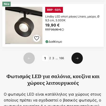
Νέο
RRP -50%
Lindby LED σποτ ράγας Linaro, μαύρο, Ø
9,5 cm, 3.000K
19,90 €
RRP
39,90 €
Διαθέσιμο
Σελίδα
1
2
3
...
166
Προηγούμενο
Επόμενο
Φωτισμός LED για σαλόνια, κουζίνα και
χώρους λειτουργικούς
Ο φωτισμός LED είναι κατάλληλος για χώρους στους
οποίους πρέπει να σχεδιαστεί ο βασικός φωτισμός, ο
φωτισμός εργασίας ή ο φωτισμός προσανατολισμού