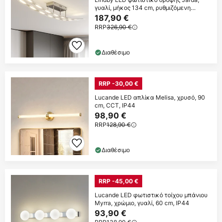
γυαλί, μήκος 134 cm, ρυθμιζόμενη
ένταση
187,90 €
RRP
326,90 €
Διαθέσιμο
RRP -30,00 €
Lucande LED απλίκα Melisa, χρυσό, 90
cm, CCT, IP44
98,90 €
RRP
128,90 €
Διαθέσιμο
RRP -45,00 €
Lucande LED φωτιστικό τοίχου μπάνιου
Myrra, χρώμιο, γυαλί, 60 cm, IP44
93,90 €