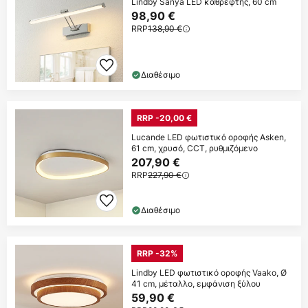
Lindby Sanya LED καθρέφτης, 60 cm
98,90 €
RRP
138,90 €
Διαθέσιμο
RRP -20,00 €
Lucande LED φωτιστικό οροφής Asken,
61 cm, χρυσό, CCT, ρυθμιζόμενο
207,90 €
RRP
227,90 €
Διαθέσιμο
RRP -32%
Lindby LED φωτιστικό οροφής Vaako, Ø
41 cm, μέταλλο, εμφάνιση ξύλου
59,90 €