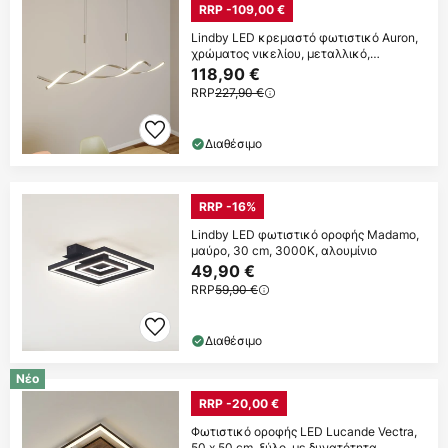
RRP -109,00 €
Lindby LED κρεμαστό φωτιστικό Auron,
χρώματος νικελίου, μεταλλικό,
ρυθμιζόμενο
118,90 €
RRP
227,90 €
Διαθέσιμο
RRP -16%
Lindby LED φωτιστικό οροφής Madamo,
μαύρο, 30 cm, 3000K, αλουμίνιο
49,90 €
RRP
59,90 €
Διαθέσιμο
Νέο
RRP -20,00 €
Φωτιστικό οροφής LED Lucande Vectra,
50 x 50 cm, ξύλο, με δυνατότητα