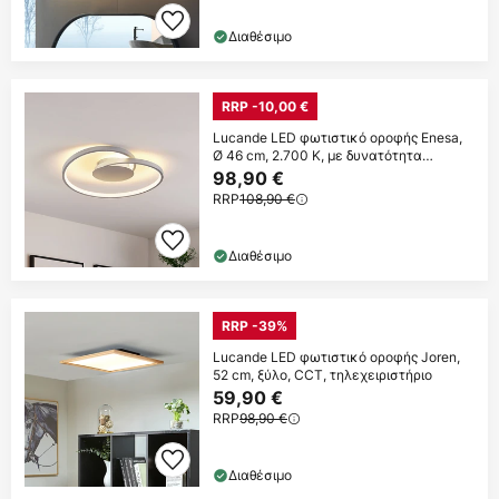
Διαθέσιμο
RRP -10,00 €
Lucande LED φωτιστικό οροφής Enesa,
Ø 46 cm, 2.700 K, με δυνατότητα
ρύθμισης
98,90 €
RRP
108,90 €
Διαθέσιμο
RRP -39%
Lucande LED φωτιστικό οροφής Joren,
52 cm, ξύλο, CCT, τηλεχειριστήριο
59,90 €
RRP
98,90 €
Διαθέσιμο