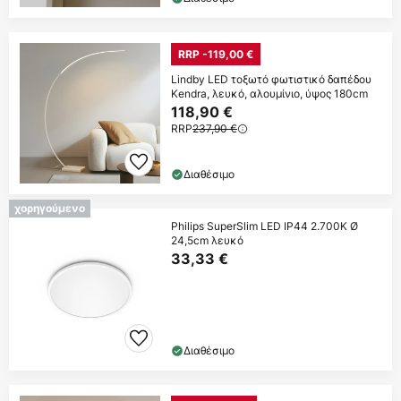
RRP -119,00 €
Lindby LED τοξωτό φωτιστικό δαπέδου
Kendra, λευκό, αλουμίνιο, ύψος 180cm
118,90 €
RRP
237,90 €
Διαθέσιμο
χορηγούμενο
Philips SuperSlim LED IP44 2.700K Ø
24,5cm λευκό
33,33 €
Διαθέσιμο