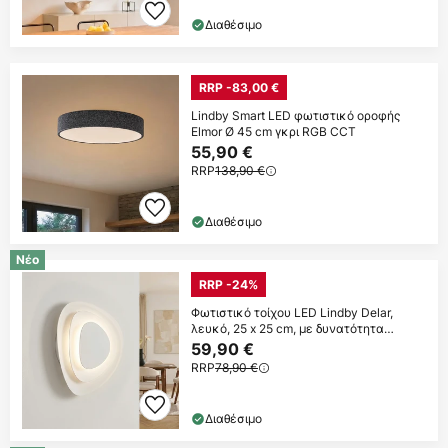
Διαθέσιμο
RRP -83,00 €
Lindby Smart LED φωτιστικό οροφής
Elmor Ø 45 cm γκρι RGB CCT
55,90 €
RRP
138,90 €
Διαθέσιμο
Νέο
RRP -24%
Φωτιστικό τοίχου LED Lindby Delar,
λευκό, 25 x 25 cm, με δυνατότητα
ρύθμισης
59,90 €
RRP
78,90 €
Διαθέσιμο