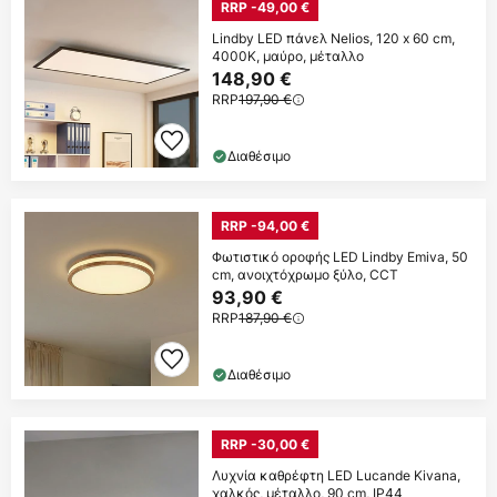
RRP -49,00 €
Lindby LED πάνελ Nelios, 120 x 60 cm,
4000K, μαύρο, μέταλλο
148,90 €
RRP
197,90 €
Διαθέσιμο
RRP -94,00 €
Φωτιστικό οροφής LED Lindby Emiva, 50
cm, ανοιχτόχρωμο ξύλο, CCT
93,90 €
RRP
187,90 €
Διαθέσιμο
RRP -30,00 €
Λυχνία καθρέφτη LED Lucande Kivana,
χαλκός, μέταλλο, 90 cm, IP44