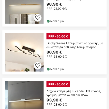
98,90 €
RRP
128,90 €
Διαθέσιμο
RRP -50,00 €
Lindby Welina LED φωτιστικό οροφής, με
δυνατότητα ρύθμισης του φωτισμού
88,90 €
RRP
138,90 €
Διαθέσιμο
RRP -30,00 €
Λυχνία καθρέφτη Lucande LED Kivana,
χρώμιο, μέταλλο, 90 cm, IP44
93,90 €
RRP
123,90 €