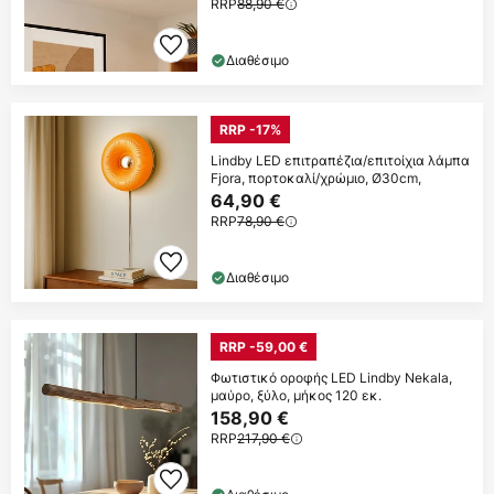
RRP
88,90 €
Διαθέσιμο
RRP -17%
Lindby LED επιτραπέζια/επιτοίχια λάμπα
Fjora, πορτοκαλί/χρώμιο, Ø30cm,
64,90 €
RRP
78,90 €
Διαθέσιμο
RRP -59,00 €
Φωτιστικό οροφής LED Lindby Nekala,
μαύρο, ξύλο, μήκος 120 εκ.
158,90 €
RRP
217,90 €