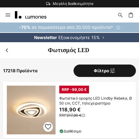
Η μεγαλύτερη επιλογή εμπορικών σημάτων στην Ευρώπη
Μετάβαση
στο
περιεχόμενο
ήτηση
σε περισσότερα από 20.000 προϊόντα*
-70%
Εξοικονομήστε 15%
Newsletter
Φωτισμός LED
17218 Προϊόντα
Φίλτρο
RRP -99,00 €
Φωτιστικό οροφής LED Lindby Rebeka, Ø
50 cm, CCT, τηλεχειριστήριο
118,90 €
RRP
217,90 €
Διαθέσιμο