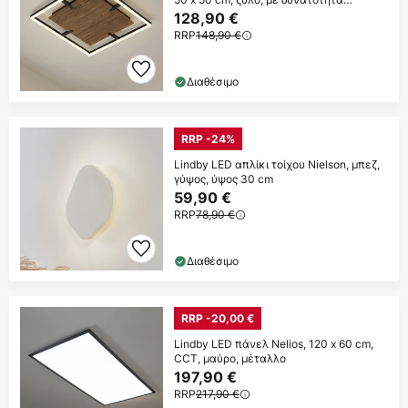
ρύθμισης
128,90 €
RRP
148,90 €
Διαθέσιμο
RRP -24%
Lindby LED απλίκι τοίχου Nielson, μπεζ,
γύψος, ύψος 30 cm
59,90 €
RRP
78,90 €
Διαθέσιμο
RRP -20,00 €
Lindby LED πάνελ Nelios, 120 x 60 cm,
CCT, μαύρο, μέταλλο
197,90 €
RRP
217,90 €