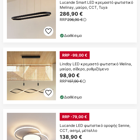
Lucande Smart LED κρεμαστό φωτιστικό
Melinay, μαύρο, CCT, Tuya
286,90 €
RRP
296,90 €
Διαθέσιμο
RRP -99,00 €
Lindby LED κρεμαστό φωτιστικό Welina,
μαύρο, σίδερο, ρυθμιζόμενο
98,90 €
RRP
197,90 €
Διαθέσιμο
RRP -79,00 €
Lucande LED φωτιστικό οροφής Senne,
CCT, ασημί, μέταλλο
138,90 €