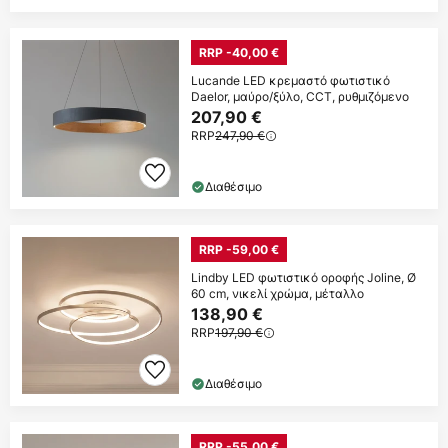
RRP -40,00 €
Lucande LED κρεμαστό φωτιστικό
Daelor, μαύρο/ξύλο, CCT, ρυθμιζόμενο
207,90 €
RRP
247,90 €
Διαθέσιμο
RRP -59,00 €
Lindby LED φωτιστικό οροφής Joline, Ø
60 cm, νικελί χρώμα, μέταλλο
138,90 €
RRP
197,90 €
Διαθέσιμο
RRP -55,00 €