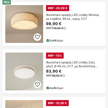
Νέο
RRP -20,00 €
Φωτιστικό οροφής LED Lindby Winona,
με κορδόνι, 48 εκ., κρεμ, CCT
98,90 €
RRP
118,90 €
Διαθέσιμο
RRP -15%
Φωτιστικό οροφής LED Lindby Zylo,
μπεζ, Ø 49 cm, CCT, με δυνατότητα
ρύθμισης
83,90 €
RRP
98,90 €
Διαθέσιμο
RRP -10,00 €