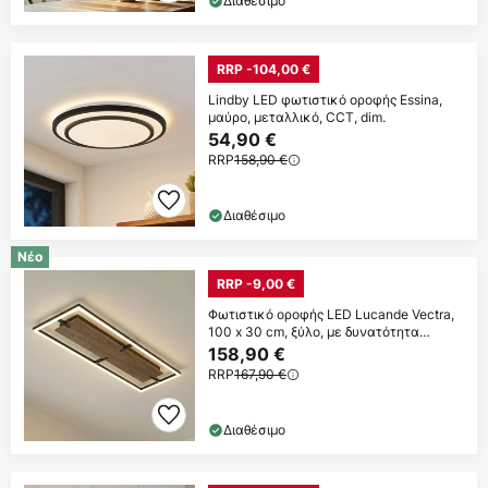
Διαθέσιμο
RRP -104,00 €
Lindby LED φωτιστικό οροφής Essina,
μαύρο, μεταλλικό, CCT, dim.
54,90 €
RRP
158,90 €
Διαθέσιμο
Νέο
RRP -9,00 €
Φωτιστικό οροφής LED Lucande Vectra,
100 x 30 cm, ξύλο, με δυνατότητα
ρύθμισης
158,90 €
RRP
167,90 €
Διαθέσιμο