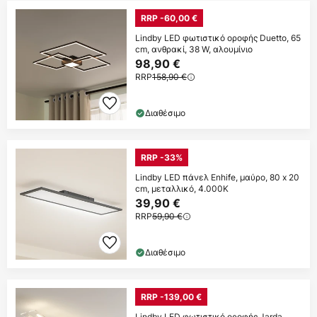
RRP -60,00 €
Lindby LED φωτιστικό οροφής Duetto, 65
cm, ανθρακί, 38 W, αλουμίνιο
98,90 €
RRP
158,90 €
Διαθέσιμο
RRP -33%
Lindby LED πάνελ Enhife, μαύρο, 80 x 20
cm, μεταλλικό, 4.000K
39,90 €
RRP
59,90 €
Διαθέσιμο
RRP -139,00 €
Lindby LED φωτιστικό οροφής Jarda,