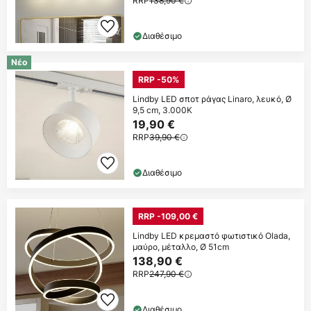
RRP
138,90 €
Διαθέσιμο
Νέο
RRP -50%
Lindby LED σποτ ράγας Linaro, λευκό, Ø
9,5 cm, 3.000K
19,90 €
RRP
39,90 €
Διαθέσιμο
RRP -109,00 €
Lindby LED κρεμαστό φωτιστικό Olada,
μαύρο, μέταλλο, Ø 51cm
138,90 €
RRP
247,90 €
Διαθέσιμο