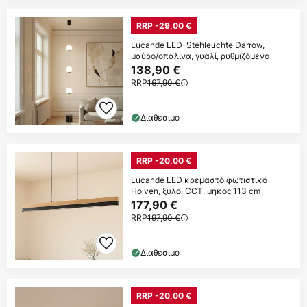
RRP -29,00 €
Lucande LED-Stehleuchte Darrow,
μαύρο/οπαλίνα, γυαλί, ρυθμιζόμενο
138,90 €
RRP
167,90 €
Διαθέσιμο
RRP -20,00 €
Lucande LED κρεμαστό φωτιστικό
Holven, ξύλο, CCT, μήκος 113 cm
177,90 €
RRP
197,90 €
Διαθέσιμο
RRP -20,00 €