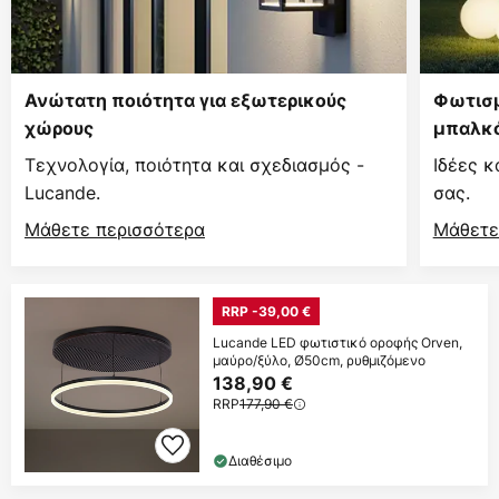
Ανώτατη ποιότητα για εξωτερικούς
Φωτισμ
χώρους
μπαλκό
Τεχνολογία, ποιότητα και σχεδιασμός -
Ιδέες κ
Lucande.
σας.
Μάθετε περισσότερα
Μάθετε
RRP -39,00 €
Lucande LED φωτιστικό οροφής Orven,
μαύρο/ξύλο, Ø50cm, ρυθμιζόμενο
138,90 €
RRP
177,90 €
Διαθέσιμο