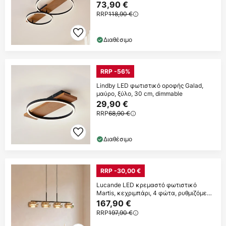
73,90 €
RRP
118,90 €
Διαθέσιμο
RRP -56%
Lindby LED φωτιστικό οροφής Galad,
μαύρο, ξύλο, 30 cm, dimmable
29,90 €
RRP
68,90 €
Διαθέσιμο
RRP -30,00 €
Lucande LED κρεμαστό φωτιστικό
Martis, κεχριμπάρι, 4 φώτα, ρυθμιζόμενη
ένταση
167,90 €
RRP
197,90 €