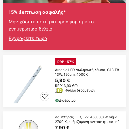
15% έκπτωση ασφαλής*
Μην χάσετε ποτέ μια προσφορά με το
ενημερωτικό δελτίο.
Εγγραφείτε τώρα
RRP -57%
Arcchio LED σωληνωτή λάμπα, G13 T8
13W, 150cm, 4000K
5,90 €
RRP
13,90 €
Φύλλο δεδομένων
Διαθέσιμο
Λαμπτήρας LED, E27, A60, 3,8 W, νήμα,
2700 K, ρυθμιζόμενη ένταση φωτισμού
7,90 €