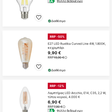
Φύλλο δεδομένων
Διαθέσιμο
RRP -50%
E27 LED Rustika Curved Line 4W, 1.800K,
κεχριμπάρι
9,90 €
RRP
19,90 €
Διαθέσιμο
RRP -12%
Λαμπτήρας LED Arcchio, E14, C35, 2,2 W,
τύπου κεριού, 4.000 K
6,90 €
RRP
7,90 €
Φύλλο δεδομένων