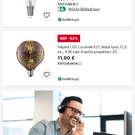
RRP
7,90 €
Φύλλο δεδομένων
Διαθέσιμο
RRP -52%
Λάμπα LED Lucande E27, διάμετρος 12,5
εκ., 4 W, εφέ πυροτεχνημάτων 3D
11,90 €
RRP
24,90 €
Διαθέσιμο