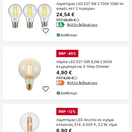
Λαμπτήρας LED E27 5W 2.700K 1060 lm
σαφές σετ 3 τεμαχίων
24,54 €
RRP
26,90 €
Φύλλο δεδομένων
Διαθέσιμο
RRP -45%
Λάμπα LED E27 G95 6,5W 2.500K
κεχριμπαρένια 3-Step-Dimmer
4,90 €
RRP
8,90 €
Φύλλο δεδομένων
Διαθέσιμο
RRP -12%
Λαμπτήρας LED Arcchio σε σχήμα
σταγόνας, E14, 4.000 K, 2,2 W, νήμα
6,90 €