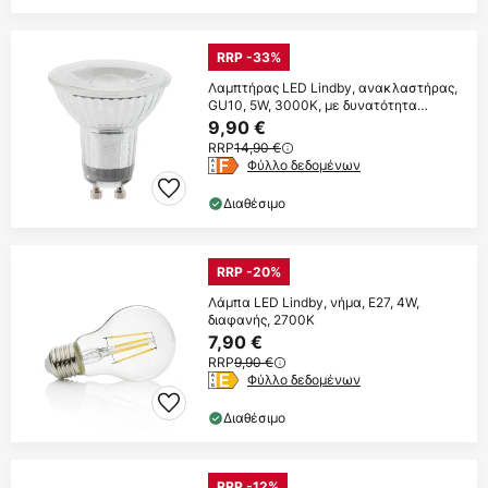
RRP -33%
Λαμπτήρας LED Lindby, ανακλαστήρας,
GU10, 5W, 3000K, με δυνατότητα
ρύθμισης
9,90 €
RRP
14,90 €
Φύλλο δεδομένων
Διαθέσιμο
RRP -20%
Λάμπα LED Lindby, νήμα, E27, 4W,
διαφανής, 2700K
7,90 €
RRP
9,90 €
Φύλλο δεδομένων
Διαθέσιμο
RRP -12%