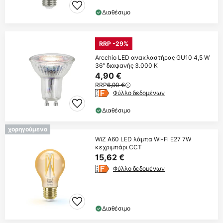
Διαθέσιμο
RRP -29%
Arcchio LED ανακλαστήρας GU10 4,5 W
36° διαφανής 3.000 K
4,90 €
RRP
6,90 €
Φύλλο δεδομένων
Διαθέσιμο
χορηγούμενο
WiZ A60 LED λάμπα Wi-Fi E27 7W
κεχριμπάρι CCT
15,62 €
Φύλλο δεδομένων
Διαθέσιμο