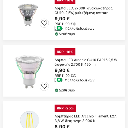
RRP -16%
Λάμπα LED, 2700K, ανακλαστήρας,
GU10, 2,5W, ρυθμιζόμενη ένταση
9,90 €
RRP
11,90 €
Φύλλο δεδομένων
Διαθέσιμο
RRP -16%
Λάμπα LED Arcchio GU10 PAR16 2,5 W
διαφανής 2.700 K 450 lm
9,90 €
RRP
11,90 €
Φύλλο δεδομένων
Διαθέσιμο
RRP -25%
Λαμπτήρας LED Arcchio Filament, E27,
3,8 W, διαφανής, 3.000 K
8,90 €