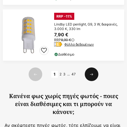
RRP -11%
Lindby LED penlight, G9, 3 W, διαφανές,
3.000 K, 330 lm
7,90 €
RRP
8,90 €
Φύλλο δεδομένων
Διαθέσιμο
Σελίδα
1
2
3
...
47
Προηγούμενο
Επόμενο
Κανένα φως χωρίς πηγές φωτός - ποιες
είναι διαθέσιμες και τι μπορούν να
κάνουν;
Αν σκέφτεστε πηγές φωτός, τότε ελπίζουμε να είναι