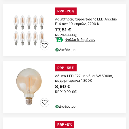
RRP -20%
Λαμπτήρας πυράκτωσης LED Arcchio
E14 σετ 10 κεριών, 2700 K
77,51 €
RRP
97,90 €
Φύλλο δεδομένων
Διαθέσιμο
RRP -55%
Λάμπα LED E27 με νήμα 6W 500lm,
κεχριμπαρένια 1.800K
8,90 €
RRP
19,90 €
Διαθέσιμο
RRP -8%