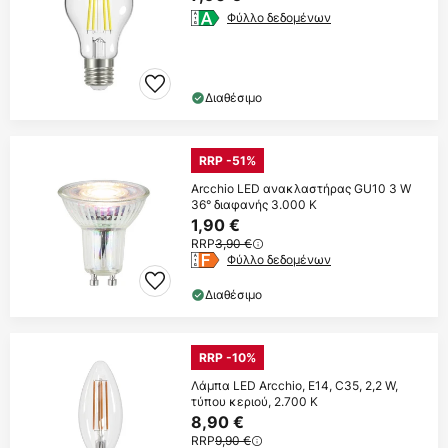
Φύλλο δεδομένων
Διαθέσιμο
RRP -51%
Arcchio LED ανακλαστήρας GU10 3 W
36° διαφανής 3.000 K
1,90 €
RRP
3,90 €
Φύλλο δεδομένων
Διαθέσιμο
RRP -10%
Λάμπα LED Arcchio, E14, C35, 2,2 W,
τύπου κεριού, 2.700 K
8,90 €
RRP
9,90 €