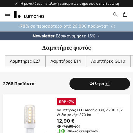
Η μεγαλύτερη επιλογή εμπορικών σημάτων στην Ευρώπη
Μετάβαση
στο
περιεχόμενο
ήτηση
σε περισσότερα από 20.000 προϊόντα*
-70%
Εξοικονομήστε 15%
Newsletter
Λαμπτήρες φωτός
Λαμπτήρες E27
Λαμπτήρες E14
Λαμπτήρες GU10
2768 Προϊόντα
Φίλτρο
RRP -7%
Λαμπτήρας LED Arcchio, G9, 2.700 K, 2
W, διαφανής, 370 lm
12,90 €
RRP
13,90 €
Φύλλο δεδομένων