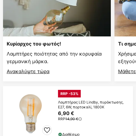
Κυρίαρχος του φωτός!
Τι σημ
Λαμπτήρες ποιότητας από την κορυφαία
Χρήσιμ
γερμανική μάρκα.
εξηγούν
Ανακαλύψτε τώρα
Μάθετε
RRP -53%
Λαμπτήρας LED Lindby, πυράκτωσης,
E27, 6W, πορτοκαλί, 1800K
6,90 €
RRP
14,90 €
Διαθέσιμο