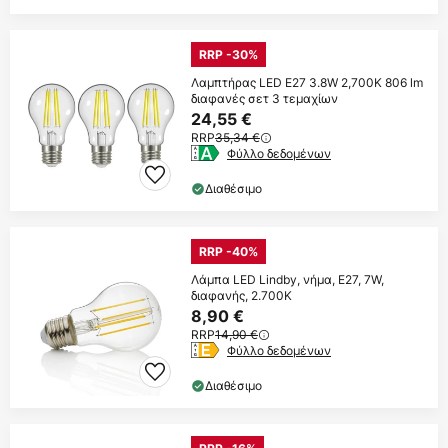
RRP -30%
Λαμπτήρας LED E27 3.8W 2,700K 806 lm
διαφανές σετ 3 τεμαχίων
24,55 €
RRP
35,34 €
Φύλλο δεδομένων
Διαθέσιμο
RRP -40%
Λάμπα LED Lindby, νήμα, E27, 7W,
διαφανής, 2.700K
8,90 €
RRP
14,90 €
Φύλλο δεδομένων
Διαθέσιμο