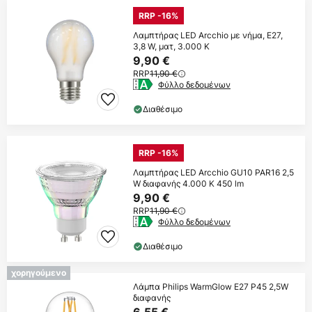
RRP -16%
Λαμπτήρας LED Arcchio με νήμα, E27,
3,8 W, ματ, 3.000 K
9,90 €
RRP
11,90 €
Φύλλο δεδομένων
Διαθέσιμο
RRP -16%
Λαμπτήρας LED Arcchio GU10 PAR16 2,5
W διαφανής 4.000 K 450 lm
9,90 €
RRP
11,90 €
Φύλλο δεδομένων
Διαθέσιμο
χορηγούμενο
Λάμπα Philips WarmGlow E27 P45 2,5W
διαφανής
6,55 €