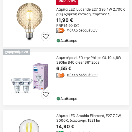
RRP -20%
Λάμπα LED Lucande E27 G95 4W 2.700K
ρυθμιζόμενη ένταση, πορτοκαλί
11,90 €
RRP
14,90 €
Φύλλο δεδομένων
Διαθέσιμο
χορηγούμενο
Λαμπτήρας LED της Philips GU10 4,6W
390lm 840 clear 36° 2pcs
6,55 €
Φύλλο δεδομένων
Διαθέσιμο
Λάμπα LED Arcchio Filament, E27 7,2W,
3000K, διαφανής, 1521 lm
14,90 €