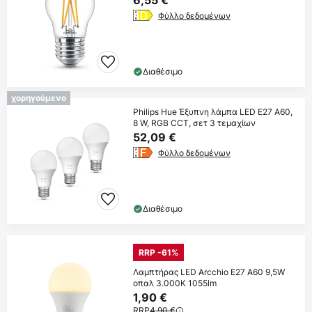
Φύλλο δεδομένων
Διαθέσιμο
χορηγούμενο
Philips Hue Έξυπνη λάμπα LED E27 A60,
8 W, RGB CCT, σετ 3 τεμαχίων
52,09 €
Φύλλο δεδομένων
Διαθέσιμο
RRP -61%
Λαμπτήρας LED Arcchio E27 A60 9,5W
οπαλ 3.000K 1055lm
1,90 €
RRP
4,90 €