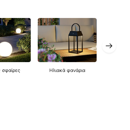
ς σφαίρες
Ηλιακά φανάρια
Ευφυή εξ