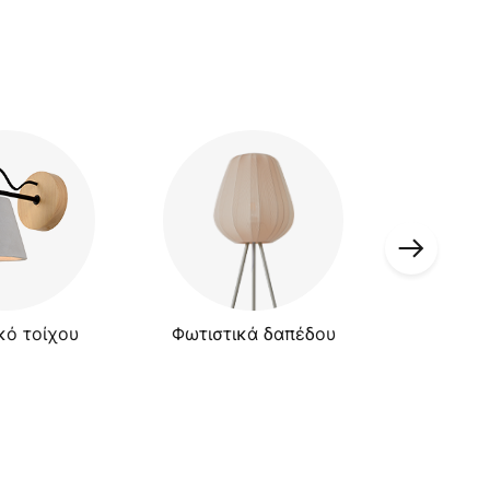
κό τοίχου
Φωτιστικά δαπέδου
Επιτραπέ