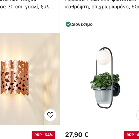
ος 30 cm, γυαλί, ξύλο,
καθρέφτη, επιχρωμιωμένο, 6
ο
Διαθέσιμο
27,90 €
RRP -54%
RRP -