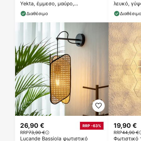
Yekta, έμμεσο, μαύρο,
λευκό, γύψ
ρυθμιζόμενο
Διαθέσιμο
Διαθέσιμ
26,90 €
19,90 €
RRP -63%
RRP
73,90 €
RRP
44,90 €
Lucande Bassiola φωτιστικό
Φωτιστικό 