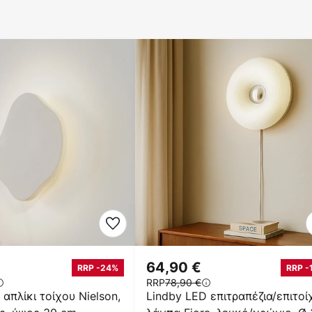
64,90 €
RRP -24%
RRP -
RRP
78,90 €
απλίκι τοίχου Nielson,
Lindby LED επιτραπέζια/επιτοί