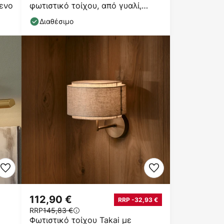
μενο
φωτιστικό τοίχου, από γυαλί,
λευκό
Διαθέσιμο
112,90 €
RRP -32,93 €
RRP
145,83 €
Φωτιστικό τοίχου Takai με