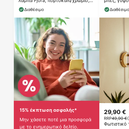
λάμπα Fjora, πορτοκαλί/χρώμιο,
μπεζ, γύψο
Ø30cm,
Διαθέσιμο
Διαθέσιμ
15% έκπτωση ασφαλής*
29,90 €
RRP
49,90 €
Μην χάσετε ποτέ μια προσφορά
Φωτιστικό 
με το ενημερωτικό δελτίο.