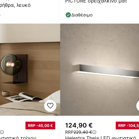
PICTURE ορειχάλκινο ματ
ηρήθρα, λευκό
ο
Διαθέσιμο
124,90 €
RRP -45,00 €
RRP -104,5
RRP
229,40 €
τιστικό τοίχου
Helestra Theia LED φωτιστικό