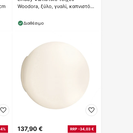
0cm
Woodora, ξύλο, γυαλί, καπνιστό
γκρι, 4 φλόγες
Διαθέσιμο
137,90 €
44%
RRP -34,03 €