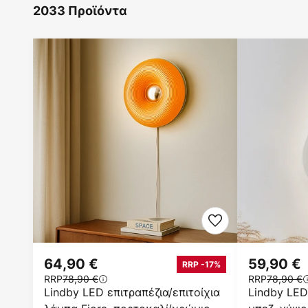
2033 Προϊόντα
64,90 €
59,90 €
RRP -17%
RRP
78,90 €
RRP
78,90 €
Lindby LED επιτραπέζια/επιτοίχια
Lindby LED 