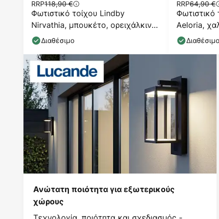
RRP
118,90 €
RRP
64,90 €
Φωτιστικό τοίχου Lindby
Φωτιστικό 
Nirvathia, μπουκέτο, ορειχάλκινο,
Aeloria, χα
μέταλλο
E27
Διαθέσιμο
Διαθέσιμ
Ανώτατη ποιότητα για εξωτερικούς
χώρους
Τεχνολογία, ποιότητα και σχεδιασμός -