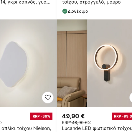
E14, γκρι καπνός, γυαλί,
τοίχου, στρογγυλό, μαύρο
ο
Διαθέσιμο
49,90 €
RRP -36%
RRP -99,0
RRP
148,90 €
απλίκι τοίχου Nielson,
Lucande LED φωτιστικό τοίχο