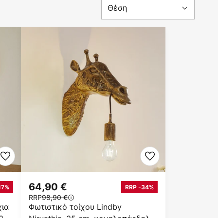
64,90 €
17%
RRP -34%
RRP
98,90 €
χια
Φωτιστικό τοίχου Lindby