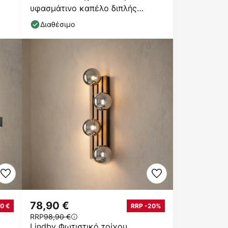
υφασμάτινο καπέλο διπλής
στρώσης
Διαθέσιμο
78,90 €
0 €
RRP -20%
RRP
98,90 €
Lindby Φωτιστικό τοίχου