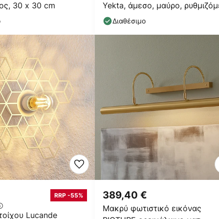
ος, 30 x 30 cm
Yekta, άμεσο, μαύρο, ρυθμιζό
ο
Διαθέσιμο
389,40 €
RRP -55%
Μακρύ φωτιστικό εικόνας
τοίχου Lucande