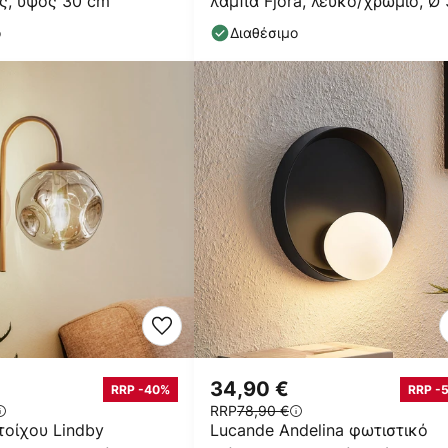
ς, ύψος 30 cm
λάμπα Fjora, λευκό/χρώμιο, Ø
cm,
ο
Διαθέσιμο
34,90 €
RRP -40%
RRP -
RRP
78,90 €
τοίχου Lindby
Lucande Andelina φωτιστικό