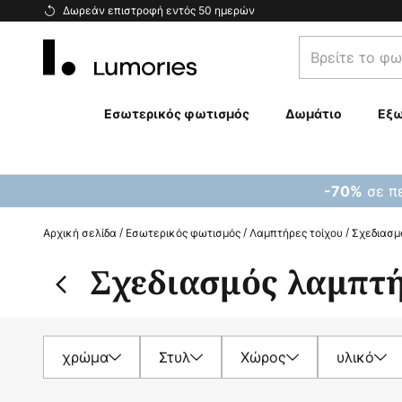
Μετάβαση
Δωρεάν επιστροφή εντός 50 ημερών
στο
Βρείτε
περιεχόμενο
το
φωτιστικό
σας...
Εσωτερικός φωτισμός
Δωμάτιο
Εξω
σε πε
-70%
Αρχική σελίδα
Εσωτερικός φωτισμός
Λαμπτήρες τοίχου
Σχεδιασμ
Σχεδιασμός λαμπτή
χρώμα
Στυλ
Χώρος
υλικό