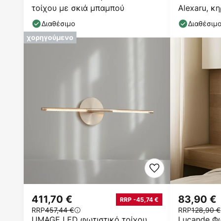
τοίχου με σκιά μπαμπού
Alexaru, κ
Διαθέσιμο
Διαθέσιμ
χορηγούμενο
411,70 €
83,90 €
RRP -45,74 €
RRP
457,44 €
RRP
128,90 €
UMAGE LED φωτιστικό τοίχου
Lucande Φω