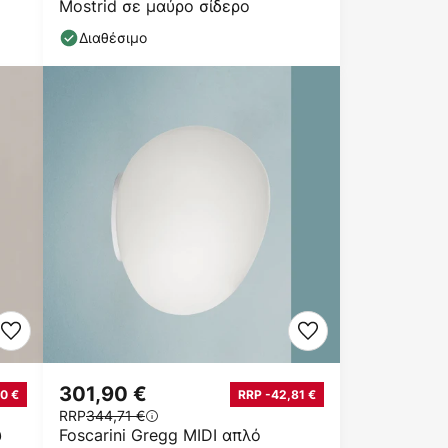
Mostrid σε μαύρο σίδερο
Διαθέσιμο
301,90 €
0 €
RRP -42,81 €
RRP
344,71 €
υ
Foscarini Gregg MIDI απλό