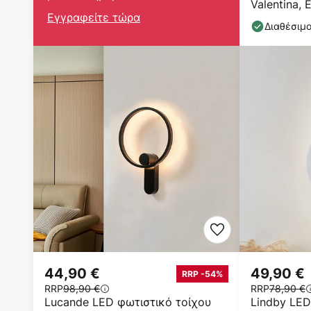
Valentina, 
Εγγραφείτε τώρα
28.6 cm
Διαθέσιμ
44,90 €
49,90 €
RRP -54%
RRP
98,90 €
RRP
78,90 €
Lucande LED φωτιστικό τοίχου
Lindby LED 