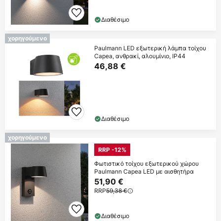
Διαθέσιμο
χορηγούμενο
Paulmann LED εξωτερική λάμπα τοίχου
Capea, ανθρακί, αλουμίνιο, IP44
46,88 €
Διαθέσιμο
χορηγούμενο
RRP -12%
Φωτιστικό τοίχου εξωτερικού χώρου
Paulmann Capea LED με αισθητήρα
51,90 €
RRP
59,38 €
Διαθέσιμο