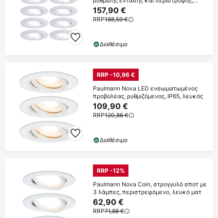
ρύθμισης έντασης και περιστροφής,
4.000 K,
157,90 €
RRP
188,59 €
Διαθέσιμο
RRP -10,96 €
Paulmann Nova LED ενσωματωμένος
προβολέας, ρυθμιζόμενος, IP65, λευκός
109,90 €
RRP
120,86 €
Διαθέσιμο
RRP -12%
Paulmann Nova Coin, στρογγυλό σποτ με
3 λάμπες, περιστρεφόμενο, λευκό ματ
62,90 €
RRP
71,88 €