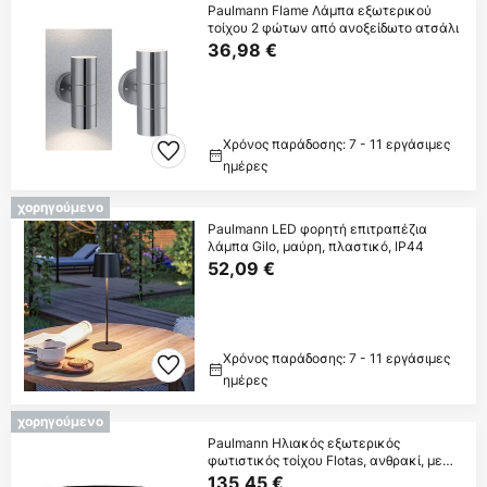
Paulmann Flame Λάμπα εξωτερικού
τοίχου 2 φώτων από ανοξείδωτο ατσάλι
36,98 €
Χρόνος παράδοσης: 7 - 11 εργάσιμες
ημέρες
χορηγούμενο
Paulmann LED φορητή επιτραπέζια
λάμπα Gilo, μαύρη, πλαστικό, IP44
52,09 €
Χρόνος παράδοσης: 7 - 11 εργάσιμες
ημέρες
χορηγούμενο
Paulmann Ηλιακός εξωτερικός
φωτιστικός τοίχου Flotas, ανθρακί, με
αισθητήρα,
135,45 €