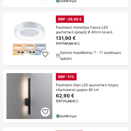
Διαθέσιμο
RRP -29,60 €
Paulmann HomeSpa Casca LED
φωτιστικό οροφής Ø 40cm λευκό
131,90 €
RRP
161,50 €
Χρόνος παράδοσης: 7 - 11 εργάσιμες
ημέρες
RRP -11%
Paulmann Stan LED φωτιστικό τοίχου
εξωτερικού χώρου 60 cm
62,90 €
RRP
71,36 €
Διαθέσιμο