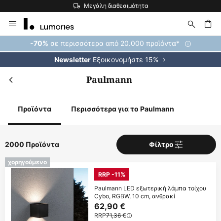
Η μεγαλύτερη επιλογή εμπορικών σημάτων στην Ευρώπη
Μετάβαση
στο
περιεχόμενο
ήτηση
σε περισσότερα από 20.000 προϊόντα*
-70%
Εξοικονομήστε 15%
Newsletter
Paulmann
Προϊόντα
Περισσότερα για το Paulmann
2000 Προϊόντα
Φίλτρο
χορηγούμενο
RRP -11%
Paulmann LED εξωτερική λάμπα τοίχου
Cybo, RGBW, 10 cm, ανθρακί
62,90 €
RRP
71,36 €