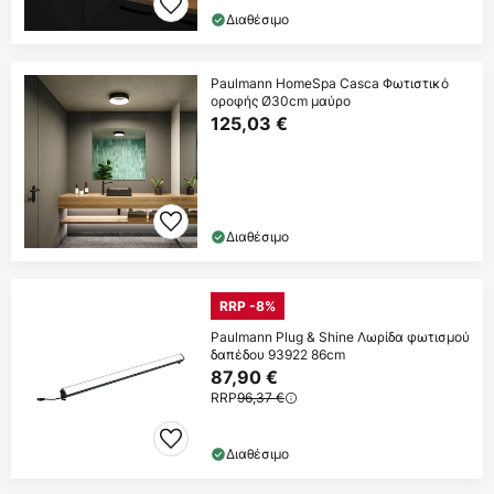
Διαθέσιμο
Paulmann HomeSpa Casca Φωτιστικό
οροφής Ø30cm μαύρο
125,03 €
Διαθέσιμο
RRP -8%
Paulmann Plug & Shine Λωρίδα φωτισμού
δαπέδου 93922 86cm
87,90 €
RRP
96,37 €
Διαθέσιμο