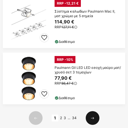
RRP -12,21 €
Σύστημα καλωδίων Paulmann Mac II,
ματ χρώμιο με 5 σημεία
114,90 €
RRP
127,11 €
Διαθέσιμο
RRP -10%
Paulmann Gil LED LED εσοχή μαύρο ματ/
χρυσό σετ 3 τεμαχίων
77,90 €
RRP
86,47 €
Διαθέσιμο
Σελίδα
1
2
3
...
34
Προηγούμενο
Επόμενο