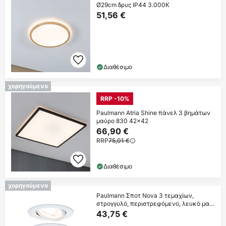
Ø29cm δρυς IP44 3.000K
51,56 €
Διαθέσιμο
χορηγούμενο
RRP -10%
Paulmann Atria Shine πάνελ 3 βημάτων
μαύρο 830 42x42
66,90 €
RRP
75,01 €
Διαθέσιμο
χορηγούμενο
Paulmann Σποτ Nova 3 τεμαχίων,
στρογγυλό, περιστρεφόμενο, λευκό ματ,
GU10, 2700K
43,75 €