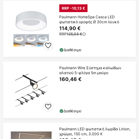
RRP -10,13 €
Paulmann HomeSpa Casca LED
φωτιστικό οροφής Ø 30cm λευκό
114,90 €
RRP
125,03 €
Διαθέσιμο
Paulmann Wire Σύστημα καλωδίων
αλατιού 5-φλόγα 5m μαύρο
160,46 €
Διαθέσιμο
Paulmann LED φωτιστική λωρίδα Linion,
χρώμιο, 150 cm, 3.000 K