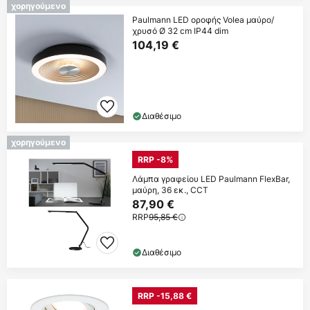
χορηγούμενο
Paulmann LED οροφής Volea μαύρο/
χρυσό Ø 32 cm IP44 dim
104,19 €
Διαθέσιμο
χορηγούμενο
RRP -8%
Λάμπα γραφείου LED Paulmann FlexBar,
μαύρη, 36 εκ., CCT
87,90 €
RRP
95,85 €
Διαθέσιμο
RRP -15,88 €