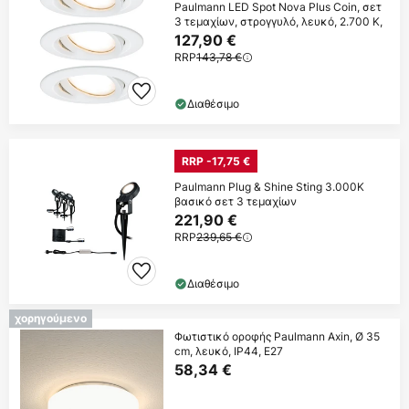
Paulmann LED Spot Nova Plus Coin, σετ
3 τεμαχίων, στρογγυλό, λευκό, 2.700 K,
127,90 €
RRP
143,78 €
Διαθέσιμο
RRP -17,75 €
Paulmann Plug & Shine Sting 3.000K
βασικό σετ 3 τεμαχίων
221,90 €
RRP
239,65 €
Διαθέσιμο
χορηγούμενο
Φωτιστικό οροφής Paulmann Axin, Ø 35
cm, λευκό, IP44, E27
58,34 €