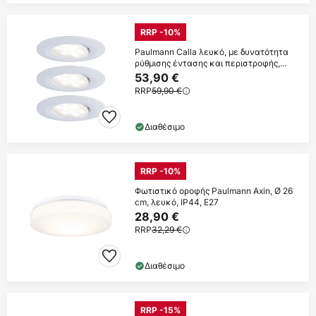
RRP -10%
Paulmann Calla λευκό, με δυνατότητα
ρύθμισης έντασης και περιστροφής,
4.000 K,
53,90 €
RRP
59,90 €
Διαθέσιμο
RRP -10%
Φωτιστικό οροφής Paulmann Axin, Ø 26
cm, λευκό, IP44, E27
28,90 €
RRP
32,29 €
Διαθέσιμο
RRP -15%