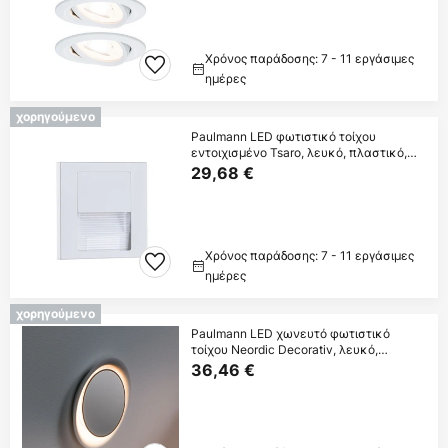
Χρόνος παράδοσης: 7 - 11 εργάσιμες
ημέρες
χορηγούμενο
Paulmann LED φωτιστικό τοίχου
εντοιχισμένο Tsaro, λευκό, πλαστικό,
2700 K
29,68 €
Χρόνος παράδοσης: 7 - 11 εργάσιμες
ημέρες
χορηγούμενο
Paulmann LED χωνευτό φωτιστικό
τοίχου Neordic Decorativ, λευκό,
στρογγυλό
36,46 €