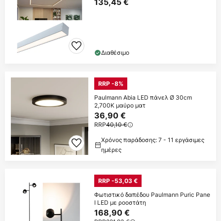
135,45 €
Διαθέσιμο
RRP -8%
Paulmann Abia LED πάνελ Ø 30cm
2,700K μαύρο ματ
36,90 €
RRP
40,10 €
Χρόνος παράδοσης: 7 - 11 εργάσιμες
ημέρες
RRP -53,03 €
Φωτιστικό δαπέδου Paulmann Puric Pane
I LED με ροοστάτη
168,90 €