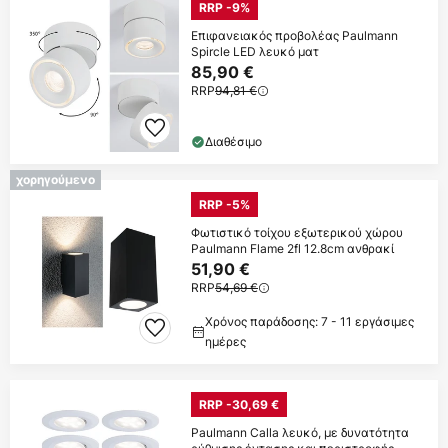
RRP -9%
Επιφανειακός προβολέας Paulmann
Spircle LED λευκό ματ
85,90 €
RRP
94,81 €
Διαθέσιμο
χορηγούμενο
RRP -5%
Φωτιστικό τοίχου εξωτερικού χώρου
Paulmann Flame 2fl 12.8cm ανθρακί
51,90 €
RRP
54,69 €
Χρόνος παράδοσης: 7 - 11 εργάσιμες
ημέρες
RRP -30,69 €
Paulmann Calla λευκό, με δυνατότητα