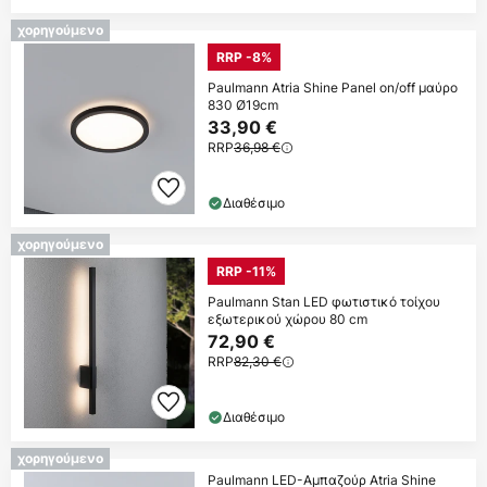
χορηγούμενο
RRP -8%
Paulmann Atria Shine Panel on/off μαύρο
830 Ø19cm
33,90 €
RRP
36,98 €
Διαθέσιμο
χορηγούμενο
RRP -11%
Paulmann Stan LED φωτιστικό τοίχου
εξωτερικού χώρου 80 cm
72,90 €
RRP
82,30 €
Διαθέσιμο
χορηγούμενο
Paulmann LED-Αμπαζούρ Atria Shine