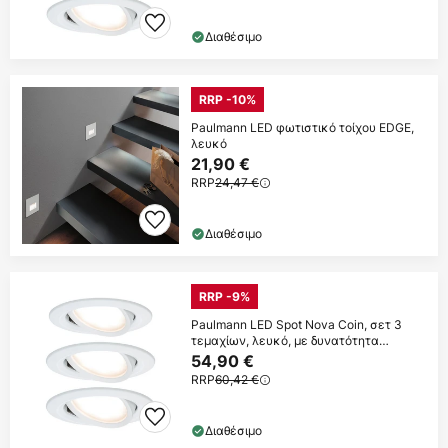
Διαθέσιμο
RRP -10%
Paulmann LED φωτιστικό τοίχου EDGE,
λευκό
21,90 €
RRP
24,47 €
Διαθέσιμο
RRP -9%
Paulmann LED Spot Nova Coin, σετ 3
τεμαχίων, λευκό, με δυνατότητα
περιστροφής,
54,90 €
RRP
60,42 €
Διαθέσιμο