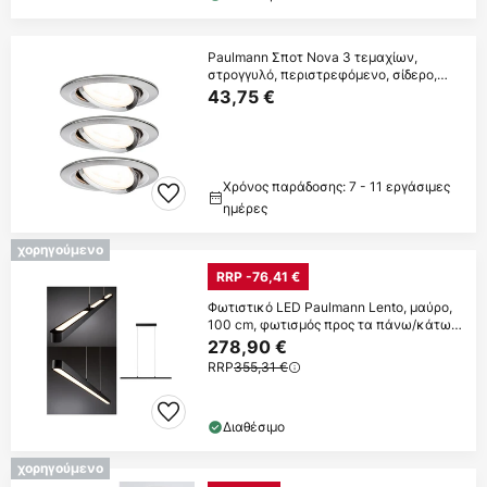
Paulmann Σποτ Nova 3 τεμαχίων,
στρογγυλό, περιστρεφόμενο, σίδερο,
GU10, 2700K
43,75 €
Χρόνος παράδοσης: 7 - 11 εργάσιμες
ημέρες
χορηγούμενο
RRP -76,41 €
Φωτιστικό LED Paulmann Lento, μαύρο,
100 cm, φωτισμός προς τα πάνω/κάτω,
με
278,90 €
RRP
355,31 €
Διαθέσιμο
χορηγούμενο