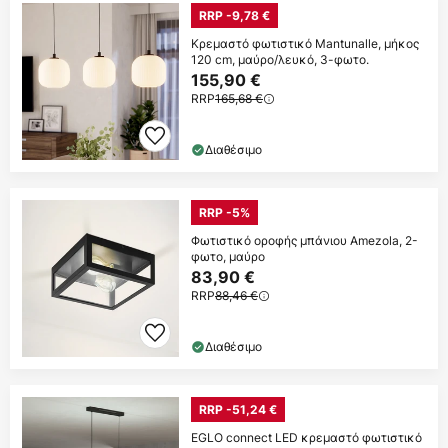
RRP -9,78 €
Κρεμαστό φωτιστικό Mantunalle, μήκος
120 cm, μαύρο/λευκό, 3-φωτο.
155,90 €
RRP
165,68 €
Διαθέσιμο
RRP -5%
Φωτιστικό οροφής μπάνιου Amezola, 2-
φωτο, μαύρο
83,90 €
RRP
88,46 €
Διαθέσιμο
RRP -51,24 €
EGLO connect LED κρεμαστό φωτιστικό