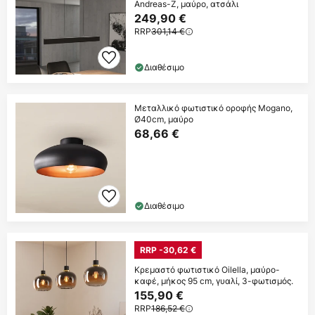
Andreas-Z, μαύρο, ατσάλι
249,90 €
RRP
301,14 €
Διαθέσιμο
Μεταλλικό φωτιστικό οροφής Mogano,
Ø40cm, μαύρο
68,66 €
Διαθέσιμο
RRP -30,62 €
Κρεμαστό φωτιστικό Oilella, μαύρο-
καφέ, μήκος 95 cm, γυαλί, 3-φωτισμός.
155,90 €
RRP
186,52 €