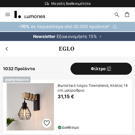
Η μεγαλύτερη επιλογή εμπορικών σημάτων στην Ευρώπη
Μετάβαση
στο
περιεχόμενο
ήτηση
σε περισσότερα από 20.000 προϊόντα*
-70%
Εξοικονομήστε 15%
Newsletter
EGLO
1032 Προϊόντα
Φίλτρο
χορηγούμενο
Φωτιστικό τοίχου Townshend, πλάτος 14
cm, μαύρο/δρυς
31,15 €
Διαθέσιμο