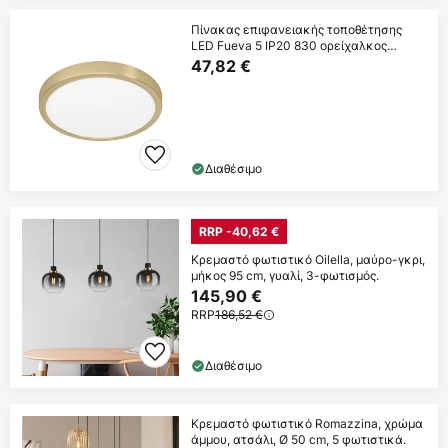
Πίνακας επιφανειακής τοποθέτησης
LED Fueva 5 IP20 830 ορείχαλκος
Ø28.5cm
47,82 €
Διαθέσιμο
RRP -40,62 €
Κρεμαστό φωτιστικό Oilella, μαύρο-γκρι,
μήκος 95 cm, γυαλί, 3-φωτισμός.
145,90 €
RRP
186,52 €
Διαθέσιμο
Κρεμαστό φωτιστικό Romazzina, χρώμα
άμμου, ατσάλι, Ø 50 cm, 5 φωτιστικά.