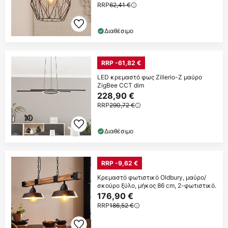
RRP
62,41 €
Διαθέσιμο
RRP -61,82 €
LED κρεμαστό φως Zillerio-Z μαύρο
ZigBee CCT dim
228,90 €
RRP
290,72 €
Διαθέσιμο
RRP -9,62 €
Κρεμαστό φωτιστικό Oldbury, μαύρο/
σκούρο ξύλο, μήκος 86 cm, 2-φωτιστικό.
176,90 €
RRP
186,52 €