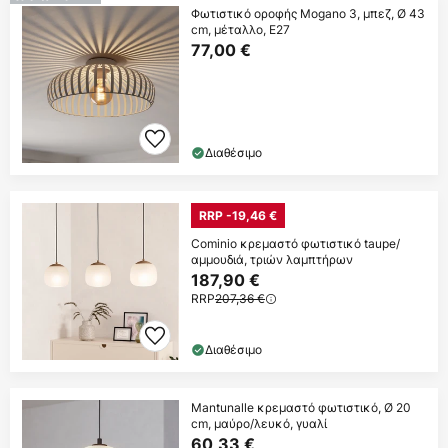
Φωτιστικό οροφής Mogano 3, μπεζ, Ø 43
cm, μέταλλο, E27
77,00 €
Διαθέσιμο
RRP -19,46 €
Cominio κρεμαστό φωτιστικό taupe/
αμμουδιά, τριών λαμπτήρων
187,90 €
RRP
207,36 €
Διαθέσιμο
Mantunalle κρεμαστό φωτιστικό, Ø 20
cm, μαύρο/λευκό, γυαλί
60,33 €