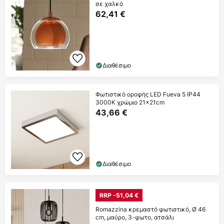
σε χαλκό
62,41 €
Διαθέσιμο
Φωτιστικό οροφής LED Fueva 5 IP44
3000K χρώμιο 21x21cm
43,66 €
Διαθέσιμο
RRP -51,04 €
Romazzina κρεμαστό φωτιστικό, Ø 46
cm, μαύρο, 3-φωτο, ατσάλι