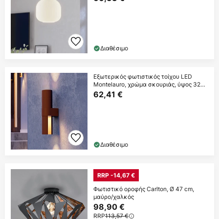
Διαθέσιμο
Εξωτερικός φωτιστικός τοίχου LED
Montelauro, χρώμα σκουριάς, ύψος 32
cm, μέταλλο
62,41 €
Διαθέσιμο
RRP -14,67 €
Φωτιστικό οροφής Carlton, Ø 47 cm,
μαύρο/χαλκός
98,90 €
RRP
113,57 €