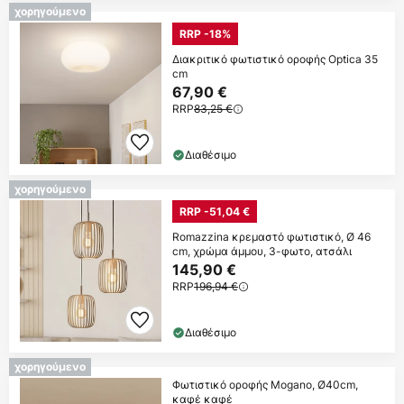
χορηγούμενο
RRP -18%
Διακριτικό φωτιστικό οροφής Optica 35
cm
67,90 €
RRP
83,25 €
Διαθέσιμο
χορηγούμενο
RRP -51,04 €
Romazzina κρεμαστό φωτιστικό, Ø 46
cm, χρώμα άμμου, 3-φωτο, ατσάλι
145,90 €
RRP
196,94 €
Διαθέσιμο
χορηγούμενο
Φωτιστικό οροφής Mogano, Ø40cm,
καφέ καφέ