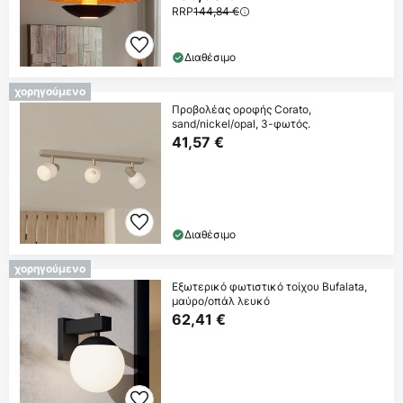
RRP
144,84 €
Διαθέσιμο
χορηγούμενο
Προβολέας οροφής Corato,
sand/nickel/opal, 3-φωτός.
41,57 €
Διαθέσιμο
χορηγούμενο
Εξωτερικό φωτιστικό τοίχου Bufalata,
μαύρο/οπάλ λευκό
62,41 €