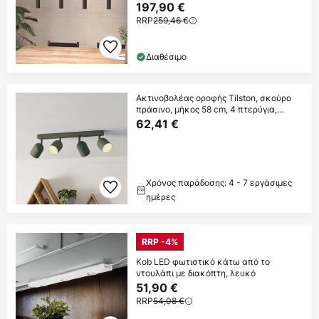
197,90 €
RRP
259,46 €
Διαθέσιμο
Ακτινοβολέας οροφής Tilston, σκούρο
πράσινο, μήκος 58 cm, 4 πτερύγια,
χάλυβας
62,41 €
Χρόνος παράδοσης: 4 - 7 εργάσιμες
ημέρες
RRP -4%
Kob LED φωτιστικό κάτω από το
ντουλάπι με διακόπτη, λευκό
51,90 €
RRP
54,08 €