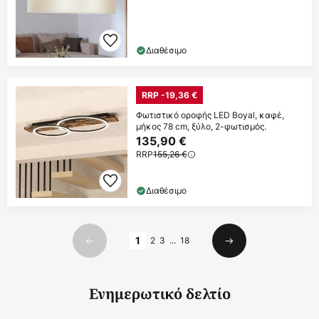
Διαθέσιμο
RRP -19,36 €
Φωτιστικό οροφής LED Boyal, καφέ,
μήκος 78 cm, ξύλο, 2-φωτισμός.
135,90 €
RRP
155,26 €
Διαθέσιμο
Σελίδα
1
2
3
...
18
Προηγούμενο
Επόμενο
Ενημερωτικό δελτίο