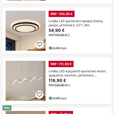
RRP -103,00 €
Lindby LED φωτιστικό οροφής Essina,
μαύρο, μεταλλικό, CCT, dim.
54,90 €
RRP
157,90 €
Διαθέσιμο
RRP -111,00 €
Lindby LED κρεμαστό φωτιστικό Auron,
χρώματος νικελίου, μεταλλικό,
ρυθμιζόμενο
118,90 €
RRP
229,90 €
Διαθέσιμο
Νέο