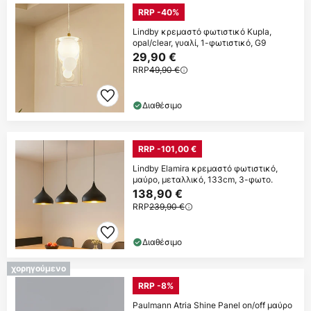
RRP -40%
Lindby κρεμαστό φωτιστικό Kupla,
opal/clear, γυαλί, 1-φωτιστικό, G9
29,90 €
RRP
49,90 €
Διαθέσιμο
RRP -101,00 €
Lindby Elamira κρεμαστό φωτιστικό,
μαύρο, μεταλλικό, 133cm, 3-φωτο.
138,90 €
RRP
239,90 €
Διαθέσιμο
χορηγούμενο
RRP -8%
Paulmann Atria Shine Panel on/off μαύρο