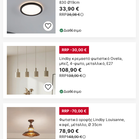
830 Ø19cm
33,90 €
RRP
36,98 €
Διαθέσιμο
RRP -30,00 €
Lindby κρεμαστό φωτιστικό Ovelia,
μπεζ, 4-φωτο, μεταλλικό, E27
108,90 €
RRP
138,90 €
Διαθέσιμο
RRP -70,00 €
Φωτιστικό οροφής Lindby Louisanne,
καφέ, μέταλλο, Ø 35cm
78,90 €
RRP
148,90 €