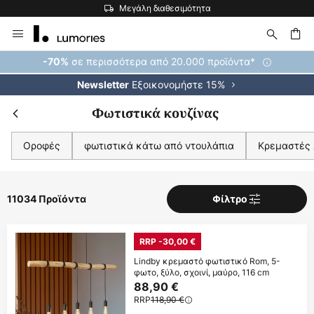
Η μεγαλύτερη επιλογή εμπορικών σημάτων στην Ευρώπη
Μετάβαση
στο
περιεχόμενο
ήτηση
σε περισσότερα από 20.000 προϊόντα*
-70%
Εξοικονομήστε 15%
Newsletter
Φωτιστικά κουζίνας
Οροφές
φωτιστικά κάτω από ντουλάπια
Κρεμαστές
11034 Προϊόντα
Φίλτρο
RRP -30,00 €
Lindby κρεμαστό φωτιστικό Rom, 5-
φωτο, ξύλο, σχοινί, μαύρο, 116 cm
88,90 €
RRP
118,90 €