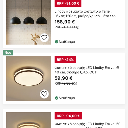
RRP -91,00 €
Lindby κρεμαστό φωτιστικό Tarjei,
μήκος 120cm, μαύρο/χρυσό, μέταλλο
158,90 €
RRP
249,90 €
Διαθέσιμο
Νέο
RRP -24%
Φωτιστικό οροφής LED Lindby Emiva, Ø
40 cm, σκούρο ξύλο, CCT
59,90 €
RRP
78,90 €
Διαθέσιμο
RRP -94,00 €
Φωτιστικό οροφής LED Lindby Emiva, 50