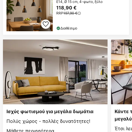
E14, Ø 15 cm, 4-φωτο, ξύλο
118,90 €
RRP
197,90 €
Διαθέσιμο
Ισχύς φωτισμού για μεγάλα δωμάτια
Κάντε 
μεγαλύ
Πολύς χώρος - πολλές δυνατότητες!
Έτσι λε
Μάθετε περισσότερα