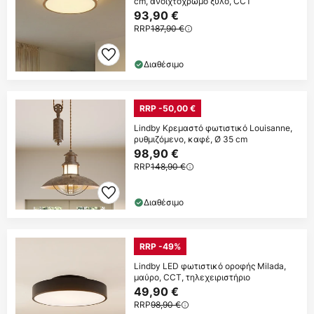
cm, ανοιχτόχρωμο ξύλο, CCT
93,90 €
RRP
187,90 €
Διαθέσιμο
RRP -50,00 €
Lindby Κρεμαστό φωτιστικό Louisanne,
ρυθμιζόμενο, καφέ, Ø 35 cm
98,90 €
RRP
148,90 €
Διαθέσιμο
RRP -49%
Lindby LED φωτιστικό οροφής Milada,
μαύρο, CCT, τηλεχειριστήριο
49,90 €
RRP
98,90 €