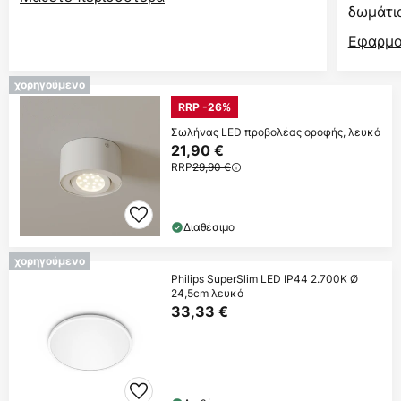
δωμάτι
Εφαρμο
χορηγούμενο
RRP -26%
Σωλήνας LED προβολέας οροφής, λευκό
21,90 €
RRP
29,90 €
Διαθέσιμο
χορηγούμενο
Philips SuperSlim LED IP44 2.700K Ø
24,5cm λευκό
33,33 €