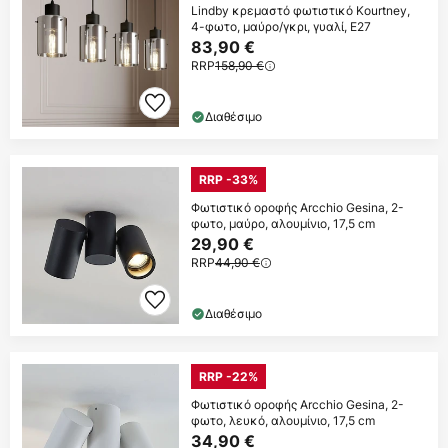
Lindby κρεμαστό φωτιστικό Kourtney,
4-φωτο, μαύρο/γκρι, γυαλί, E27
83,90 €
RRP
158,90 €
Διαθέσιμο
RRP -33%
Φωτιστικό οροφής Arcchio Gesina, 2-
φωτο, μαύρο, αλουμίνιο, 17,5 cm
29,90 €
RRP
44,90 €
Διαθέσιμο
RRP -22%
Φωτιστικό οροφής Arcchio Gesina, 2-
φωτο, λευκό, αλουμίνιο, 17,5 cm
34,90 €