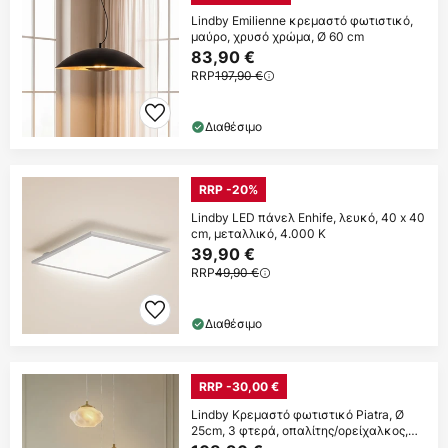
Lindby Emilienne κρεμαστό φωτιστικό,
μαύρο, χρυσό χρώμα, Ø 60 cm
83,90 €
RRP
197,90 €
Διαθέσιμο
RRP -20%
Lindby LED πάνελ Enhife, λευκό, 40 x 40
cm, μεταλλικό, 4.000 K
39,90 €
RRP
49,90 €
Διαθέσιμο
RRP -30,00 €
Lindby Κρεμαστό φωτιστικό Piatra, Ø
25cm, 3 φτερά, οπαλίτης/ορείχαλκος,
γυαλί