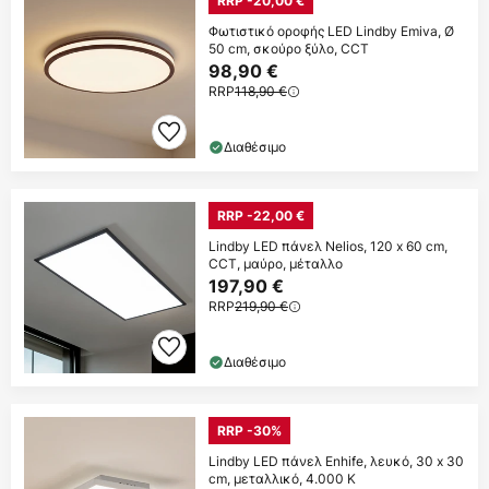
RRP -20,00 €
Φωτιστικό οροφής LED Lindby Emiva, Ø
50 cm, σκούρο ξύλο, CCT
98,90 €
RRP
118,90 €
Διαθέσιμο
RRP -22,00 €
Lindby LED πάνελ Nelios, 120 x 60 cm,
CCT, μαύρο, μέταλλο
197,90 €
RRP
219,90 €
Διαθέσιμο
RRP -30%
Lindby LED πάνελ Enhife, λευκό, 30 x 30
cm, μεταλλικό, 4.000 K