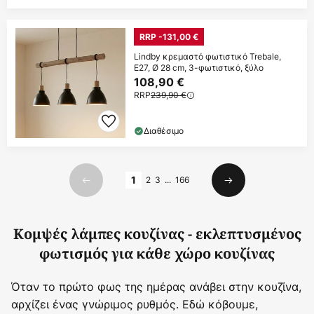
RRP -131,00 €
Lindby κρεμαστό φωτιστικό Trebale,
E27, Ø 28 cm, 3-φωτιστικό, ξύλο
108,90 €
RRP
239,90 €
Διαθέσιμο
Σελίδα
1
2
3
...
166
Προηγούμενο
Επόμενο
Κομψές λάμπες κουζίνας - εκλεπτυσμένος
φωτισμός για κάθε χώρο κουζίνας
Όταν το πρώτο φως της ημέρας ανάβει στην κουζίνα,
αρχίζει ένας γνώριμος ρυθμός. Εδώ κόβουμε,