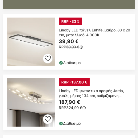
RRP -33%
Lindby LED πάνελ Enhife, μαύρο, 80 x 20
cm, μεταλλικό, 4.000K
39,90 €
RRP
59,90 €
Διαθέσιμο
RRP -137,00 €
Lindby LED φωτιστικό οροφής Jarda,
γυαλί, μήκος 134 cm, ρυθμιζόμενη
ένταση
187,90 €
RRP
324,90 €
Διαθέσιμο