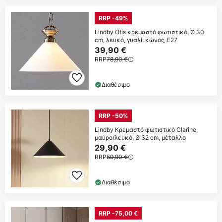
RRP -49%
Lindby Otis κρεμαστό φωτιστικό, Ø 30
cm, λευκό, γυαλί, κώνος, E27
39,90 €
RRP
78,90 €
Διαθέσιμο
RRP -50%
Lindby Κρεμαστό φωτιστικό Clarine,
μαύρο/λευκό, Ø 32 cm, μέταλλο
29,90 €
RRP
59,90 €
Διαθέσιμο
RRP -75,00 €