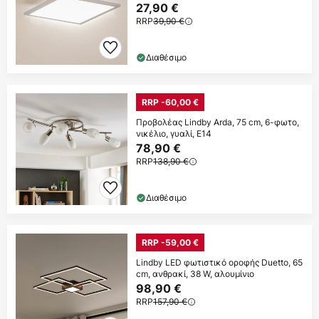
27,90 €
RRP
39,90 €
Διαθέσιμο
RRP -60,00 €
Προβολέας Lindby Arda, 75 cm, 6-φωτο,
νικέλιο, γυαλί, E14
78,90 €
RRP
138,90 €
Διαθέσιμο
RRP -59,00 €
Lindby LED φωτιστικό οροφής Duetto, 65
cm, ανθρακί, 38 W, αλουμίνιο
98,90 €
RRP
157,90 €