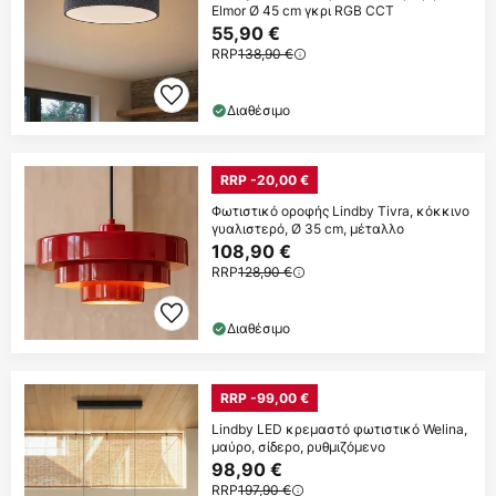
Elmor Ø 45 cm γκρι RGB CCT
55,90 €
RRP
138,90 €
Διαθέσιμο
RRP -20,00 €
Φωτιστικό οροφής Lindby Tivra, κόκκινο
γυαλιστερό, Ø 35 cm, μέταλλο
108,90 €
RRP
128,90 €
Διαθέσιμο
RRP -99,00 €
Lindby LED κρεμαστό φωτιστικό Welina,
μαύρο, σίδερο, ρυθμιζόμενο
98,90 €
RRP
197,90 €