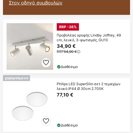
Στον οδηγό συμβουλών
RRP -36%
Προβολέας οροφής Lindby Joffrey, 49
cm, λευκό, 3-φωτισμός, GU10
34,90 €
RRP
54,90 €
Διαθέσιμο
χορηγούμενο
Philips LED SuperSlim σετ 2 τεμαχίων
λευκό IP44 Ø 30cm 2.700K
77,10 €
Διαθέσιμο