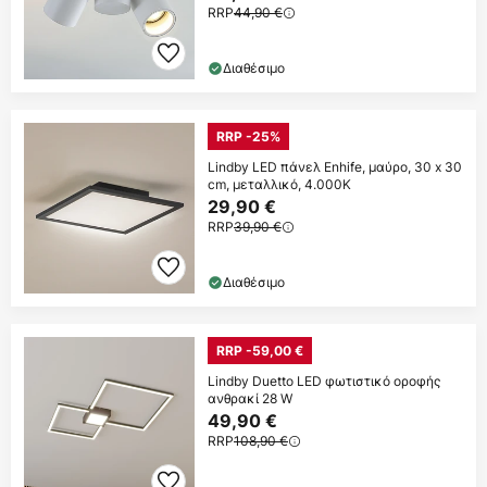
RRP
44,90 €
Διαθέσιμο
RRP -25%
Lindby LED πάνελ Enhife, μαύρο, 30 x 30
cm, μεταλλικό, 4.000K
29,90 €
RRP
39,90 €
Διαθέσιμο
RRP -59,00 €
Lindby Duetto LED φωτιστικό οροφής
ανθρακί 28 W
49,90 €
RRP
108,90 €