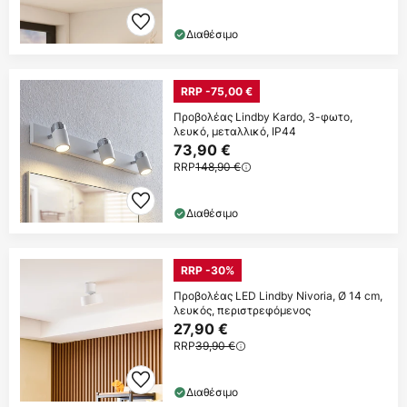
Διαθέσιμο
RRP -75,00 €
Προβολέας Lindby Kardo, 3-φωτο,
λευκό, μεταλλικό, IP44
73,90 €
RRP
148,90 €
Διαθέσιμο
RRP -30%
Προβολέας LED Lindby Nivoria, Ø 14 cm,
λευκός, περιστρεφόμενος
27,90 €
RRP
39,90 €
Διαθέσιμο