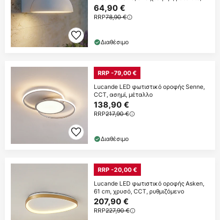
IP54
64,90 €
RRP
78,90 €
Διαθέσιμο
RRP -79,00 €
Lucande LED φωτιστικό οροφής Senne,
CCT, ασημί, μέταλλο
138,90 €
RRP
217,90 €
Διαθέσιμο
RRP -20,00 €
Lucande LED φωτιστικό οροφής Asken,
61 cm, χρυσό, CCT, ρυθμιζόμενο
207,90 €
RRP
227,90 €