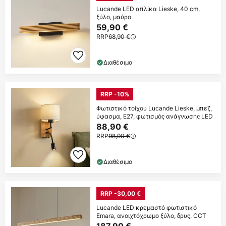
Lucande LED απλίκα Lieske, 40 cm,
ξύλο, μαύρο
59,90 €
RRP
68,90 €
Διαθέσιμο
RRP -10%
Φωτιστικό τοίχου Lucande Lieske, μπεζ,
ύφασμα, E27, φωτισμός ανάγνωσης LED
88,90 €
RRP
98,90 €
Διαθέσιμο
RRP -30,00 €
Lucande LED κρεμαστό φωτιστικό
Emara, ανοιχτόχρωμο ξύλο, δρυς, CCT