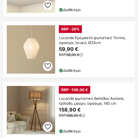
Διαθέσιμο
RRP -39%
Lucande Κρεμαστό φωτιστικό Tovina,
ύφασμα, λευκό, Ø35cm
59,90 €
RRP
98,90 €
Διαθέσιμο
RRP -108,00 €
Lucande φωτιστικό δαπέδου Auriane,
τρίποδο, μαύρο, ύφασμα, 160 cm
158,90 €
RRP
266,90 €
Διαθέσιμο