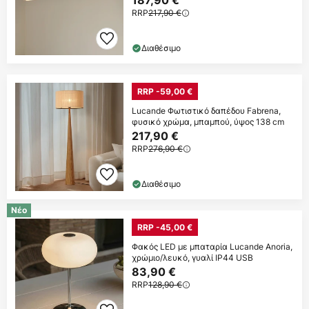
187,90 €
RRP
217,90 €
Διαθέσιμο
RRP -59,00 €
Lucande Φωτιστικό δαπέδου Fabrena,
φυσικό χρώμα, μπαμπού, ύψος 138 cm
217,90 €
RRP
276,90 €
Διαθέσιμο
Νέο
RRP -45,00 €
Φακός LED με μπαταρία Lucande Anoria,
χρώμιο/λευκό, γυαλί IP44 USB
83,90 €
RRP
128,90 €