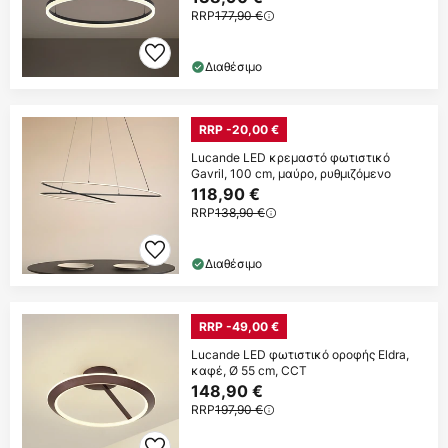
RRP
177,90 €
Διαθέσιμο
RRP -20,00 €
Lucande LED κρεμαστό φωτιστικό
Gavril, 100 cm, μαύρο, ρυθμιζόμενο
118,90 €
RRP
138,90 €
Διαθέσιμο
RRP -49,00 €
Lucande LED φωτιστικό οροφής Eldra,
καφέ, Ø 55 cm, CCT
148,90 €
RRP
197,90 €