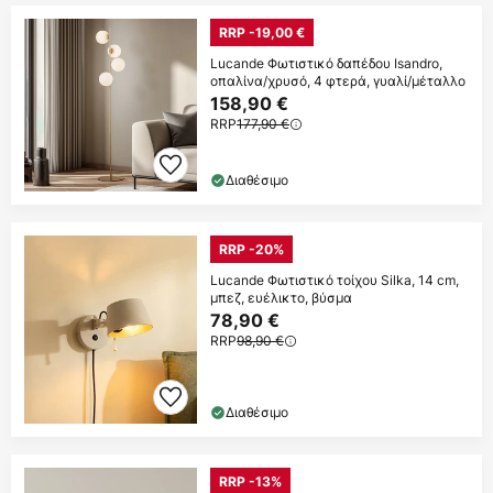
RRP -19,00 €
Lucande Φωτιστικό δαπέδου Isandro,
οπαλίνα/χρυσό, 4 φτερά, γυαλί/μέταλλο
158,90 €
RRP
177,90 €
Διαθέσιμο
RRP -20%
Lucande Φωτιστικό τοίχου Silka, 14 cm,
μπεζ, ευέλικτο, βύσμα
78,90 €
RRP
98,90 €
Διαθέσιμο
RRP -13%