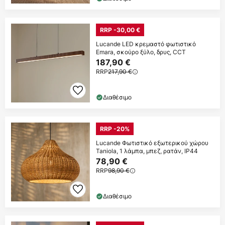
RRP -30,00 €
Lucande LED κρεμαστό φωτιστικό
Emara, σκούρο ξύλο, δρυς, CCT
187,90 €
RRP
217,90 €
Διαθέσιμο
RRP -20%
Lucande Φωτιστικό εξωτερικού χώρου
Taniola, 1 λάμπα, μπεζ, ρατάν, IP44
78,90 €
RRP
98,90 €
Διαθέσιμο