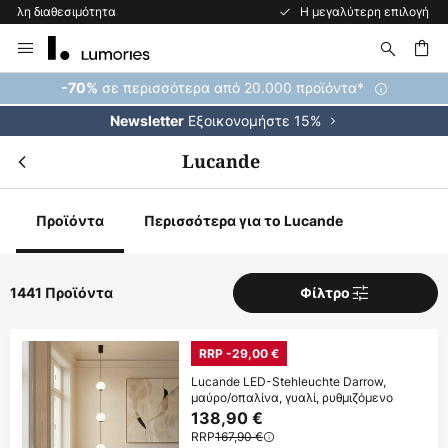
Η μεγαλύτερη επιλογή εμπορικών σημάτων στην Ευρώπη
Μετάβαση
στο
περιεχόμενο
ήτηση
σε περισσότερα από 20.000 προϊόντα*
-70%
Εξοικονομήστε 15%
Newsletter
Lucande
Προϊόντα
Περισσότερα για το Lucande
1441 Προϊόντα
Φίλτρο
RRP -29,00 €
Lucande LED-Stehleuchte Darrow,
μαύρο/οπαλίνα, γυαλί, ρυθμιζόμενο
138,90 €
RRP
167,90 €