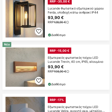
RRP -35,00 €
Lucande Φωτιστικό εξωτερικού χώρου
Ferda, υποδοχή κάτω ανθρακί IP44
93,90 €
RRP
128,90 €
Διαθέσιμο
Νέο
RRP -15,00 €
Εξωτερικός φωτιστικός τοίχου LED
Lucande Trevin, 40 cm, IP65, αλουμίνιο
93,90 €
RRP
108,90 €
Διαθέσιμο
RRP -17%
Εξωτερικός φωτιστικός τοίχου LED
Lucande Velira, ανοιχτό γκρι, μέταλλο,