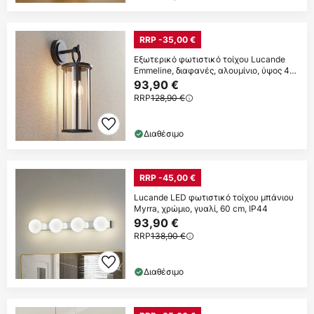
RRP -35,00 €
Εξωτερικό φωτιστικό τοίχου Lucande
Emmeline, διαφανές, αλουμίνιο, ύψος 45
cm
93,90 €
RRP
128,90 €
Διαθέσιμο
RRP -45,00 €
Lucande LED φωτιστικό τοίχου μπάνιου
Myrra, χρώμιο, γυαλί, 60 cm, IP44
93,90 €
RRP
138,90 €
Διαθέσιμο