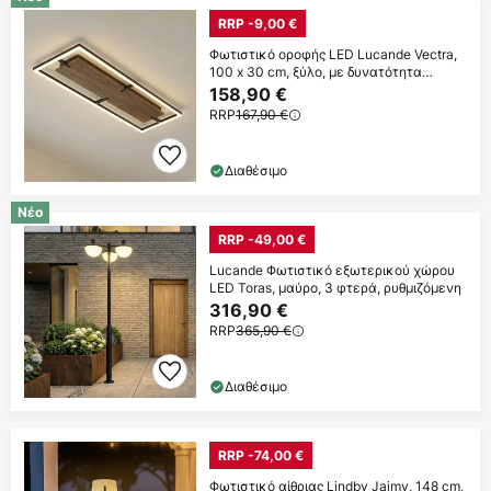
RRP -9,00 €
Φωτιστικό οροφής LED Lucande Vectra,
100 x 30 cm, ξύλο, με δυνατότητα
ρύθμισης
158,90 €
RRP
167,90 €
Διαθέσιμο
Νέο
RRP -49,00 €
Lucande Φωτιστικό εξωτερικού χώρου
LED Toras, μαύρο, 3 φτερά, ρυθμιζόμενη
316,90 €
RRP
365,90 €
Διαθέσιμο
RRP -74,00 €
Φωτιστικό αίθριας Lindby Jaimy, 148 cm,