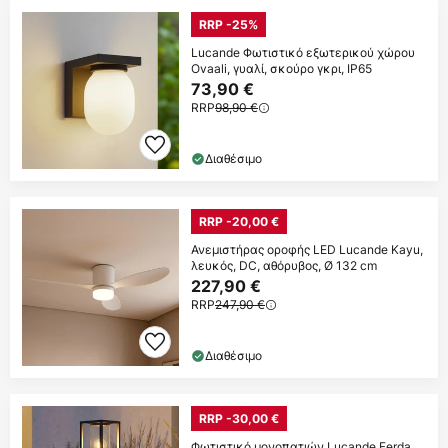
RRP -25%
Lucande Φωτιστικό εξωτερικού χώρου
Ovaali, γυαλί, σκούρο γκρι, IP65
73,90 €
RRP
98,90 €
Διαθέσιμο
RRP -20,00 €
Ανεμιστήρας οροφής LED Lucande Kayu,
λευκός, DC, αθόρυβος, Ø 132 cm
227,90 €
RRP
247,90 €
Διαθέσιμο
RRP -30,00 €
Φωτιστικό μονοπατιών Lucande Ferda,