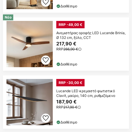
Διαθέσιμο
Νέο
RRP -49,00 €
Ανεμιστήρας οροφής LED Lucande Brinia,
Ø 132 cm, ξύλο, CCT
217,90 €
RRP
266,90 €
Διαθέσιμο
RRP -30,00 €
Lucande LED κρεμαστό φωτιστικό
Clavit, μαύρο, 140 cm, ρυθμιζόμενο
187,90 €
RRP
217,90 €
Διαθέσιμο