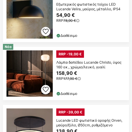
Εξωτερικός φωτιστικός τοίχου LED
Lucande Velira, μαύρος, μέταλλο, IP54
54,90 €
RRP
78,90 €
Διαθέσιμο
Νέο
RRP -19,00 €
Λάμπα δαπέδου Lucande Christo, ύψος
160 εκ., χρώμιο/λευκό, γυαλί
158,90 €
RRP
177,90 €
Διαθέσιμο
RRP -39,00 €
Lucande LED φωτιστικό οροφής Orven,
μαύρο/ξύλο, Ø50cm, ρυθμιζόμενο
138,90 €