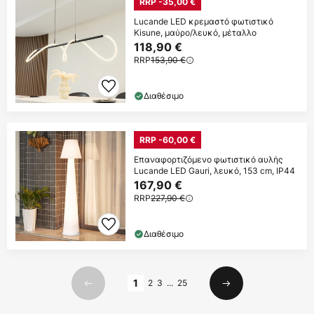
RRP -35,00 €
Lucande LED κρεμαστό φωτιστικό
Kisune, μαύρο/λευκό, μέταλλο
118,90 €
RRP
153,90 €
Διαθέσιμο
RRP -60,00 €
Επαναφορτιζόμενο φωτιστικό αυλής
Lucande LED Gauri, λευκό, 153 cm, IP44
167,90 €
RRP
227,90 €
Διαθέσιμο
Σελίδα
1
2
3
...
25
Προηγούμενο
Επόμενο