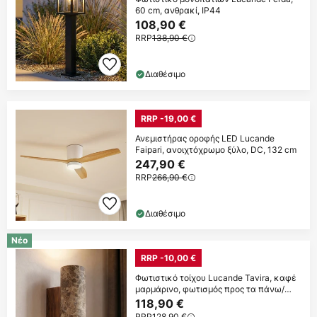
60 cm, ανθρακί, IP44
108,90 €
RRP
138,90 €
Διαθέσιμο
RRP -19,00 €
Ανεμιστήρας οροφής LED Lucande
Faipari, ανοιχτόχρωμο ξύλο, DC, 132 cm
247,90 €
RRP
266,90 €
Διαθέσιμο
Νέο
RRP -10,00 €
Φωτιστικό τοίχου Lucande Tavira, καφέ
μαρμάρινο, φωτισμός προς τα πάνω/
κάτω,
118,90 €
RRP
128,90 €