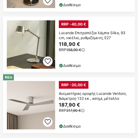
Διαθέσιμο
RRP -40,00 €
Lucande Επιτραπέζια λάμπα Silka, 93
cm, νικέλιο, ρυθμιζόμενη, E27
118,90 €
RRP
158,90 €
Διαθέσιμο
Νέο
RRP -30,00 €
Ανεμιστήρας οροφής Lucande Ventoro,
διάμετρος 132 εκ., ασημί, μέταλλο
187,90 €
RRP
217,90 €
Διαθέσιμο