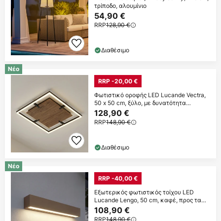
τρίποδο, αλουμίνιο
54,90 €
RRP
128,90 €
Διαθέσιμο
Νέο
RRP -20,00 €
Φωτιστικό οροφής LED Lucande Vectra,
50 x 50 cm, ξύλο, με δυνατότητα
ρύθμισης
128,90 €
RRP
148,90 €
Διαθέσιμο
Νέο
RRP -40,00 €
Εξωτερικός φωτιστικός τοίχου LED
Lucande Lengo, 50 cm, καφέ, προς τα
κάτω, 3000K
108,90 €
RRP
148,90 €