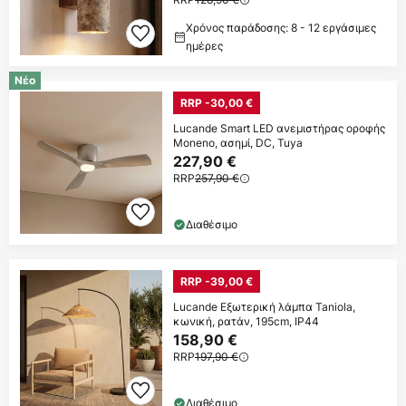
Χρόνος παράδοσης: 8 - 12 εργάσιμες
ημέρες
Νέο
RRP -30,00 €
Lucande Smart LED ανεμιστήρας οροφής
Moneno, ασημί, DC, Tuya
227,90 €
RRP
257,90 €
Διαθέσιμο
RRP -39,00 €
Lucande Εξωτερική λάμπα Taniola,
κωνική, ρατάν, 195cm, IP44
158,90 €
RRP
197,90 €
Διαθέσιμο