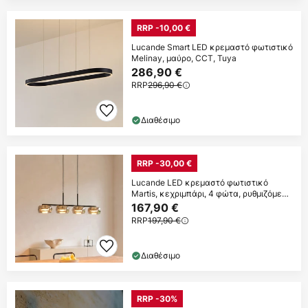
RRP -10,00 €
Lucande Smart LED κρεμαστό φωτιστικό
Melinay, μαύρο, CCT, Tuya
286,90 €
RRP
296,90 €
Διαθέσιμο
RRP -30,00 €
Lucande LED κρεμαστό φωτιστικό
Martis, κεχριμπάρι, 4 φώτα, ρυθμιζόμενη
ένταση
167,90 €
RRP
197,90 €
Διαθέσιμο
RRP -30%