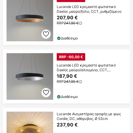
Lucande LED κρεμαστό φωτιστικό
Daelor, μαύρο/ξύλο, CCT, ρυθμιζόμενο
207,90 €
RRP
247,90 €
Διαθέσιμο
RRP -60,00 €
Lucande LED κρεμαστό φωτιστικό
Daelor, μαύρο/αλουμίνιο, CCT,
ρυθμιζόμενη ένταση
187,90 €
RRP
247,90 €
Διαθέσιμο
Lucande Ανεμιστήρας οροφής με φως
Cordie, DC, αθόρυβος, Ø 53cm
237,90 €