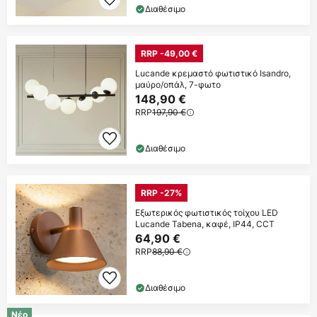
Διαθέσιμο
RRP -49,00 €
Lucande κρεμαστό φωτιστικό Isandro,
μαύρο/οπάλ, 7-φωτο
148,90 €
RRP
197,90 €
Διαθέσιμο
RRP -27%
Εξωτερικός φωτιστικός τοίχου LED
Lucande Tabena, καφέ, IP44, CCT
64,90 €
RRP
88,90 €
Διαθέσιμο
Νέο