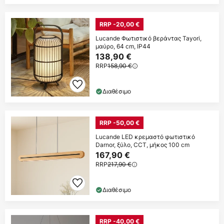
RRP -20,00 €
Lucande Φωτιστικό βεράντας Tayori,
μαύρο, 64 cm, IP44
138,90 €
RRP
158,90 €
Διαθέσιμο
RRP -50,00 €
Lucande LED κρεμαστό φωτιστικό
Darnor, ξύλο, CCT, μήκος 100 cm
167,90 €
RRP
217,90 €
Διαθέσιμο
RRP -40,00 €