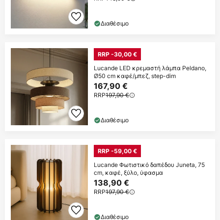
Διαθέσιμο
RRP -30,00 €
Lucande LED κρεμαστή λάμπα Peldano,
Ø50 cm καφέ/μπεζ, step-dim
167,90 €
RRP
197,90 €
Διαθέσιμο
RRP -59,00 €
Lucande Φωτιστικό δαπέδου Juneta, 75
cm, καφέ, ξύλο, ύφασμα
138,90 €
RRP
197,90 €
Διαθέσιμο