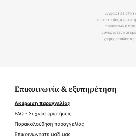
Εγγραφείτε στο ε
φωτιστικών, ανεμιστή
προϊόντων ή πακ
συνεργάτες και έρε
χρησιμοποιώντας 
Επικοινωνία & εξυπηρέτηση
Ακύρωση παραγγελίας
FAQ - Συχνές ερωτήσεις
Παρακολούθηση παραγγελίας
Επικοινωνήστε μαζί μας