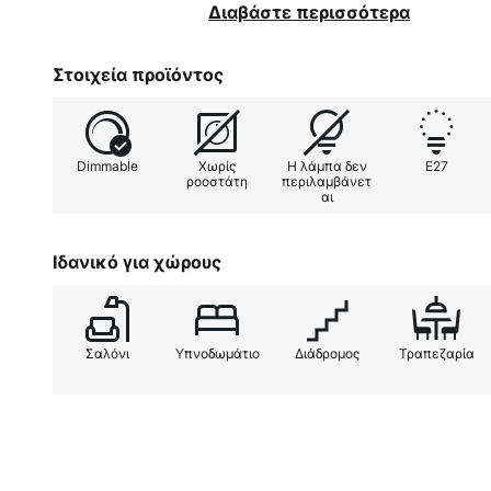
πιο ζεστό χάρη σε αυτή την από
Διαβάστε περισσότερα
επίσης να αναφερθεί η επιδέξια
λεπτομέρεια, η οποία αποτελεί μ
Στοιχεία προϊόντος
συνολική εικόνα.
Dimmable
Χωρίς
Η λάμπα δεν
E27
ροοστάτη
περιλαμβάνετ
αι
Ιδανικό για χώρους
Σαλόνι
Υπνοδωμάτιο
Διάδρομος
Τραπεζαρία