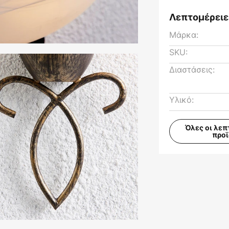
Λεπτομέρειε
Μάρκα:
SKU:
Διαστάσεις:
Υλικό:
Όλες οι λεπ
προ