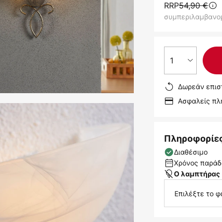
RRP
54,90 €
συμπεριλαμβανο
1
Δωρεάν επισ
Ασφαλείς π
Πληροφορίε
Διαθέσιμο
Χρόνος παράδο
Ο λαμπτήρας 
Επιλέξτε το φ