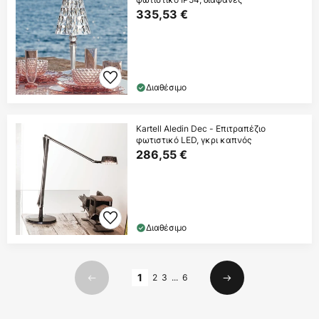
335,53 €
Διαθέσιμο
Kartell Aledin Dec - Επιτραπέζιο
φωτιστικό LED, γκρι καπνός
286,55 €
Διαθέσιμο
Σελίδα
1
2
3
...
6
Προηγούμενο
Επόμενο