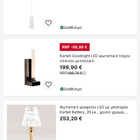
Διαθέσιμο
RRP -66,86 €
Kartell Goodnight LED φωτιστικό τοίχου
τιτανίου μεταλλικό
199,90 €
RRP
266,76 €
Διαθέσιμο
Φωτιστικό γραφείου LED με μπαταρία
Kartell Battery, 26 εκ., χρυσό χρώμα,
IP54
253,20 €