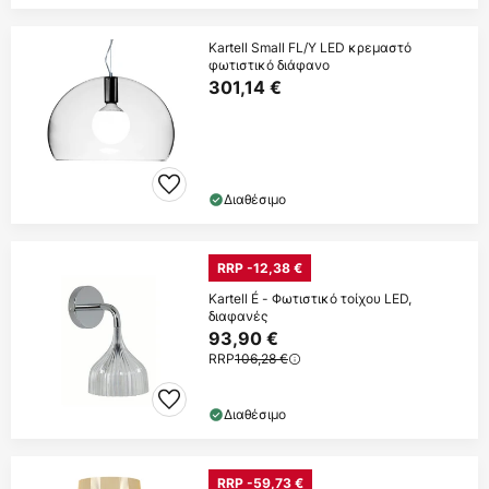
Kartell Small FL/Y LED κρεμαστό
φωτιστικό διάφανο
301,14 €
Διαθέσιμο
RRP -12,38 €
Kartell É - Φωτιστικό τοίχου LED,
διαφανές
93,90 €
RRP
106,28 €
Διαθέσιμο
RRP -59,73 €