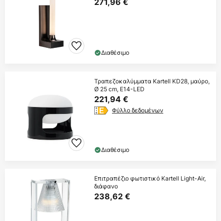
271,96 €
Διαθέσιμο
Τραπεζοκαλύμματα Kartell KD28, μαύρο,
Ø 25 cm, E14-LED
221,94 €
Φύλλο δεδομένων
Διαθέσιμο
Επιτραπέζιο φωτιστικό Kartell Light-Air,
διάφανο
238,62 €