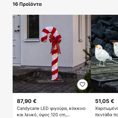
16 Προϊόντα
87,90 €
51,05 €
Candycane LED φιγούρα, κόκκινο
Χαριτωμένη
και λευκό, ύψος 120 cm,
πεντάδα π