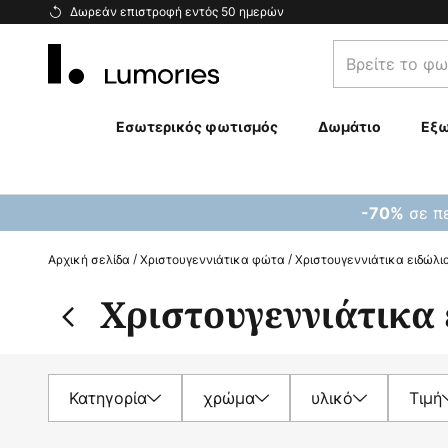
Μετάβαση
Δωρεάν επιστροφή εντός 50 ημερών
στο
Βρείτε
περιεχόμενο
το
φωτιστικό
σας...
Εσωτερικός φωτισμός
Δωμάτιο
Εξω
σε πε
-70%
Αρχική σελίδα
Χριστουγεννιάτικα φώτα
Χριστουγεννιάτικα ειδώλ
Χριστουγεννιάτικα
Κατηγορία
χρώμα
υλικό
Τιμή