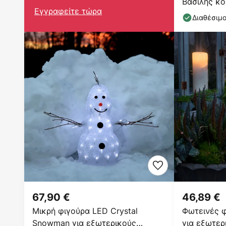
Βασίλης κό
Εγγραφείτε τώρα
cm
Διαθέσιμ
67,90 €
46,89 €
Μικρή φιγούρα LED Crystal
Φωτεινές φ
Snowman για εξωτερικούς
για εξωτερ