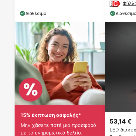
πλαστικό, IP44
Φύλλ
Διαθέσιμο
Διαθέσιμ
15% έκπτωση ασφαλής*
53,14 €
Μην χάσετε ποτέ μια προσφορά
LED διακοσ
με το ενημερωτικό δελτίο.