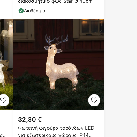
διακοσμητικό φως Star Ø 40cm
Διαθέσιμο
32,30 €
Φωτεινή φιγούρα ταράνδων LED
 σετ
για εξωτερικούς χώρους IP44