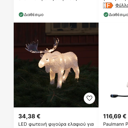
χώρους
τεμαχίων
Φύλλ
Διαθέσιμο
Διαθέσιμ
34,38 €
116,69 €
LED φωτεινή φιγούρα ελαφιού για
Paulmann P