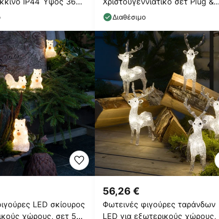
κκινο IP44 Ύψος 36
Χριστουγεννιάτικο σετ Plug &
Shine Star 10m καλώδιο
ο
Διαθέσιμο
56,26 €
ιγούρες LED σκίουρος
Φωτεινές φιγούρες ταράνδων
ικούς χώρους, σετ 5
LED για εξωτερικούς χώρους,