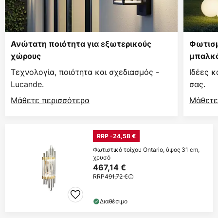
Ανώτατη ποιότητα για εξωτερικούς
Φωτισμ
χώρους
μπαλκό
Τεχνολογία, ποιότητα και σχεδιασμός -
Ιδέες κ
Lucande.
σας.
Μάθετε περισσότερα
Μάθετε
RRP -24,58 €
Φωτιστικό τοίχου Ontario, ύψος 31 cm,
χρυσό
467,14 €
RRP
491,72 €
Διαθέσιμο