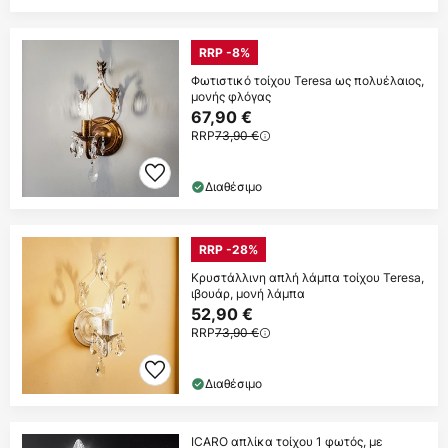
RRP -8%
Φωτιστικό τοίχου Teresa ως πολυέλαιος,
μονής φλόγας
67,90 €
RRP
73,90 €
Διαθέσιμο
RRP -28%
Κρυστάλλινη απλή λάμπα τοίχου Teresa,
ιβουάρ, μονή λάμπα
52,90 €
RRP
73,90 €
Διαθέσιμο
ICARO απλίκα τοίχου 1 φωτός, με