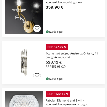
κρυστάλλινο γυαλί, χρυσό
359,90 €
Διαθέσιμο
RRP -27,79 €
Φωτιστικό τοίχου Austrolux Ontario, 41
cm, χρώμιο, γυαλί
528,12 €
RRP
555,91 €
Διαθέσιμο
RRP -129,53 €
Fabbian Diamond and Swirl -
Κρυστάλλινο φωτιστικό τοίχου