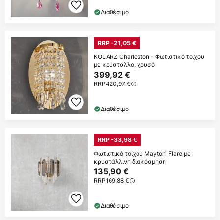
Διαθέσιμο
RRP -21,05 €
KOLARZ Charleston - Φωτιστικό τοίχου
με κρύσταλλο, χρυσό
399,92 €
RRP
420,97 €
Διαθέσιμο
RRP -33,98 €
Φωτιστικό τοίχου Maytoni Flare με
κρυστάλλινη διακόσμηση
135,90 €
RRP
169,88 €
Διαθέσιμο