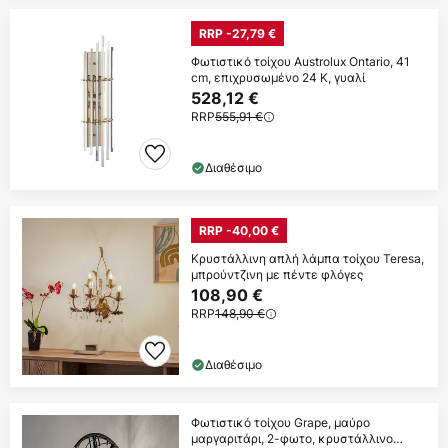
RRP -27,79 €
Φωτιστικό τοίχου Austrolux Ontario, 41
cm, επιχρυσωμένο 24 K, γυαλί
528,12 €
RRP
555,91 €
Διαθέσιμο
RRP -40,00 €
Κρυστάλλινη απλή λάμπα τοίχου Teresa,
μπρούντζινη με πέντε φλόγες
108,90 €
RRP
148,90 €
Διαθέσιμο
Φωτιστικό τοίχου Grape, μαύρο
μαργαριτάρι, 2-φωτο, κρυστάλλινο