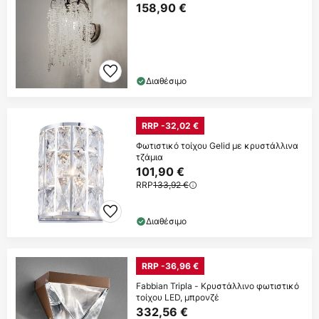
γυαλί
158,90 €
Διαθέσιμο
RRP -32,02 €
Φωτιστικό τοίχου Gelid με κρυστάλλινα
τζάμια
101,90 €
RRP
133,92 €
Διαθέσιμο
RRP -36,96 €
Fabbian Tripla - Κρυστάλλινο φωτιστικό
τοίχου LED, μπρονζέ
332,56 €