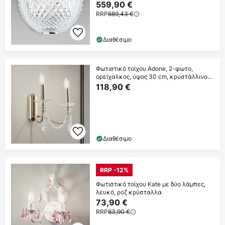
559,90 €
RRP
689,43 €
Διαθέσιμο
Φωτιστικό τοίχου Adone, 2-φωτο,
ορείχαλκος, ύψος 30 cm, κρυστάλλινο
γυαλί
118,90 €
Διαθέσιμο
RRP -12%
Φωτιστικό τοίχου Kate με δύο λάμπες,
λευκό, ροζ κρύσταλλα
73,90 €
RRP
83,90 €