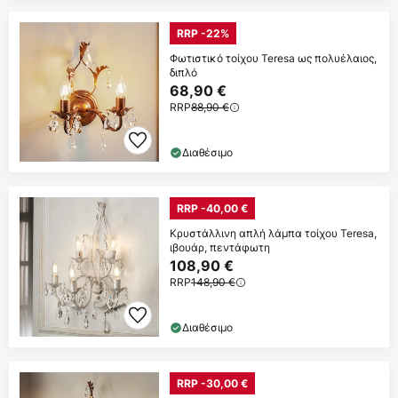
RRP -22%
Φωτιστικό τοίχου Teresa ως πολυέλαιος,
διπλό
68,90 €
RRP
88,90 €
Διαθέσιμο
RRP -40,00 €
Κρυστάλλινη απλή λάμπα τοίχου Teresa,
ιβουάρ, πεντάφωτη
108,90 €
RRP
148,90 €
Διαθέσιμο
RRP -30,00 €