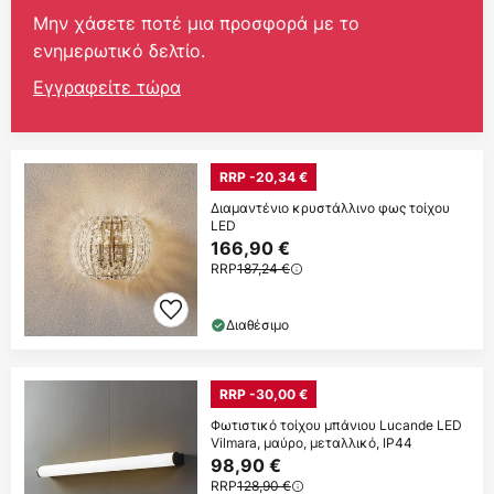
Μην χάσετε ποτέ μια προσφορά με το
ενημερωτικό δελτίο.
Εγγραφείτε τώρα
RRP -20,34 €
Διαμαντένιο κρυστάλλινο φως τοίχου
LED
166,90 €
RRP
187,24 €
Διαθέσιμο
RRP -30,00 €
Φωτιστικό τοίχου μπάνιου Lucande LED
Vilmara, μαύρο, μεταλλικό, IP44
98,90 €
RRP
128,90 €