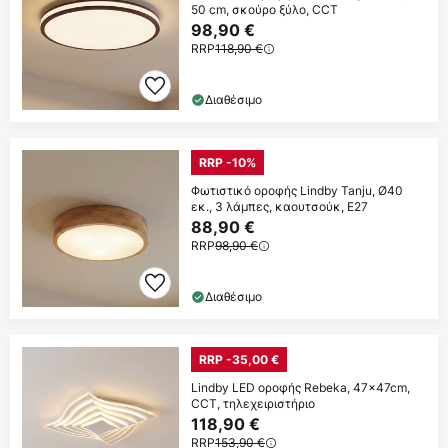
50 cm, σκούρο ξύλο, CCT
98,90 €
RRP
118,90 €
Διαθέσιμο
RRP -10%
Φωτιστικό οροφής Lindby Tanju, Ø40
εκ., 3 λάμπες, καουτσούκ, E27
88,90 €
RRP
98,90 €
Διαθέσιμο
RRP -35,00 €
Lindby LED οροφής Rebeka, 47x47cm,
CCT, τηλεχειριστήριο
118,90 €
RRP
153,90 €