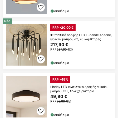
Διαθέσιμο
Νέο
RRP -20,00 €
Φωτιστικό οροφής LED Lucande Ariadne,
Ø57cm, μαύρο ματ, 20 λαμπτήρες
217,90 €
RRP
237,90 €
Διαθέσιμο
RRP -49%
Lindby LED φωτιστικό οροφής Milada,
μαύρο, CCT, τηλεχειριστήριο
49,90 €
RRP
98,90 €
Διαθέσιμο