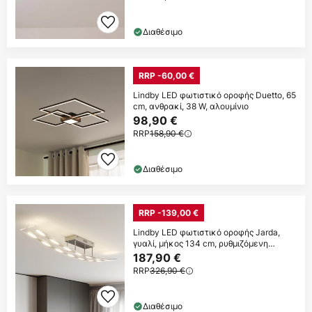
Διαθέσιμο
RRP -60,00 €
Lindby LED φωτιστικό οροφής Duetto, 65
cm, ανθρακί, 38 W, αλουμίνιο
98,90 €
RRP
158,90 €
Διαθέσιμο
RRP -139,00 €
Lindby LED φωτιστικό οροφής Jarda,
γυαλί, μήκος 134 cm, ρυθμιζόμενη
ένταση
187,90 €
RRP
326,90 €
Διαθέσιμο