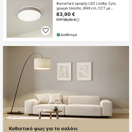
Φωτιστικό οροφής LED Lindby Zylo,
χρώμα ταούπε, Ø49 cm, CCT με
δυνατότητα
83,90 €
RRP
98,90 €
Διαθέσιμο
Καθιστικό φως για το σαλόνι