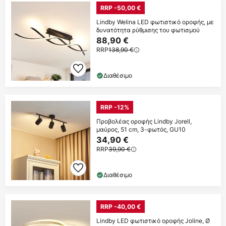
RRP -50,00 €
Lindby Welina LED φωτιστικό οροφής, με
δυνατότητα ρύθμισης του φωτισμού
88,90 €
RRP
138,90 €
Διαθέσιμο
RRP -12%
Προβολέας οροφής Lindby Jorell,
μαύρος, 51 cm, 3-φωτός, GU10
34,90 €
RRP
39,90 €
Διαθέσιμο
RRP -40,00 €
Lindby LED φωτιστικό οροφής Joline, Ø