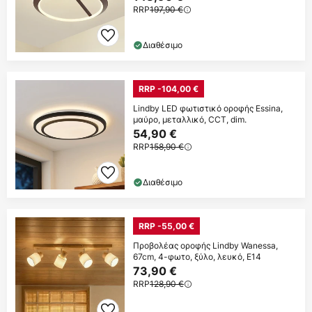
RRP
197,90 €
Διαθέσιμο
RRP -104,00 €
Lindby LED φωτιστικό οροφής Essina,
μαύρο, μεταλλικό, CCT, dim.
54,90 €
RRP
158,90 €
Διαθέσιμο
RRP -55,00 €
Προβολέας οροφής Lindby Wanessa,
67cm, 4-φωτο, ξύλο, λευκό, E14
73,90 €
RRP
128,90 €