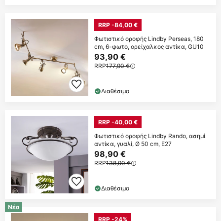
RRP -84,00 €
Φωτιστικό οροφής Lindby Perseas, 180
cm, 6-φωτο, ορείχαλκος αντίκα, GU10
93,90 €
RRP
177,90 €
Διαθέσιμο
RRP -40,00 €
Φωτιστικό οροφής Lindby Rando, ασημί
αντίκα, γυαλί, Ø 50 cm, E27
98,90 €
RRP
138,90 €
Διαθέσιμο
Νέο
RRP -24%