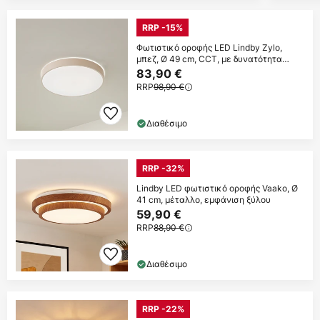
RRP -15%
Φωτιστικό οροφής LED Lindby Zylo,
μπεζ, Ø 49 cm, CCT, με δυνατότητα
ρύθμισης
83,90 €
RRP
98,90 €
Διαθέσιμο
RRP -32%
Lindby LED φωτιστικό οροφής Vaako, Ø
41 cm, μέταλλο, εμφάνιση ξύλου
59,90 €
RRP
88,90 €
Διαθέσιμο
RRP -22%