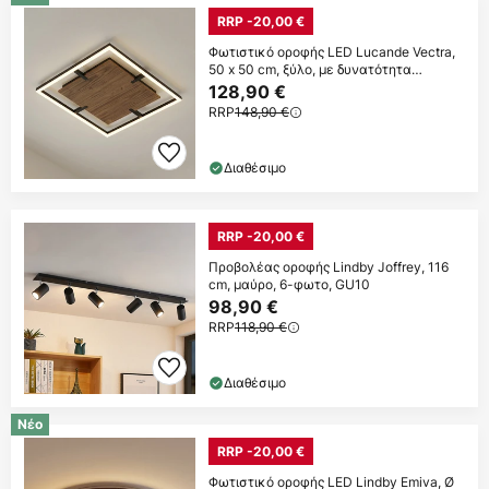
RRP -20,00 €
Φωτιστικό οροφής LED Lucande Vectra,
50 x 50 cm, ξύλο, με δυνατότητα
ρύθμισης
128,90 €
RRP
148,90 €
Διαθέσιμο
RRP -20,00 €
Προβολέας οροφής Lindby Joffrey, 116
cm, μαύρο, 6-φωτο, GU10
98,90 €
RRP
118,90 €
Διαθέσιμο
Νέο
RRP -20,00 €
Φωτιστικό οροφής LED Lindby Emiva, Ø