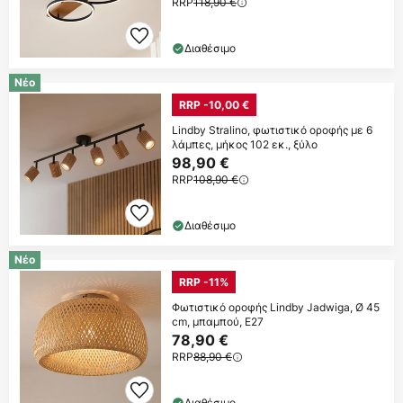
RRP
118,90 €
Διαθέσιμο
Νέο
RRP -10,00 €
Lindby Stralino, φωτιστικό οροφής με 6
λάμπες, μήκος 102 εκ., ξύλο
98,90 €
RRP
108,90 €
Διαθέσιμο
Νέο
RRP -11%
Φωτιστικό οροφής Lindby Jadwiga, Ø 45
cm, μπαμπού, E27
78,90 €
RRP
88,90 €
Διαθέσιμο