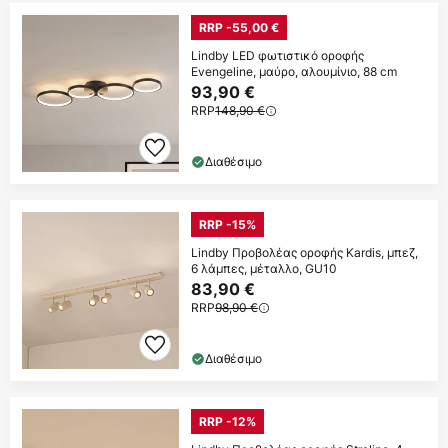
RRP -55,00 €
Lindby LED φωτιστικό οροφής
Evengeline, μαύρο, αλουμίνιο, 88 cm
93,90 €
RRP
148,90 €
Διαθέσιμο
RRP -15%
Lindby Προβολέας οροφής Kardis, μπεζ,
6 λάμπες, μέταλλο, GU10
83,90 €
RRP
98,90 €
Διαθέσιμο
RRP -12%