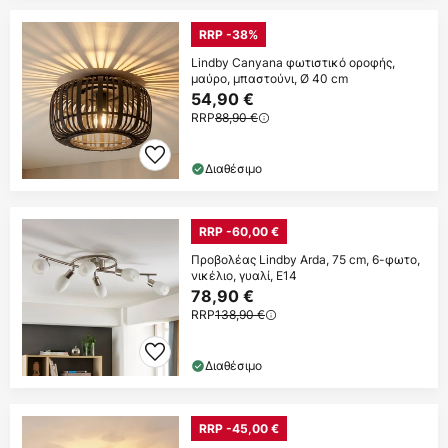
RRP -38%
Lindby Canyana φωτιστικό οροφής,
μαύρο, μπαστούνι, Ø 40 cm
54,90 €
RRP
88,90 €
Διαθέσιμο
RRP -60,00 €
Προβολέας Lindby Arda, 75 cm, 6-φωτο,
νικέλιο, γυαλί, E14
78,90 €
RRP
138,90 €
Διαθέσιμο
RRP -45,00 €