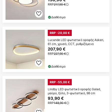
RRP
217,90 €
Διαθέσιμο
RRP -20,00 €
Lucande LED φωτιστικό οροφής Asken,
61 cm, χρυσό, CCT, ρυθμιζόμενο
207,90 €
RRP
227,90 €
Διαθέσιμο
RRP -55,00 €
Lindby LED φωτιστικό οροφής Galad,
μαύρο, ξύλο, 3-φωτιστικό, 98 cm
93,90 €
RRP
148,90 €