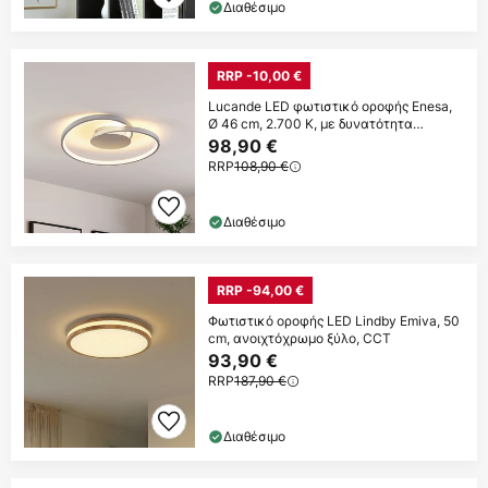
Διαθέσιμο
RRP -10,00 €
Lucande LED φωτιστικό οροφής Enesa,
Ø 46 cm, 2.700 K, με δυνατότητα
ρύθμισης
98,90 €
RRP
108,90 €
Διαθέσιμο
RRP -94,00 €
Φωτιστικό οροφής LED Lindby Emiva, 50
cm, ανοιχτόχρωμο ξύλο, CCT
93,90 €
RRP
187,90 €
Διαθέσιμο