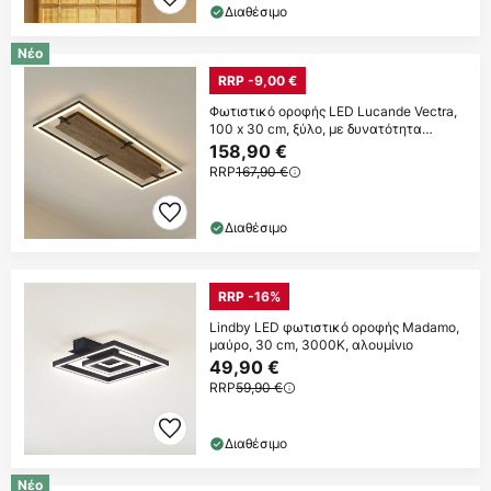
Διαθέσιμο
Νέο
RRP -9,00 €
Φωτιστικό οροφής LED Lucande Vectra,
100 x 30 cm, ξύλο, με δυνατότητα
ρύθμισης
158,90 €
RRP
167,90 €
Διαθέσιμο
RRP -16%
Lindby LED φωτιστικό οροφής Madamo,
μαύρο, 30 cm, 3000K, αλουμίνιο
49,90 €
RRP
59,90 €
Διαθέσιμο
Νέο