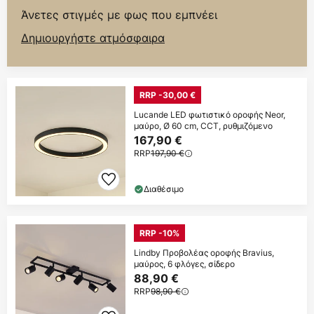
Άνετες στιγμές με φως που εμπνέει
Δημιουργήστε ατμόσφαιρα
RRP -30,00 €
Lucande LED φωτιστικό οροφής Neor,
μαύρο, Ø 60 cm, CCT, ρυθμιζόμενο
167,90 €
RRP
197,90 €
Διαθέσιμο
RRP -10%
Lindby Προβολέας οροφής Bravius,
μαύρος, 6 φλόγες, σίδερο
88,90 €
RRP
98,90 €