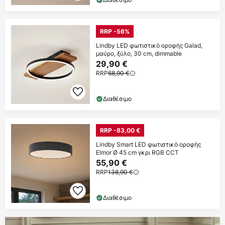
RRP -56%
Lindby LED φωτιστικό οροφής Galad,
μαύρο, ξύλο, 30 cm, dimmable
29,90 €
RRP
68,90 €
Διαθέσιμο
RRP -83,00 €
Lindby Smart LED φωτιστικό οροφής
Elmor Ø 45 cm γκρι RGB CCT
55,90 €
RRP
138,90 €
Διαθέσιμο