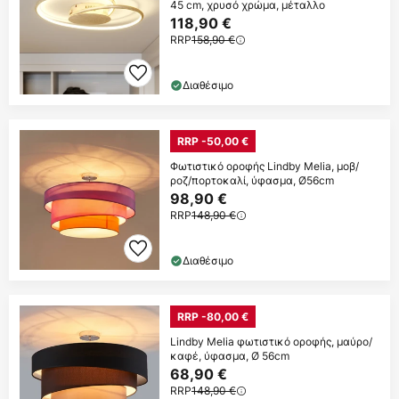
45 cm, χρυσό χρώμα, μέταλλο
118,90 €
RRP
158,90 €
Διαθέσιμο
RRP -50,00 €
Φωτιστικό οροφής Lindby Melia, μοβ/
ροζ/πορτοκαλί, ύφασμα, Ø56cm
98,90 €
RRP
148,90 €
Διαθέσιμο
RRP -80,00 €
Lindby Melia φωτιστικό οροφής, μαύρο/
καφέ, ύφασμα, Ø 56cm
68,90 €
RRP
148,90 €