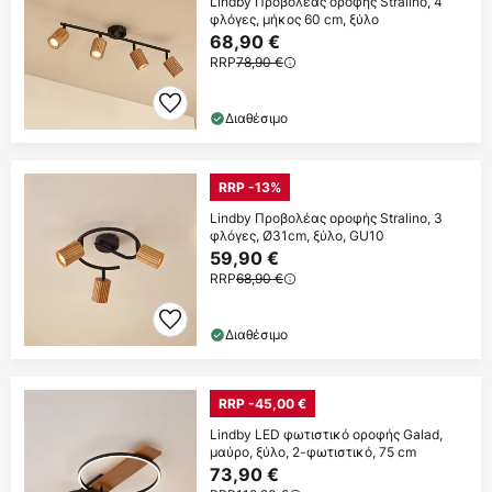
Lindby Προβολέας οροφής Stralino, 4
φλόγες, μήκος 60 cm, ξύλο
68,90 €
RRP
78,90 €
Διαθέσιμο
RRP -13%
Lindby Προβολέας οροφής Stralino, 3
φλόγες, Ø31cm, ξύλο, GU10
59,90 €
RRP
68,90 €
Διαθέσιμο
RRP -45,00 €
Lindby LED φωτιστικό οροφής Galad,
μαύρο, ξύλο, 2-φωτιστικό, 75 cm
73,90 €