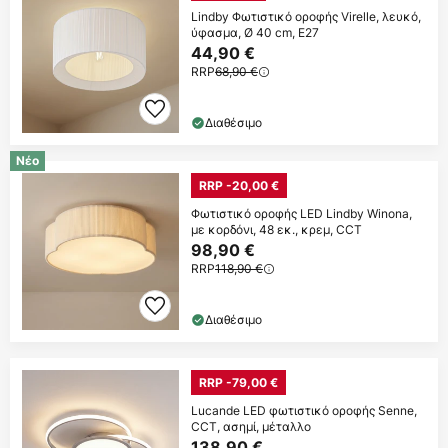
Lindby Φωτιστικό οροφής Virelle, λευκό,
ύφασμα, Ø 40 cm, E27
44,90 €
RRP
68,90 €
Διαθέσιμο
Νέο
RRP -20,00 €
Φωτιστικό οροφής LED Lindby Winona,
με κορδόνι, 48 εκ., κρεμ, CCT
98,90 €
RRP
118,90 €
Διαθέσιμο
RRP -79,00 €
Lucande LED φωτιστικό οροφής Senne,
CCT, ασημί, μέταλλο
138,90 €