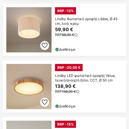
RRP -13%
Lindby Φωτιστικό οροφής Libbie, Ø 45
cm, λινό, κρεμ
59,90 €
RRP
68,90 €
Διαθέσιμο
RRP -20,00 €
Lindby LED φωτιστικό οροφής Velua,
λευκό/ανοιχτό ξύλο, CCT, Ø 50 cm
138,90 €
RRP
158,90 €
Διαθέσιμο
RRP -15%