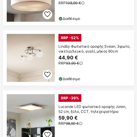
RRP
108,90 €
Διαθέσιμο
RRP -52%
Lindby Φωτιστικό οροφής Svean, 3φωτο,
νικέλιο/λευκό, γυαλί, μήκος 60cm
44,90 €
RRP
93,90 €
Διαθέσιμο
RRP -39%
Lucande LED φωτιστικό οροφής Joren,
52 cm, ξύλο, CCT, τηλεχειριστήριο
59,90 €
RRP
98,90 €