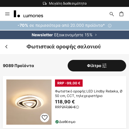
Η μεγαλύτερη επιλογή εμπορικών σημάτων στην Ευρώπη
Μετάβαση
στο
περιεχόμενο
ήτηση
σε περισσότερα από 20.000 προϊόντα*
-70%
Εξοικονομήστε 15%
Newsletter
Φωτιστικά οροφής σαλονιού
9089 Προϊόντα
Φίλτρο
RRP -99,00 €
Φωτιστικό οροφής LED Lindby Rebeka, Ø
50 cm, CCT, τηλεχειριστήριο
118,90 €
RRP
217,90 €
Διαθέσιμο