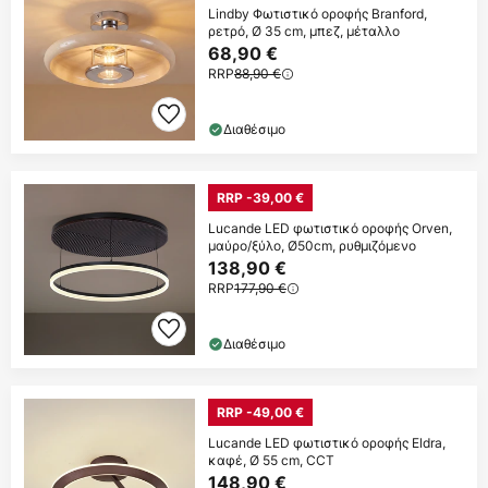
Lindby Φωτιστικό οροφής Branford,
ρετρό, Ø 35 cm, μπεζ, μέταλλο
68,90 €
RRP
88,90 €
Διαθέσιμο
RRP -39,00 €
Lucande LED φωτιστικό οροφής Orven,
μαύρο/ξύλο, Ø50cm, ρυθμιζόμενο
138,90 €
RRP
177,90 €
Διαθέσιμο
RRP -49,00 €
Lucande LED φωτιστικό οροφής Eldra,
καφέ, Ø 55 cm, CCT
148,90 €