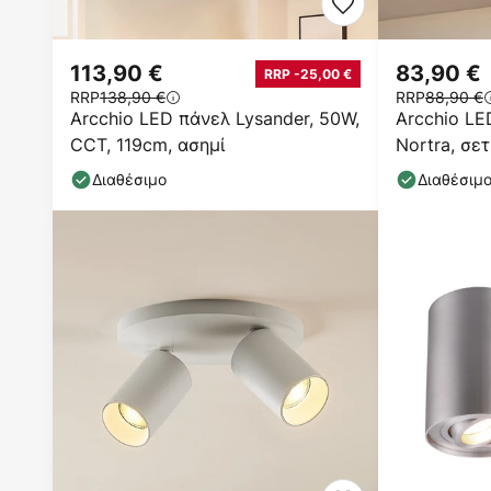
113,90 €
83,90 €
RRP -25,00 €
RRP
138,90 €
RRP
88,90 €
Arcchio LED πάνελ Lysander, 50W,
Arcchio LE
CCT, 119cm, ασημί
Nortra, σετ
χρώμα αλο
Διαθέσιμο
Διαθέσιμ