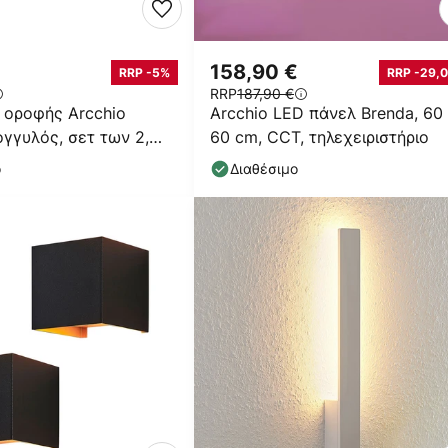
158,90 €
RRP -5%
RRP -29,0
RRP
187,90 €
 οροφής Arcchio
Arcchio LED πάνελ Brenda, 60
ογγυλός, σετ των 2,
60 cm, CCT, τηλεχειριστήριο
ο
Διαθέσιμο