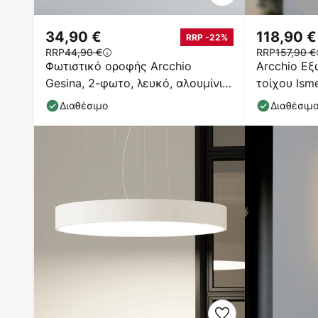
34,90 €
118,90 €
RRP -22%
RRP
44,90 €
RRP
157,90 €
Φωτιστικό οροφής Arcchio
Arcchio Εξ
Gesina, 2-φωτο, λευκό, αλουμίνιο,
τοίχου Isme
17,5 cm
αισθητήρας
Διαθέσιμο
Διαθέσιμ