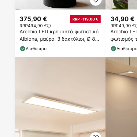
375,90 €
34,90 €
RRP -119,00 €
RRP
494,90 €
RRP
49,90 €
Arcchio LED κρεμαστό φωτιστικό
Arcchio LE
Albiona, μαύρο, 3 δακτύλιοι, Ø 80
φωτισμός το
cm
ανοξείδωτο
Διαθέσιμο
Διαθέσιμ