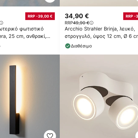
34,90 €
RRP -39,00 €
RRP -
RRP
49,90 €
ωτερικό φωτιστικό
Arcchio Strahler Brinja, λευκό,
ra, 25 cm, ανθρακί,
στρογγυλό, ύψος 12 cm, Ø 6 c
ο
Διαθέσιμο