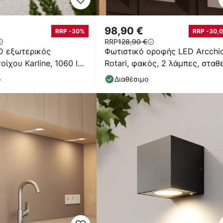
98,90 €
RRP -30%
RRP -30,0
RRP
128,90 €
D εξωτερικός
Φωτιστικό οροφής LED Arcchi
ίχου Karline, 1060 lm,
Rotari, φακός, 2 λάμπες, σταθ
 ατσάλι, IP65
ο
Διαθέσιμο