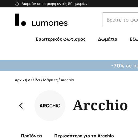
Μετάβαση
Δωρεάν επιστροφή εντός 50 ημερών
στο
Βρείτε
περιεχόμενο
το
φωτιστικό
σας...
Εσωτερικός φωτισμός
Δωμάτιο
Εξω
σε πε
-70%
Αρχική σελίδα
Μάρκες
Arcchio
Arcchio
Προϊόντα
Περισσότερα για το Arcchio