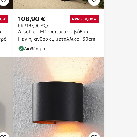
108,90 €
0 €
RRP -59,00 €
RRP
167,90 €
o
Arcchio LED φωτιστικό βάθρο
ερό
Havin, ανθρακί, μεταλλικό, 60cm
Διαθέσιμο