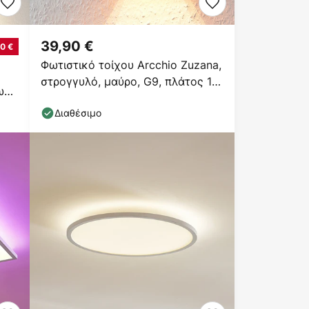
39,90 €
0 €
Φωτιστικό τοίχου Arcchio Zuzana,
στρογγυλό, μαύρο, G9, πλάτος 13
ως,
cm
Διαθέσιμο