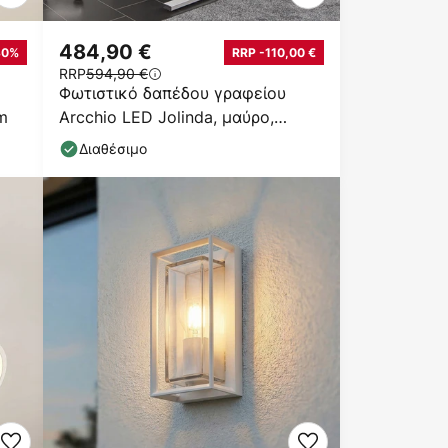
484,90 €
30%
RRP -110,00 €
RRP
594,90 €
Φωτιστικό δαπέδου γραφείου
m
Arcchio LED Jolinda, μαύρο,
4000K, αισθητήρας
Διαθέσιμο