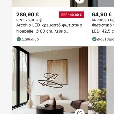
286,90 €
64,90 €
RRP -40,00 €
RRP
326,90 €
RRP
88,90 €
Arcchio LED κρεμαστό φωτιστικό
Φωτιστικό 
Noabelle, Ø 80 cm, λευκό,
LED, 42,5 
μέταλλο
Διαθέσιμο
Διαθέσιμ