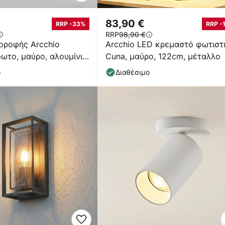
83,90 €
RRP -33%
RRP -
RRP
98,90 €
οροφής Arcchio
Arcchio LED κρεμαστό φωτιστ
φωτο, μαύρο, αλουμίνιο,
Cuna, μαύρο, 122cm, μέταλλο
ο
Διαθέσιμο