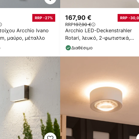
167,90 €
RRP -27%
RRP -30,0
RRP
197,90 €
τοίχου Arcchio Ivano
Arcchio LED-Deckenstrahler
cm, μαύρο, μέταλλο
Rotari, λευκό, 2-φωτιστικά,
2270lm
ο
Διαθέσιμο