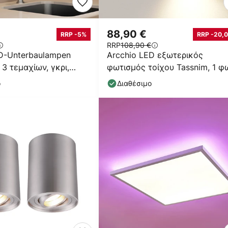
88,90 €
RRP -5%
RRP -20,0
RRP
108,90 €
D-Unterbaulampen
Arcchio LED εξωτερικός
 3 τεμαχίων, γκρι,
φωτισμός τοίχου Tassnim, 1 φ
υμινίου
ανθρακί, IP65
ο
Διαθέσιμο