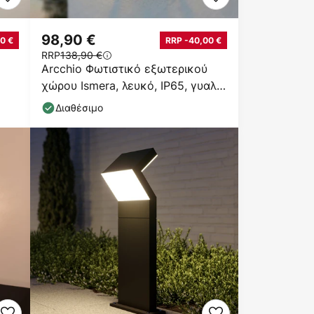
98,90 €
0 €
RRP -40,00 €
RRP
138,90 €
Arcchio Φωτιστικό εξωτερικού
χώρου Ismera, λευκό, IP65, γυαλί,
E27
Διαθέσιμο