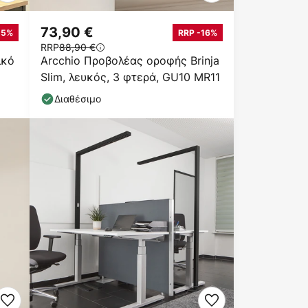
73,90 €
15%
RRP -16%
RRP
88,90 €
ικό
Arcchio Προβολέας οροφής Brinja
Slim, λευκός, 3 φτερά, GU10 MR11
Διαθέσιμο