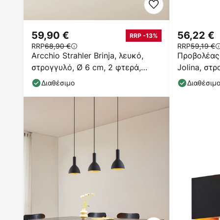
59,90 €
56,22 €
RRP -13%
RRP
68,90 €
RRP
59,19 €
Arcchio Strahler Brinja, λευκό,
Προβολέας
στρογγυλό, Ø 6 cm, 2 φτερά,
Jolina, στρ
GU10
αλουμίνιο
Διαθέσιμο
Διαθέσιμ