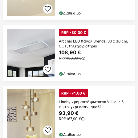
Διαθέσιμο
RRP -30,00 €
Arcchio LED πάνελ Brenda, 80 x 30 cm,
CCT, τηλεχειριστήριο
108,90 €
RRP
138,90 €
Διαθέσιμο
RRP -74,00 €
Lindby κρεμαστό φωτιστικό Hildur, 5-
φωτο, γκρι καπνί, γυαλί
93,90 €
RRP
167,90 €
Διαθέσιμο