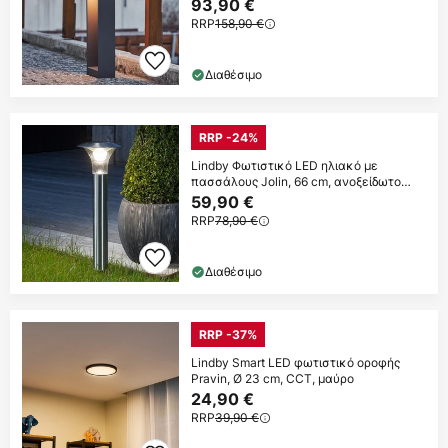
93,90 €
RRP
158,90 €
Διαθέσιμο
RRP -24%
Lindby Φωτιστικό LED ηλιακό με
πασσάλους Jolin, 66 cm, ανοξείδωτο
ατσάλι
59,90 €
RRP
78,90 €
Διαθέσιμο
RRP -37%
Lindby Smart LED φωτιστικό οροφής
Pravin, Ø 23 cm, CCT, μαύρο
24,90 €
RRP
39,90 €