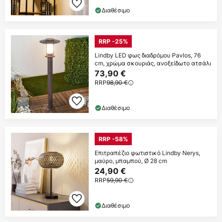
Διαθέσιμο
RRP -25%
Lindby LED φως διαδρόμου Pavlos, 76
cm, χρώμα σκουριάς, ανοξείδωτο ατσάλι
73,90 €
RRP
98,90 €
Διαθέσιμο
RRP -58%
Επιτραπέζιο φωτιστικό Lindby Nerys,
μαύρο, μπαμπού, Ø 28 cm
24,90 €
RRP
59,90 €
Διαθέσιμο