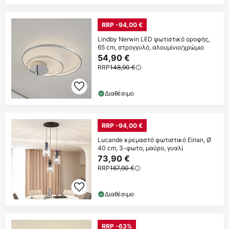
RRP -94,00 €
Lindby Nerwin LED φωτιστικό οροφής,
65 cm, στρογγυλό, αλουμίνιο/χρώμιο
54,90 €
RRP
148,90 €
Διαθέσιμο
RRP -94,00 €
Lucande κρεμαστό φωτιστικό Eirian, Ø
40 cm, 3-φωτο, μαύρο, γυαλί
73,90 €
RRP
167,90 €
Διαθέσιμο
RRP -63%