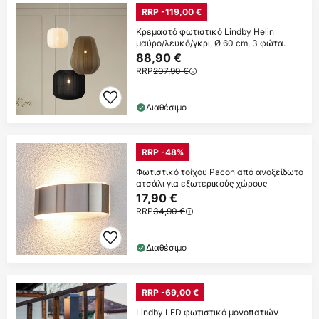
RRP -119,00 €
Κρεμαστό φωτιστικό Lindby Helin
μαύρο/λευκό/γκρι, Ø 60 cm, 3 φώτα.
88,90 €
RRP
207,90 €
Διαθέσιμο
RRP -48%
Φωτιστικό τοίχου Pacon από ανοξείδωτο
ατσάλι για εξωτερικούς χώρους
17,90 €
RRP
34,90 €
Διαθέσιμο
RRP -69,00 €
Lindby LED φωτιστικό μονοπατιών