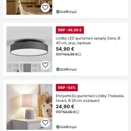
Διαθέσιμο
RRP -49,00 €
Lindby LED φωτιστικό οροφής Saira, Ø
40 cm, γκρι, ύφασμα
54,90 €
RRP
103,90 €
Διαθέσιμο
RRP -54%
Επιτραπέζιο φωτιστικό Lindby Thalassia,
λευκό, Ø 26 cm, κεραμικό
24,90 €
RRP
54,90 €
Διαθέσιμο