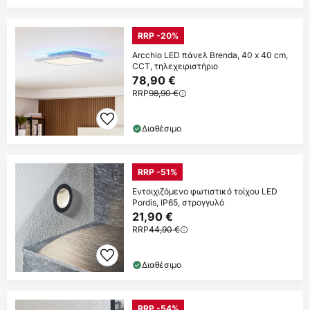
RRP -20%
Arcchio LED πάνελ Brenda, 40 x 40 cm,
CCT, τηλεχειριστήριο
78,90 €
RRP
98,90 €
Διαθέσιμο
RRP -51%
Εντοιχιζόμενο φωτιστικό τοίχου LED
Pordis, IP65, στρογγυλό
21,90 €
RRP
44,90 €
Διαθέσιμο
RRP -54%