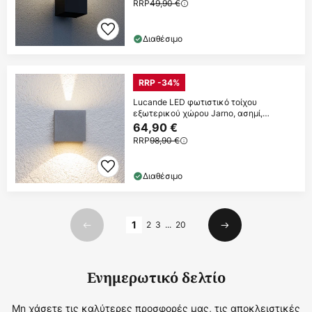
RRP
49,90 €
Διαθέσιμο
RRP -34%
Lucande LED φωτιστικό τοίχου
εξωτερικού χώρου Jarno, ασημί,
μέταλλο, 9cm
64,90 €
RRP
98,90 €
Διαθέσιμο
Σελίδα
1
2
3
...
20
Προηγούμενο
Επόμενο
Ενημερωτικό δελτίο
Μη χάσετε τις καλύτερες προσφορές μας, τις αποκλειστικές