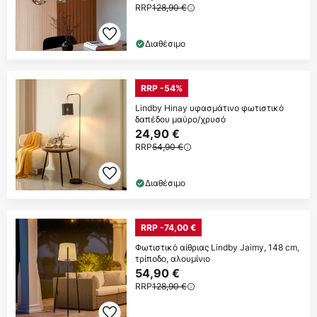
RRP
128,90 €
Διαθέσιμο
RRP -54%
Lindby Hinay υφασμάτινο φωτιστικό
δαπέδου μαύρο/χρυσό
24,90 €
RRP
54,90 €
Διαθέσιμο
RRP -74,00 €
Φωτιστικό αίθριας Lindby Jaimy, 148 cm,
τρίποδο, αλουμίνιο
54,90 €
RRP
128,90 €