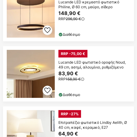
Lucande LED κρεμαστό φωτιστικό
Philine, Ø 60 cm, μαύρο, σίδερο
148,90 €
RRP
296,90 €
Διαθέσιμο
RRP -75,00 €
Lucande LED φωτιστικό οροφής Noud,
49 cm, ασημί, αλουμίνιο, ρυθμιζόμενο
83,90 €
RRP
158,90 €
Διαθέσιμο
RRP -27%
Επιτραπέζιο φωτιστικό Lindby Aelith, Ø
40 cm, καφέ, κεραμικό, E27
64,90 €