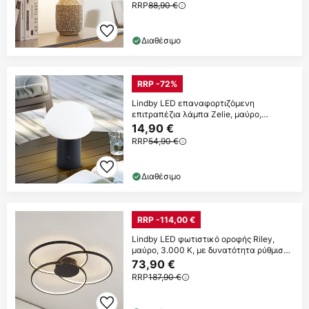
RRP
88,90 €
Διαθέσιμο
RRP -72%
Lindby LED επαναφορτιζόμενη
επιτραπέζια λάμπα Zelie, μαύρο,
αλουμίνιο, IP44
14,90 €
RRP
54,90 €
Διαθέσιμο
RRP -114,00 €
Lindby LED φωτιστικό οροφής Riley,
μαύρο, 3.000 K, με δυνατότητα ρύθμισης
του
73,90 €
RRP
187,90 €