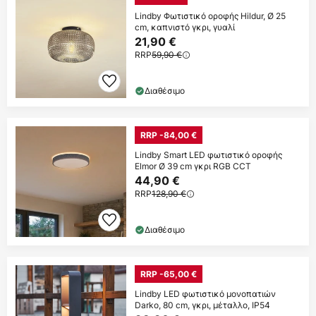
Lindby Φωτιστικό οροφής Hildur, Ø 25
cm, καπνιστό γκρι, γυαλί
21,90 €
RRP
59,90 €
Διαθέσιμο
RRP -84,00 €
Lindby Smart LED φωτιστικό οροφής
Elmor Ø 39 cm γκρι RGB CCT
44,90 €
RRP
128,90 €
Διαθέσιμο
RRP -65,00 €
Lindby LED φωτιστικό μονοπατιών
Darko, 80 cm, γκρι, μέταλλο, IP54