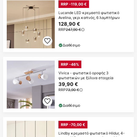
RRP -119,00 €
Lucande LED κρεμαστό φωτιστικό
Avelina, γκρι καπνός, 6 λαμπτήρων
128,90 €
RRP
247,90 €
Διαθέσιμο
RRP -46%
Vivica - φωτιστικό οροφής 3
φωτιστικών με ξύλινα στοιχεία
39,90 €
RRP
73,90 €
Διαθέσιμο
RRP -70,00 €
Lindby κρεμαστό φωτιστικό Hildur, 4-