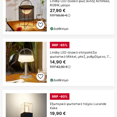
Lindby LED ηλιακό φως αυλής Achilleas,
RGBW, μαύρο
27,90 €
RRP
59,90 €
Διαθέσιμο
RRP -65%
Lindby LED ηλιακό επιτραπέζιο
φωτιστικό Mikkel, μπεζ, ρυθμιζόμενο, 7
cm
14,90 €
RRP
42,90 €
Διαθέσιμο
RRP -60%
Εξωτερικό φωτιστικό τοίχου Lucande
Keke
19,90 €