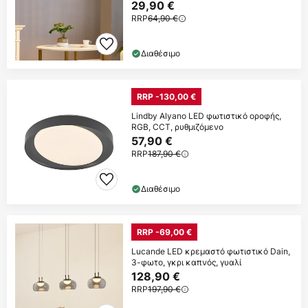
29,90 €
RRP
64,90 €
Διαθέσιμο
RRP -130,00 €
Lindby Alyano LED φωτιστικό οροφής,
RGB, CCT, ρυθμιζόμενο
57,90 €
RRP
187,90 €
Διαθέσιμο
RRP -69,00 €
Lucande LED κρεμαστό φωτιστικό Dain,
3-φωτο, γκρι καπνός, γυαλί
128,90 €
RRP
197,90 €