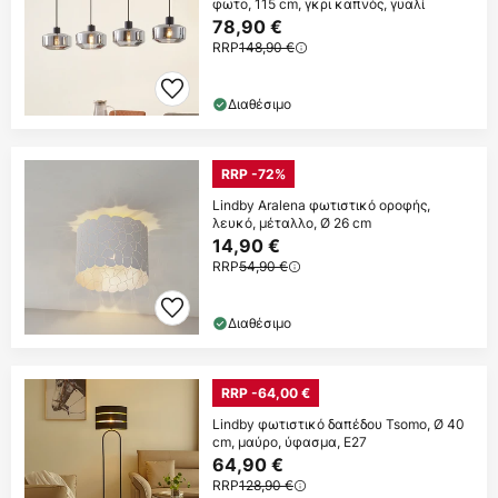
φωτο, 115 cm, γκρι καπνός, γυαλί
78,90 €
RRP
148,90 €
Διαθέσιμο
RRP -72%
Lindby Aralena φωτιστικό οροφής,
λευκό, μέταλλο, Ø 26 cm
14,90 €
RRP
54,90 €
Διαθέσιμο
RRP -64,00 €
Lindby φωτιστικό δαπέδου Tsomo, Ø 40
cm, μαύρο, ύφασμα, E27
64,90 €
RRP
128,90 €