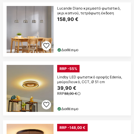
Lucande Diano κρεμαστό φωτιστικό,
γκρι καπνού, τετράφωτη έκδοση
158,90 €
Διαθέσιμο
RRP -55%
Lindby LED φωτιστικό οροφής Edenia,
μαύρο/λευκό, CCT, Ø 51 cm
39,90 €
RRP
88,90 €
Διαθέσιμο
RRP -148,00 €