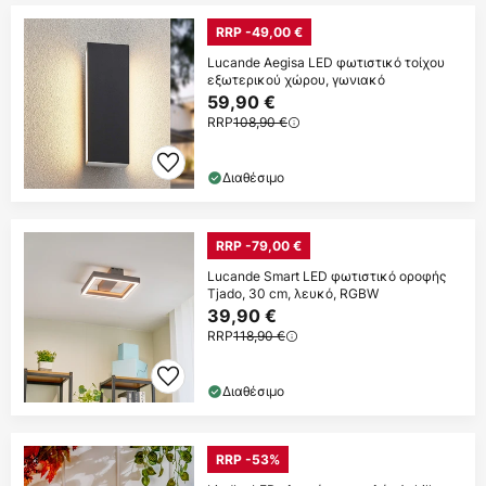
RRP -49,00 €
Lucande Aegisa LED φωτιστικό τοίχου
εξωτερικού χώρου, γωνιακό
59,90 €
RRP
108,90 €
Διαθέσιμο
RRP -79,00 €
Lucande Smart LED φωτιστικό οροφής
Tjado, 30 cm, λευκό, RGBW
39,90 €
RRP
118,90 €
Διαθέσιμο
RRP -53%