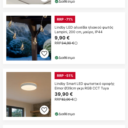
Διαθέσιμο
RRP -71%
Lindby LED αλυσίδα ηλιακού φωτός
Lampini, 200 cm, μαύρο, IP44
9,90 €
RRP
34,90 €
Διαθέσιμο
RRP -51%
Lindby Smart LED φωτιστικό οροφής
Elmor Ø39cm γκρι RGB CCT Tuya
39,90 €
RRP
82,90 €
Διαθέσιμο