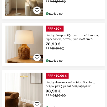
RRP
158,90 €
Διαθέσιμο
RRP -20%
Lindby Επιτραπέζιο φωτιστικό Lirenda,
ύψος 52 cm, ρατάν, φυσικό/λευκό
78,90 €
RRP
98,90 €
Διαθέσιμο
RRP -30,00 €
Lindby Φωτιστικό δαπέδου Branford,
ρετρό, μπεζ, μέταλλο/τραβερτίνη
98,90 €
RRP
128,90 €