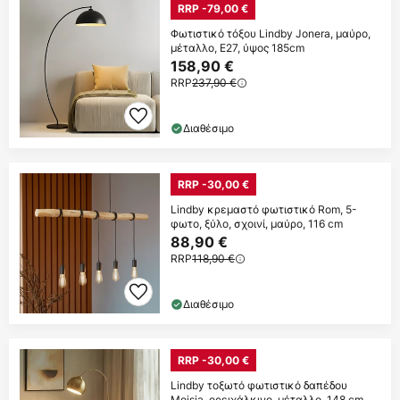
RRP -79,00 €
Φωτιστικό τόξου Lindby Jonera, μαύρο,
μέταλλο, E27, ύψος 185cm
158,90 €
RRP
237,90 €
Διαθέσιμο
RRP -30,00 €
Lindby κρεμαστό φωτιστικό Rom, 5-
φωτο, ξύλο, σχοινί, μαύρο, 116 cm
88,90 €
RRP
118,90 €
Διαθέσιμο
RRP -30,00 €
Lindby τοξωτό φωτιστικό δαπέδου
Moisia, ορειχάλκινο, μέταλλο, 148 cm