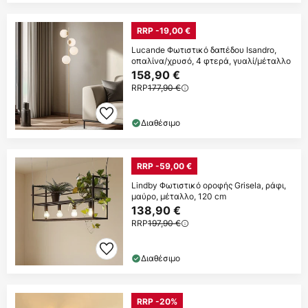
RRP -19,00 €
Lucande Φωτιστικό δαπέδου Isandro,
οπαλίνα/χρυσό, 4 φτερά, γυαλί/μέταλλο
158,90 €
RRP
177,90 €
Διαθέσιμο
RRP -59,00 €
Lindby Φωτιστικό οροφής Grisela, ράφι,
μαύρο, μέταλλο, 120 cm
138,90 €
RRP
197,90 €
Διαθέσιμο
RRP -20%