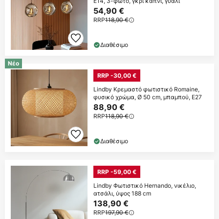
E14, 3-φωτο, γκρι καπνί, γυαλί
54,90 €
RRP
118,90 €
Διαθέσιμο
Νέο
RRP -30,00 €
Lindby Κρεμαστό φωτιστικό Romaine,
φυσικό χρώμα, Ø 50 cm, μπαμπού, E27
88,90 €
RRP
118,90 €
Διαθέσιμο
RRP -59,00 €
Lindby Φωτιστικό Hernando, νικέλιο,
ατσάλι, ύψος 188 cm
138,90 €
RRP
197,90 €