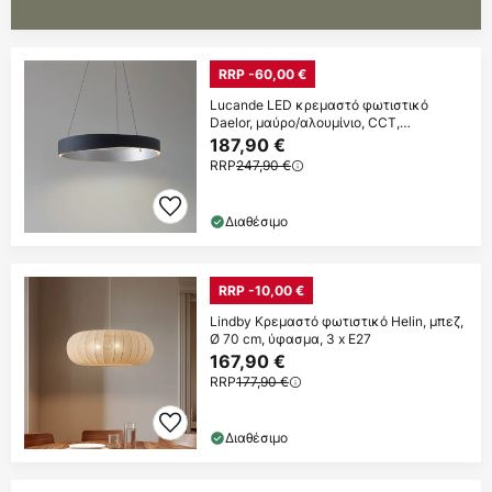
RRP -60,00 €
Lucande LED κρεμαστό φωτιστικό
Daelor, μαύρο/αλουμίνιο, CCT,
ρυθμιζόμενη ένταση
187,90 €
RRP
247,90 €
Διαθέσιμο
RRP -10,00 €
Lindby Κρεμαστό φωτιστικό Helin, μπεζ,
Ø 70 cm, ύφασμα, 3 x E27
167,90 €
RRP
177,90 €
Διαθέσιμο