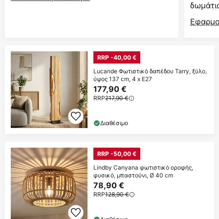
δωμάτι
Εφαρμο
RRP -40,00 €
Lucande Φωτιστικό δαπέδου Tarry, ξύλο,
ύψος 137 cm, 4 x E27
177,90 €
RRP
217,90 €
Διαθέσιμο
RRP -50,00 €
Lindby Canyana φωτιστικό οροφής,
φυσικό, μπαστούνι, Ø 40 cm
78,90 €
RRP
128,90 €