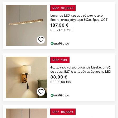
RRP -30,00 €
Lucande LED κρεμαστό φωτιστικό
Emara, ανοιχτόχρωμο ξύλο, δρυς, CCT
187,90 €
RRP
217,90 €
Διαθέσιμο
RRP -10%
Φωτιστικό τοίχου Lucande Lieske, μπεζ,
ύφασμα, E27, φωτισμός ανάγνωσης LED
88,90 €
RRP
98,90 €
Διαθέσιμο
RRP -60,00 €