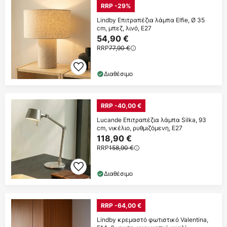
RRP -29%
Lindby Επιτραπέζια λάμπα Elfie, Ø 35
cm, μπεζ, λινό, E27
54,90 €
RRP
77,90 €
Διαθέσιμο
RRP -40,00 €
Lucande Επιτραπέζια λάμπα Silka, 93
cm, νικέλιο, ρυθμιζόμενη, E27
118,90 €
RRP
158,90 €
Διαθέσιμο
RRP -64,00 €
Lindby κρεμαστό φωτιστικό Valentina,