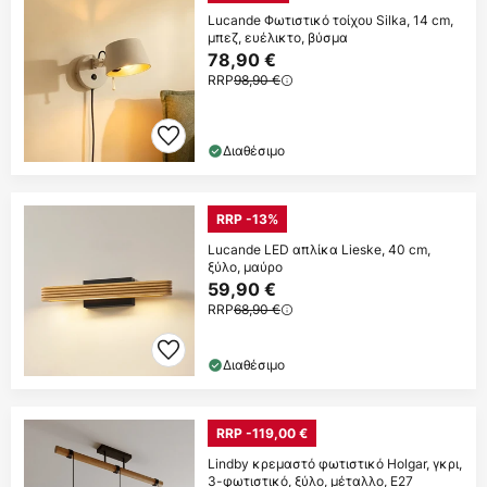
Lucande Φωτιστικό τοίχου Silka, 14 cm,
μπεζ, ευέλικτο, βύσμα
78,90 €
RRP
98,90 €
Διαθέσιμο
RRP -13%
Lucande LED απλίκα Lieske, 40 cm,
ξύλο, μαύρο
59,90 €
RRP
68,90 €
Διαθέσιμο
RRP -119,00 €
Lindby κρεμαστό φωτιστικό Holgar, γκρι,
3-φωτιστικό, ξύλο, μέταλλο, E27