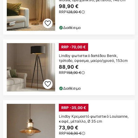
98,90 €
RRP
128,90 €
Διαθέσιμο
RRP -70,00 €
Lindby φωτιστικό δαπέδου Benik,
τρίποδο, ύφασμα, μαύρο/χρυσό, 153cm
88,90 €
RRP
158,90 €
Διαθέσιμο
RRP -35,00 €
Lindby Κρεμαστό φωτιστικό Louisanne,
καφέ, μέταλλο, Ø 35 cm
73,90 €
RRP
108,90 €