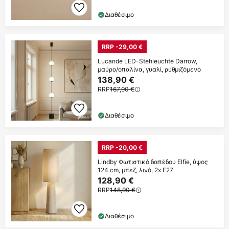
Διαθέσιμο
RRP -29,00 €
Lucande LED-Stehleuchte Darrow,
μαύρο/οπαλίνα, γυαλί, ρυθμιζόμενο
138,90 €
RRP
167,90 €
Διαθέσιμο
RRP -20,00 €
Lindby Φωτιστικό δαπέδου Elfie, ύψος
124 cm, μπεζ, λινό, 2x E27
128,90 €
RRP
148,90 €
Διαθέσιμο