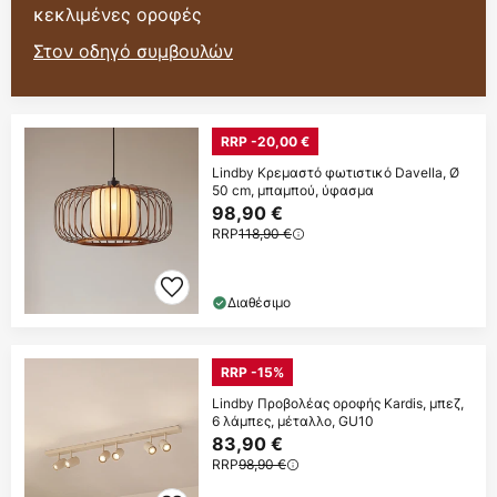
κεκλιμένες οροφές
Στον οδηγό συμβουλών
RRP -20,00 €
Lindby Κρεμαστό φωτιστικό Davella, Ø
50 cm, μπαμπού, ύφασμα
98,90 €
RRP
118,90 €
Διαθέσιμο
RRP -15%
Lindby Προβολέας οροφής Kardis, μπεζ,
6 λάμπες, μέταλλο, GU10
83,90 €
RRP
98,90 €