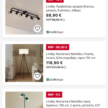
Lindby Προβολέας οροφής Bravius,
μαύρος, 6 φλόγες, σίδερο
88,90 €
RRP
98,90 €
Διαθέσιμο
RRP -99,00 €
Lindby Φωτιστικό δαπέδου Charlia,
λευκό, ξύλο καρυδιάς, ύψος 150 cm
118,90 €
RRP
217,90 €
Διαθέσιμο
RRP -5%
Lindby Φωτιστικό δαπέδου Isara,
πράσινο, 165 cm, 2 φώτα, μέταλλο, E27