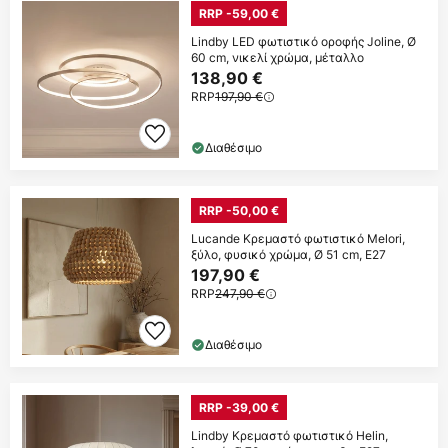
RRP -59,00 €
Lindby LED φωτιστικό οροφής Joline, Ø
60 cm, νικελί χρώμα, μέταλλο
138,90 €
RRP
197,90 €
Διαθέσιμο
RRP -50,00 €
Lucande Κρεμαστό φωτιστικό Melori,
ξύλο, φυσικό χρώμα, Ø 51 cm, E27
197,90 €
RRP
247,90 €
Διαθέσιμο
RRP -39,00 €
Lindby Κρεμαστό φωτιστικό Helin,