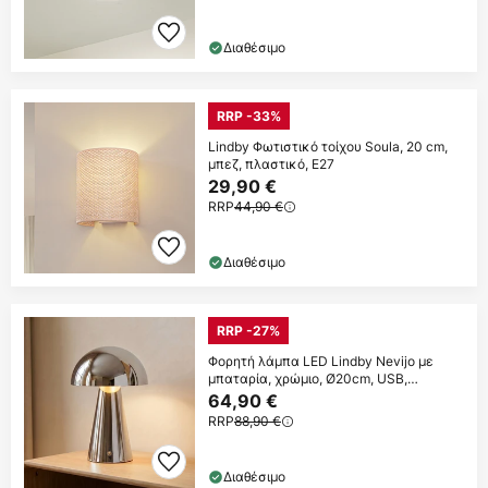
Διαθέσιμο
RRP -33%
Lindby Φωτιστικό τοίχου Soula, 20 cm,
μπεζ, πλαστικό, E27
29,90 €
RRP
44,90 €
Διαθέσιμο
RRP -27%
Φορητή λάμπα LED Lindby Nevijo με
μπαταρία, χρώμιο, Ø20cm, USB,
ρυθμιστής
64,90 €
RRP
88,90 €
Διαθέσιμο