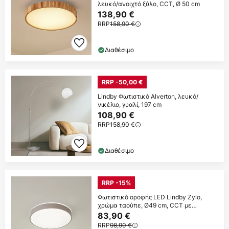
λευκό/ανοιχτό ξύλο, CCT, Ø 50 cm
138,90 €
RRP
158,90 €
Διαθέσιμο
RRP -50,00 €
Lindby Φωτιστικό Alverton, λευκό/
νικέλιο, γυαλί, 197 cm
108,90 €
RRP
158,90 €
Διαθέσιμο
RRP -15%
Φωτιστικό οροφής LED Lindby Zylo,
χρώμα ταούπε, Ø49 cm, CCT με
δυνατότητα
83,90 €
RRP
98,90 €