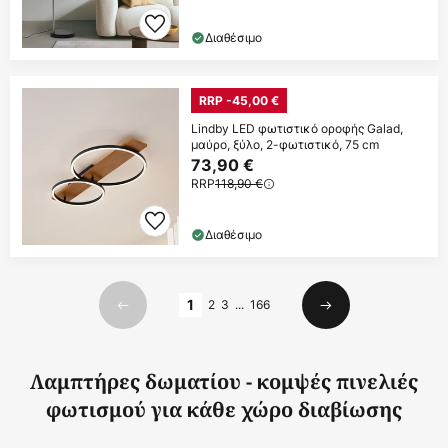
Διαθέσιμο
RRP -45,00 €
Lindby LED φωτιστικό οροφής Galad,
μαύρο, ξύλο, 2-φωτιστικό, 75 cm
73,90 €
RRP
118,90 €
Διαθέσιμο
Σελίδα
1
2
3
...
166
Προηγούμενο
Επόμενο
Λαμπτήρες δωματίου - κομψές πινελιές
φωτισμού για κάθε χώρο διαβίωσης