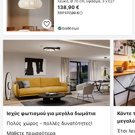
λευκό, Ø 70 cm, ύφασμα, 3 x E27
138,90 €
RRP
177,90 €
Διαθέσιμο
Ισχύς φωτισμού για μεγάλα δωμάτια
Κάντε 
μεγαλύ
Πολύς χώρος - πολλές δυνατότητες!
Έτσι λε
Μάθετε περισσότερα