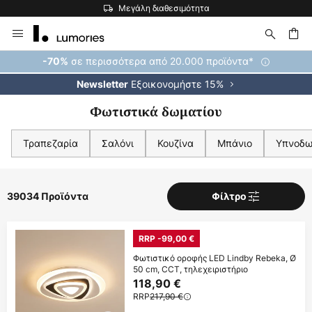
Η μεγαλύτερη επιλογή εμπορικών σημάτων στην Ευρώπη
Μετάβαση
στο
περιεχόμενο
ήτηση
σε περισσότερα από 20.000 προϊόντα*
-70%
Εξοικονομήστε 15%
Newsletter
Φωτιστικά δωματίου
Τραπεζαρία
Σαλόνι
Κουζίνα
Μπάνιο
Υπνοδω
39034 Προϊόντα
Φίλτρο
RRP -99,00 €
Φωτιστικό οροφής LED Lindby Rebeka, Ø
50 cm, CCT, τηλεχειριστήριο
118,90 €
RRP
217,90 €