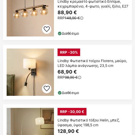
Lindby κρεμαστό φωτιστικό Enrique,
κεχριμπαρένιο, 4-φωτο, γυαλί, ξύλο, E27
88,90 €
RRP
148,90 €
Διαθέσιμο
RRP -30%
Lindby Φωτιστικό τοίχου Florens, μαύρο,
LED λάμπα ανάγνωσης, 23,5 cm
68,90 €
RRP
98,90 €
Διαθέσιμο
RRP -30,00 €
Lindby Φωτιστικό τόξου Helin, μπεζ,
ύφασμα, ύψος 198,5 cm
128,90 €