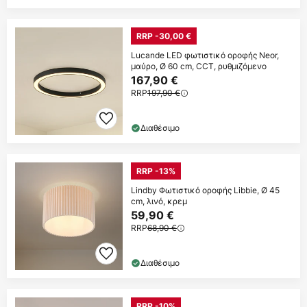
RRP -30,00 €
Lucande LED φωτιστικό οροφής Neor,
μαύρο, Ø 60 cm, CCT, ρυθμιζόμενο
167,90 €
RRP
197,90 €
Διαθέσιμο
RRP -13%
Lindby Φωτιστικό οροφής Libbie, Ø 45
cm, λινό, κρεμ
59,90 €
RRP
68,90 €
Διαθέσιμο
RRP -10%