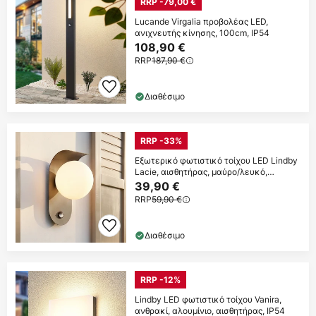
RRP -79,00 €
Lucande Virgalia προβολέας LED,
ανιχνευτής κίνησης, 100cm, IP54
108,90 €
RRP
187,90 €
Διαθέσιμο
RRP -33%
Εξωτερικό φωτιστικό τοίχου LED Lindby
Lacie, αισθητήρας, μαύρο/λευκό,
αλουμίνιο
39,90 €
RRP
59,90 €
Διαθέσιμο
RRP -12%
Lindby LED φωτιστικό τοίχου Vanira,
ανθρακί, αλουμίνιο, αισθητήρας, IP54