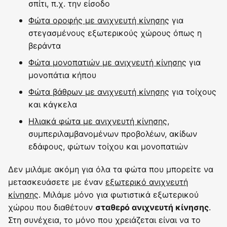
σπίτι, π.χ. την είσοδο
Φώτα οροφής με ανιχνευτή κίνησης
για
στεγασμένους εξωτερικούς χώρους όπως η
βεράντα
Φώτα μονοπατιών με ανιχνευτή κίνησης
για
μονοπάτια κήπου
Φώτα βάθρων με ανιχνευτή κίνησης
για τοίχους
και κάγκελα
Ηλιακά φώτα με ανιχνευτή κίνησης
,
συμπεριλαμβανομένων προβολέων, ακίδων
εδάφους, φώτων τοίχου και μονοπατιών
Δεν μιλάμε ακόμη για όλα τα φώτα που μπορείτε να
μετασκευάσετε με έναν
εξωτερικό ανιχνευτή
κίνησης
. Μιλάμε μόνο για φωτιστικά εξωτερικού
χώρου που διαθέτουν
.
σταθερό ανιχνευτή κίνησης
Στη συνέχεια, το μόνο που χρειάζεται είναι να το