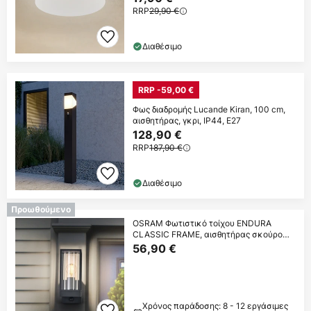
RRP
29,90 €
Διαθέσιμο
RRP -59,00 €
Φως διαδρομής Lucande Kiran, 100 cm,
αισθητήρας, γκρι, IP44, E27
128,90 €
RRP
187,90 €
Διαθέσιμο
Προωθούμενο
OSRAM Φωτιστικό τοίχου ENDURA
CLASSIC FRAME, αισθητήρας σκούρο
γκρι IP54
56,90 €
Χρόνος παράδοσης: 8 - 12 εργάσιμες