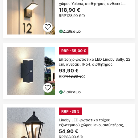
χώρου Yolena, αισθητήρας, ανθρακί,
αλουμίνιο
118,90 €
RRP
128,90 €
Διαθέσιμο
RRP -55,00 €
Επιτοίχιο φωτιστικό LED Lindby Sally, 22
cm, ανθρακί, IP54, αισθητήρας
93,90 €
RRP
148,90 €
Διαθέσιμο
RRP -38%
Lindby LED φωτιστικό τοίχου
εξωτερικού χώρου Iavo, αισθητήρας,
μαύρο, φανάρι
54,90 €
RRP
88,90 €