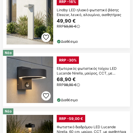
RRP -16%
Lindby LED ηλιακό φωτιστικό βάσης
Eleazar, λευκό, αλουμίνιο, αισθητήρας
49,90 €
RRP
59,90 €
Διαθέσιμο
Νέο
RRP -30%
Εξωτερικός φωτιστικός τοίχου LED
Lucande Nirella, μαύρος, CCT, με
αισθητήρα
68,90 €
RRP
98,90 €
Διαθέσιμο
Νέο
RRP -59,00 €
Φωτιστικό διαδρόμου LED Lucande
Nirella, 60 cm, μαύρο, CCT, με αισθητήρα