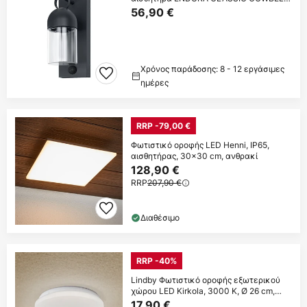
γκρι IP65
56,90 €
Χρόνος παράδοσης: 8 - 12 εργάσιμες
ημέρες
RRP -79,00 €
Φωτιστικό οροφής LED Henni, IP65,
αισθητήρας, 30x30 cm, ανθρακί
128,90 €
RRP
207,90 €
Διαθέσιμο
RRP -40%
Lindby Φωτιστικό οροφής εξωτερικού
χώρου LED Kirkola, 3000 K, Ø 26 cm,
λευκό
17,90 €