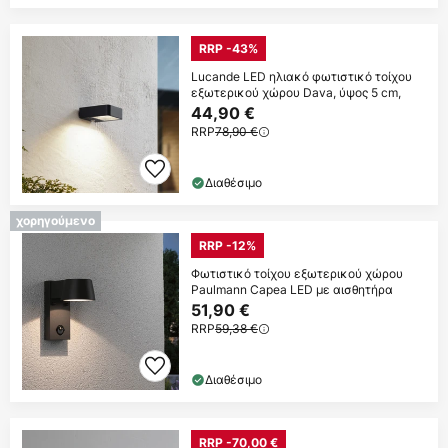
RRP -43%
Lucande LED ηλιακό φωτιστικό τοίχου
εξωτερικού χώρου Dava, ύψος 5 cm,
44,90 €
RRP
78,90 €
Διαθέσιμο
χορηγούμενο
RRP -12%
Φωτιστικό τοίχου εξωτερικού χώρου
Paulmann Capea LED με αισθητήρα
51,90 €
RRP
59,38 €
Διαθέσιμο
RRP -70,00 €