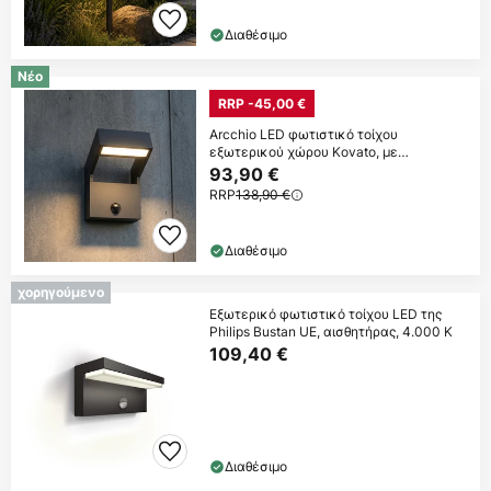
Διαθέσιμο
Νέο
RRP -45,00 €
Arcchio LED φωτιστικό τοίχου
εξωτερικού χώρου Kovato, με
αισθητήρα, σκούρο
93,90 €
RRP
138,90 €
Διαθέσιμο
χορηγούμενο
Εξωτερικό φωτιστικό τοίχου LED της
Philips Bustan UE, αισθητήρας, 4.000 K
109,40 €
Διαθέσιμο