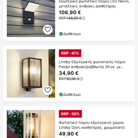
Εξωτερικό φωτιστικό τοίχου LED Nevio,
μεταλλικό, ανθρακί, αισθητήρας
108,90 €
RRP
148,90 €
Διαθέσιμο
RRP -41%
Lindby Εξωτερικός φωτιστικός τοίχου
Peldar ανθρακί/ραβδωτός 26 εκ. με
αισθητήρα
34,90 €
RRP
59,90 €
Διαθέσιμο
RRP -36%
Φωτιστικό τοίχου εξωτερικού χώρου
Lindby Djori, αισθητήρας, χρωματιστό
49,90 €