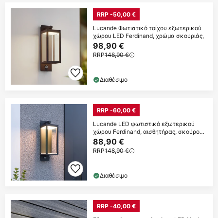
RRP -50,00 €
Lucande Φωτιστικό τοίχου εξωτερικού
χώρου LED Ferdinand, χρώμα σκουριάς,
98,90 €
RRP
148,90 €
Διαθέσιμο
RRP -60,00 €
Lucande LED φωτιστικό εξωτερικού
χώρου Ferdinand, αισθητήρας, σκούρο
γκρι
88,90 €
RRP
148,90 €
Διαθέσιμο
RRP -40,00 €