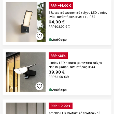
RRP -44,00 €
Εξωτερικό φωτιστικό τοίχου LED Lindby
Ilvita, αισθητήρας, ανθρακί, IP54
64,90 €
RRP
108,90 €
Διαθέσιμο
RRP -38%
Lindby LED ηλιακό φωτιστικό τοίχου
Naelin, μαύρο, αισθητήρας, IP44
39,90 €
RRP
64,90 €
Διαθέσιμο
RRP -10,00 €
Arcchio LED φωτιστικό εξωτερικού