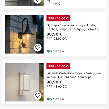
ημέρες
RRP -40,00 €
Εξωτερικό φωτιστικό τοίχου Lindby
Daphne, μαύρο, αισθητήρας, μέταλλο,
E27
88,90 €
RRP
128,90 €
Διαθέσιμο
RRP -50,00 €
Lucande Φωτιστικό τοίχου εξωτερικού
χώρου LED Ferdinand, λευκό, με
αισθητήρα,
98,90 €
RRP
148,90 €
Διαθέσιμο