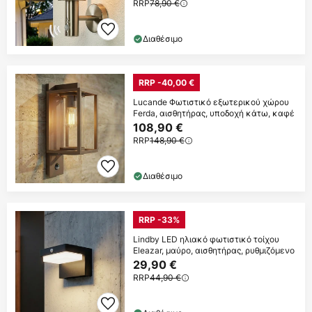
RRP
78,90 €
Διαθέσιμο
RRP -40,00 €
Lucande Φωτιστικό εξωτερικού χώρου
Ferda, αισθητήρας, υποδοχή κάτω, καφέ
108,90 €
RRP
148,90 €
Διαθέσιμο
RRP -33%
Lindby LED ηλιακό φωτιστικό τοίχου
Eleazar, μαύρο, αισθητήρας, ρυθμιζόμενο
29,90 €
RRP
44,90 €