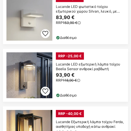
Lucande LED φωτιστικό τοίχου
εξωτερικού χώρου Silvan, λευκό, με
αισθητήρα,
83,90 €
RRP
153,90 €
Διαθέσιμο
RRP -25,00 €
Lucande LED εξωτερική λάμπα τοίχου
Beelia Sensor ανθρακί ραβδωτή
93,90 €
RRP
118,90 €
Διαθέσιμο
RRP -40,00 €
Lucande Εξωτερική λάμπα τοίχου Ferda,
αισθητήρας υποδοχή κάτω ανθρακί