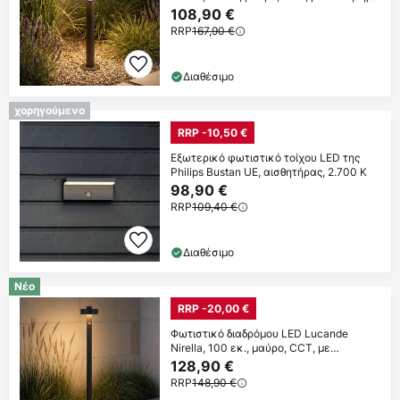
108,90 €
RRP
167,90 €
Διαθέσιμο
χορηγούμενο
RRP -10,50 €
Εξωτερικό φωτιστικό τοίχου LED της
Philips Bustan UE, αισθητήρας, 2.700 K
98,90 €
RRP
109,40 €
Διαθέσιμο
Νέο
RRP -20,00 €
Φωτιστικό διαδρόμου LED Lucande
Nirella, 100 εκ., μαύρο, CCT, με
αισθητήρα
128,90 €
RRP
148,90 €