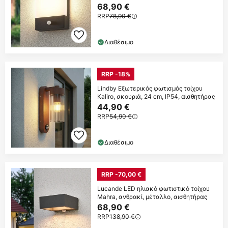
68,90 €
RRP
78,90 €
Διαθέσιμο
RRP -18%
Lindby Εξωτερικός φωτισμός τοίχου
Kaliro, σκουριά, 24 cm, IP54, αισθητήρας
44,90 €
RRP
54,90 €
Διαθέσιμο
RRP -70,00 €
Lucande LED ηλιακό φωτιστικό τοίχου
Mahra, ανθρακί, μέταλλο, αισθητήρας
68,90 €
RRP
138,90 €