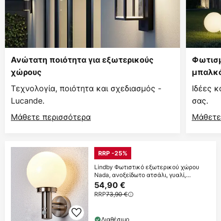
Ανώτατη ποιότητα για εξωτερικούς
Φωτισμ
χώρους
μπαλκό
Τεχνολογία, ποιότητα και σχεδιασμός -
Ιδέες κ
Lucande.
σας.
Μάθετε περισσότερα
Μάθετε
RRP -25%
Lindby Φωτιστικό εξωτερικού χώρου
Nada, ανοξείδωτο ατσάλι, γυαλί,
αισθητήρας,
54,90 €
RRP
73,90 €
Διαθέσιμο