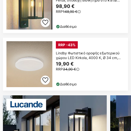
Ferda, υποδοχή αισθητήρα στο κάτω
μέρος,
98,90 €
RRP
148,90 €
Διαθέσιμο
RRP -43%
Lindby Φωτιστικό οροφής εξωτερικού
χώρου LED Kirkola, 4000 K, Ø 34 cm,
λευκό
19,90 €
RRP
34,90 €
Διαθέσιμο