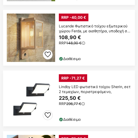
RRP -40,00 €
Lucande Φωτιστικό τοίχου εξωτερικού
χώρου Ferda, με αισθητήρα, υποδοχή στο
κάτω
108,90 €
RRP
148,90 €
Διαθέσιμο
RRP -71,27 €
Lindby LED φωτιστικό τοίχου Sherin, σετ
2 τεμαχίων, περιστρεφόμενο,
225,50 €
RRP
296,77 €
Διαθέσιμο