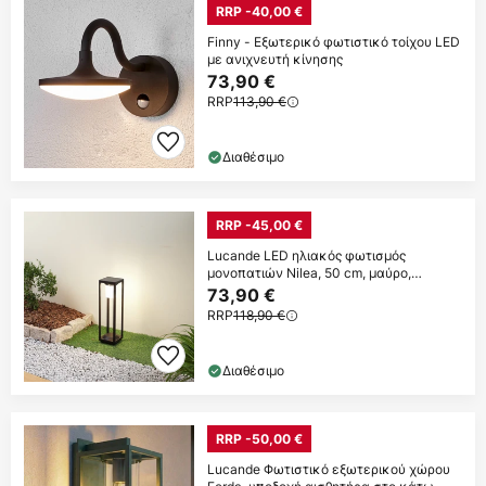
RRP -40,00 €
Finny - Εξωτερικό φωτιστικό τοίχου LED
με ανιχνευτή κίνησης
73,90 €
RRP
113,90 €
Διαθέσιμο
RRP -45,00 €
Lucande LED ηλιακός φωτισμός
μονοπατιών Nilea, 50 cm, μαύρο,
αισθητήρας
73,90 €
RRP
118,90 €
Διαθέσιμο
RRP -50,00 €
Lucande Φωτιστικό εξωτερικού χώρου