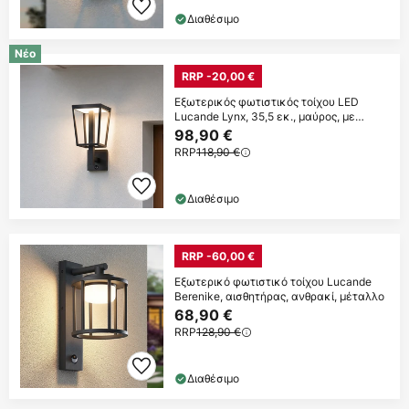
Διαθέσιμο
Νέο
RRP -20,00 €
Εξωτερικός φωτιστικός τοίχου LED
Lucande Lynx, 35,5 εκ., μαύρος, με
αισθητήρα
98,90 €
RRP
118,90 €
Διαθέσιμο
RRP -60,00 €
Εξωτερικό φωτιστικό τοίχου Lucande
Berenike, αισθητήρας, ανθρακί, μέταλλο
68,90 €
RRP
128,90 €
Διαθέσιμο