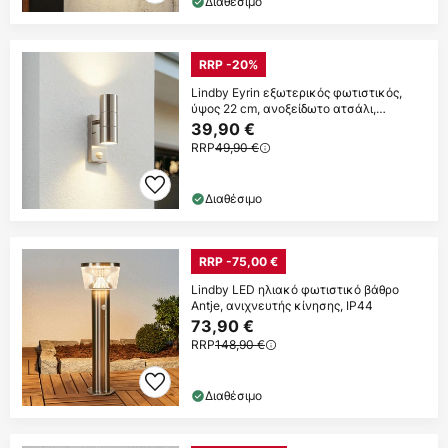
Διαθέσιμο
RRP -20%
Lindby Eyrin εξωτερικός φωτιστικός,
ύψος 22 cm, ανοξείδωτο ατσάλι,
αισθητήρας
39,90 €
RRP
49,90 €
Διαθέσιμο
RRP -75,00 €
Lindby LED ηλιακό φωτιστικό βάθρο
Antje, ανιχνευτής κίνησης, IP44
73,90 €
RRP
148,90 €
Διαθέσιμο