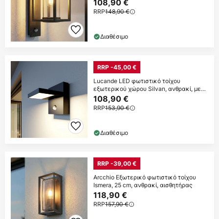
108,90 €
RRP
148,90 €
Διαθέσιμο
RRP -45,00 €
Lucande LED φωτιστικό τοίχου
εξωτερικού χώρου Silvan, ανθρακί, με
αισθητήρα,
108,90 €
RRP
153,90 €
Διαθέσιμο
RRP -39,00 €
Arcchio Εξωτερικό φωτιστικό τοίχου
Ismera, 25 cm, ανθρακί, αισθητήρας
118,90 €
RRP
157,90 €