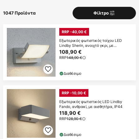
1047 Προϊόντα
Φίλτρο
RRP -40,00 €
Εξωτερικός φωτιστικός τοίχου LED
Lindby Sherin, ανοιχτό γκρι, με
δυνατότητα
108,90 €
RRP
148,90 €
Διαθέσιμο
RRP -10,00 €
Εξωτερικός φωτιστικός LED Lindby
Fando, ανθρακί, με αισθητήρα, IP44
118,90 €
RRP
128,90 €
Διαθέσιμο