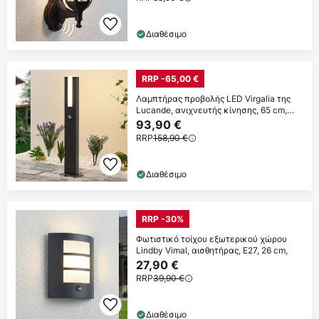
Διαθέσιμο
RRP -65,00 €
Λαμπτήρας προβολής LED Virgalia της
Lucande, ανιχνευτής κίνησης, 65 cm,
IP54
93,90 €
RRP
158,90 €
Διαθέσιμο
RRP -30%
Φωτιστικό τοίχου εξωτερικού χώρου
Lindby Vimal, αισθητήρας, E27, 26 cm,
27,90 €
RRP
39,90 €
Διαθέσιμο