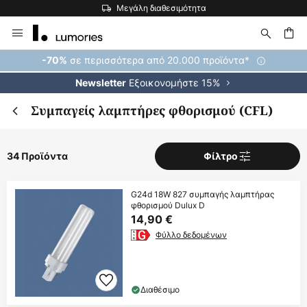
Μεγάλη διαθεσιμότητα
Μετάβαση
στο
περιεχόμενο
ήτηση
σε περισσότερα από 20.000 προϊόντα*
-70%
Εξοικονομήστε 15%
Newsletter
Συμπαγείς λαμπτήρες φθορισμού (CFL)
34 Προϊόντα
Φίλτρο
G24d 18W 827 συμπαγής λαμπτήρας
φθορισμού Dulux D
14,90 €
Φύλλο δεδομένων
Διαθέσιμο