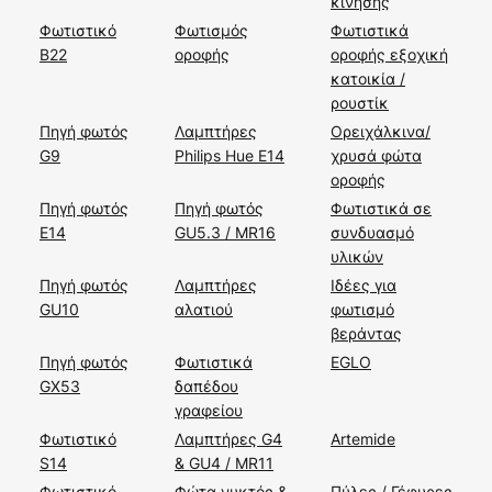
κίνησης
Φωτιστικό
Φωτισμός
Φωτιστικά
B22
οροφής
οροφής εξοχική
κατοικία /
ρουστίκ
Πηγή φωτός
Λαμπτήρες
Ορειχάλκινα/
G9
Philips Hue E14
χρυσά φώτα
οροφής
Πηγή φωτός
Πηγή φωτός
Φωτιστικά σε
E14
GU5.3 / MR16
συνδυασμό
υλικών
Πηγή φωτός
Λαμπτήρες
Ιδέες για
GU10
αλατιού
φωτισμό
βεράντας
Πηγή φωτός
Φωτιστικά
EGLO
GX53
δαπέδου
γραφείου
Φωτιστικό
Λαμπτήρες G4
Artemide
S14
& GU4 / MR11
Φωτιστικό
Φώτα νυκτός &
Πύλες / Γέφυρες