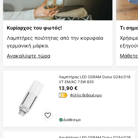
Κυρίαρχος του φωτός!
Τι σημ
Λαμπτήρες ποιότητας από την κορυφαία
Χρήσιμ
γερμανική μάρκα.
εξηγούν
Ανακαλύψτε τώρα
Μάθετε
Λαμπτήρας LED OSRAM Dulux G24d D18
VT EM/AC 7.5W 830
13,90 €
Φύλλο δεδομένων
Διαθέσιμο
Λαμπτήρας LED OSRAM Dulux G24d D26