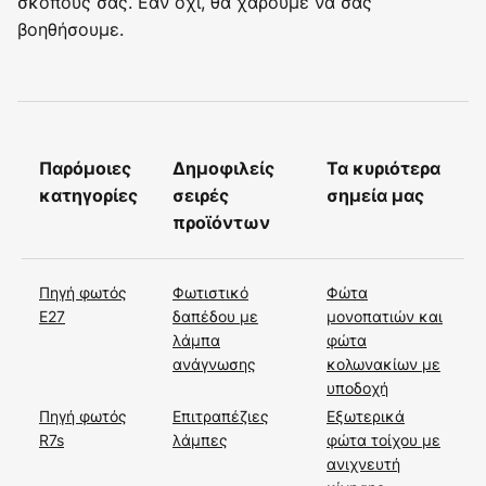
σκοπούς σας. Εάν όχι, θα χαρούμε να σας
βοηθήσουμε.
Παρόμοιες
Δημοφιλείς
Τα κυριότερα
κατηγορίες
σειρές
σημεία μας
προϊόντων
Πηγή φωτός
Φωτιστικό
Φώτα
E27
δαπέδου με
μονοπατιών και
λάμπα
φώτα
ανάγνωσης
κολωνακίων με
υποδοχή
Πηγή φωτός
Επιτραπέζιες
Εξωτερικά
R7s
λάμπες
φώτα τοίχου με
ανιχνευτή