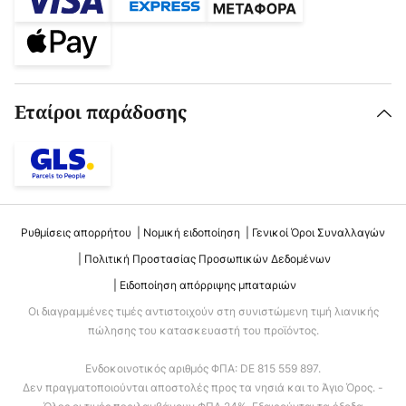
Εταίροι παράδοσης
Ρυθμίσεις απορρήτου
Νομική ειδοποίηση
Γενικοί Όροι Συναλλαγών
Πολιτική Προστασίας Προσωπικών Δεδομένων
Ειδοποίηση απόρριψης μπαταριών
Οι διαγραμμένες τιμές αντιστοιχούν στη συνιστώμενη τιμή λιανικής
πώλησης του κατασκευαστή του προϊόντος.
Ενδοκοινοτικός αριθμός ΦΠΑ: DE 815 559 897.
Δεν πραγματοποιούνται αποστολές προς τα νησιά και το Άγιο Όρος. -