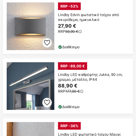
RRP -53%
Lindby Edvin φωτιστικό τοίχου από
σκυρόδεμα, ημικυκλικό
27,90 €
RRP
59,90 €
Διαθέσιμο
RRP -89,00 €
Lindby LED καθρέφτης Jukka, 90 cm,
χρώμιο, μέταλλο, IP44
88,90 €
RRP
177,90 €
Διαθέσιμο
RRP -36%
Lindby LED φωτιστικό τοίχου Mayar,