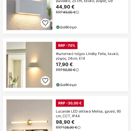
γωνιακό, 25 cm, λευκό, γύψος, G9
44,90 €
RRP
49,90 €
Διαθέσιμο
RRP -70%
Φωτιστικό τοίχου Lindby Felia, λευκό,
γύψος, 24cm, E14
17,90 €
RRP
59,90 €
Διαθέσιμο
RRP -30,00 €
Lucande LED απλίκα Melisa, χρυσό, 90
cm, CCT, IP44
98,90 €
RRP
128,90 €