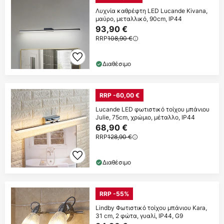
Λυχνία καθρέφτη LED Lucande Kivana,
μαύρο, μεταλλικό, 90cm, IP44
93,90 €
RRP
108,90 €
Διαθέσιμο
RRP -60,00 €
Lucande LED φωτιστικό τοίχου μπάνιου
Julie, 75cm, χρώμιο, μέταλλο, IP44
68,90 €
RRP
128,90 €
Διαθέσιμο
RRP -55%
Lindby Φωτιστικό τοίχου μπάνιου Kara,
31 cm, 2 φώτα, γυαλί, IP44, G9