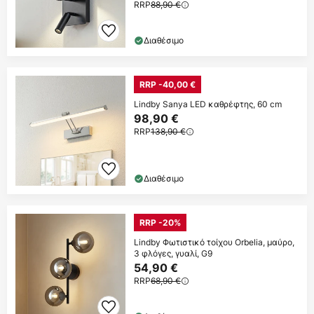
RRP
88,90 €
Διαθέσιμο
RRP -40,00 €
Lindby Sanya LED καθρέφτης, 60 cm
98,90 €
RRP
138,90 €
Διαθέσιμο
RRP -20%
Lindby Φωτιστικό τοίχου Orbelia, μαύρο,
3 φλόγες, γυαλί, G9
54,90 €
RRP
68,90 €