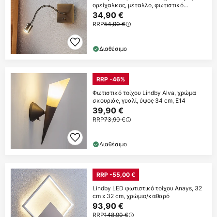
ορείχαλκος, μέταλλο, φωτιστικό
ανάγνωσης,
34,90 €
RRP
54,90 €
Διαθέσιμο
RRP -46%
Φωτιστικό τοίχου Lindby Alva, χρώμα
σκουριάς, γυαλί, ύψος 34 cm, E14
39,90 €
RRP
73,90 €
Διαθέσιμο
RRP -55,00 €
Lindby LED φωτιστικό τοίχου Anays, 32
cm x 32 cm, χρώμιο/καθαρό
93,90 €
RRP
148,90 €