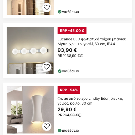
Διαθέσιμο
RRP -45,00 €
Lucande LED φωτιστικό τοίχου μπάνιου
Myrra, χρώμιο, γυαλί, 60 cm, IP44
93,90 €
RRP
138,90 €
Διαθέσιμο
RRP -54%
Φωτιστικό τοίχου Lindby Edon, λευκό,
γύψος, κοίλο, 30 cm
29,90 €
RRP
64,90 €
Διαθέσιμο