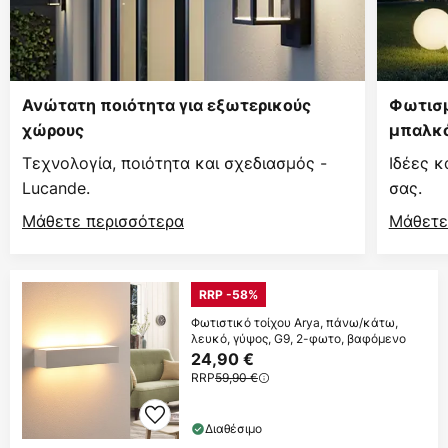
Ανώτατη ποιότητα για εξωτερικούς
Φωτισμ
χώρους
μπαλκό
Τεχνολογία, ποιότητα και σχεδιασμός -
Ιδέες κ
Lucande.
σας.
Μάθετε περισσότερα
Μάθετε
RRP -58%
Φωτιστικό τοίχου Arya, πάνω/κάτω,
λευκό, γύψος, G9, 2-φωτο, βαφόμενο
24,90 €
RRP
59,90 €
Διαθέσιμο