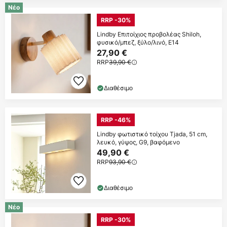
Νέο
RRP -30%
Lindby Επιτοίχιος προβολέας Shiloh,
φυσικό/μπεζ, ξύλο/λινό, E14
27,90 €
RRP
39,90 €
Διαθέσιμο
RRP -46%
Lindby φωτιστικό τοίχου Tjada, 51 cm,
λευκό, γύψος, G9, βαφόμενο
49,90 €
RRP
93,90 €
Διαθέσιμο
Νέο
RRP -30%