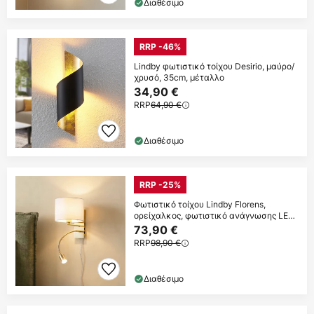
Διαθέσιμο
RRP -46%
Lindby φωτιστικό τοίχου Desirio, μαύρο/
χρυσό, 35cm, μέταλλο
34,90 €
RRP
64,90 €
Διαθέσιμο
RRP -25%
Φωτιστικό τοίχου Lindby Florens,
ορείχαλκος, φωτιστικό ανάγνωσης LED,
23,5 cm
73,90 €
RRP
98,90 €
Διαθέσιμο