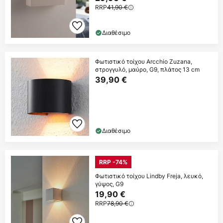
RRP
41,90 €
Διαθέσιμο
Φωτιστικό τοίχου Arcchio Zuzana,
στρογγυλό, μαύρο, G9, πλάτος 13 cm
39,90 €
Διαθέσιμο
RRP -74%
Φωτιστικό τοίχου Lindby Freja, λευκό,
γύψος, G9
19,90 €
RRP
78,90 €