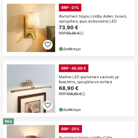
RRP -21%
Φωτιστικό τοίχου Lindby Aiden, λευκό,
ορείχαλκο, φως ανάγνωσης LED
73,90 €
RRP
93,90 €
Διαθέσιμο
RRP -40,00 €
Mailine LED φωτιστικό εικόνας με
διακόπτη, ορειχάλκινο αντίκα
68,90 €
RRP
108,90 €
Διαθέσιμο
Νέο
RRP -25%
Φωτιστικό τοίχου Lindby Colja,