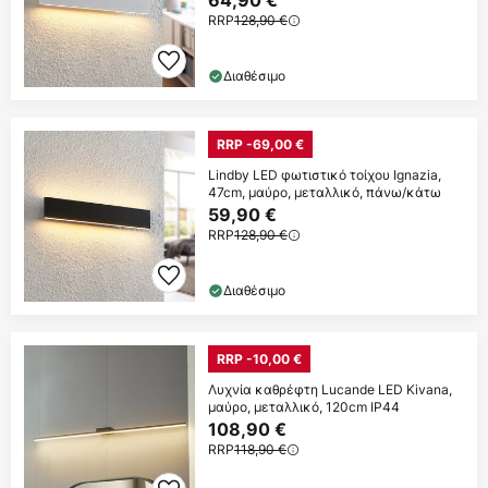
RRP
128,90 €
Διαθέσιμο
RRP -69,00 €
Lindby LED φωτιστικό τοίχου Ignazia,
47cm, μαύρο, μεταλλικό, πάνω/κάτω
59,90 €
RRP
128,90 €
Διαθέσιμο
RRP -10,00 €
Λυχνία καθρέφτη Lucande LED Kivana,
μαύρο, μεταλλικό, 120cm IP44
108,90 €
RRP
118,90 €