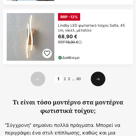
RRP -12%
Lindby LED φωτιστικό τοίχου Safia, 45
cm, νίκελ, μέταλλο
68,90 €
RRP
78,90 €
Διαθέσιμο
Σελίδα
1
2
3
...
60
Προηγούμενο
Επόμενο
Τι είναι τόσο μοντέρνο στα μοντέρνα
φωτιστικά τοίχου;
"Σύγχρονη" σημαίνει πολλά πράγματα. Μπορεί να
περιγράψει ένα στυλ επίπλωσης, καθώς και μια