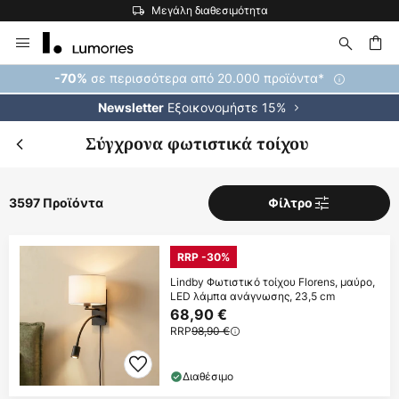
Η μεγαλύτερη επιλογή εμπορικών σημάτων στην Ευρώπη
Μετάβαση
στο
περιεχόμενο
ήτηση
σε περισσότερα από 20.000 προϊόντα*
-70%
Εξοικονομήστε 15%
Newsletter
Σύγχρονα φωτιστικά τοίχου
3597 Προϊόντα
Φίλτρο
RRP -30%
Lindby Φωτιστικό τοίχου Florens, μαύρο,
LED λάμπα ανάγνωσης, 23,5 cm
68,90 €
RRP
98,90 €
Διαθέσιμο