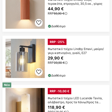
τερακότα, στρογγυλό, 30,5 εκ., γύψος
44,90 €
RRP
59,90 €
Διαθέσιμο
RRP -25%
Φωτιστικό τοίχου Lindby Emavi, μαύρο/
γκρι καπνογόνο, γυαλί, E27
29,90 €
RRP
39,90 €
Διαθέσιμο
Νέο
RRP -10,00 €
Φωτιστικό τοίχου LED Lucande Tavira,
αλάβαστρο, προς τα πάνω/προς τα
κάτω
118,90 €
RRP
128,90 €