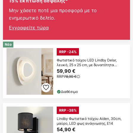
15% έκπτωση ασφαλής*
Μην χάσετε ποτέ μια προσφορά με το
ενημερωτικό δελτίο.
Εγγραφείτε τώρα
Νέο
RRP -24%
Φωτιστικό τοίχου LED Lindby Delar,
λευκό, 25 x 25 cm, με δυνατότητα
ρύθμισης
59,90 €
RRP
78,90 €
Διαθέσιμο
RRP -38%
Lindby Φωτιστικό τοίχου Aiden, 30cm,
μαύρο, LED φως ανάγνωσης, E14
54,90 €