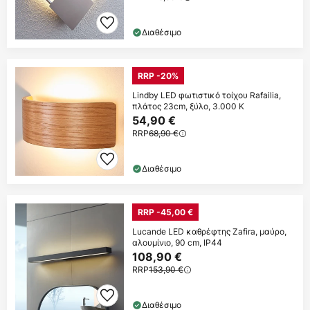
Διαθέσιμο
RRP -20%
Lindby LED φωτιστικό τοίχου Rafailia,
πλάτος 23cm, ξύλο, 3.000 K
54,90 €
RRP
68,90 €
Διαθέσιμο
RRP -45,00 €
Lucande LED καθρέφτης Zafira, μαύρο,
αλουμίνιο, 90 cm, IP44
108,90 €
RRP
153,90 €
Διαθέσιμο