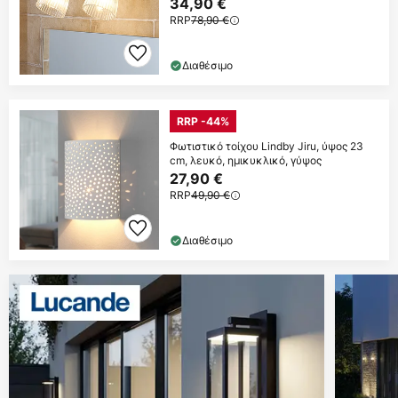
34,90 €
RRP
78,90 €
Διαθέσιμο
RRP -44%
Φωτιστικό τοίχου Lindby Jiru, ύψος 23
cm, λευκό, ημικυκλικό, γύψος
27,90 €
RRP
49,90 €
Διαθέσιμο