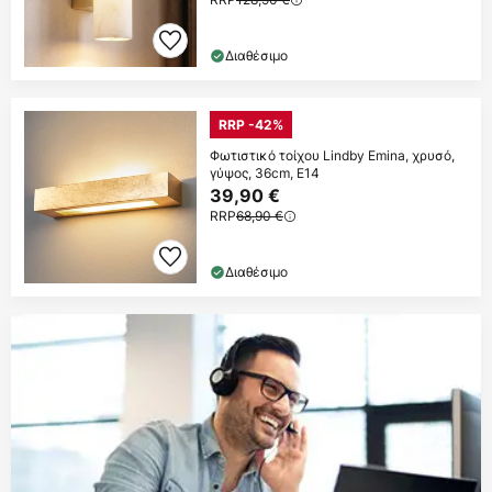
Διαθέσιμο
RRP -42%
Φωτιστικό τοίχου Lindby Emina, χρυσό,
γύψος, 36cm, E14
39,90 €
RRP
68,90 €
Διαθέσιμο