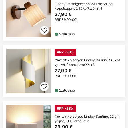
Lindby Επιτοίχιος προβολέας Shiloh,
καρυδιά/μπεζ, ξύλο/λινό, E14
27,90 €
RRP
39,90 €
Διαθέσιμο
RRP -30%
Φωτιστικό τοίχου Lindby Desirio, λευκό/
χρυσό, 24cm, μεταλλικό
27,90 €
RRP
39,90 €
Διαθέσιμο
RRP -28%
Φωτιστικό τοίχου Lindby Santino, 22 cm,
γύψος, G9, βαφόμενο
29,90 €