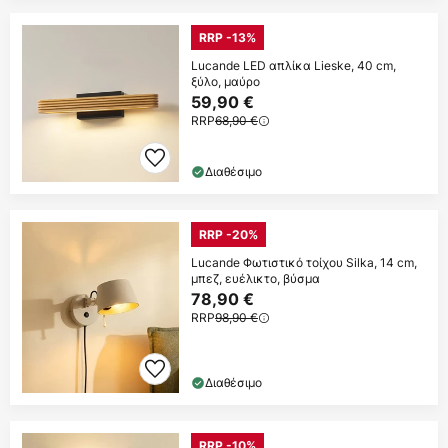
RRP -13%
Lucande LED απλίκα Lieske, 40 cm,
ξύλο, μαύρο
59,90 €
RRP
68,90 €
Διαθέσιμο
RRP -20%
Lucande Φωτιστικό τοίχου Silka, 14 cm,
μπεζ, ευέλικτο, βύσμα
78,90 €
RRP
98,90 €
Διαθέσιμο
RRP -10%