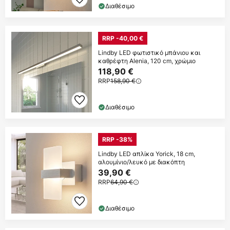
Διαθέσιμο
RRP -40,00 €
Lindby LED φωτιστικό μπάνιου και
καθρέφτη Alenia, 120 cm, χρώμιο
118,90 €
RRP
158,90 €
Διαθέσιμο
RRP -38%
Lindby LED απλίκα Yorick, 18 cm,
αλουμίνιο/λευκό με διακόπτη
39,90 €
RRP
64,90 €
Διαθέσιμο