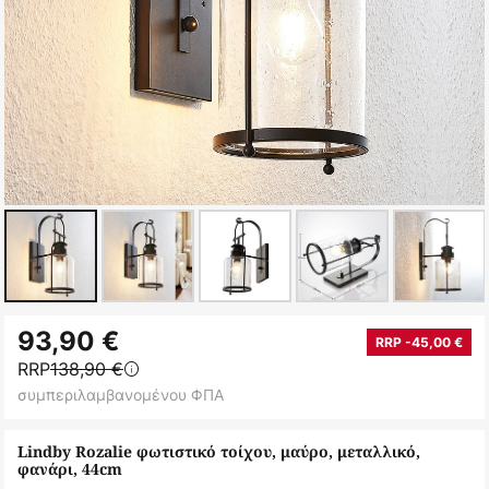
Μετάβαση
93,90 €
στην
RRP -45,00 €
RRP
138,90 €
αρχή
συμπεριλαμβανομένου ΦΠΑ
της
συλλογής
Lindby Rozalie φωτιστικό τοίχου, μαύρο, μεταλλικό,
εικόνων
φανάρι, 44cm