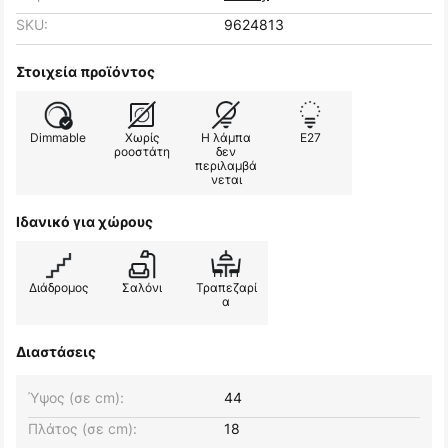
SKU:
9624813
Στοιχεία προϊόντος
Dimmable
Χωρίς
Η λάμπα
E27
ροοστάτη
δεν
περιλαμβά
νεται
Ιδανικό για χώρους
Διάδρομος
Σαλόνι
Τραπεζαρί
α
Διαστάσεις
Ύψος (σε cm):
44
Πλάτος (σε cm):
18