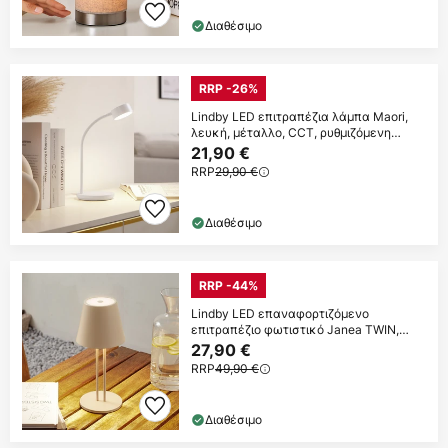
Διαθέσιμο
RRP -26%
Lindby LED επιτραπέζια λάμπα Maori,
λευκή, μέταλλο, CCT, ρυθμιζόμενη
ένταση
21,90 €
RRP
29,90 €
Διαθέσιμο
RRP -44%
Lindby LED επαναφορτιζόμενο
επιτραπέζιο φωτιστικό Janea TWIN,
μπεζ, μέταλλο
27,90 €
RRP
49,90 €
Διαθέσιμο