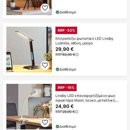
Διαθέσιμο
RRP -53%
Επιτραπέζιο φωτιστικό LED Lindby
Ludmilla, οθόνη, μαύρο
29,90 €
RRP
63,90 €
Διαθέσιμο
RRP -16%
Lindby LED επαναφορτιζόμενο φως
σφιγκτήρα Maori, λευκό, μεταλλικό,
CCT,
24,90 €
RRP
29,90 €
Διαθέσιμο