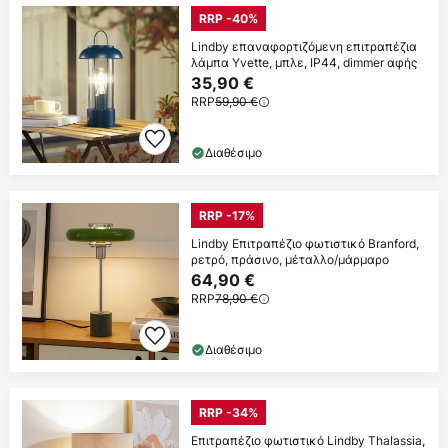
RRP -40%
Lindby επαναφορτιζόμενη επιτραπέζια
λάμπα Yvette, μπλε, IP44, dimmer αφής
35,90 €
RRP
59,90 €
Διαθέσιμο
RRP -17%
Lindby Επιτραπέζιο φωτιστικό Branford,
ρετρό, πράσινο, μέταλλο/μάρμαρο
64,90 €
RRP
78,90 €
Διαθέσιμο
RRP -34%
Επιτραπέζιο φωτιστικό Lindby Thalassia,