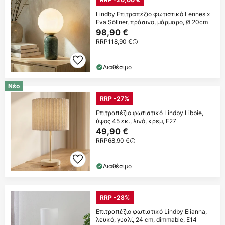
Lindby Επιτραπέζιο φωτιστικό Lennes x
Eva Söllner, πράσινο, μάρμαρο, Ø 20cm
98,90 €
RRP
118,90 €
Διαθέσιμο
Νέο
RRP -27%
Επιτραπέζιο φωτιστικό Lindby Libbie,
ύψος 45 εκ., λινό, κρεμ, E27
49,90 €
RRP
68,90 €
Διαθέσιμο
RRP -28%
Επιτραπέζιο φωτιστικό Lindby Elianna,
λευκό, γυαλί, 24 cm, dimmable, E14