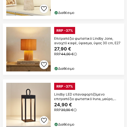
Διαθέσιμο
RRP -37%
Επιτραπέζιο φωτιστικό Lindby Jone,
ανοιχτό καφέ, ύφασμα, ύψος 30 cm, E27
27,90 €
RRP
44,90 €
Διαθέσιμο
RRP -37%
Lindby LED επαναφορτιζόμενο
επιτραπέζιο φωτιστικό Iruna, μαύρο,
μεταλλικό,
24,90 €
RRP
39,90 €
Διαθέσιμο