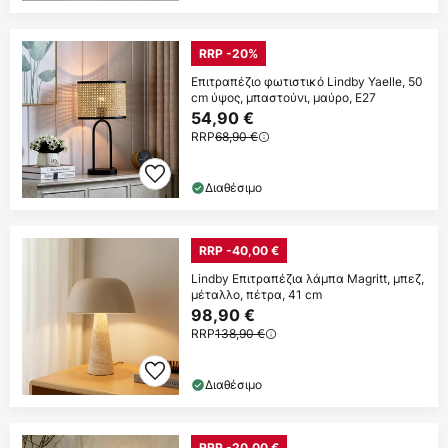
RRP -20%
Επιτραπέζιο φωτιστικό Lindby Yaelle, 50
cm ύψος, μπαστούνι, μαύρο, E27
54,90 €
RRP
68,90 €
Διαθέσιμο
RRP -40,00 €
Lindby Επιτραπέζια λάμπα Magritt, μπεζ,
μέταλλο, πέτρα, 41 cm
98,90 €
RRP
138,90 €
Διαθέσιμο
RRP -20,00 €