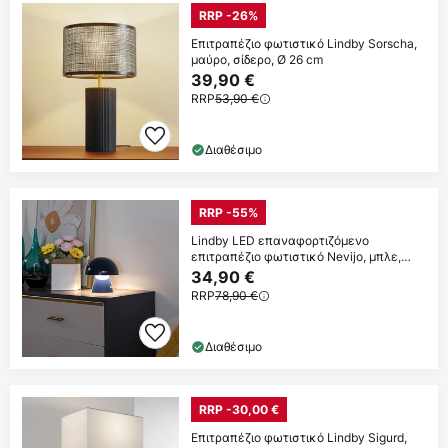
RRP -26%
Επιτραπέζιο φωτιστικό Lindby Sorscha,
μαύρο, σίδερο, Ø 26 cm
39,90 €
RRP
53,90 €
Διαθέσιμο
RRP -55%
Lindby LED επαναφορτιζόμενο
επιτραπέζιο φωτιστικό Nevijo, μπλε,
Ø18cm,
34,90 €
RRP
78,90 €
Διαθέσιμο
RRP -30,00 €
Επιτραπέζιο φωτιστικό Lindby Sigurd,