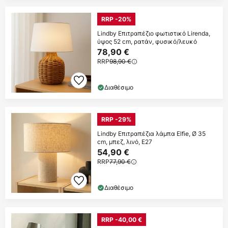
RRP -20%
Lindby Επιτραπέζιο φωτιστικό Lirenda,
ύψος 52 cm, ρατάν, φυσικό/λευκό
78,90 €
RRP
98,90 €
Διαθέσιμο
RRP -29%
Lindby Επιτραπέζια λάμπα Elfie, Ø 35
cm, μπεζ, λινό, E27
54,90 €
RRP
77,90 €
Διαθέσιμο
RRP -40,00 €