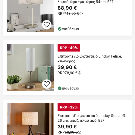
λευκό, ύφασμα, ύψος 54cm, E27
88,90 €
RRP
118,90 €
Διαθέσιμο
RRP -49%
Επιτραπέζιο φωτιστικό Lindby Felice,
κύλινδρος
39,90 €
RRP
78,90 €
Διαθέσιμο
RRP -32%
Επιτραπέζιο φωτιστικό Lindby Soula, Ø
26 cm, μπεζ, πλαστικό, E27
39,90 €
RRP
58,90 €