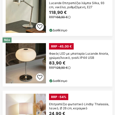
Lucande Επιτραπέζια λάμπα Silka, 93
cm, νικέλιο, ρυθμιζόμενη, E27
118,90 €
RRP
158,90 €
Διαθέσιμο
Νέο
RRP -45,00 €
Φακός LED με μπαταρία Lucande Anoria,
χρώμιο/λευκό, γυαλί IP44 USB
83,90 €
RRP
128,90 €
Διαθέσιμο
RRP -54%
Επιτραπέζιο φωτιστικό Lindby Thalassia,
λευκό, Ø 26 cm, κεραμικό
24,90 €