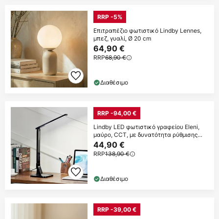
RRP -5%
Επιτραπέζιο φωτιστικό Lindby Lennes,
μπεζ, γυαλί, Ø 20 cm
64,90 €
RRP
68,90 €
Διαθέσιμο
RRP -94,00 €
Lindby LED φωτιστικό γραφείου Eleni,
μαύρο, CCT, με δυνατότητα ρύθμισης
φωτισμού
44,90 €
RRP
138,90 €
Διαθέσιμο
RRP -39,00 €