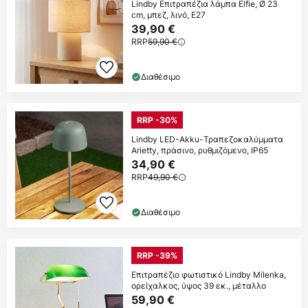
Lindby Επιτραπέζια λάμπα Elfie, Ø 23
cm, μπεζ, λινό, E27
39,90 €
RRP
59,90 €
Διαθέσιμο
RRP -30%
Lindby LED-Akku-Τραπεζοκαλύμματα
Arietty, πράσινο, ρυθμιζόμενο, IP65
34,90 €
RRP
49,90 €
Διαθέσιμο
RRP -39%
Επιτραπέζιο φωτιστικό Lindby Milenka,
ορείχαλκος, ύψος 39 εκ., μέταλλο
59,90 €