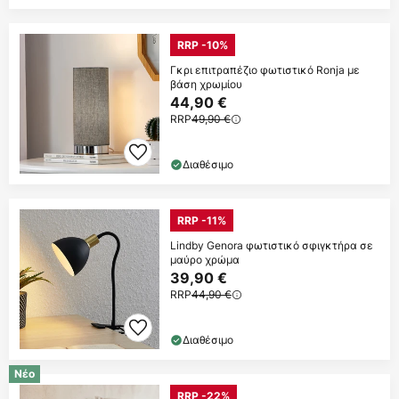
RRP -10%
Γκρι επιτραπέζιο φωτιστικό Ronja με
βάση χρωμίου
44,90 €
RRP
49,90 €
Διαθέσιμο
RRP -11%
Lindby Genora φωτιστικό σφιγκτήρα σε
μαύρο χρώμα
39,90 €
RRP
44,90 €
Διαθέσιμο
Νέο
RRP -22%