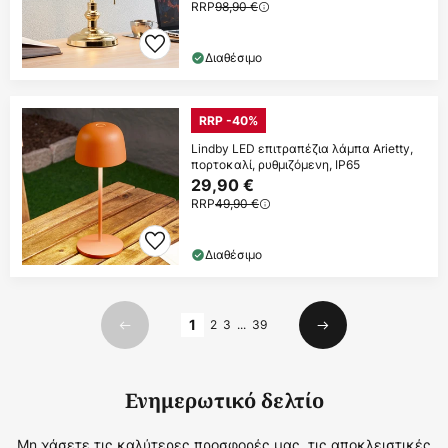
RRP
98,90 €
Διαθέσιμο
RRP -40%
Lindby LED επιτραπέζια λάμπα Arietty,
πορτοκαλί, ρυθμιζόμενη, IP65
29,90 €
RRP
49,90 €
Διαθέσιμο
Σελίδα
1
2
3
...
39
Προηγούμενο
Επόμενο
Ενημερωτικό δελτίο
Μη χάσετε τις καλύτερες προσφορές μας, τις αποκλειστικές