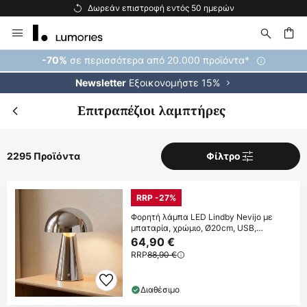
Μεγάλη διαθεσιμότητα
Μετάβαση
στο
περιεχόμενο
ήτηση
σε περισσότερα από 20.000 προϊόντα*
-70%
Εξοικονομήστε 15%
Newsletter
Επιτραπέζιοι λαμπτήρες
2295 Προϊόντα
Φίλτρο
RRP -27%
Φορητή λάμπα LED Lindby Nevijo με
μπαταρία, χρώμιο, Ø20cm, USB,
ρυθμιστής
64,90 €
RRP
88,90 €
Διαθέσιμο