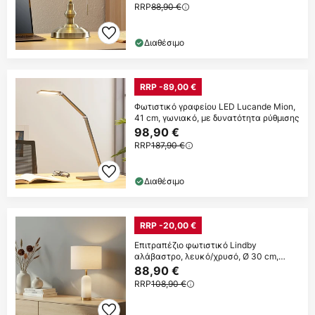
RRP
88,90 €
Διαθέσιμο
RRP -89,00 €
Φωτιστικό γραφείου LED Lucande Mion,
41 cm, γωνιακό, με δυνατότητα ρύθμισης
98,90 €
RRP
187,90 €
Διαθέσιμο
RRP -20,00 €
Επιτραπέζιο φωτιστικό Lindby
αλάβαστρο, λευκό/χρυσό, Ø 30 cm,
μάρμαρο, E27
88,90 €
RRP
108,90 €