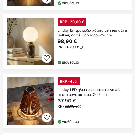
Διαθέσιμο
RRP -20,00 €
Lindby Επιτραπέζια λάμπα Lennes x Eva
Söllner, καφέ, μάρμαρο, Ø20cm
98,90 €
RRP
118,90 €
Διαθέσιμο
RRP -45%
Lindby LED ηλιακό φωτιστικό Amaria,
μπαστούνι, σκούρο, Ø 27 cm
37,90 €
RRP
68,90 €
Διαθέσιμο