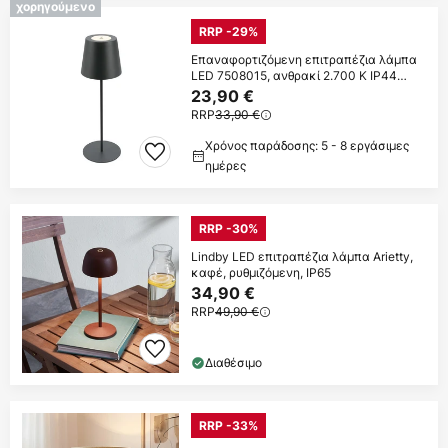
χορηγούμενο
RRP -29%
Επαναφορτιζόμενη επιτραπέζια λάμπα
LED 7508015, ανθρακί 2.700 K IP44
Touchdim
23,90 €
RRP
33,90 €
Χρόνος παράδοσης: 5 - 8 εργάσιμες
ημέρες
RRP -30%
Lindby LED επιτραπέζια λάμπα Arietty,
καφέ, ρυθμιζόμενη, IP65
34,90 €
RRP
49,90 €
Διαθέσιμο
RRP -33%