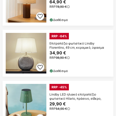
64,90 €
RRP
78,90 €
Διαθέσιμο
RRP -64%
Επιτραπέζιο φωτιστικό Lindby
Florentino, 49 cm, κεραμικό, ύφασμα
34,90 €
RRP
98,90 €
Διαθέσιμο
RRP -45%
Lindby LED ηλιακό επιτραπέζιο
φωτιστικό Hilario, πράσινο, σίδερο,
29,90 €
RRP
54,90 €