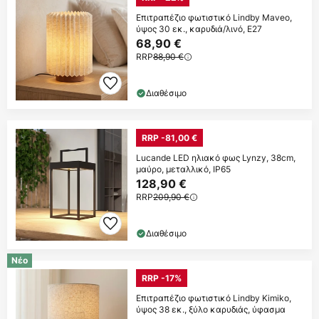
Επιτραπέζιο φωτιστικό Lindby Maveo,
ύψος 30 εκ., καρυδιά/λινό, E27
68,90 €
RRP
88,90 €
Διαθέσιμο
RRP -81,00 €
Lucande LED ηλιακό φως Lynzy, 38cm,
μαύρο, μεταλλικό, IP65
128,90 €
RRP
209,90 €
Διαθέσιμο
Νέο
RRP -17%
Επιτραπέζιο φωτιστικό Lindby Kimiko,
ύψος 38 εκ., ξύλο καρυδιάς, ύφασμα