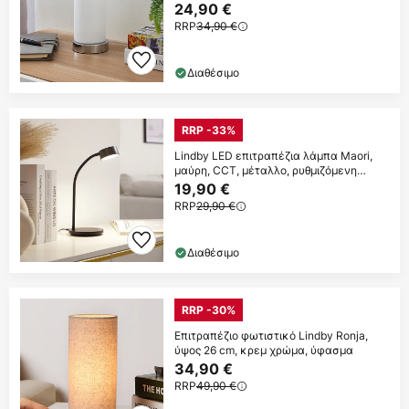
24,90 €
RRP
34,90 €
Διαθέσιμο
RRP -33%
Lindby LED επιτραπέζια λάμπα Maori,
μαύρη, CCT, μέταλλο, ρυθμιζόμενη
ένταση
19,90 €
RRP
29,90 €
Διαθέσιμο
RRP -30%
Επιτραπέζιο φωτιστικό Lindby Ronja,
ύψος 26 cm, κρεμ χρώμα, ύφασμα
34,90 €
RRP
49,90 €