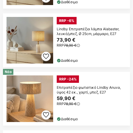
Διαθέσιμο
RRP -6%
Lindby Επιτραπέζια λάμπα Alabaster,
λευκό/μπεζ, Ø 25cm, μάρμαρο, E27
73,90 €
RRP
78,90 €
Διαθέσιμο
Νέο
RRP -24%
Επιτραπέζιο φωτιστικό Lindby Anuva,
ύψος 42 εκ., χαρτί, μπεζ, E27
59,90 €
RRP
78,90 €
Διαθέσιμο