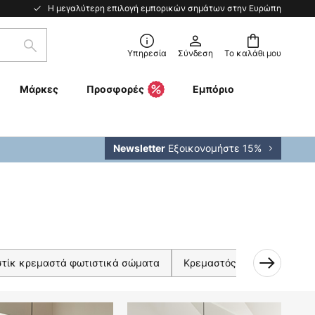
Η μεγαλύτερη επιλογή εμπορικών σημάτων στην Ευρώπη
Αναζήτηση
Υπηρεσία
Σύνδεση
Το καλάθι μου
Μάρκες
Προσφορές
Εμπόριο
Εξοικονομήστε 15%
Newsletter
στίκ κρεμαστά φωτιστικά σώματα
Κρεμαστός φωτισμός Classic