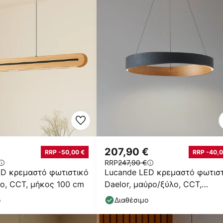
207,90 €
RRP -50,00 €
RRP -40,0
RRP
247,90 €
ED κρεμαστό φωτιστικό
Lucande LED κρεμαστό φωτισ
λο, CCT, μήκος 100 cm
Daelor, μαύρο/ξύλο, CCT,
ρυθμιζόμενο
ο
Διαθέσιμο