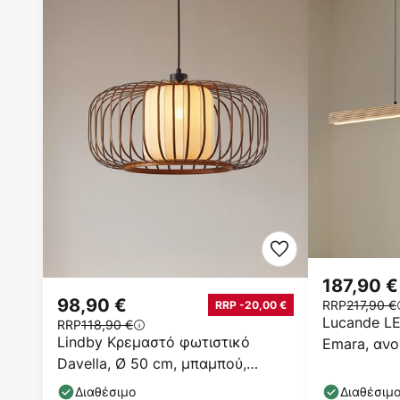
187,90 €
98,90 €
RRP
217,90 €
RRP -20,00 €
Lucande L
RRP
118,90 €
Lindby Κρεμαστό φωτιστικό
Emara, ανο
Davella, Ø 50 cm, μπαμπού,
CCT
ύφασμα
Διαθέσιμο
Διαθέσιμ