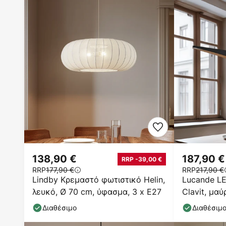
138,90 €
187,90 €
RRP -39,00 €
RRP
177,90 €
RRP
217,90 €
Lindby Κρεμαστό φωτιστικό Helin,
Lucande L
λευκό, Ø 70 cm, ύφασμα, 3 x E27
Clavit, μαύ
ρυθμιζόμε
Διαθέσιμο
Διαθέσιμ