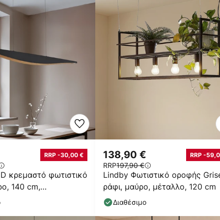
138,90 €
RRP -30,00 €
RRP -59,0
RRP
197,90 €
ED κρεμαστό φωτιστικό
Lindby Φωτιστικό οροφής Grise
ρο, 140 cm,
ράφι, μαύρο, μέταλλο, 120 cm
νο
ο
Διαθέσιμο