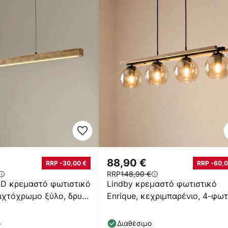
88,90 €
RRP -30,00 €
RRP -60,0
RRP
148,90 €
ED κρεμαστό φωτιστικό
Lindby κρεμαστό φωτιστικό
ιχτόχρωμο ξύλο, δρυς,
Enrique, κεχριμπαρένιο, 4-φωτ
γυαλί, ξύλο, E27
ο
Διαθέσιμο