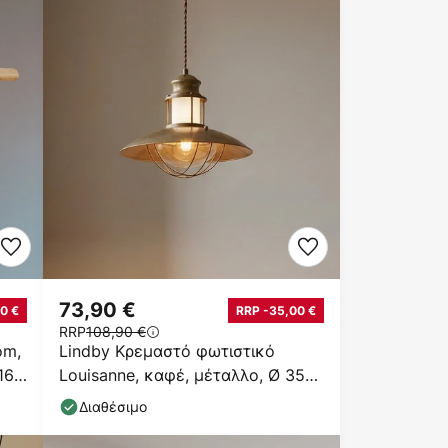
73,90 €
0 €
RRP -35,00 €
RRP
108,90 €
om,
Lindby Κρεμαστό φωτιστικό
16
Louisanne, καφέ, μέταλλο, Ø 35
cm
Διαθέσιμο