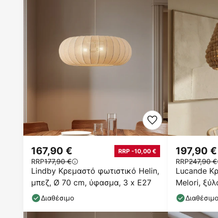
167,90 €
197,90 €
RRP -10,00 €
RRP
177,90 €
RRP
247,90 €
Lindby Κρεμαστό φωτιστικό Helin,
Lucande Κ
μπεζ, Ø 70 cm, ύφασμα, 3 x E27
Melori, ξύ
cm, E27
Διαθέσιμο
Διαθέσιμ