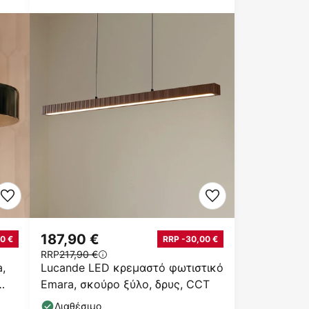
187,90 €
0 €
RRP -30,00 €
RRP
217,90 €
,
Lucande LED κρεμαστό φωτιστικό
Emara, σκούρο ξύλο, δρυς, CCT
Διαθέσιμο