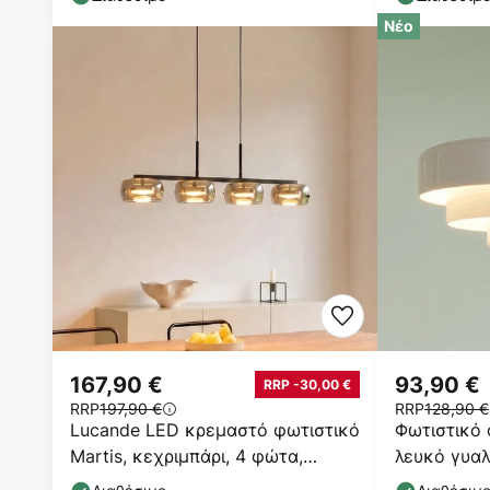
Νέο
167,90 €
93,90 €
RRP -30,00 €
RRP
197,90 €
RRP
128,90 €
Lucande LED κρεμαστό φωτιστικό
Φωτιστικό 
Martis, κεχριμπάρι, 4 φώτα,
λευκό γυαλ
ρυθμιζόμενη ένταση
μέταλλο