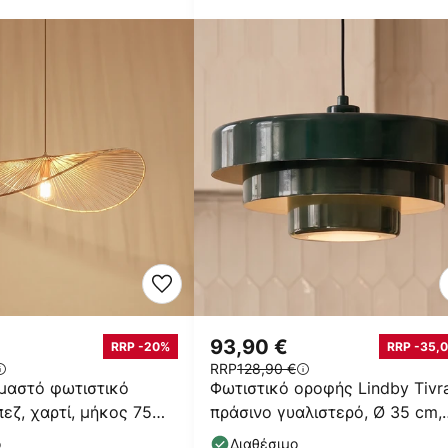
93,90 €
RRP -20%
RRP -35,0
RRP
128,90 €
μαστό φωτιστικό
Φωτιστικό οροφής Lindby Tivra
πεζ, χαρτί, μήκος 75
πράσινο γυαλιστερό, Ø 35 cm,
μέταλλο
ο
Διαθέσιμο