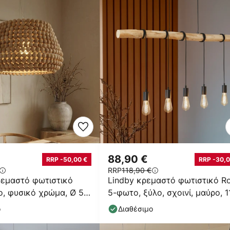
88,90 €
RRP -50,00 €
RRP -30,0
RRP
118,90 €
ρεμαστό φωτιστικό
Lindby κρεμαστό φωτιστικό R
λο, φυσικό χρώμα, Ø 51
5-φωτο, ξύλο, σχοινί, μαύρο, 1
cm
ο
Διαθέσιμο