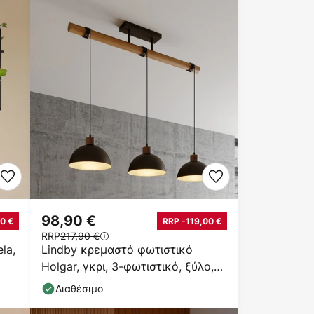
98,90 €
0 €
RRP -119,00 €
RRP
217,90 €
la,
Lindby κρεμαστό φωτιστικό
Holgar, γκρι, 3-φωτιστικό, ξύλο,
μέταλλο, E27
Διαθέσιμο