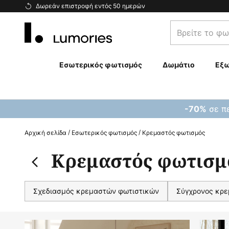
Μετάβαση
Δωρεάν επιστροφή εντός 50 ημερών
στο
Βρείτε
περιεχόμενο
το
φωτιστικό
σας...
Εσωτερικός φωτισμός
Δωμάτιο
Εξω
σε πε
-70%
Αρχική σελίδα
Εσωτερικός φωτισμός
Κρεμαστός φωτισμός
Κρεμαστός φωτισμ
Σχεδιασμός κρεμαστών φωτιστικών
Σύγχρονος κρε