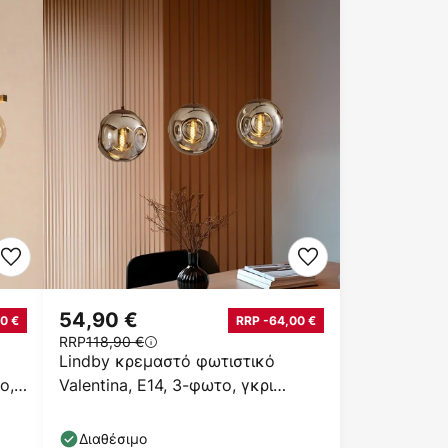
54,90 €
0 €
RRP -64,00 €
RRP
118,90 €
Lindby κρεμαστό φωτιστικό
ο,
Valentina, E14, 3-φωτο, γκρι
καπνί, γυαλί
Διαθέσιμο