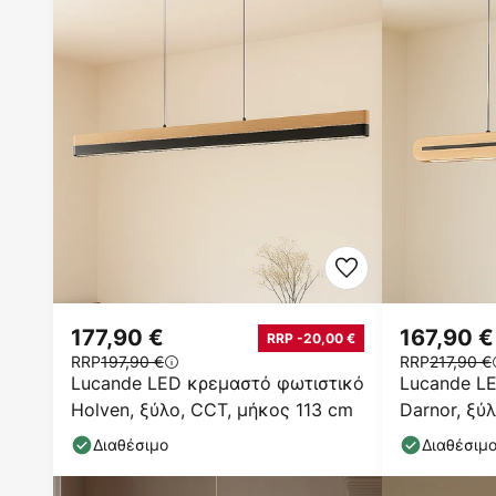
177,90 €
167,90 €
RRP -20,00 €
RRP
197,90 €
RRP
217,90 €
Lucande LED κρεμαστό φωτιστικό
Lucande L
Holven, ξύλο, CCT, μήκος 113 cm
Darnor, ξύ
Διαθέσιμο
Διαθέσιμ