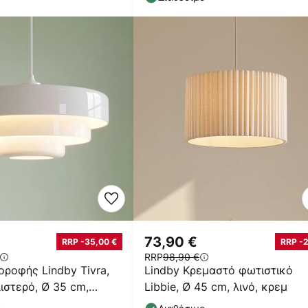
73,90 €
RRP -35,00 €
RRP -
RRP
98,90 €
οροφής Lindby Tivra,
Lindby Κρεμαστό φωτιστικό
ιστερό, Ø 35 cm,
Libbie, Ø 45 cm, λινό, κρεμ