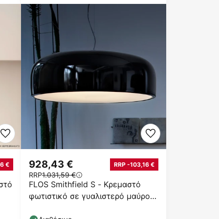
928,43 €
6 €
RRP -103,16 €
RRP
1.031,59 €
στό
FLOS Smithfield S - Κρεμαστό
φωτιστικό σε γυαλιστερό μαύρο
χρώμα