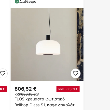
Διαθέσιμο
806,52 €
6 €
RRP -89,61 €
RRP
896,13 €
FLOS κρεμαστό φωτιστικό
Bellhop Glass S1, καφέ σοκολάτα,