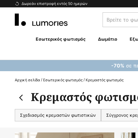
Μετάβαση
Δωρεάν επιστροφή εντός 50 ημερών
στο
Βρείτε
περιεχόμενο
το
φωτιστικό
σας...
Εσωτερικός φωτισμός
Δωμάτιο
Εξω
σε πε
-70%
Αρχική σελίδα
Εσωτερικός φωτισμός
Κρεμαστός φωτισμός
Κρεμαστός φωτισμ
Σχεδιασμός κρεμαστών φωτιστικών
Σύγχρονος κρε