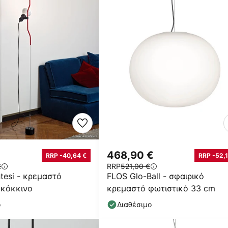
€
468,90 €
RRP -40,64 €
RRP -52,1
€
RRP
521,00 €
tesi - κρεμαστό
FLOS Glo-Ball - σφαιρικό
 κόκκινο
κρεμαστό φωτιστικό 33 cm
ο
Διαθέσιμο