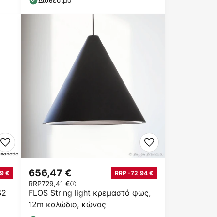
Διαθέσιμο
656,47 €
9 €
RRP -72,94 €
RRP
729,41 €
S2
FLOS String light κρεμαστό φως,
12m καλώδιο, κώνος