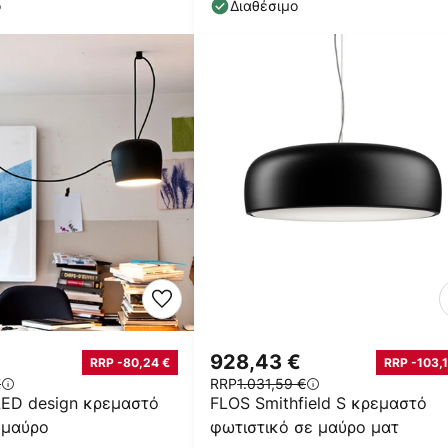
ο
Διαθέσιμο
928,43 €
RRP -80,24 €
RRP -103,1
€
RRP
1.031,59 €
LED design κρεμαστό
FLOS Smithfield S κρεμαστό
 μαύρο
φωτιστικό σε μαύρο ματ