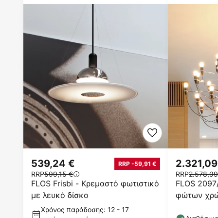
539,24 €
2.321,09
RRP -59,91 €
RRP
599,15 €
RRP
2.578,99
FLOS Frisbi - Κρεμαστό φωτιστικό
FLOS 2097
με λευκό δίσκο
φώτων χρώ
Χρόνος παράδοσης: 12 - 17