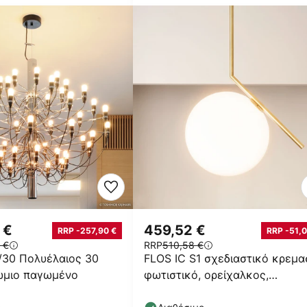
 €
459,52 €
RRP -257,90 €
RRP -51,0
 €
RRP
510,58 €
/30 Πολυέλαιος 30
FLOS IC S1 σχεδιαστικό κρεμα
μιο παγωμένο
φωτιστικό, ορείχαλκος,
γυαλισμένο