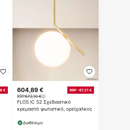
604,89 €
6 €
RRP -67,21 €
RRP
672,10 €
FLOS IC S2 Σχεδιαστικό
κρεμαστό φωτιστικό, ορείχαλκος
Διαθέσιμο