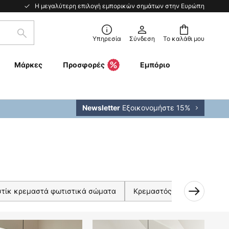
Η μεγαλύτερη επιλογή εμπορικών σημάτων στην Ευρώπη
Αναζήτηση
Υπηρεσία
Σύνδεση
Το καλάθι μου
Μάρκες
Προσφορές
Εμπόριο
Εξοικονομήστε 15%
Newsletter
στίκ κρεμαστά φωτιστικά σώματα
Κρεμαστός φωτισμός Classic