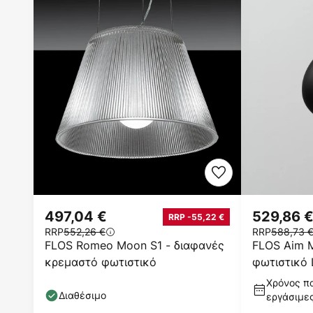
497,04 €
529,86 
RRP -55,22 €
RRP
552,26 €
RRP
588,73 
FLOS Romeo Moon S1 - διαφανές
FLOS Aim 
κρεμαστό φωτιστικό
φωτιστικό 
Χρόνος πα
Διαθέσιμο
εργάσιμε