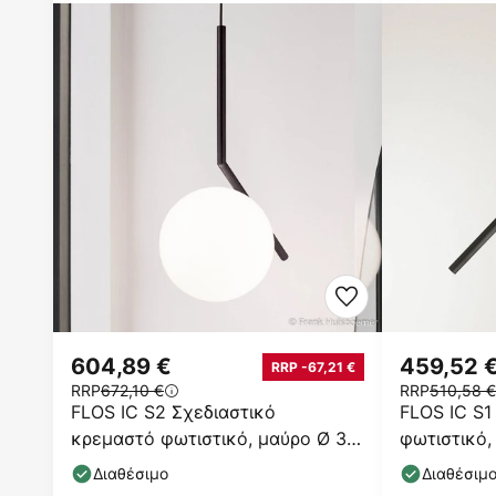
604,89 €
459,52 
RRP -67,21 €
RRP
672,10 €
RRP
510,58 €
FLOS IC S2 Σχεδιαστικό
FLOS IC S1
κρεμαστό φωτιστικό, μαύρο Ø 30
φωτιστικό,
cm
Διαθέσιμο
Διαθέσιμ