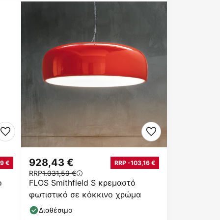
928,43 €
9 €
RRP -103,16 €
RRP
1.031,59 €
ό
FLOS Smithfield S κρεμαστό
φωτιστικό σε κόκκινο χρώμα
Διαθέσιμο