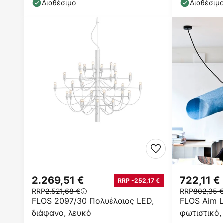
Διαθέσιμο
Διαθέσιμ
2.269,51 €
722,11 €
RRP -252,17 €
RRP
2.521,68 €
RRP
802,35 
FLOS 2097/30 Πολυέλαιος LED,
FLOS Aim 
διάφανο, λευκό
φωτιστικό,