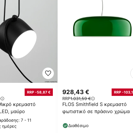
€
928,43 €
RRP -58,87 €
RRP -103,1
€
RRP
1.031,59 €
Μικρό κρεμαστό
FLOS Smithfield S κρεμαστό
LED, μαύρο
φωτιστικό σε πράσινο χρώμα
ράδοσης: 7 - 11
Διαθέσιμο
ς ημέρες