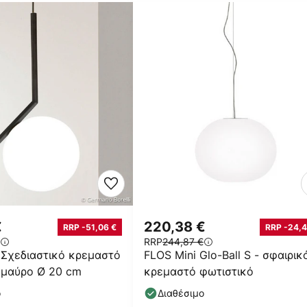
€
220,38 €
RRP -51,06 €
RRP -24,4
RRP
244,87 €
 Σχεδιαστικό κρεμαστό
FLOS Mini Glo-Ball S - σφαιρικ
 μαύρο Ø 20 cm
κρεμαστό φωτιστικό
ο
Διαθέσιμο