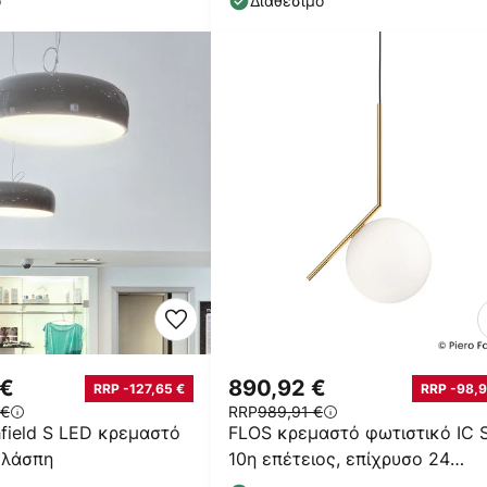
ο
Διαθέσιμο
 €
890,92 €
RRP -127,65 €
RRP -98,9
 €
RRP
989,91 €
field S LED κρεμαστό
FLOS κρεμαστό φωτιστικό IC 
 λάσπη
10η επέτειος, επίχρυσο 24
καρατίων