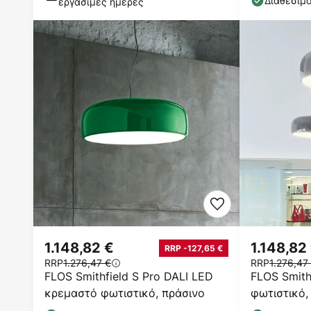
Διαθέσιμ
εργάσιμες ημέρες
1.148,82 €
1.148,82
RRP -127,65 €
RRP
1.276,47 €
RRP
1.276,47
FLOS Smithfield S Pro DALI LED
FLOS Smith
κρεμαστό φωτιστικό, πράσινο
φωτιστικό,