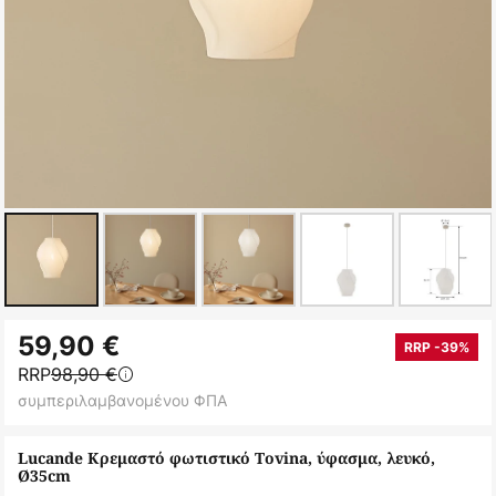
Μετάβαση
59,90 €
στην
RRP -39%
RRP
98,90 €
αρχή
συμπεριλαμβανομένου ΦΠΑ
της
συλλογής
Lucande Κρεμαστό φωτιστικό Tovina, ύφασμα, λευκό,
εικόνων
Ø35cm