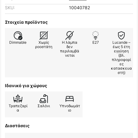
SKU:
10040782
Στοιχεία προϊόντος
Dimmable
Χωρίς
Η λάμπα
E27
Lucande –
ροοστάτη
δεν
έως 5 έτη
περιλαμβά
εγγύηση
νεται
(βλ.
πληροφορί
ες
κατασκευα
στή)
Ιδανικό για χώρους
Τραπεζαρί
Σαλόνι
Υπνοδωμάτ
α
ιο
Διαστάσεις