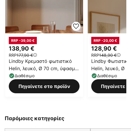
RRP -39,00 €
RRP -20,00 €
138,90 €
128,90 €
RRP
177,90 €
RRP
148,90 €
Lindby Κρεμαστό φωτιστικό
Lindby Φωτιστικ
Helin, λευκό, Ø 70 cm, ύφασμα,
Helin, λευκό, Ø 
3 x E27
3 x E27
Διαθέσιμο
Διαθέσιμο
Πηγαίνετε στο προϊόν
Πηγαίνετε σ
Παρόμοιες κατηγορίες