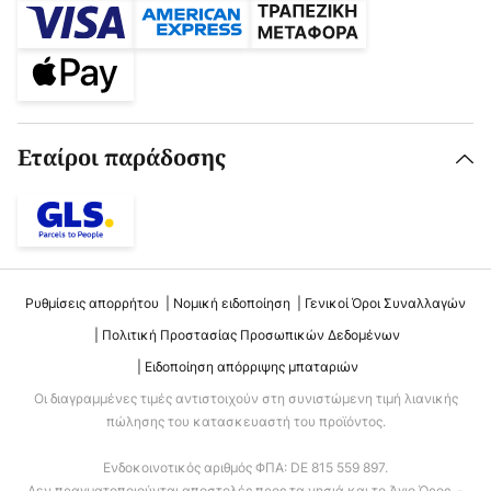
Εταίροι παράδοσης
Ρυθμίσεις απορρήτου
Νομική ειδοποίηση
Γενικοί Όροι Συναλλαγών
Πολιτική Προστασίας Προσωπικών Δεδομένων
Ειδοποίηση απόρριψης μπαταριών
Οι διαγραμμένες τιμές αντιστοιχούν στη συνιστώμενη τιμή λιανικής
πώλησης του κατασκευαστή του προϊόντος.
Ενδοκοινοτικός αριθμός ΦΠΑ: DE 815 559 897.
Δεν πραγματοποιούνται αποστολές προς τα νησιά και το Άγιο Όρος. -