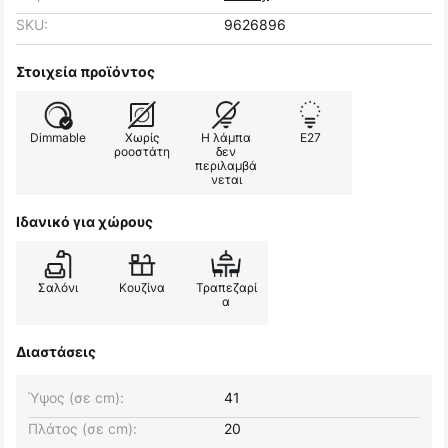
SKU:
9626896
Στοιχεία προϊόντος
Dimmable
Χωρίς
Η λάμπα
E27
ροοστάτη
δεν
περιλαμβά
νεται
Ιδανικό για χώρους
Σαλόνι
Κουζίνα
Τραπεζαρί
α
Διαστάσεις
Ύψος (σε cm):
41
Πλάτος (σε cm):
20