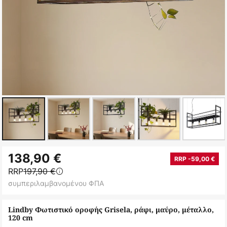
Μετάβαση
138,90 €
στην
RRP -59,00 €
RRP
197,90 €
αρχή
συμπεριλαμβανομένου ΦΠΑ
της
συλλογής
Lindby Φωτιστικό οροφής Grisela, ράφι, μαύρο, μέταλλο,
εικόνων
120 cm