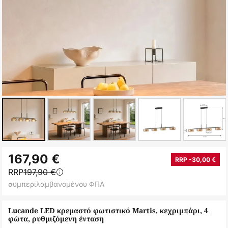
Μετάβαση
167,90 €
στην
RRP -30,00 €
RRP
197,90 €
αρχή
συμπεριλαμβανομένου ΦΠΑ
της
συλλογής
Lucande LED κρεμαστό φωτιστικό Martis, κεχριμπάρι, 4
εικόνων
φώτα, ρυθμιζόμενη ένταση