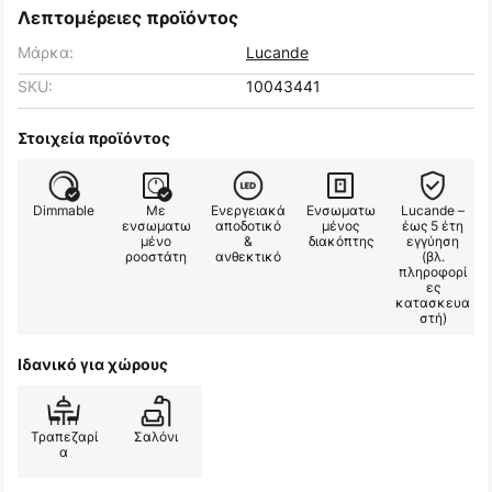
Λεπτομέρειες προϊόντος
Μάρκα:
Lucande
SKU:
10043441
Στοιχεία προϊόντος
Dimmable
Με
Ενεργειακά
Ενσωματω
Lucande –
ενσωματω
αποδοτικό
μένος
έως 5 έτη
μένο
&
διακόπτης
εγγύηση
ροοστάτη
ανθεκτικό
(βλ.
πληροφορί
ες
κατασκευα
στή)
Ιδανικό για χώρους
Τραπεζαρί
Σαλόνι
α