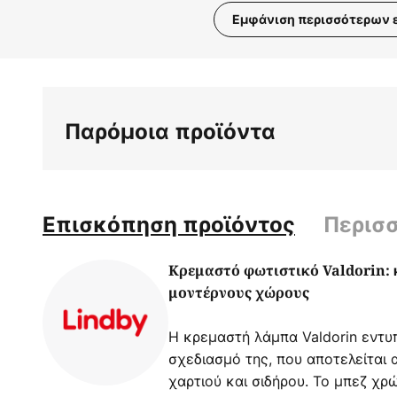
Εμφάνιση περισσότερων 
Μετάβαση
στην
αρχή
της
Παρόμοια προϊόντα
συλλογής
εικόνων
Επισκόπηση προϊόντος
Περισ
Κρεμαστό φωτιστικό Valdorin: 
μοντέρνους χώρους
Η κρεμαστή λάμπα Valdorin εντυ
σχεδιασμό της, που αποτελείται
χαρτιού και σιδήρου. Το μπεζ χρ