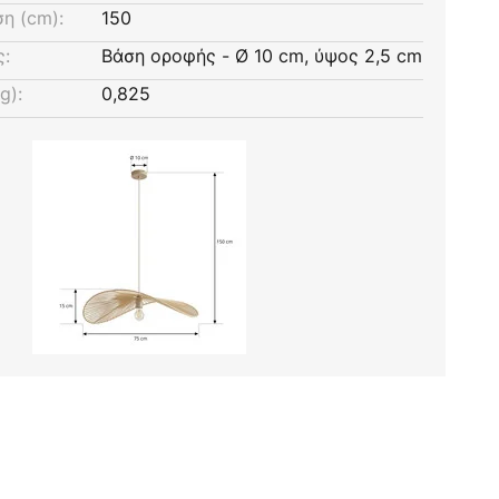
η (cm):
150
ς:
Βάση οροφής - Ø 10 cm, ύψος 2,5 cm
g):
0,825