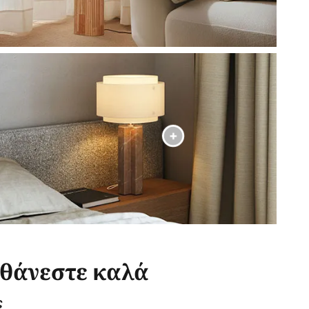
σθάνεστε καλά
ς