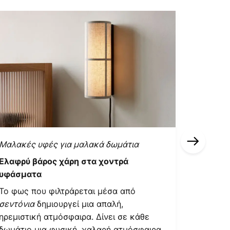
Μαλακές υφές για μαλακά δωμάτια
Ηγετική 
Ελαφρύ βάρος χάρη στα χοντρά
Εμπνευ
υφάσματα
Το
Πράσι
Το φως που φιλτράρεται μέσα από
δάση και
σεντόνια
δημιουργεί μια απαλή,
Δημιουργ
ηρεμιστική ατμόσφαιρα. Δίνει σε κάθε
ατμόσφα
δωμάτιο μια φυσική, χαλαρή ατμόσφαιρα.