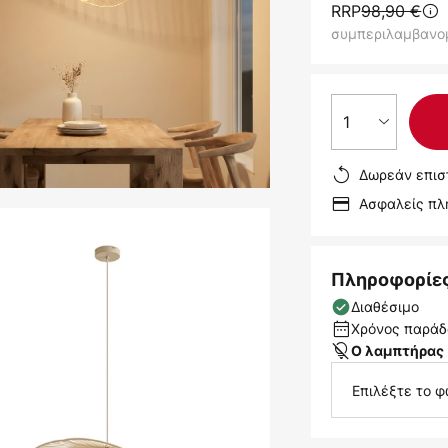
RRP
98,90 €
συμπεριλαμβανο
1
Δωρεάν επισ
Ασφαλείς π
Πληροφορίε
Διαθέσιμο
Χρόνος παράδο
Ο λαμπτήρας 
Επιλέξτε το φ