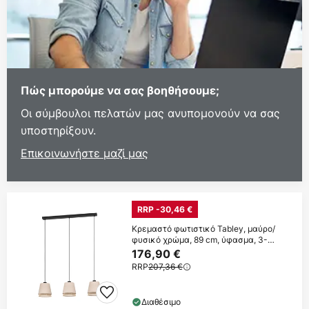
Πώς μπορούμε να σας βοηθήσουμε;
Οι σύμβουλοι πελατών μας ανυπομονούν να σας
υποστηρίξουν.
Επικοινωνήστε μαζί μας
RRP -30,46 €
Κρεμαστό φωτιστικό Tabley, μαύρο/
φυσικό χρώμα, 89 cm, ύφασμα, 3-
φωτιστικό.
176,90 €
RRP
207,36 €
Διαθέσιμο