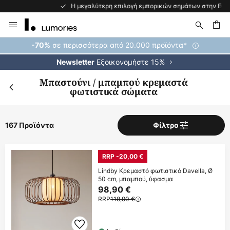
Η μεγαλύτερη επιλογή εμπορικών σημάτων στην Ευρώπη
Μετάβαση
στο
περιεχόμενο
ήτηση
σε περισσότερα από 20.000 προϊόντα*
-70%
Εξοικονομήστε 15%
Newsletter
Μπαστούνι / μπαμπού κρεμαστά
φωτιστικά σώματα
167 Προϊόντα
Φίλτρο
RRP -20,00 €
Lindby Κρεμαστό φωτιστικό Davella, Ø
50 cm, μπαμπού, ύφασμα
98,90 €
RRP
118,90 €