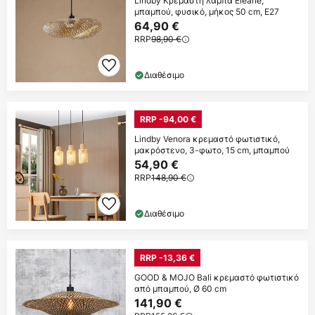
Lindby Κρεμαστή λάμπα Eleane,
μπαμπού, φυσικό, μήκος 50 cm, E27
64,90 €
RRP
98,90 €
Διαθέσιμο
RRP -94,00 €
Lindby Venora κρεμαστό φωτιστικό,
μακρόστενο, 3-φωτο, 15 cm, μπαμπού
54,90 €
RRP
148,90 €
Διαθέσιμο
RRP -13,36 €
GOOD & MOJO Bali κρεμαστό φωτιστικό
από μπαμπού, Ø 60 cm
141,90 €