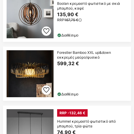
Boolan κρεμαστό φωτιστικό με σκιά
μπαμπού, καφέ
135,90 €
RRP
167,75 €
Διαθέσιμο
Forestier Bamboo XXL up&down
εκκρεμές μαύρο/φυσικό
599,32 €
Διαθέσιμο
RRP -132,46 €
Hummel κρεμαστό φωτιστικό από
μπαμπού, τρία φώτα
74,90 €