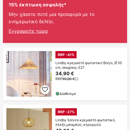
15% έκπτωση ασφαλής*
Μην χάσετε ποτέ μια προσφορά με το
ενημερωτικό δελτίο.
Εγγραφείτε τώρα
RRP -41%
Lindby κρεμαστό φωτιστικό Borys, Ø 55
cm, seagrass, E27
34,90 €
RRP
59,90 €
Διαθέσιμο
RRP -27%
Lindby Solvira κρεμαστό φωτιστικό,
πλέξη μπαμπού, στρογγυλό