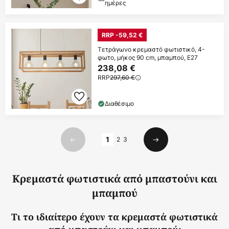
ημέρες
RRP -59,52 €
Τετράγωνο κρεμαστό φωτιστικό, 4-
φωτο, μήκος 90 cm, μπαμπού, E27
238,08 €
RRP
297,60 €
Διαθέσιμο
Σελίδα
1
2
3
Προηγούμενο
Επόμενο
Κρεμαστά φωτιστικά από μπαστούνι και
μπαμπού
Τι το ιδιαίτερο έχουν τα κρεμαστά φωτιστικά