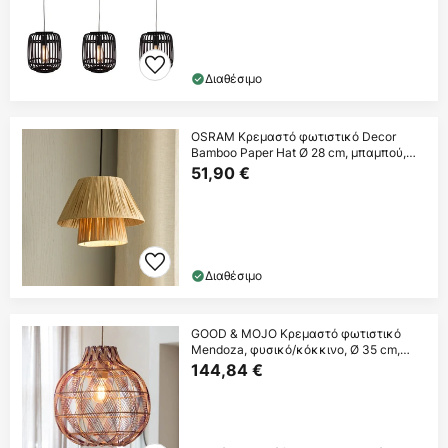
Διαθέσιμο
OSRAM Κρεμαστό φωτιστικό Decor
Bamboo Paper Hat Ø 28 cm, μπαμπού,
E27
51,90 €
Διαθέσιμο
GOOD & MOJO Κρεμαστό φωτιστικό
Mendoza, φυσικό/κόκκινο, Ø 35 cm,
μπαμπού
144,84 €