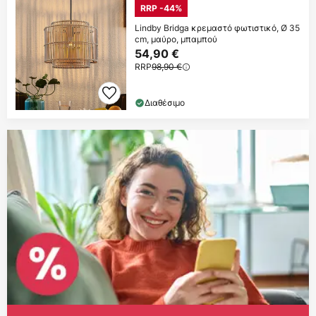
RRP -44%
Lindby Bridga κρεμαστό φωτιστικό, Ø 35
cm, μαύρο, μπαμπού
54,90 €
RRP
98,90 €
Διαθέσιμο