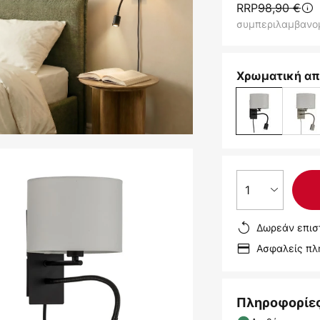
RRP
98,90 €
συμπεριλαμβανο
Χρωματική απ
1
Δωρεάν επισ
Ασφαλείς π
Πληροφορίε