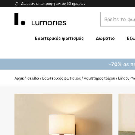
Μετάβαση
Δωρεάν επιστροφή εντός 50 ημερών
στο
Βρείτε
περιεχόμενο
το
φωτιστικό
σας...
Εσωτερικός φωτισμός
Δωμάτιο
Εξω
σε πε
-70%
Αρχική σελίδα
Εσωτερικός φωτισμός
Λαμπτήρες τοίχου
Lindby Φω
Μετάβαση
στο
τέλος
της
συλλογής
εικόνων