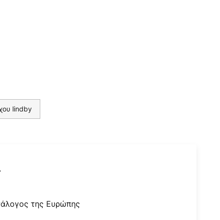
χου lindby
r
τάλογος της Ευρώπης