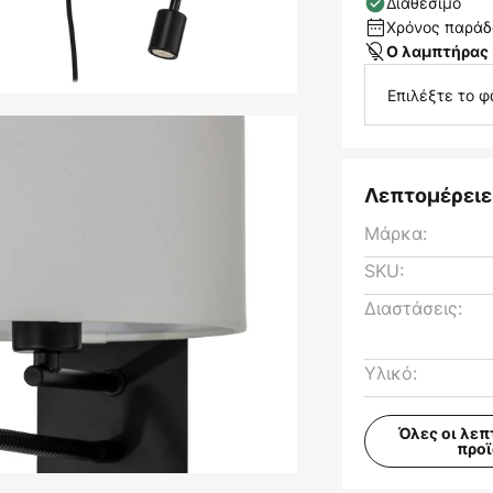
Διαθέσιμο
Χρόνος παράδο
Ο λαμπτήρας 
Επιλέξτε το φ
Λεπτομέρειε
Μάρκα:
SKU:
Διαστάσεις:
Υλικό:
Όλες οι λεπ
προ