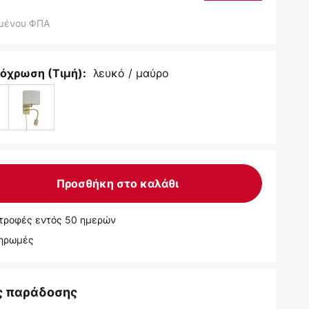
μένου ΦΠΑ
λευκό / μαύρο
όχρωση (Τιμή):
Προσθήκη στο καλάθι
τροφές εντός 50 ημερών
ληρωμές
ς παράδοσης