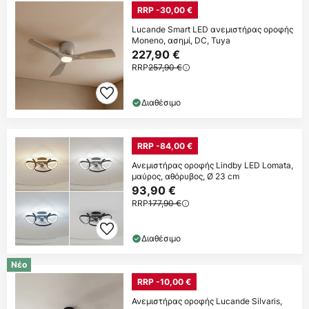
RRP -30,00 €
Lucande Smart LED ανεμιστήρας οροφής
Moneno, ασημί, DC, Tuya
227,90 €
RRP
257,90 €
Διαθέσιμο
RRP -84,00 €
Ανεμιστήρας οροφής Lindby LED Lomata,
μαύρος, αθόρυβος, Ø 23 cm
93,90 €
RRP
177,90 €
Διαθέσιμο
Νέο
RRP -10,00 €
Ανεμιστήρας οροφής Lucande Silvaris,