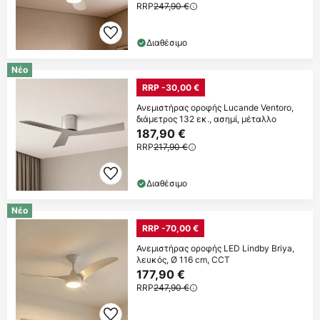
RRP
247,90 €
Διαθέσιμο
Νέο
RRP -30,00 €
Ανεμιστήρας οροφής Lucande Ventoro,
διάμετρος 132 εκ., ασημί, μέταλλο
187,90 €
RRP
217,90 €
Διαθέσιμο
Νέο
RRP -70,00 €
Ανεμιστήρας οροφής LED Lindby Briya,
λευκός, Ø 116 cm, CCT
177,90 €
RRP
247,90 €