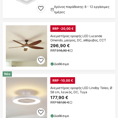
Χρόνος παράδοσης: 8 - 12 εργάσιμες
ημέρες
RRP -20,00 €
Ανεμιστήρας οροφής LED Lucande
Omendo, μαύρος, DC, αθόρυβος, CCT
296,90 €
RRP
316,90 €
Διαθέσιμο
Νέο
RRP -10,00 €
Ανεμιστήρας οροφής LED Lindby Teleo, Ø
58 cm, λευκός, DC, Tuya
177,90 €
RRP
187,90 €
Διαθέσιμο