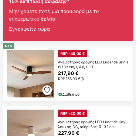
15% έκπτωση ασφαλής*
Μην χάσετε ποτέ μια προσφορά με το
ενημερωτικό δελτίο.
Εγγραφείτε τώρα
Νέο
RRP -49,00 €
Ανεμιστήρας οροφής LED Lucande Brinia,
Ø 132 cm, ξύλο, CCT
217,90 €
RRP
266,90 €
Διαθέσιμο
RRP -20,00 €
Ανεμιστήρας οροφής LED Lucande Kayu,
λευκός, DC, αθόρυβος, Ø 132 cm
227,90 €