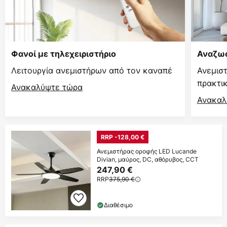
Φανοί με τηλεχειριστήριο
Αναζωο
Λειτουργία ανεμιστήρων από τον καναπέ
Ανεμισ
πρακτι
Ανακαλύψτε τώρα
Ανακαλ
RRP -128,00 €
Ανεμιστήρας οροφής LED Lucande
Divian, μαύρος, DC, αθόρυβος, CCT
247,90 €
RRP
375,90 €
Διαθέσιμο