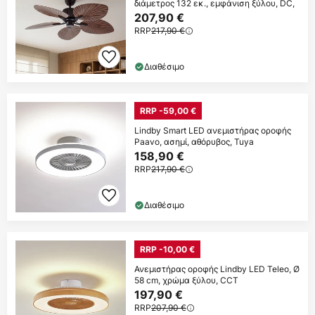
διάμετρος 132 εκ., εμφάνιση ξύλου, DC,
207,90 €
RRP
217,90 €
Διαθέσιμο
RRP -59,00 €
Lindby Smart LED ανεμιστήρας οροφής
Paavo, ασημί, αθόρυβος, Tuya
158,90 €
RRP
217,90 €
Διαθέσιμο
RRP -10,00 €
Ανεμιστήρας οροφής Lindby LED Teleo, Ø
58 cm, χρώμα ξύλου, CCT
197,90 €
RRP
207,90 €