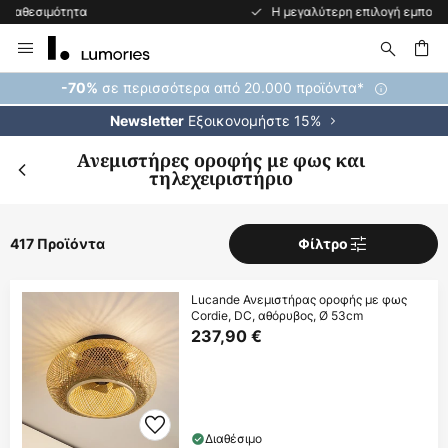
Η μεγαλύτερη επιλογή εμπορικών σημάτων στην Ευρώπη
Μετάβαση
στο
περιεχόμενο
ήτηση
σε περισσότερα από 20.000 προϊόντα*
-70%
Εξοικονομήστε 15%
Newsletter
Ανεμιστήρες οροφής με φως και
τηλεχειριστήριο
417 Προϊόντα
Φίλτρο
Lucande Ανεμιστήρας οροφής με φως
Cordie, DC, αθόρυβος, Ø 53cm
237,90 €
Διαθέσιμο