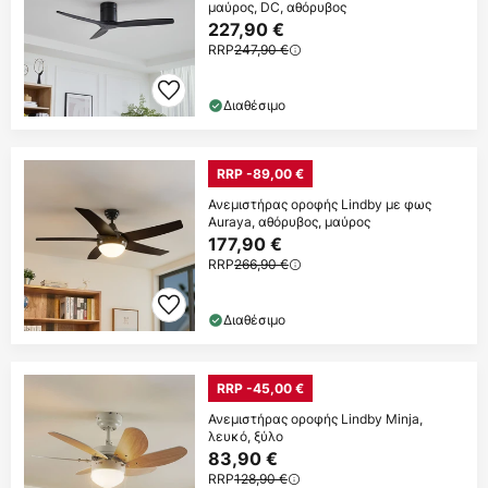
μαύρος, DC, αθόρυβος
227,90 €
RRP
247,90 €
Διαθέσιμο
RRP -89,00 €
Ανεμιστήρας οροφής Lindby με φως
Auraya, αθόρυβος, μαύρος
177,90 €
RRP
266,90 €
Διαθέσιμο
RRP -45,00 €
Ανεμιστήρας οροφής Lindby Minja,
λευκό, ξύλο
83,90 €
RRP
128,90 €