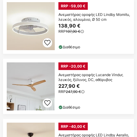
RRP -59,00 €
Ανεμιστήρας οροφής LED Lindby Momitu,
λευκός, αλουμίνιο, Ø 50 cm
138,90 €
RRP
197,90 €
Διαθέσιμο
RRP -20,00 €
Ανεμιστήρας οροφής Lucande Vindur,
λευκός, ξύλινος, DC, αθόρυβος
227,90 €
RRP
247,90 €
Διαθέσιμο
RRP -40,00 €
Ανεμιστήρας οροφής LED Lindby Aerallo,