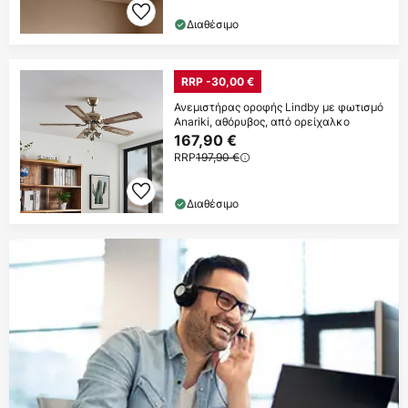
Διαθέσιμο
RRP -30,00 €
Ανεμιστήρας οροφής Lindby με φωτισμό
Anariki, αθόρυβος, από ορείχαλκο
167,90 €
RRP
197,90 €
Διαθέσιμο