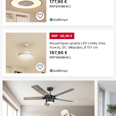
177,90 €
RRP
217,90 €
Διαθέσιμο
RRP -30,00 €
Ανεμιστήρας οροφής LED Lindby Oras,
λευκός, DC, αθόρυβος, Ø 107 cm
167,90 €
RRP
197,90 €
Διαθέσιμο