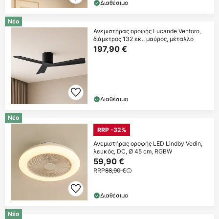
Διαθέσιμο
Νέο
Ανεμιστήρας οροφής Lucande Ventoro,
διάμετρος 132 εκ., μαύρος, μέταλλο
197,90 €
Διαθέσιμο
Νέο
RRP -32%
Ανεμιστήρας οροφής LED Lindby Vedin,
λευκός, DC, Ø 45 cm, RGBW
59,90 €
RRP
88,90 €
Διαθέσιμο
Νέο