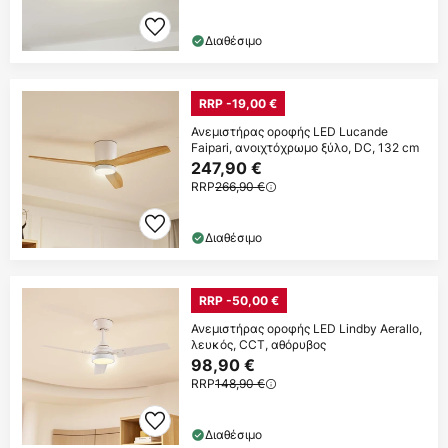
Διαθέσιμο
RRP -19,00 €
Ανεμιστήρας οροφής LED Lucande
Faipari, ανοιχτόχρωμο ξύλο, DC, 132 cm
247,90 €
RRP
266,90 €
Διαθέσιμο
RRP -50,00 €
Ανεμιστήρας οροφής LED Lindby Aerallo,
λευκός, CCT, αθόρυβος
98,90 €
RRP
148,90 €
Διαθέσιμο