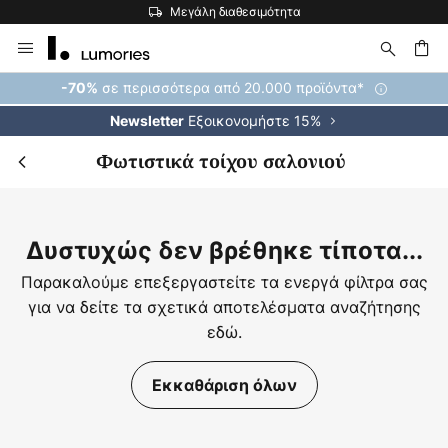
Μεγάλη διαθεσιμότητα
Μετάβαση
στο
περιεχόμενο
ήτηση
σε περισσότερα από 20.000 προϊόντα*
-70%
Εξοικονομήστε 15%
Newsletter
Φωτιστικά τοίχου σαλονιού
Δυστυχώς δεν βρέθηκε τίποτα...
Παρακαλούμε επεξεργαστείτε τα ενεργά φίλτρα σας
για να δείτε τα σχετικά αποτελέσματα αναζήτησης
εδώ.
Εκκαθάριση όλων