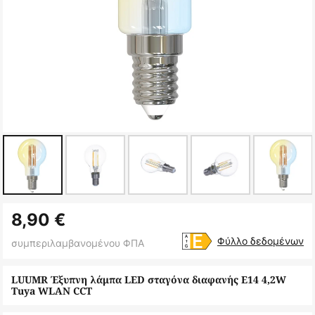
Μετάβαση
8,90 €
στην
αρχή
Φύλλο δεδομένων
συμπεριλαμβανομένου ΦΠΑ
της
συλλογής
LUUMR Έξυπνη λάμπα LED σταγόνα διαφανής E14 4,2W
Tuya WLAN CCT
εικόνων