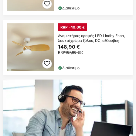
Διαθέσιμο
RRP -49,00 €
Ανεμιστήρας οροφής LED Lindby Enon,
λευκό/χρώμα ξύλου, DC, αθόρυβος
148,90 €
RRP
197,90 €
Διαθέσιμο