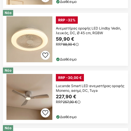
Διαθέσιμο
Νέο
RRP -32%
Ανεμιστήρας οροφής LED Lindby Vedin,
λευκός, DC, Ø 45 cm, RGBW
59,90 €
RRP
88,90 €
Διαθέσιμο
Νέο
RRP -30,00 €
Lucande Smart LED ανεμιστήρας οροφής
Moneno, ασημί, DC, Tuya
227,90 €
RRP
257,90 €
Διαθέσιμο
Νέο