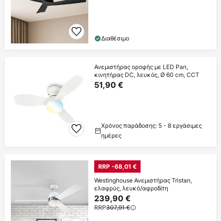
Διαθέσιμο
Ανεμιστήρας οροφής με LED Pan,
κινητήρας DC, λευκός, Ø 60 cm, CCT
51,90 €
Χρόνος παράδοσης: 5 - 8 εργάσιμες
ημέρες
RRP -68,01 €
Westinghouse Ανεμιστήρας Tristan,
ελαφρύς, λευκό/αφροδίτη
239,90 €
RRP
307,91 €