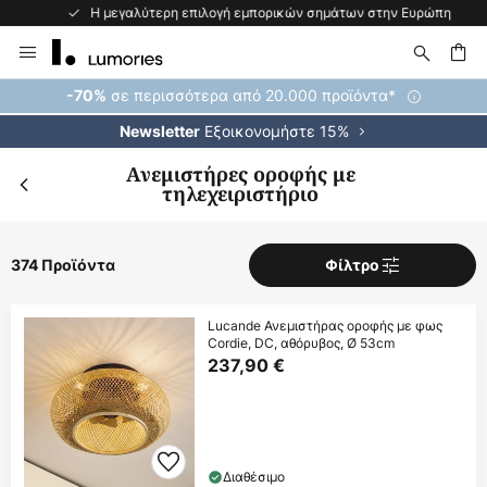
Η μεγαλύτερη επιλογή εμπορικών σημάτων στην Ευρώπη
Μετάβαση
στο
περιεχόμενο
ήτηση
σε περισσότερα από 20.000 προϊόντα*
-70%
Εξοικονομήστε 15%
Newsletter
Ανεμιστήρες οροφής με
τηλεχειριστήριο
374 Προϊόντα
Φίλτρο
Lucande Ανεμιστήρας οροφής με φως
Cordie, DC, αθόρυβος, Ø 53cm
237,90 €
Διαθέσιμο