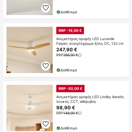
Διαθέσιμο
RRP -19,00 €
Ανεμιστήρας οροφής LED Lucande
Faipari, ανοιχτόχρωμο ξύλο, DC, 132 cm
247,90 €
RRP
266,90 €
Διαθέσιμο
RRP -50,00 €
Ανεμιστήρας οροφής LED Lindby Aerallo,
λευκός, CCT, αθόρυβος
98,90 €
RRP
148,90 €
Διαθέσιμο