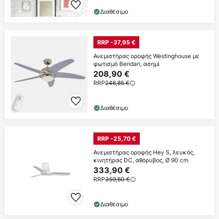
Διαθέσιμο
RRP -37,95 €
Ανεμιστήρας οροφής Westinghouse με
φωτισμό Bendan, ασημί
208,90 €
RRP
246,85 €
Διαθέσιμο
RRP -25,70 €
Ανεμιστήρας οροφής Hey S, λευκός,
κινητήρας DC, αθόρυβος, Ø 90 cm
333,90 €
RRP
359,60 €
Διαθέσιμο