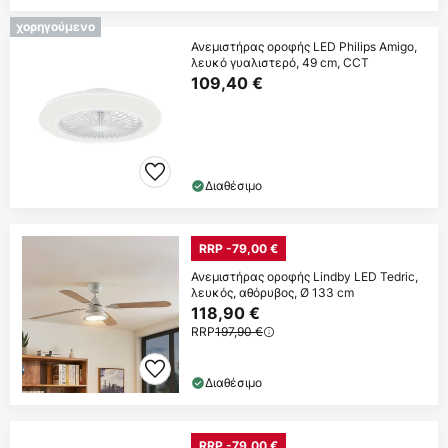
χορηγούμενο
Ανεμιστήρας οροφής LED Philips Amigo,
λευκό γυαλιστερό, 49 cm, CCT
109,40 €
Διαθέσιμο
RRP -79,00 €
Ανεμιστήρας οροφής Lindby LED Tedric,
λευκός, αθόρυβος, Ø 133 cm
118,90 €
RRP
197,90 €
Διαθέσιμο
RRP -79,00 €