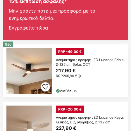
15% έκπτωση ασφαλής*
Μην χάσετε ποτέ μια προσφορά με το
ενημερωτικό δελτίο.
Εγγραφείτε τώρα
Νέο
RRP -49,00 €
Ανεμιστήρας οροφής LED Lucande Brinia,
Ø 132 cm, ξύλο, CCT
217,90 €
RRP
266,90 €
Διαθέσιμο
RRP -20,00 €
Ανεμιστήρας οροφής LED Lucande Kayu,
λευκός, DC, αθόρυβος, Ø 132 cm
227,90 €