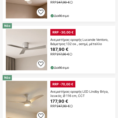
RRP
247,90 €
Διαθέσιμο
Νέο
RRP -30,00 €
Ανεμιστήρας οροφής Lucande Ventoro,
διάμετρος 132 εκ., ασημί, μέταλλο
187,90 €
RRP
217,90 €
Διαθέσιμο
Νέο
RRP -70,00 €
Ανεμιστήρας οροφής LED Lindby Briya,
λευκός, Ø 116 cm, CCT
177,90 €
RRP
247,90 €