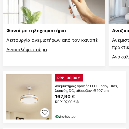
Φανοί με τηλεχειριστήριο
Αναζωο
Λειτουργία ανεμιστήρων από τον καναπέ
Ανεμισ
πρακτι
Ανακαλύψτε τώρα
Ανακαλ
RRP -30,00 €
Ανεμιστήρας οροφής LED Lindby Oras,
λευκός, DC, αθόρυβος, Ø 107 cm
167,90 €
RRP
197,90 €
Διαθέσιμο