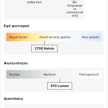
ανθεκτικό
(βλ.
πληροφορί
ες
κατασκευα
στή)
Εφέ φωτισμού
Θερμό λευκό
Λευκό γενικής χρήσης
Φως ημέρας
2700 Kelvin
Φωτεινότητα
Σκούρο
Φωτεινό
Πολύ φωτεινό
470 Lumen
Διαστάσεις