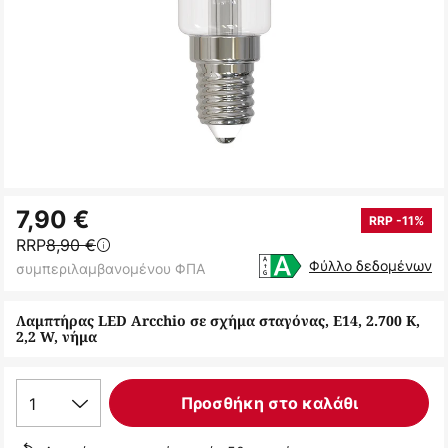
Μετάβαση
7,90 €
στην
RRP -11%
RRP
8,90 €
αρχή
Φύλλο δεδομένων
συμπεριλαμβανομένου ΦΠΑ
της
συλλογής
Λαμπτήρας LED Arcchio σε σχήμα σταγόνας, E14, 2.700 K,
εικόνων
2,2 W, νήμα
1
Προσθήκη στο καλάθι