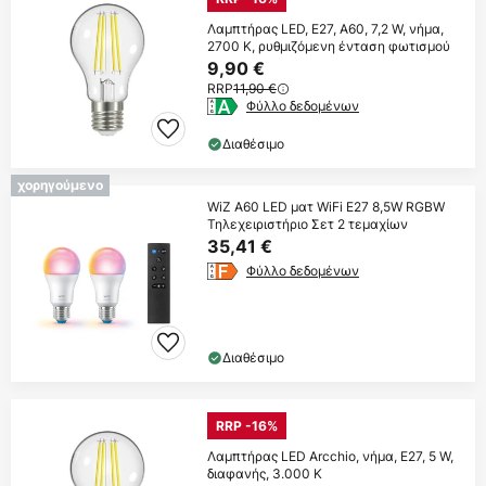
Λαμπτήρας LED, E27, A60, 7,2 W, νήμα,
2700 K, ρυθμιζόμενη ένταση φωτισμού
9,90 €
RRP
11,90 €
Φύλλο δεδομένων
Διαθέσιμο
χορηγούμενο
WiZ A60 LED ματ WiFi E27 8,5W RGBW
Τηλεχειριστήριο Σετ 2 τεμαχίων
35,41 €
Φύλλο δεδομένων
Διαθέσιμο
RRP -16%
Λαμπτήρας LED Arcchio, νήμα, E27, 5 W,
διαφανής, 3.000 K