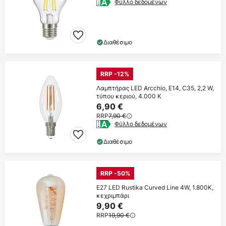
Φύλλο δεδομένων
Διαθέσιμο
RRP -12%
Λαμπτήρας LED Arcchio, E14, C35, 2,2 W,
τύπου κεριού, 4.000 K
6,90 €
RRP
7,90 €
Φύλλο δεδομένων
Διαθέσιμο
RRP -50%
E27 LED Rustika Curved Line 4W, 1.800K,
κεχριμπάρι
9,90 €
RRP
19,90 €