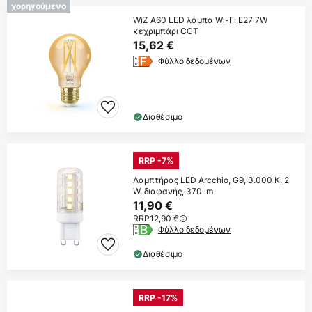
χορηγούμενο
WiZ A60 LED λάμπα Wi-Fi E27 7W
κεχριμπάρι CCT
15,62 €
Φύλλο δεδομένων
Διαθέσιμο
RRP -7%
Λαμπτήρας LED Arcchio, G9, 3.000 K, 2
W, διαφανής, 370 lm
11,90 €
RRP
12,90 €
Φύλλο δεδομένων
Διαθέσιμο
RRP -17%