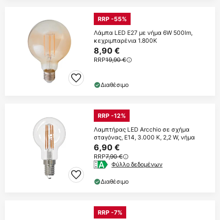
RRP -55%
Λάμπα LED E27 με νήμα 6W 500lm,
κεχριμπαρένια 1.800K
8,90 €
RRP
19,90 €
Διαθέσιμο
RRP -12%
Λαμπτήρας LED Arcchio σε σχήμα
σταγόνας, E14, 3.000 K, 2,2 W, νήμα
6,90 €
RRP
7,90 €
Φύλλο δεδομένων
Διαθέσιμο
RRP -7%