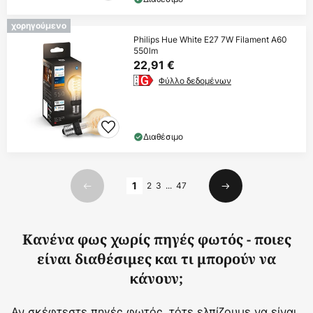
χορηγούμενο
Philips Hue White E27 7W Filament A60
550lm
22,91 €
Φύλλο δεδομένων
Διαθέσιμο
Σελίδα
1
2
3
...
47
Προηγούμενο
Επόμενο
Κανένα φως χωρίς πηγές φωτός - ποιες
είναι διαθέσιμες και τι μπορούν να
κάνουν;
Αν σκέφτεστε πηγές φωτός, τότε ελπίζουμε να είναι