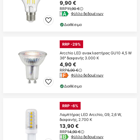
9,90 €
RRP
11,90 €
Φύλλο δεδομένων
Διαθέσιμο
RRP -29%
Arcchio LED ανακλαστήρας GU10 4,5 W
36° διαφανής 3.000 K
4,90 €
RRP
6,90 €
Φύλλο δεδομένων
Διαθέσιμο
RRP -6%
Λαμπτήρας LED Arcchio, G9, 2,6 W,
διαφανής, 2.700 K
13,90 €
RRP
14,90 €
Φύλλο δεδομένων