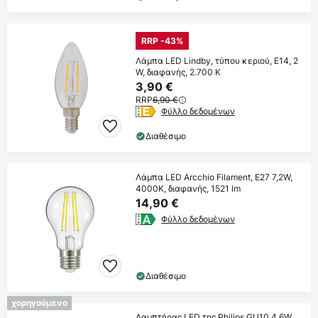
RRP -43%
Λάμπα LED Lindby, τύπου κεριού, E14, 2
W, διαφανής, 2.700 K
3,90 €
RRP
6,90 €
Φύλλο δεδομένων
Διαθέσιμο
Λάμπα LED Arcchio Filament, E27 7,2W,
4000K, διαφανής, 1521 lm
14,90 €
Φύλλο δεδομένων
Διαθέσιμο
χορηγούμενο
Λαμπτήρας LED της Philips GU10 4,6W