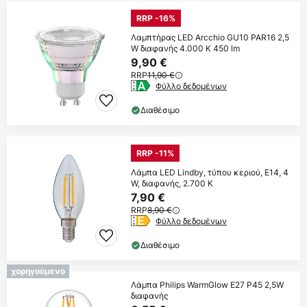
RRP -16%
Λαμπτήρας LED Arcchio GU10 PAR16 2,5
W διαφανής 4.000 K 450 lm
9,90 €
RRP
11,90 €
Φύλλο δεδομένων
Διαθέσιμο
RRP -11%
Λάμπα LED Lindby, τύπου κεριού, E14, 4
W, διαφανής, 2.700 K
7,90 €
RRP
8,90 €
Φύλλο δεδομένων
Διαθέσιμο
χορηγούμενο
Λάμπα Philips WarmGlow E27 P45 2,5W
διαφανής