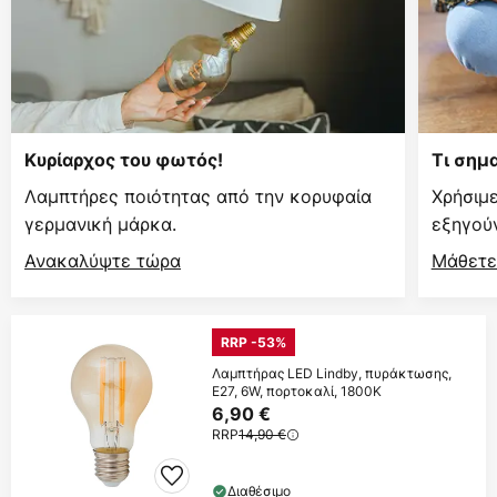
Κυρίαρχος του φωτός!
Τι σημ
Λαμπτήρες ποιότητας από την κορυφαία
Χρήσιμ
γερμανική μάρκα.
εξηγούν
Ανακαλύψτε τώρα
Μάθετε
RRP -53%
Λαμπτήρας LED Lindby, πυράκτωσης,
E27, 6W, πορτοκαλί, 1800K
6,90 €
RRP
14,90 €
Διαθέσιμο