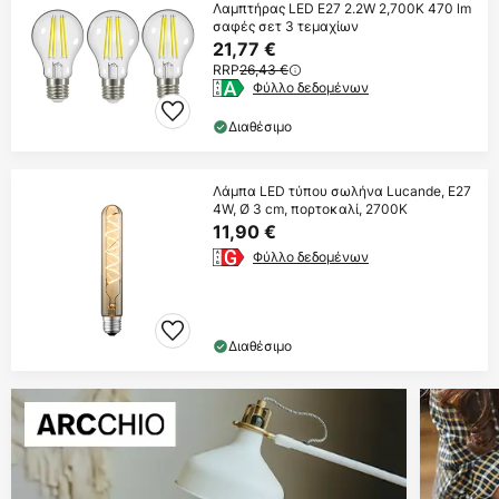
Λαμπτήρας LED E27 2.2W 2,700K 470 lm
σαφές σετ 3 τεμαχίων
21,77 €
RRP
26,43 €
Φύλλο δεδομένων
Διαθέσιμο
Λάμπα LED τύπου σωλήνα Lucande, E27
4W, Ø 3 cm, πορτοκαλί, 2700K
11,90 €
Φύλλο δεδομένων
Διαθέσιμο