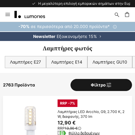
Η μεγαλύτερη επιλογή εμπορικών σημάτων στην Ευρώπη
Μετάβαση
στο
περιεχόμενο
ήτηση
σε περισσότερα από 20.000 προϊόντα*
-70%
Εξοικονομήστε 15%
Newsletter
Λαμπτήρες φωτός
Λαμπτήρες E27
Λαμπτήρες E14
Λαμπτήρες GU10
2763 Προϊόντα
Φίλτρο
RRP -7%
Λαμπτήρας LED Arcchio, G9, 2.700 K, 2
W, διαφανής, 370 lm
12,90 €
RRP
13,90 €
Φύλλο δεδομένων