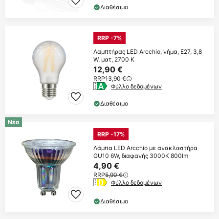
Διαθέσιμο
RRP -7%
Λαμπτήρας LED Arcchio, νήμα, E27, 3,8
W, ματ, 2700 K
12,90 €
RRP
13,90 €
Φύλλο δεδομένων
Διαθέσιμο
Νέο
RRP -17%
Λάμπα LED Arcchio με ανακλαστήρα
GU10 6W, διαφανής 3000K 800lm
4,90 €
RRP
5,90 €
Φύλλο δεδομένων
Διαθέσιμο