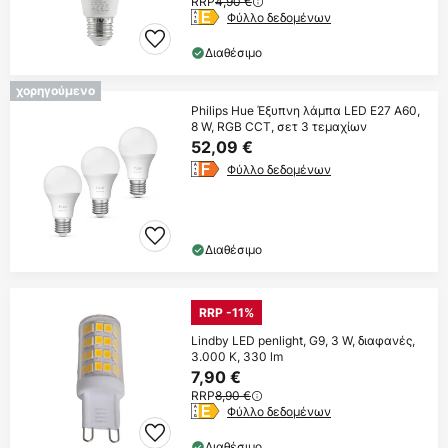
RRP
4,90 €
Φύλλο δεδομένων
Διαθέσιμο
χορηγούμενο
Philips Hue Έξυπνη λάμπα LED E27 A60,
8 W, RGB CCT, σετ 3 τεμαχίων
52,09 €
Φύλλο δεδομένων
Διαθέσιμο
RRP -11%
Lindby LED penlight, G9, 3 W, διαφανές,
3.000 K, 330 lm
7,90 €
RRP
8,90 €
Φύλλο δεδομένων
Διαθέσιμο