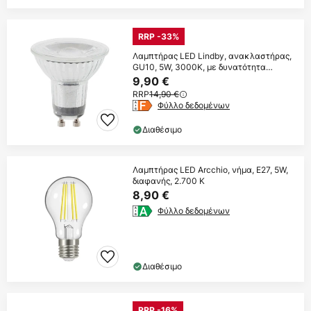
RRP -33%
Λαμπτήρας LED Lindby, ανακλαστήρας,
GU10, 5W, 3000K, με δυνατότητα
ρύθμισης
9,90 €
RRP
14,90 €
Φύλλο δεδομένων
Διαθέσιμο
Λαμπτήρας LED Arcchio, νήμα, E27, 5W,
διαφανής, 2.700 K
8,90 €
Φύλλο δεδομένων
Διαθέσιμο
RRP -16%