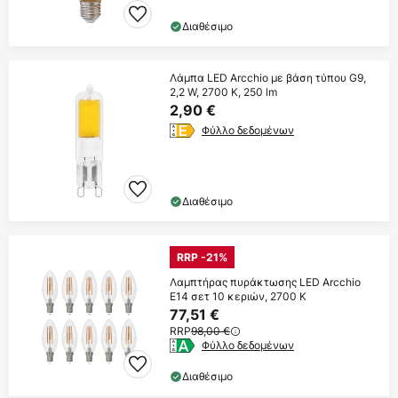
Διαθέσιμο
Λάμπα LED Arcchio με βάση τύπου G9,
2,2 W, 2700 K, 250 lm
2,90 €
Φύλλο δεδομένων
Διαθέσιμο
RRP -21%
Λαμπτήρας πυράκτωσης LED Arcchio
E14 σετ 10 κεριών, 2700 K
77,51 €
RRP
98,00 €
Φύλλο δεδομένων
Διαθέσιμο