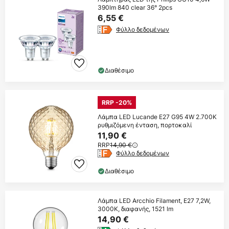
390lm 840 clear 36° 2pcs
6,55 €
Φύλλο δεδομένων
Διαθέσιμο
RRP -20%
Λάμπα LED Lucande E27 G95 4W 2.700K
ρυθμιζόμενη ένταση, πορτοκαλί
11,90 €
RRP
14,90 €
Φύλλο δεδομένων
Διαθέσιμο
Λάμπα LED Arcchio Filament, E27 7,2W,
3000K, διαφανής, 1521 lm
14,90 €