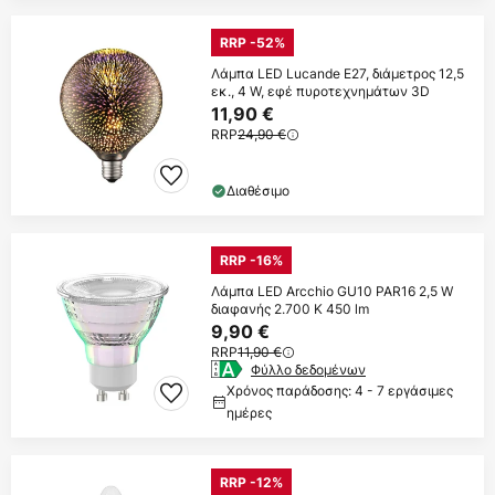
RRP -52%
Λάμπα LED Lucande E27, διάμετρος 12,5
εκ., 4 W, εφέ πυροτεχνημάτων 3D
11,90 €
RRP
24,90 €
Διαθέσιμο
RRP -16%
Λάμπα LED Arcchio GU10 PAR16 2,5 W
διαφανής 2.700 K 450 lm
9,90 €
RRP
11,90 €
Φύλλο δεδομένων
Χρόνος παράδοσης: 4 - 7 εργάσιμες
ημέρες
RRP -12%