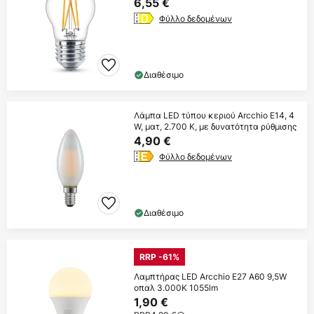
6,55 €
Φύλλο δεδομένων
Διαθέσιμο
Λάμπα LED τύπου κεριού Arcchio E14, 4
W, ματ, 2.700 K, με δυνατότητα ρύθμισης
4,90 €
Φύλλο δεδομένων
Διαθέσιμο
RRP -61%
Λαμπτήρας LED Arcchio E27 A60 9,5W
οπαλ 3.000K 1055lm
1,90 €