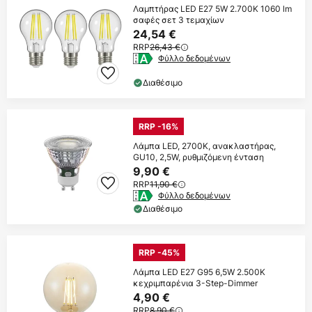
Λαμπτήρας LED E27 5W 2.700K 1060 lm
σαφές σετ 3 τεμαχίων
24,54 €
RRP
26,43 €
Φύλλο δεδομένων
Διαθέσιμο
RRP -16%
Λάμπα LED, 2700K, ανακλαστήρας,
GU10, 2,5W, ρυθμιζόμενη ένταση
9,90 €
RRP
11,90 €
Φύλλο δεδομένων
Διαθέσιμο
RRP -45%
Λάμπα LED E27 G95 6,5W 2.500K
κεχριμπαρένια 3-Step-Dimmer
4,90 €
RRP
8,90 €