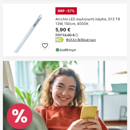
RRP -57%
Arcchio LED σωληνωτή λάμπα, G13 T8
13W, 150cm, 4000K
5,90 €
RRP
13,90 €
Φύλλο δεδομένων
Διαθέσιμο