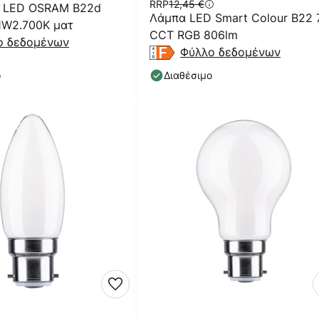
RRP
12,45 €
 LED OSRAM B22d
Λάμπα LED Smart Colour B22
11W2.700K ματ
CCT RGB 806lm
ο δεδομένων
Φύλλο δεδομένων
ο
Διαθέσιμο