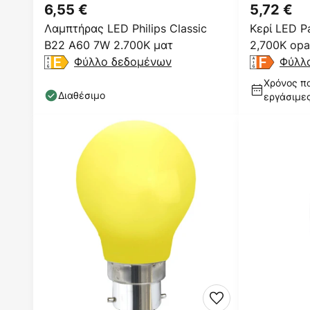
6,55 €
5,72 €
Λαμπτήρας LED Philips Classic
Κερί LED P
B22 A60 7W 2.700K ματ
2,700K opa
Φύλλο δεδομένων
Φύλλ
Χρόνος πα
Διαθέσιμο
εργάσιμε