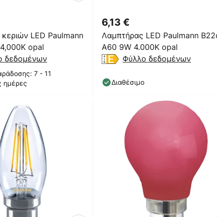
6,13 €
 κεριών LED Paulmann
Λαμπτήρας LED Paulmann B22
4,000K opal
A60 9W 4.000K opal
ο δεδομένων
Φύλλο δεδομένων
ράδοσης: 7 - 11
Διαθέσιμο
ς ημέρες