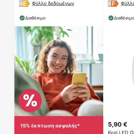
Φύλλο δεδομένων
Φύλλ
Διαθέσιμο
Διαθέσιμ
5,90 €
15% έκπτωση ασφαλής*
Κερί LED O