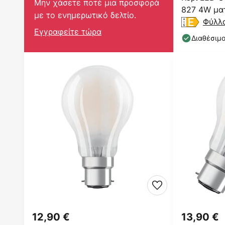
Μην χάσετε ποτέ μια προσφορά
827 4W μα
με το ενημερωτικό δελτίο.
Φύλλ
Εγγραφείτε τώρα
Διαθέσιμ
12,90 €
13,90 €