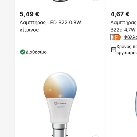
5,49 €
4,67 €
Λαμπτήρας LED B22 0.8W,
Λαμπτήρας
κίτρινος
B22d 4.7W 
Φύλλ
Χρόνος πα
Διαθέσιμο
εργάσιμε