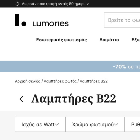
Μετάβαση
Δωρεάν επιστροφή εντός 50 ημερών
στο
Βρείτε
περιεχόμενο
το
φωτιστικό
σας...
Εσωτερικός φωτισμός
Δωμάτιο
Εξω
σε πε
-70%
Αρχική σελίδα
Λαμπτήρες φωτός
Λαμπτήρες B22
Λαμπτήρες B22
Ισχύς σε Watt
Χρώμα φωτισμού
Ρυθ