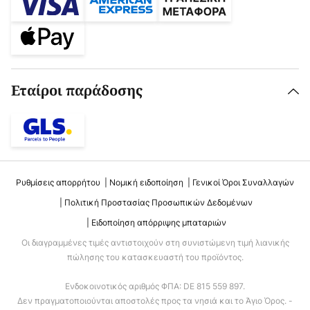
Εταίροι παράδοσης
Ρυθμίσεις απορρήτου
Νομική ειδοποίηση
Γενικοί Όροι Συναλλαγών
Πολιτική Προστασίας Προσωπικών Δεδομένων
Ειδοποίηση απόρριψης μπαταριών
Οι διαγραμμένες τιμές αντιστοιχούν στη συνιστώμενη τιμή λιανικής
πώλησης του κατασκευαστή του προϊόντος.
Ενδοκοινοτικός αριθμός ΦΠΑ: DE 815 559 897.
Δεν πραγματοποιούνται αποστολές προς τα νησιά και το Άγιο Όρος. -