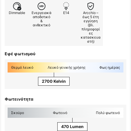
Dimmable
Ενεργειακά
E14
Arcchio –
αποδοτικό
έως 5 έτη
&
εγγύηση
ανθεκτικό
(βλ.
πληροφορί
ες
κατασκευα
στή)
Εφέ φωτισμού
Θερμό λευκό
Λευκό γενικής χρήσης
Φως ημέρας
2700 Kelvin
Φωτεινότητα
Σκούρο
Φωτεινό
Πολύ φωτεινό
470 Lumen