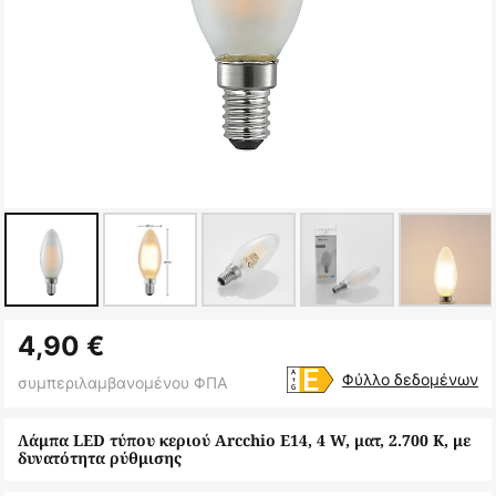
Μετάβαση
4,90 €
στην
αρχή
Φύλλο δεδομένων
συμπεριλαμβανομένου ΦΠΑ
της
συλλογής
Λάμπα LED τύπου κεριού Arcchio E14, 4 W, ματ, 2.700 K, με
δυνατότητα ρύθμισης
εικόνων