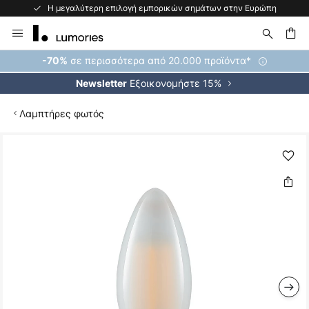
Η μεγαλύτερη επιλογή εμπορικών σημάτων στην Ευρώπη
Μετάβαση
στο
περιεχόμενο
ήτηση
σε περισσότερα από 20.000 προϊόντα*
-70%
Εξοικονομήστε 15%
Newsletter
Λαμπτήρες φωτός
Μετάβαση
στο
τέλος
της
συλλογής
εικόνων