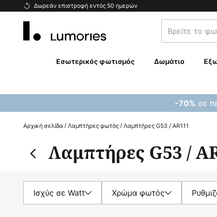
Μετάβαση
Δωρεάν επιστροφή εντός 50 ημερών
στο
Βρείτε
περιεχόμενο
το
φωτιστικό
σας...
Εσωτερικός φωτισμός
Δωμάτιο
Εξω
σε πε
-70%
Αρχική σελίδα
Λαμπτήρες φωτός
Λαμπτήρες G53 / AR111
Λαμπτήρες G53 / A
Ισχύς σε Watt
Χρώμα φωτός
Ρυθμι