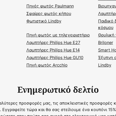
Πηγές φωτός Paulmann
Βιομηχα
Σφαίρες φωτός κήπου
Λαμπτήρ
Φωτιστικό Lindby
Παιδικό 
κόσμου
Πηγή φωτός με τηλεχειριστήριο
Θρυλική
Λαμπτήρες Philips Hue E27
Briloner
Λαμπτήρες Philips Hue E14
Smart H
Λαμπτήρες Philips Hue GU10
Έξυπνη α
Πηγή φωτός Arcchio
Lindby
Ενημερωτικό δελτίο
αλύτερες προσφορές μας, τις αποκλειστικές προσφορές κα
. Εγγραφείτε τώρα και θα σας στείλουμε ένα κουπόνι 15%
ρώσετε στην πρώτη σας αγορά στο ηλεκτρονικό μας κατ