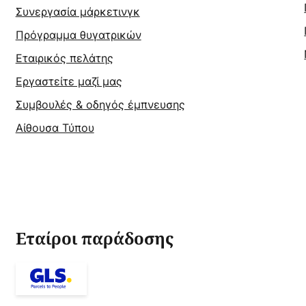
Συνεργασία μάρκετινγκ
Πρόγραμμα θυγατρικών
Εταιρικός πελάτης
Εργαστείτε μαζί μας
Συμβουλές & οδηγός έμπνευσης
Αίθουσα Τύπου
Εταίροι παράδοσης