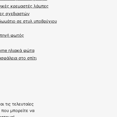
νικές κρεμαστές λάμπες
ες σχεδιαστών
δωμάτιο σε στυλ υποβρύχιου
 πηγή φωτός
ome ηλιακά φώτα
σφάλεια στο σπίτι
ι τις τελευταίες
 που μπορείτε να
άστημα!