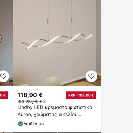
118,90 €
0 €
RRP -109,00 €
RRP
227,90 €
Lindby LED κρεμαστό φωτιστικό
Auron, χρώματος νικελίου,
μεταλλικό, ρυθμιζόμενο
Διαθέσιμο