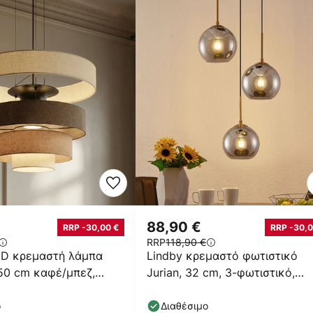
88,90 €
RRP -30,00 €
RRP -30,0
RRP
118,90 €
ED κρεμαστή λάμπα
Lindby κρεμαστό φωτιστικό
50 cm καφέ/μπεζ,
Jurian, 32 cm, 3-φωτιστικό,
μπρούντζος, καπνός, γυαλί
ο
Διαθέσιμο