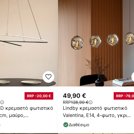
49,90 €
RRP -20,00 €
RRP -79,0
RRP
128,90 €
ED κρεμαστό φωτιστικό
Lindby κρεμαστό φωτιστικό
 cm, μαύρο,
Valentina, E14, 4-φωτο, γκρι
νο
καπνί, γυαλί
ο
Διαθέσιμο