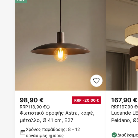
98,90 €
167,90 €
RRP -20,00 €
RRP
118,90 €
RRP
197,90 €
Φωτιστικό οροφής Astra, καφέ,
Lucande L
μέταλλο, Ø 41 cm, E27
Peldano, Ø
step-dim
Χρόνος παράδοσης: 8 - 12
Διαθέσιμ
εργάσιμες ημέρες