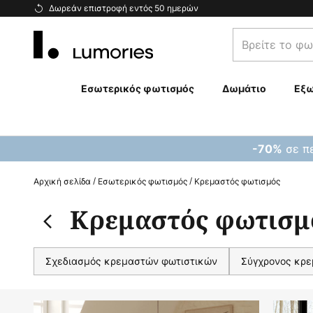
Μετάβαση
Δωρεάν επιστροφή εντός 50 ημερών
στο
Βρείτε
περιεχόμενο
το
φωτιστικό
σας...
Εσωτερικός φωτισμός
Δωμάτιο
Εξω
σε πε
-70%
Αρχική σελίδα
Εσωτερικός φωτισμός
Κρεμαστός φωτισμός
Κρεμαστός φωτισμ
Σχεδιασμός κρεμαστών φωτιστικών
Σύγχρονος κρε