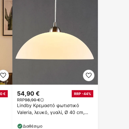
54,90 €
0 €
RRP -44%
RRP
98,90 €
Lindby Κρεμαστό φωτιστικό
Valeria, λευκό, γυαλί, Ø 40 cm,
E27
Διαθέσιμο