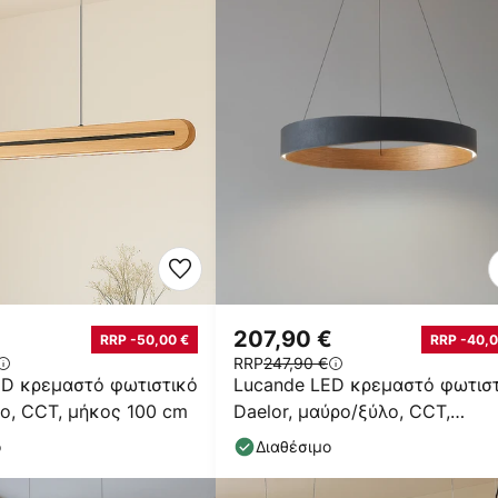
207,90 €
RRP -50,00 €
RRP -40,0
RRP
247,90 €
ED κρεμαστό φωτιστικό
Lucande LED κρεμαστό φωτισ
λο, CCT, μήκος 100 cm
Daelor, μαύρο/ξύλο, CCT,
ρυθμιζόμενο
ο
Διαθέσιμο