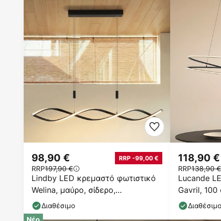
98,90 €
118,90 €
RRP -99,00 €
RRP
197,90 €
RRP
138,90 €
Lindby LED κρεμαστό φωτιστικό
Lucande L
Welina, μαύρο, σίδερο,
Gavril, 100
ρυθμιζόμενο
ρυθμιζόμε
Διαθέσιμο
Διαθέσιμ
Νέο