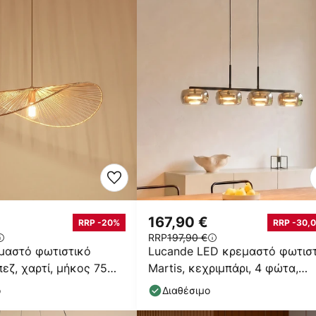
167,90 €
RRP -20%
RRP -30,0
RRP
197,90 €
μαστό φωτιστικό
Lucande LED κρεμαστό φωτισ
πεζ, χαρτί, μήκος 75
Martis, κεχριμπάρι, 4 φώτα,
ρυθμιζόμενη ένταση
ο
Διαθέσιμο