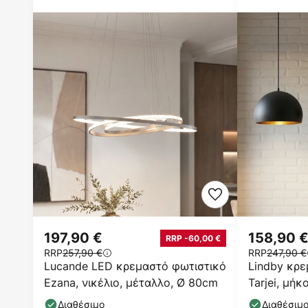
197,90 €
158,90 
RRP -60,00 €
RRP
257,90 €
RRP
247,90 €
Lucande LED κρεμαστό φωτιστικό
Lindby κρε
Ezana, νικέλιο, μέταλλο, Ø 80cm
Tarjei, μή
χρυσό, μέ
Διαθέσιμο
Διαθέσιμ