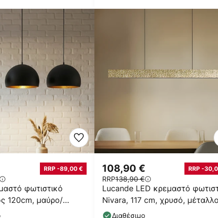
€
108,90 €
RRP -89,00 €
RRP -30,0
RRP
138,90 €
μαστό φωτιστικό
Lucande LED κρεμαστό φωτισ
κος 120cm, μαύρο/
Nivara, 117 cm, χρυσό, μέταλλ
ταλλο
ο
Διαθέσιμο