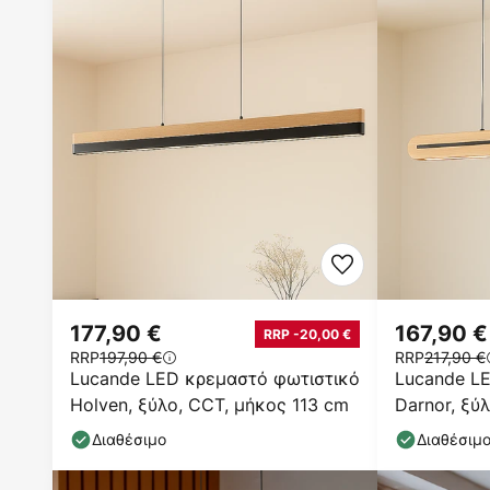
177,90 €
167,90 €
RRP -20,00 €
RRP
197,90 €
RRP
217,90 €
Lucande LED κρεμαστό φωτιστικό
Lucande L
Holven, ξύλο, CCT, μήκος 113 cm
Darnor, ξύ
Διαθέσιμο
Διαθέσιμ