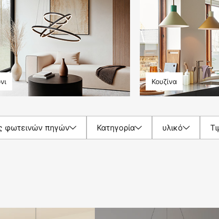
νι
Κουζίνα
ς φωτεινών πηγών
Κατηγορία
υλικό
Τι