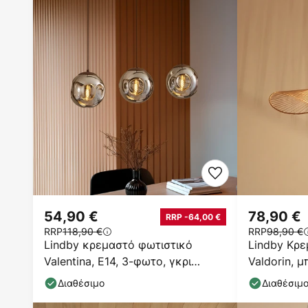
54,90 €
78,90 €
RRP -64,00 €
RRP
118,90 €
RRP
98,90 €
Lindby κρεμαστό φωτιστικό
Lindby Κρε
Valentina, E14, 3-φωτο, γκρι
Valdorin, μ
καπνί, γυαλί
cm
Διαθέσιμο
Διαθέσιμ