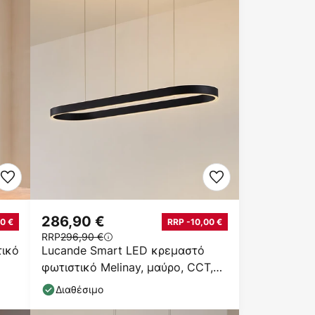
286,90 €
0 €
RRP -10,00 €
RRP
296,90 €
τικό
Lucande Smart LED κρεμαστό
φωτιστικό Melinay, μαύρο, CCT,
Tuya
Διαθέσιμο