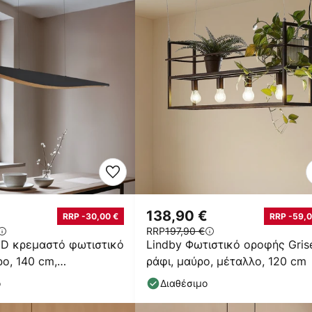
138,90 €
RRP -30,00 €
RRP -59,0
RRP
197,90 €
ED κρεμαστό φωτιστικό
Lindby Φωτιστικό οροφής Grise
ρο, 140 cm,
ράφι, μαύρο, μέταλλο, 120 cm
νο
ο
Διαθέσιμο