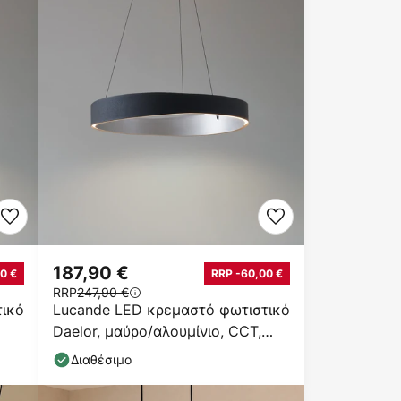
187,90 €
0 €
RRP -60,00 €
RRP
247,90 €
τικό
Lucande LED κρεμαστό φωτιστικό
Daelor, μαύρο/αλουμίνιο, CCT,
ρυθμιζόμενη ένταση
Διαθέσιμο