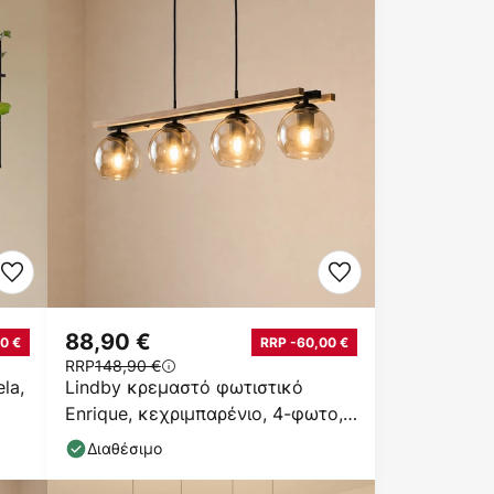
88,90 €
0 €
RRP -60,00 €
RRP
148,90 €
la,
Lindby κρεμαστό φωτιστικό
Enrique, κεχριμπαρένιο, 4-φωτο,
γυαλί, ξύλο, E27
Διαθέσιμο