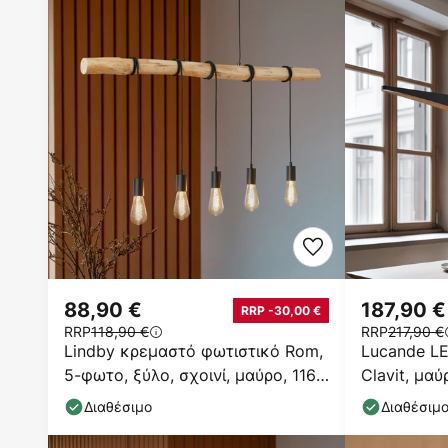
88,90 €
187,90 €
RRP -30,00 €
RRP
118,90 €
RRP
217,90 €
Lindby κρεμαστό φωτιστικό Rom,
Lucande L
5-φωτο, ξύλο, σχοινί, μαύρο, 116
Clavit, μαύ
cm
ρυθμιζόμε
Διαθέσιμο
Διαθέσιμ