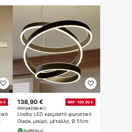
138,90 €
0 €
RRP -109,00 €
RRP
247,90 €
τικό
Lindby LED κρεμαστό φωτιστικό
ο
Olada, μαύρο, μέταλλο, Ø 51cm
Διαθέσιμο