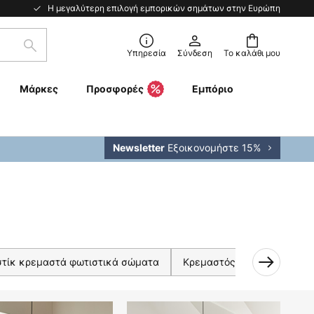
Η μεγαλύτερη επιλογή εμπορικών σημάτων στην Ευρώπη
Αναζήτηση
Υπηρεσία
Σύνδεση
Το καλάθι μου
Μάρκες
Προσφορές
Εμπόριο
Εξοικονομήστε 15%
Newsletter
στίκ κρεμαστά φωτιστικά σώματα
Κρεμαστός φωτισμός Classic