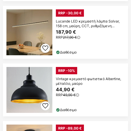
RRP -30,00 €
Lucande LED κρεμαστή λάμπα Solvar,
158 cm, μαύρη, CCT, ρυθμιζόμενη
ένταση
187,90 €
RRP
217,90 €
Διαθέσιμο
RRP -10%
Vintage κρεμαστό φωτιστικό Albertine,
μέταλλο, μαύρο
44,90 €
RRP
49,90 €
Διαθέσιμο
RRP -89,00 €