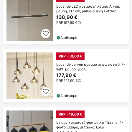
Lucande LED κρεμαστή λάμπα Arvon,
μαύρη, 117 cm, ρυθμιζόμενη ένταση
φωτισμού,
138,90 €
RRP
197,90 €
Διαθέσιμο
RRP -50,00 €
Lucande Jarven κρεμαστό φωτιστικό, 7-
light, μαύρο, γυαλί
177,90 €
RRP
227,90 €
Διαθέσιμο
RRP -49,00 €
Lindby κρεμαστό φωτιστικό Tirzana, 4-
φωτο, μαύρο, μέταλλο, ξύλο