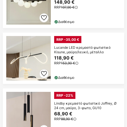
148,90 €
RRP
197,90 €
Διαθέσιμο
RRP -35,00 €
Lucande LED κρεμαστό φωτιστικό
Kisune, μαύρο/λευκό, μέταλλο
118,90 €
RRP
153,90 €
Διαθέσιμο
RRP -22%
Lindby κρεμαστό φωτιστικό Joffrey, Ø
24 cm, μαύρο, 3-φωτο, GU10
68,90 €
RRP
88,90 €