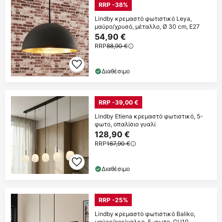
RRP -38%
Lindby κρεμαστό φωτιστικό Leya,
μαύρο/χρυσό, μέταλλο, Ø 30 cm, E27
54,90 €
RRP
88,90 €
Διαθέσιμο
RRP -39,00 €
Lindby Etiena κρεμαστό φωτιστικό, 5-
φωτο, οπαλίσιο γυαλί
128,90 €
RRP
167,90 €
Διαθέσιμο
RRP -25%
Lindby κρεμαστό φωτιστικό Baliko,
μαύρο/ορείχαλκο, 5-φωτο, GU10