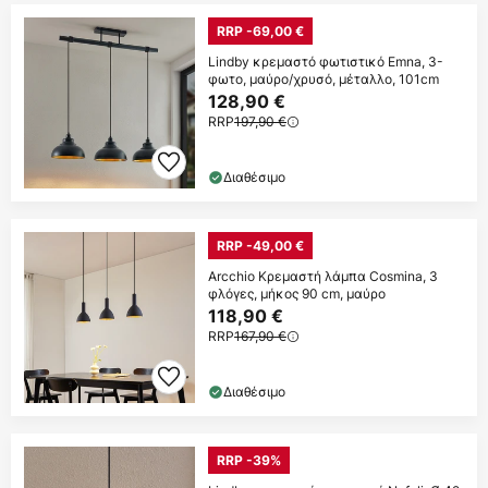
RRP -69,00 €
Lindby κρεμαστό φωτιστικό Emna, 3-
φωτο, μαύρο/χρυσό, μέταλλο, 101cm
128,90 €
RRP
197,90 €
Διαθέσιμο
RRP -49,00 €
Arcchio Κρεμαστή λάμπα Cosmina, 3
φλόγες, μήκος 90 cm, μαύρο
118,90 €
RRP
167,90 €
Διαθέσιμο
RRP -39%