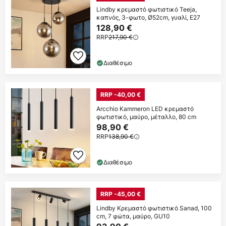
Lindby κρεμαστό φωτιστικό Teeja,
καπνός, 3-φωτο, Ø52cm, γυαλί, E27
128,90 €
RRP
217,90 €
Διαθέσιμο
RRP -40,00 €
Arcchio Kammeron LED κρεμαστό
φωτιστικό, μαύρο, μέταλλο, 80 cm
98,90 €
RRP
138,90 €
Διαθέσιμο
RRP -45,00 €
Lindby Κρεμαστό φωτιστικό Sanad, 100
cm, 7 φώτα, μαύρο, GU10