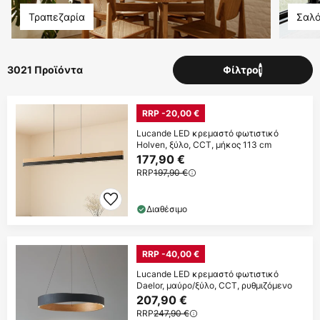
Τραπεζαρία
Σαλό
3021 Προϊόντα
Φίλτρο
1
RRP -20,00 €
Lucande LED κρεμαστό φωτιστικό
Holven, ξύλο, CCT, μήκος 113 cm
177,90 €
RRP
197,90 €
Διαθέσιμο
RRP -40,00 €
Lucande LED κρεμαστό φωτιστικό
Daelor, μαύρο/ξύλο, CCT, ρυθμιζόμενο
207,90 €
RRP
247,90 €