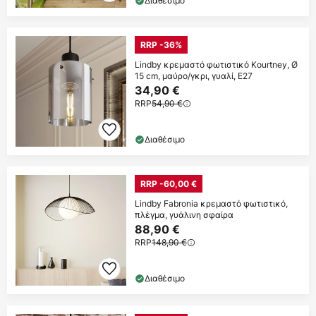
Διαθέσιμο
RRP -36%
Lindby κρεμαστό φωτιστικό Kourtney, Ø
15 cm, μαύρο/γκρι, γυαλί, E27
34,90 €
RRP
54,90 €
Διαθέσιμο
RRP -60,00 €
Lindby Fabronia κρεμαστό φωτιστικό,
πλέγμα, γυάλινη σφαίρα
88,90 €
RRP
148,90 €
Διαθέσιμο