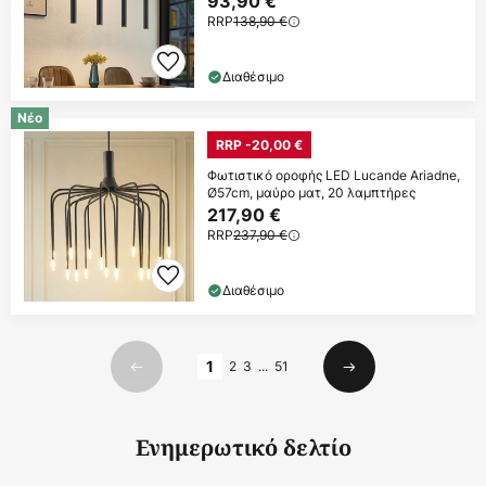
93,90 €
RRP
138,90 €
Διαθέσιμο
Νέο
RRP -20,00 €
Φωτιστικό οροφής LED Lucande Ariadne,
Ø57cm, μαύρο ματ, 20 λαμπτήρες
217,90 €
RRP
237,90 €
Διαθέσιμο
Σελίδα
1
2
3
...
51
Προηγούμενο
Επόμενο
Ενημερωτικό δελτίο