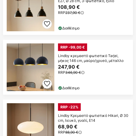
E27, Ø 28 cm, 3-φωτιστικό, ξύλο
108,90 €
RRP
237,90 €
Διαθέσιμο
RRP -99,00 €
Lindby κρεμαστό φωτιστικό Tarjei,
μήκος 146 cm, μαύρο/χρυσό, μέταλλο
247,90 €
RRP
346,90 €
Διαθέσιμο
RRP -22%
Lindby Κρεμαστό φωτιστικό Hikari, Ø 30
cm, λευκό, γυαλί, E14
68,90 €
RRP
88,90 €