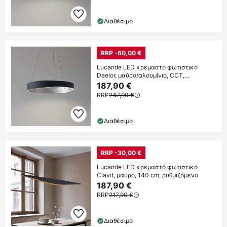
Διαθέσιμο
RRP -60,00 €
Lucande LED κρεμαστό φωτιστικό
Daelor, μαύρο/αλουμίνιο, CCT,
ρυθμιζόμενη ένταση
187,90 €
RRP
247,90 €
Διαθέσιμο
RRP -30,00 €
Lucande LED κρεμαστό φωτιστικό
Clavit, μαύρο, 140 cm, ρυθμιζόμενο
187,90 €
RRP
217,90 €
Διαθέσιμο