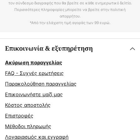
τον σύνδεσμο διαγραφής που θα βρείτε σε κάθε ενημερωτικό δελτίο.
Περισσότερες πληροφορίες μπορείτε να βρείτε στην πολιτική
απορρήτου.
*Από την ελάχιστη τιμή αγοράς των 99 ευρώ.
Επικοινωνία & εξυπηρέτηση
Ακύρωση παραγγελίας
FAQ - Συχνές ερωτήσεις
Παρακολούθηση παραγγελίας
Επικοινωνήστε μαζί μας
Κόστος αποστολής
Επιστροφές
Μέθοδοι πληρωμής
Λογαριασμός και εγγραφή