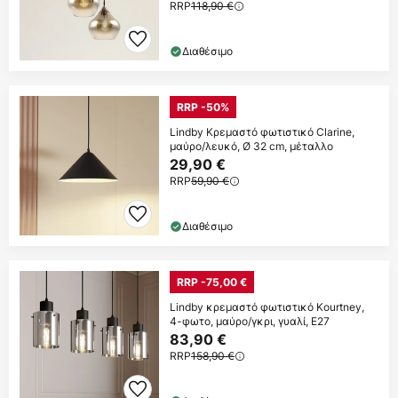
RRP
118,90 €
Διαθέσιμο
RRP -50%
Lindby Κρεμαστό φωτιστικό Clarine,
μαύρο/λευκό, Ø 32 cm, μέταλλο
29,90 €
RRP
59,90 €
Διαθέσιμο
RRP -75,00 €
Lindby κρεμαστό φωτιστικό Kourtney,
4-φωτο, μαύρο/γκρι, γυαλί, E27
83,90 €
RRP
158,90 €