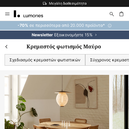
Η μεγαλύτερη επιλογή εμπορικών σημάτων στην Ευρώπη
Μετάβαση
στο
περιεχόμενο
ήτηση
σε περισσότερα από 20.000 προϊόντα*
-70%
Εξοικονομήστε 15%
Newsletter
Κρεμαστός φωτισμός Μαύρο
Σχεδιασμός κρεμαστών φωτιστικών
Σύγχρονος κρεμαστ