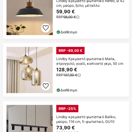
Lindby κρεμαστό φωτιστικό Nefeli, Ø 42
cm, μαύρο, ξύλο, μέταλλο
59,90 €
RRP
98,90 €
Διαθέσιμο
RRP -69,00 €
Lindby Κρεμαστό φωτιστικό Marla,
στρογγυλό, γυαλί, καπνιστό γκρι, 50 cm
128,90 €
RRP
197,90 €
Διαθέσιμο
RRP -25%
Lindby κρεμαστό φωτιστικό Baliko,
μαύρο, 116 cm, 5-φωτιστικό, GU10
73,90 €