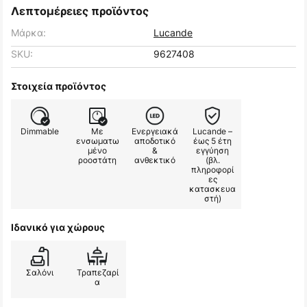
Λεπτομέρειες προϊόντος
Μάρκα:
Lucande
SKU:
9627408
Στοιχεία προϊόντος
Dimmable
Με
Ενεργειακά
Lucande –
ενσωματω
αποδοτικό
έως 5 έτη
μένο
&
εγγύηση
ροοστάτη
ανθεκτικό
(βλ.
πληροφορί
ες
κατασκευα
στή)
Ιδανικό για χώρους
Σαλόνι
Τραπεζαρί
α