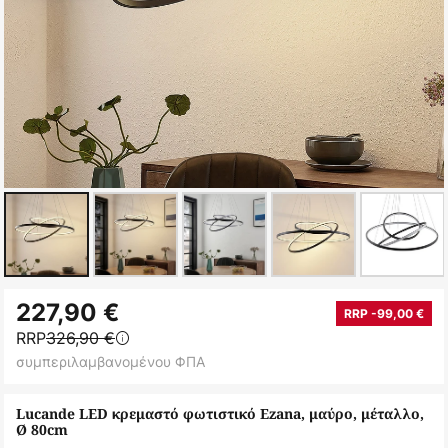
Μετάβαση
227,90 €
στην
RRP -99,00 €
RRP
326,90 €
αρχή
συμπεριλαμβανομένου ΦΠΑ
της
συλλογής
Lucande LED κρεμαστό φωτιστικό Ezana, μαύρο, μέταλλο,
εικόνων
Ø 80cm