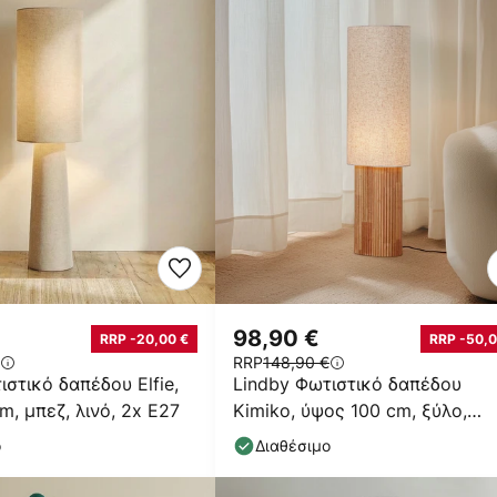
€
98,90 €
RRP -20,00 €
RRP -50,0
RRP
148,90 €
ιστικό δαπέδου Elfie,
Lindby Φωτιστικό δαπέδου
m, μπεζ, λινό, 2x E27
Kimiko, ύψος 100 cm, ξύλο,
ύφασμα, E27
ο
Διαθέσιμο