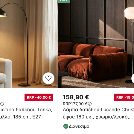
€
158,90 €
RRP -40,00 €
RRP -19,0
RRP
177,90 €
ιστικό δαπέδου Tonka,
Λάμπα δαπέδου Lucande Christ
αλλο, 185 cm, E27
ύψος 160 εκ., χρώμιο/λευκό,
γυαλί
ο
Διαθέσιμο