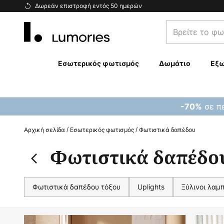
Μετάβαση
Δωρεάν επιστροφή εντός 50 ημερών
στο
Βρείτε
περιεχόμενο
το
φωτιστικό
σας...
Εσωτερικός φωτισμός
Δωμάτιο
Εξω
σε πε
-70%
Αρχική σελίδα
Εσωτερικός φωτισμός
Φωτιστικά δαπέδου
Φωτιστικά δαπέδο
Φωτιστικά δαπέδου τόξου
Uplights
Ξύλινοι λαμ