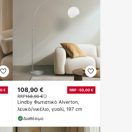
108,90 €
0 €
RRP -50,00 €
RRP
158,90 €
Lindby Φωτιστικό Alverton,
λευκό/νικέλιο, γυαλί, 197 cm
Διαθέσιμο