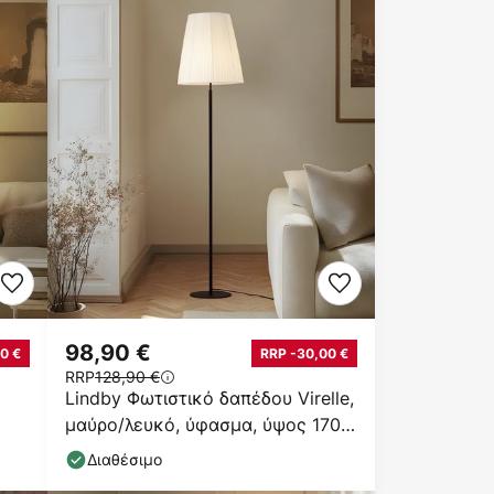
98,90 €
0 €
RRP -30,00 €
RRP
128,90 €
Lindby Φωτιστικό δαπέδου Virelle,
μαύρο/λευκό, ύφασμα, ύψος 170
cm
Διαθέσιμο