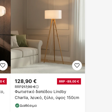
128,90 €
0 €
RRP -89,00 €
RRP
217,90 €
o,
Φωτιστικό δαπέδου Lindby
Charlia, λευκό, ξύλο, ύψος 150cm
Διαθέσιμο