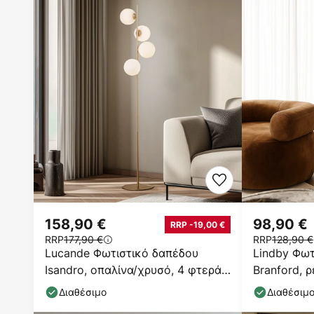
158,90 €
98,90 €
RRP -19,00 €
RRP
177,90 €
RRP
128,90 €
Lucande Φωτιστικό δαπέδου
Lindby Φωτ
Isandro, οπαλίνα/χρυσό, 4 φτερά,
Branford, 
γυαλί/μέταλλο
τραβερτίνη
Διαθέσιμο
Διαθέσιμ