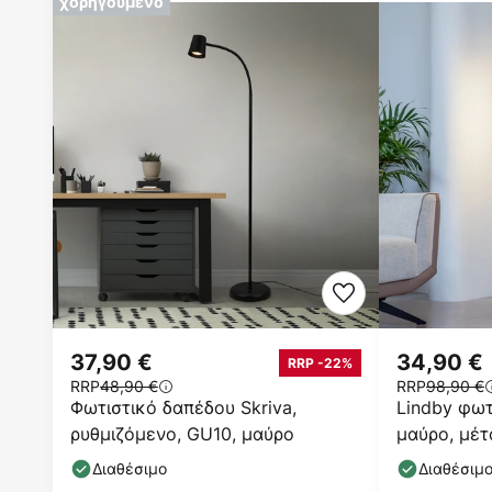
χορηγούμενο
37,90 €
34,90 €
RRP -22%
RRP
48,90 €
RRP
98,90 €
Φωτιστικό δαπέδου Skriva,
Lindby φωτ
ρυθμιζόμενο, GU10, μαύρο
μαύρο, μέτ
E27
Διαθέσιμο
Διαθέσιμ