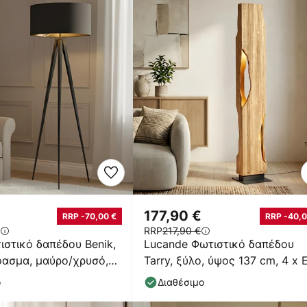
177,90 €
RRP -70,00 €
RRP -40,0
RRP
217,90 €
ιστικό δαπέδου Benik,
Lucande Φωτιστικό δαπέδου
φασμα, μαύρο/χρυσό,
Tarry, ξύλο, ύψος 137 cm, 4 x 
ο
Διαθέσιμο