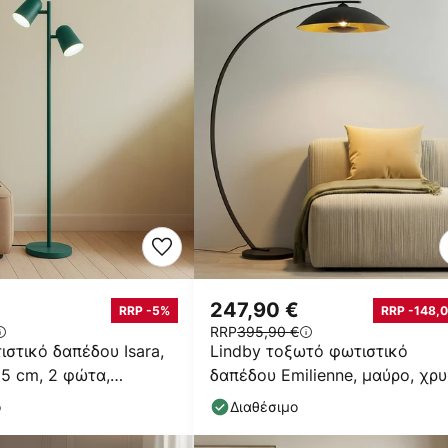
247,90 €
RRP -5%
RRP -148,0
RRP
395,90 €
ιστικό δαπέδου Isara,
Lindby τοξωτό φωτιστικό
65 cm, 2 φώτα,
δαπέδου Emilienne, μαύρο, χρ
27
χρώμα, 180 cm
ο
Διαθέσιμο