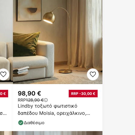
98,90 €
0 €
RRP -30,00 €
RRP
128,90 €
Lindby τοξωτό φωτιστικό
υσό
δαπέδου Moisia, ορειχάλκινο,
μέταλλο, 148 cm
Διαθέσιμο