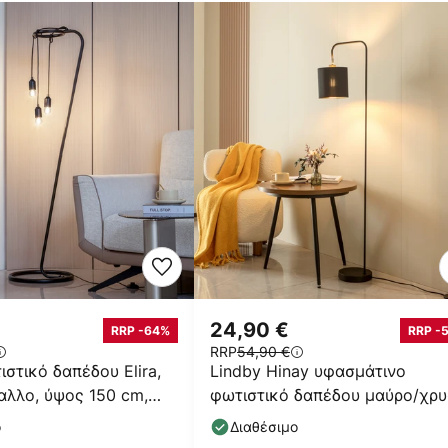
24,90 €
RRP -64%
RRP -
RRP
54,90 €
ιστικό δαπέδου Elira,
Lindby Hinay υφασμάτινο
αλλο, ύψος 150 cm,
φωτιστικό δαπέδου μαύρο/χρ
ο
Διαθέσιμο