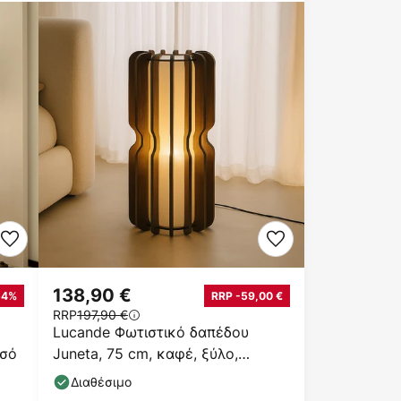
138,90 €
54%
RRP -59,00 €
RRP
197,90 €
Lucande Φωτιστικό δαπέδου
υσό
Juneta, 75 cm, καφέ, ξύλο,
ύφασμα
Διαθέσιμο