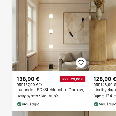
138,90 €
128,90 
RRP -29,00 €
RRP
167,90 €
RRP
148,90 €
Lucande LED-Stehleuchte Darrow,
Lindby Φωτ
μαύρο/οπαλίνα, γυαλί,
ύψος 124 c
ρυθμιζόμενο
Διαθέσιμο
Διαθέσιμ