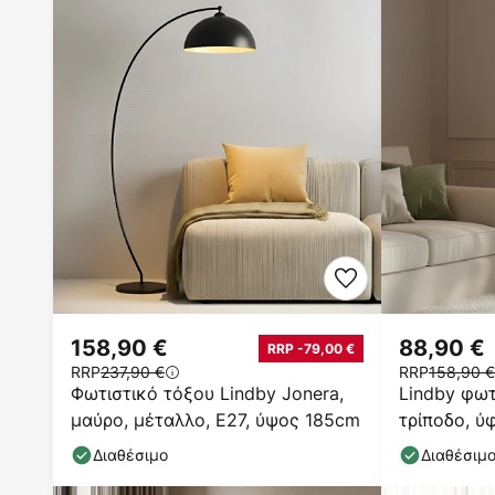
158,90 €
88,90 €
RRP -79,00 €
RRP
237,90 €
RRP
158,90 €
Φωτιστικό τόξου Lindby Jonera,
Lindby φωτ
μαύρο, μέταλλο, E27, ύψος 185cm
τρίποδο, ύ
153cm
Διαθέσιμο
Διαθέσιμ