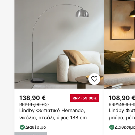
138,90 €
108,90 
RRP -59,00 €
RRP
197,90 €
RRP
148,90 €
Lindby Φωτιστικό Hernando,
Lindby Φωτ
νικέλιο, ατσάλι, ύψος 188 cm
μαύρο, μέτ
Διαθέσιμο
Διαθέσιμ