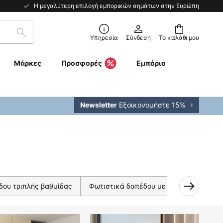
Η μεγαλύτερη επιλογή εμπορικών σημάτων στην Ευρώπη
Αναζήτηση
Υπηρεσία
Σύνδεση
Το καλάθι μου
Μάρκες
Προσφορές
Εμπόριο
Εξοικονομήστε 15%
Newsletter
δου τριπλής βαθμίδας
Φωτιστικά δαπέδου με φως ανάγνωσης