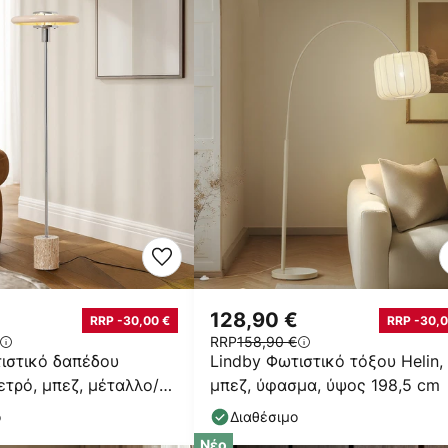
128,90 €
RRP -30,00 €
RRP -30,0
RRP
158,90 €
ιστικό δαπέδου
Lindby Φωτιστικό τόξου Helin,
ρετρό, μπεζ, μέταλλο/
μπεζ, ύφασμα, ύψος 198,5 cm
ο
Διαθέσιμο
Νέο