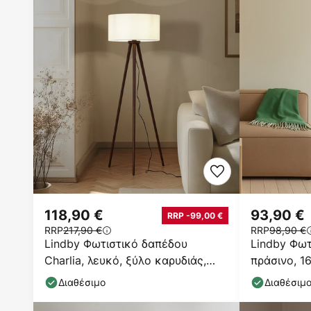
118,90 €
93,90 €
RRP -99,00 €
RRP
217,90 €
RRP
98,90 €
Lindby Φωτιστικό δαπέδου
Lindby Φωτ
Charlia, λευκό, ξύλο καρυδιάς,
πράσινο, 1
ύψος 150 cm
μέταλλο, E
Διαθέσιμο
Διαθέσιμ