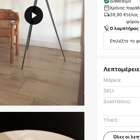
Διαθέσιμο
Χρόνος παράδο
39,90 €
τέλος
φόρου
Ο λαμπτήρας 
Επιλέξτε το φ
Λεπτομέρειε
Μάρκα:
SKU:
Διαστάσεις:
Υλικό:
Όλες οι λεπ