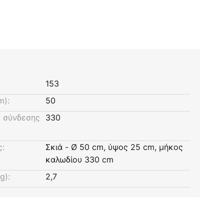
153
m):
50
 σύνδεσης
330
ς:
Σκιά - Ø 50 cm, ύψος 25 cm, μήκος
καλωδίου 330 cm
g):
2,7