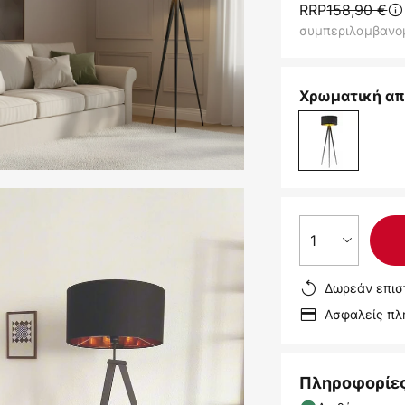
RRP
158,90 €
συμπεριλαμβανο
Χρωματική απ
1
Δωρεάν επισ
Ασφαλείς π
Πληροφορίε