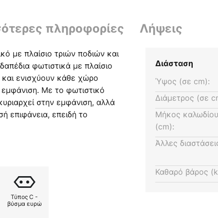
σότερες πληροφορίες
Λήψεις
ικό με πλαίσιο τριών ποδιών και
Διάσταση
δαπέδια φωτιστικά με πλαίσιο
n και ενισχύουν κάθε χώρο
Ύψος (σε cm):
 εμφάνιση. Με το φωτιστικό
Διάμετρος (σε c
κυριαρχεί στην εμφάνιση, αλλά
σή επιφάνεια, επειδή το
Μήκος καλωδίου
στρου λάμπει με μια χρυσή
(cm):
 την εμφάνιση του φωτιστικού,
Άλλες διαστάσει
 άνετο φως. Εάν τοποθετήσετε
τέρνο σαλόνι, είναι βέβαιο ότι
Καθαρό βάρος (k
γάλο χρονικό διάστημα και θα
ός που θα ενισχύει την
Τύπος C -
νεται μέσω ενός ποδοδιακόπτη
βύσμα ευρώ