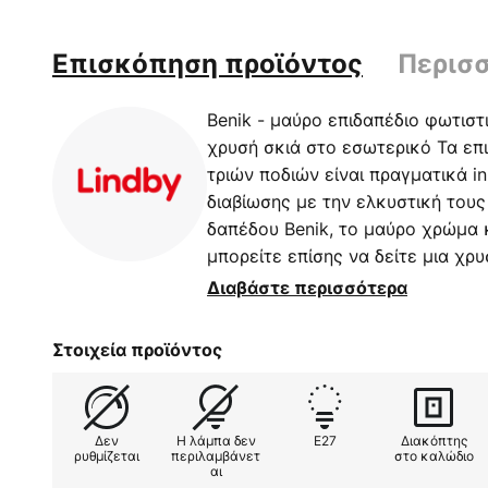
Επισκόπηση προϊόντος
Περισ
Benik - μαύρο επιδαπέδιο φωτιστ
χρυσή σκιά στο εσωτερικό Τα επι
τριών ποδιών είναι πραγματικά i
διαβίωσης με την ελκυστική τους
δαπέδου Benik, το μαύρο χρώμα 
μπορείτε επίσης να δείτε μια χρυ
εσωτερικό του κυλινδρικού σκιά
Διαβάστε περισσότερα
λάμψη και όχι μόνο εξατομικεύει
αλλά παρέχει επίσης ένα ζεστό,
Στοιχεία προϊόντος
το φωτιστικό δαπέδου σε ένα μον
θα απολαμβάνετε το Benik για με
έχετε πάντα μια κομψή πηγή φωτ
Δεν
Η λάμπα δεν
E27
Διακόπτης
ατμόσφαιρα. Ο χειρισμός του γί
ρυθμίζεται
περιλαμβάνετ
στο καλώδιο
αι
στο καλώδιο παροχής.