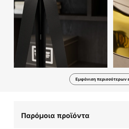
Εμφάνιση περισσότερων 
Μετάβαση
στην
αρχή
της
Παρόμοια προϊόντα
συλλογής
εικόνων