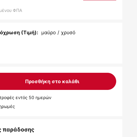
μένου ΦΠΑ
μαύρο / χρυσό
όχρωση (Τιμή):
Προσθήκη στο καλάθι
τροφές εντός 50 ημερών
ληρωμές
ς παράδοσης