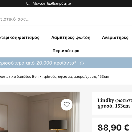
Μεγάλη διαθεσιμότητα
τερικός φωτισμός
Λαμπτήρες φωτός
Ανεμιστήρες
Περισσότερα
ρισσότερα από 20.000 προϊόντα*
φωτιστικό δαπέδου Benik, τρίποδο, ύφασμα, μαύρο/χρυσό, 153cm
Lindby φωτιστ
χρυσό, 153cm
88,90 €