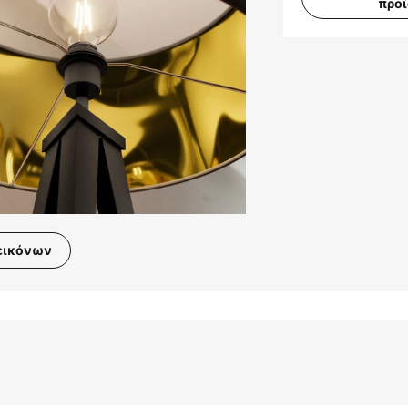
προ
εικόνων