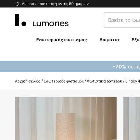
Μετάβαση
Δωρεάν επιστροφή εντός 50 ημερών
στο
Βρείτε
περιεχόμενο
το
φωτιστικό
σας...
Εσωτερικός φωτισμός
Δωμάτιο
Εξω
σε πε
-70%
Αρχική σελίδα
Εσωτερικός φωτισμός
Φωτιστικά δαπέδου
Lindby 
Μετάβαση
στο
τέλος
της
συλλογής
εικόνων