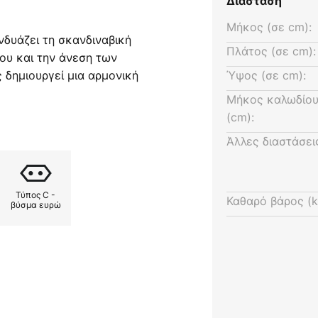
Διάσταση
Μήκος (σε cm):
νδυάζει τη σκανδιναβική
Πλάτος (σε cm):
λου και την άνεση των
δημιουργεί μια αρμονική
Ύψος (σε cm):
ιαίτερη νότα σε κάθε χώρο, είτε
Μήκος καλωδίου
ιο ή τραπεζαρία. Το ανοιχτό
(cm):
φασμα συμπληρώνουν τέλεια το
Άλλες διαστάσει
α ευχάριστο, διάχυτο φως που
 φιλόξενη ατμόσφαιρα.
Τύπος C -
κού δαπέδου δεν είναι μόνο
Καθαρό βάρος (k
βύσμα ευρώ
τουργικός. Η χρήση φυσικών
βικό στυλ και φέρνει ένα
ό του χώρου. Αυτό το
άδειγμα του πώς η μορφή και η
ούν αρμονικά για να
ές όσο και τις πρακτικές