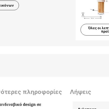
εικόνων
Όλες οι λεπ
προ
σότερες πληροφορίες
Λήψεις
νδιναβικό design σε