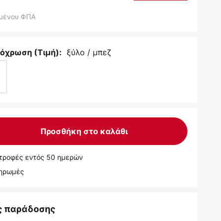
μένου ΦΠΑ
ξύλο / μπεζ
όχρωση (Τιμή):
Προσθήκη στο καλάθι
τροφές εντός 50 ημερών
ληρωμές
ς παράδοσης