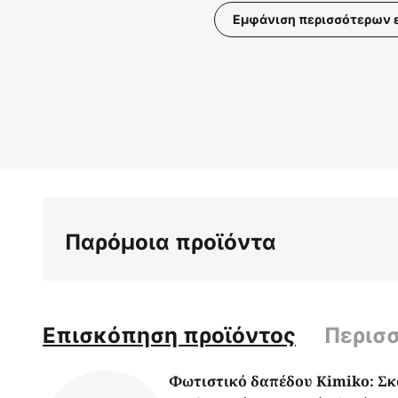
Εμφάνιση περισσότερων 
Μετάβαση
στην
αρχή
της
συλλογής
εικόνων
Παρόμοια προϊόντα
Επισκόπηση προϊόντος
Περισ
Φωτιστικό δαπέδου Kimiko: Σκα