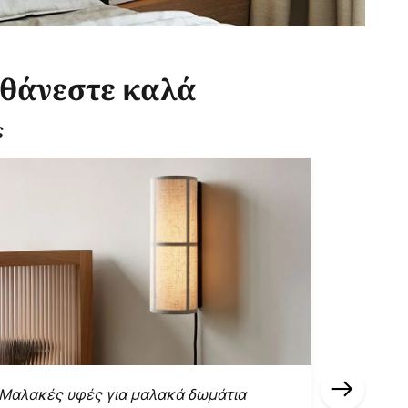
σθάνεστε καλά
ς
Μαλακές υφές για μαλακά δωμάτια
Ηγετική 