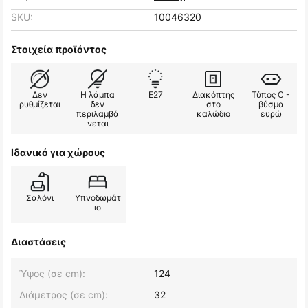
SKU:
10046320
Στοιχεία προϊόντος
Δεν
Η λάμπα
E27
Διακόπτης
Τύπος C -
ρυθμίζεται
δεν
στο
βύσμα
περιλαμβά
καλώδιο
ευρώ
νεται
Ιδανικό για χώρους
Σαλόνι
Υπνοδωμάτ
ιο
Διαστάσεις
Ύψος (σε cm):
124
Διάμετρος (σε cm):
32