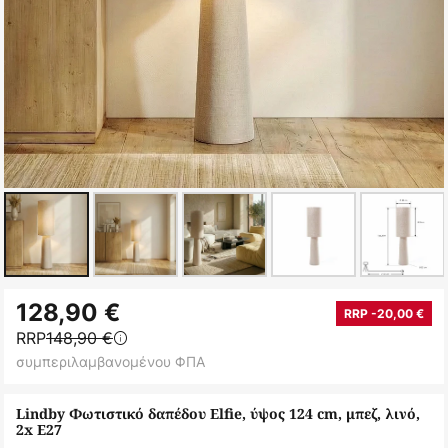
Μετάβαση
128,90 €
στην
RRP -20,00 €
RRP
148,90 €
αρχή
συμπεριλαμβανομένου ΦΠΑ
της
συλλογής
Lindby Φωτιστικό δαπέδου Elfie, ύψος 124 cm, μπεζ, λινό,
εικόνων
2x E27