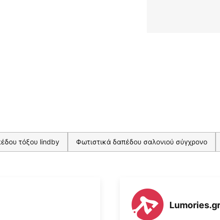
έδου τόξου lindby
Φωτιστικά δαπέδου σαλονιού σύγχρονο
Lumories.g