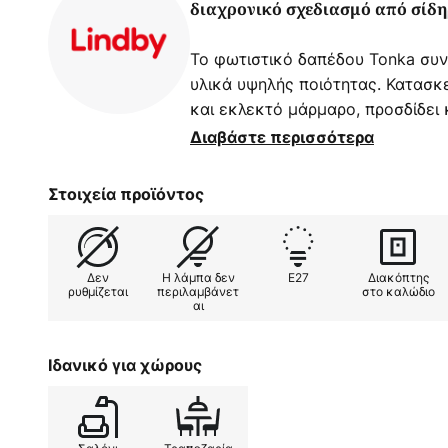
διαχρονικό σχεδιασμό από σίδ
Το φωτιστικό δαπέδου Tonka συν
υλικά υψηλής ποιότητας. Κατασκ
και εκλεκτό μάρμαρο, προσδίδει
τραπεζαρία. Ο αρμονικός συνδυα
Διαβάστε περισσότερα
στοιχείων δημιουργεί μια διακρι
που ενσωματώνεται άψογα σε μο
Στοιχεία προϊόντος
διακόσμησης.
Με τις καθαρές γραμμές και την
Δεν
Η λάμπα δεν
E27
Διακόπτης
του, το φωτιστικό δαπέδου Tonka
ρυθμίζεται
περιλαμβάνετ
στο καλώδιο
αι
χώρου. Δεν προσφέρει μόνο μια 
και ένα διακοσμητικό στοιχείο π
Ιδανικό για χρήση σε σαλόνια και
Ιδανικό για χώρους
ατμόσφαιρα που είναι τόσο χαλα