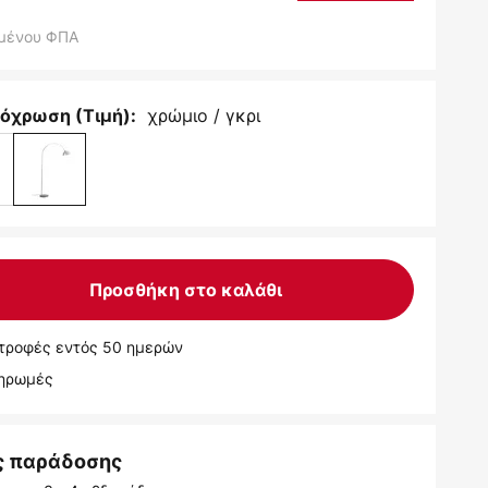
μένου ΦΠΑ
χρώμιο / γκρι
όχρωση (Τιμή):
Προσθήκη στο καλάθι
τροφές εντός 50 ημερών
ληρωμές
ς παράδοσης