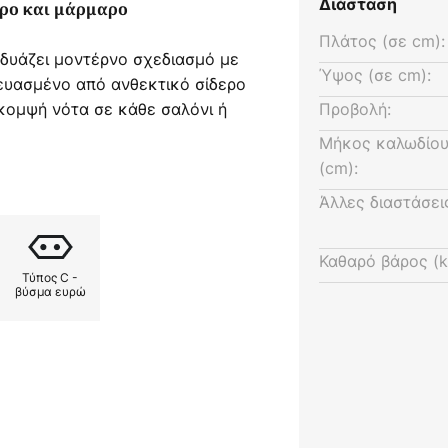
Διάσταση
ηρο και μάρμαρο
Πλάτος (σε cm):
δυάζει μοντέρνο σχεδιασμό με
Ύψος (σε cm):
ευασμένο από ανθεκτικό σίδερο
 κομψή νότα σε κάθε σαλόνι ή
Προβολή:
σμός χρωμίου και γκρι
Μήκος καλωδίου
τική, αλλά εκφραστική εμφάνιση,
(cm):
ντέρνα σχέδια εσωτερικής
Άλλες διαστάσει
 υψηλής ποιότητας κατασκευή
Καθαρό βάρος (k
Τύπος C -
 γίνεται το επίκεντρο κάθε
βύσμα ευρώ
ευχάριστη πηγή φωτός, αλλά
ου αναβαθμίζει τον χώρο.
 τραπεζαρίες, δημιουργεί μια
ρωτική όσο και εμπνευσμένη.