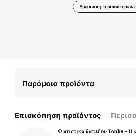
Εμφάνιση περισσότερων 
Μετάβαση
στην
αρχή
της
συλλογής
εικόνων
Παρόμοια προϊόντα
Επισκόπηση προϊόντος
Περισ
Φωτιστικό δαπέδου Tonka – Η 