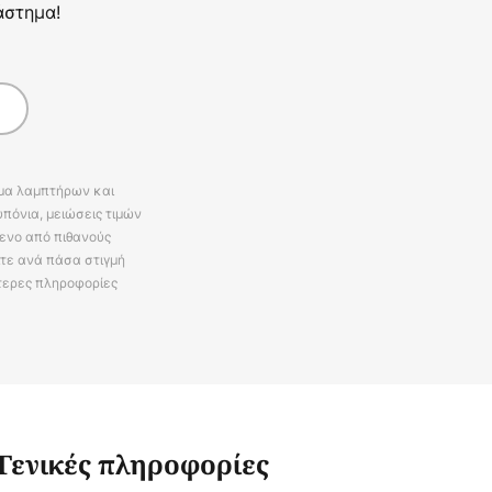
άστημα!
άμα λαμπτήρων και
πόνια, μειώσεις τιμών
ενο από πιθανούς
ίτε ανά πάσα στιγμή
τερες πληροφορίες
Γενικές πληροφορίες