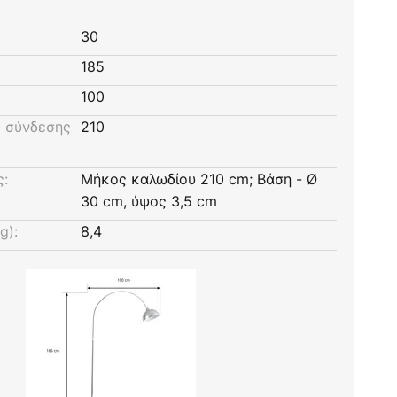
30
185
100
 σύνδεσης
210
ς:
Μήκος καλωδίου 210 cm; Βάση - Ø
30 cm, ύψος 3,5 cm
g):
8,4