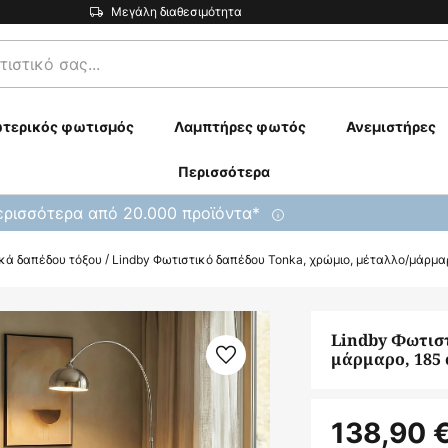
Μεγάλη διαθεσιμότητα
τερικός φωτισμός
Λαμπτήρες φωτός
Ανεμιστήρες
Περισσότερα
ρισσότερα από 20.000 προϊόντα*
κά δαπέδου τόξου
Lindby Φωτιστικό δαπέδου Tonka, χρώμιο, μέταλλο/μάρμαρ
Lindby Φωτιστ
μάρμαρο, 185 
138,90 