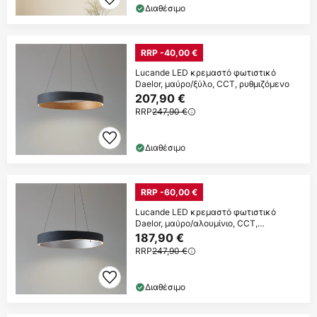
Διαθέσιμο
RRP -40,00 €
Lucande LED κρεμαστό φωτιστικό
Daelor, μαύρο/ξύλο, CCT, ρυθμιζόμενο
207,90 €
RRP
247,90 €
Διαθέσιμο
RRP -60,00 €
Lucande LED κρεμαστό φωτιστικό
Daelor, μαύρο/αλουμίνιο, CCT,
ρυθμιζόμενη ένταση
187,90 €
RRP
247,90 €
Διαθέσιμο