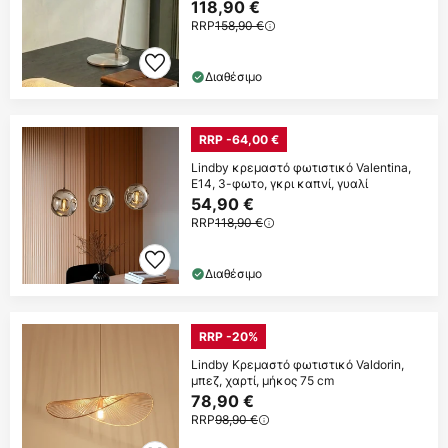
118,90 €
RRP
158,90 €
Διαθέσιμο
RRP -64,00 €
Lindby κρεμαστό φωτιστικό Valentina,
E14, 3-φωτο, γκρι καπνί, γυαλί
54,90 €
RRP
118,90 €
Διαθέσιμο
RRP -20%
Lindby Κρεμαστό φωτιστικό Valdorin,
μπεζ, χαρτί, μήκος 75 cm
78,90 €
RRP
98,90 €