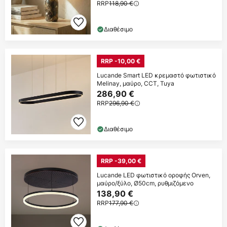
RRP
118,90 €
Διαθέσιμο
RRP -10,00 €
Lucande Smart LED κρεμαστό φωτιστικό
Melinay, μαύρο, CCT, Tuya
286,90 €
RRP
296,90 €
Διαθέσιμο
RRP -39,00 €
Lucande LED φωτιστικό οροφής Orven,
μαύρο/ξύλο, Ø50cm, ρυθμιζόμενο
138,90 €
RRP
177,90 €