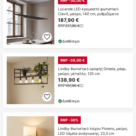
RRP -30,00 €
Lucande LED κρεμαστό φωτιστικό
Clavit, μαύρο, 140 cm, ρυθμιζόμενο
187,90 €
RRP
217,90 €
Διαθέσιμο
RRP -59,00 €
Lindby Φωτιστικό οροφής Grisela, ράφι,
μαύρο, μέταλλο, 120 cm
138,90 €
RRP
197,90 €
Διαθέσιμο
RRP -30%
Lindby Φωτιστικό τοίχου Florens, μαύρο,
LED λάμπα ανάγνωσης, 23,5 cm