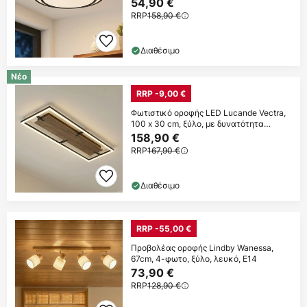
54,90 €
RRP
158,90 €
Διαθέσιμο
Νέο
RRP -9,00 €
Φωτιστικό οροφής LED Lucande Vectra,
100 x 30 cm, ξύλο, με δυνατότητα
ρύθμισης
158,90 €
RRP
167,90 €
Διαθέσιμο
RRP -55,00 €
Προβολέας οροφής Lindby Wanessa,
67cm, 4-φωτο, ξύλο, λευκό, E14
73,90 €
RRP
128,90 €