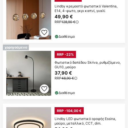
Lindby κρεμαστό φωτιστικό Valentina,
E14, 4-φωτο, γκρι καπνί, γυαλί
49,90 €
RRP
128,90 €
Διαθέσιμο
χορηγούμενο
RRP -22%
Φωτιστικό δαπέδου Skriva, ρυθμιζόμενο,
GU10, μαύρο
37,90 €
RRP
48,90 €
Διαθέσιμο
RRP -104,00 €
Lindby LED φωτιστικό οροφής Essina,
μαύρο, μεταλλικό, CCT, dim.