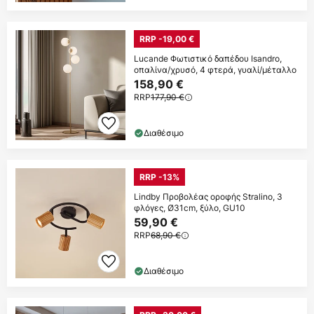
RRP -19,00 €
Lucande Φωτιστικό δαπέδου Isandro,
οπαλίνα/χρυσό, 4 φτερά, γυαλί/μέταλλο
158,90 €
RRP
177,90 €
Διαθέσιμο
RRP -13%
Lindby Προβολέας οροφής Stralino, 3
φλόγες, Ø31cm, ξύλο, GU10
59,90 €
RRP
68,90 €
Διαθέσιμο