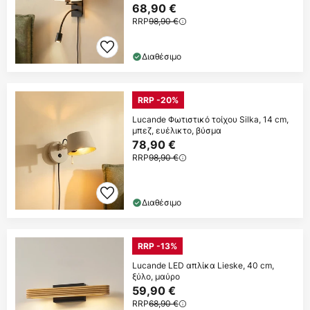
68,90 €
RRP
98,90 €
Διαθέσιμο
RRP -20%
Lucande Φωτιστικό τοίχου Silka, 14 cm,
μπεζ, ευέλικτο, βύσμα
78,90 €
RRP
98,90 €
Διαθέσιμο
RRP -13%
Lucande LED απλίκα Lieske, 40 cm,
ξύλο, μαύρο
59,90 €
RRP
68,90 €