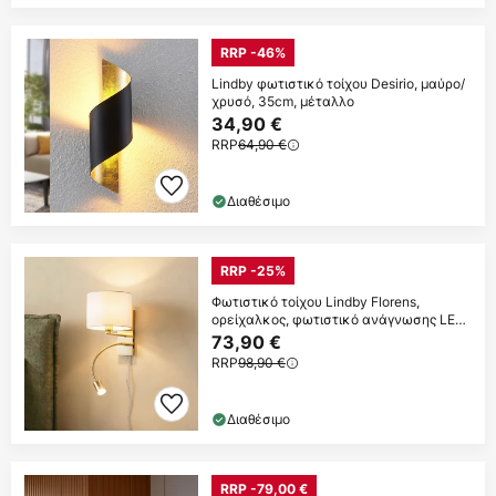
RRP -46%
Lindby φωτιστικό τοίχου Desirio, μαύρο/
χρυσό, 35cm, μέταλλο
34,90 €
RRP
64,90 €
Διαθέσιμο
RRP -25%
Φωτιστικό τοίχου Lindby Florens,
ορείχαλκος, φωτιστικό ανάγνωσης LED,
23,5 cm
73,90 €
RRP
98,90 €
Διαθέσιμο
RRP -79,00 €