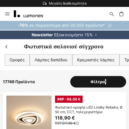
Η μεγαλύτερη επιλογή εμπορικών σημάτων στην Ευρώπη
Μετάβαση
στο
περιεχόμενο
ήτηση
σε περισσότερα από 20.000 προϊόντα*
-70%
Εξοικονομήστε 15%
Newsletter
Φωτιστικά σαλονιού σύγχρονο
Οροφές
Λάμπες δαπέδου
Κρεμαστές λάμπες
Τρ
17749 Προϊόντα
Φίλτρο
1
RRP -99,00 €
Φωτιστικό οροφής LED Lindby Rebeka, Ø
50 cm, CCT, τηλεχειριστήριο
118,90 €
RRP
217,90 €