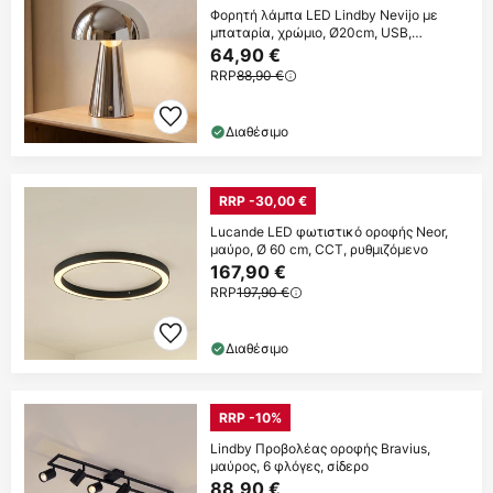
Φορητή λάμπα LED Lindby Nevijo με
μπαταρία, χρώμιο, Ø20cm, USB,
ρυθμιστής
64,90 €
RRP
88,90 €
Διαθέσιμο
RRP -30,00 €
Lucande LED φωτιστικό οροφής Neor,
μαύρο, Ø 60 cm, CCT, ρυθμιζόμενο
167,90 €
RRP
197,90 €
Διαθέσιμο
RRP -10%
Lindby Προβολέας οροφής Bravius,
μαύρος, 6 φλόγες, σίδερο
88,90 €