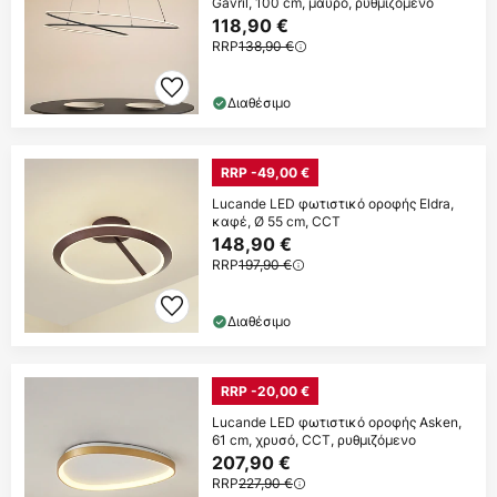
Gavril, 100 cm, μαύρο, ρυθμιζόμενο
118,90 €
RRP
138,90 €
Διαθέσιμο
RRP -49,00 €
Lucande LED φωτιστικό οροφής Eldra,
καφέ, Ø 55 cm, CCT
148,90 €
RRP
197,90 €
Διαθέσιμο
RRP -20,00 €
Lucande LED φωτιστικό οροφής Asken,
61 cm, χρυσό, CCT, ρυθμιζόμενο
207,90 €
RRP
227,90 €