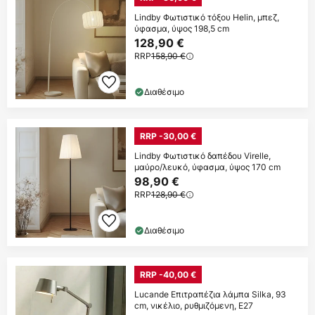
Lindby Φωτιστικό τόξου Helin, μπεζ,
ύφασμα, ύψος 198,5 cm
128,90 €
RRP
158,90 €
Διαθέσιμο
RRP -30,00 €
Lindby Φωτιστικό δαπέδου Virelle,
μαύρο/λευκό, ύφασμα, ύψος 170 cm
98,90 €
RRP
128,90 €
Διαθέσιμο
RRP -40,00 €
Lucande Επιτραπέζια λάμπα Silka, 93
cm, νικέλιο, ρυθμιζόμενη, E27