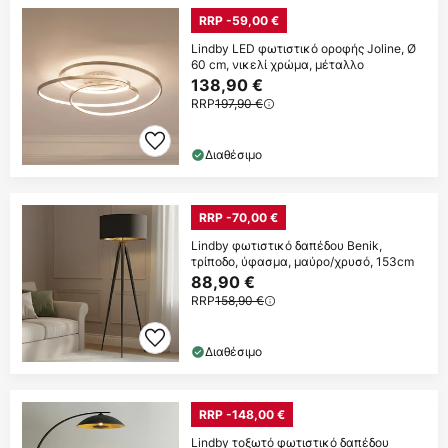
RRP -59,00 €
Lindby LED φωτιστικό οροφής Joline, Ø
60 cm, νικελί χρώμα, μέταλλο
138,90 €
RRP
197,90 €
Διαθέσιμο
RRP -70,00 €
Lindby φωτιστικό δαπέδου Benik,
τρίποδο, ύφασμα, μαύρο/χρυσό, 153cm
88,90 €
RRP
158,90 €
Διαθέσιμο
RRP -148,00 €
Lindby τοξωτό φωτιστικό δαπέδου