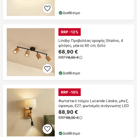
Διαθέσιμο
RRP -12%
Lindby Προβολέας οροφής Stralino, 4
φλόγες, μήκος 60 cm, ξύλο
68,90 €
RRP
78,90 €
Διαθέσιμο
RRP -10%
Φωτιστικό τοίχου Lucande Lieske, μπεζ,
ύφασμα, E27, φωτισμός ανάγνωσης LED
88,90 €
RRP
98,90 €
Διαθέσιμο