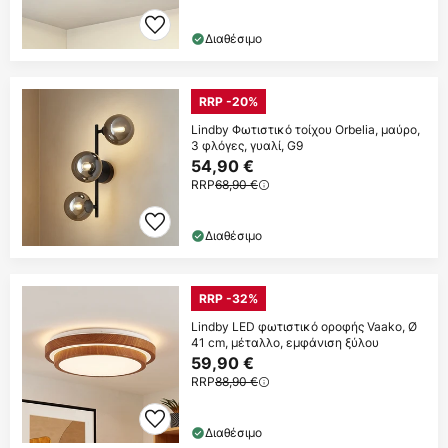
Διαθέσιμο
RRP -20%
Lindby Φωτιστικό τοίχου Orbelia, μαύρο,
3 φλόγες, γυαλί, G9
54,90 €
RRP
68,90 €
Διαθέσιμο
RRP -32%
Lindby LED φωτιστικό οροφής Vaako, Ø
41 cm, μέταλλο, εμφάνιση ξύλου
59,90 €
RRP
88,90 €
Διαθέσιμο