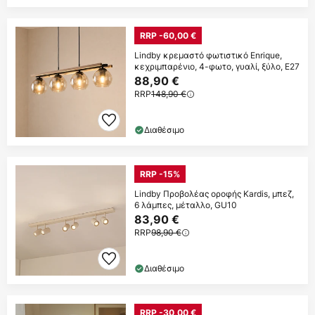
RRP -60,00 €
Lindby κρεμαστό φωτιστικό Enrique,
κεχριμπαρένιο, 4-φωτο, γυαλί, ξύλο, E27
88,90 €
RRP
148,90 €
Διαθέσιμο
RRP -15%
Lindby Προβολέας οροφής Kardis, μπεζ,
6 λάμπες, μέταλλο, GU10
83,90 €
RRP
98,90 €
Διαθέσιμο
RRP -30,00 €