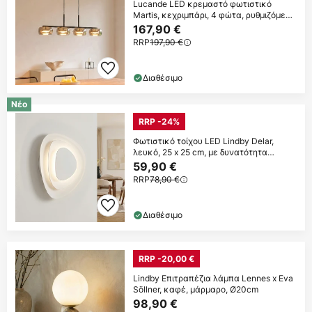
Lucande LED κρεμαστό φωτιστικό
Martis, κεχριμπάρι, 4 φώτα, ρυθμιζόμενη
ένταση
167,90 €
RRP
197,90 €
Διαθέσιμο
Νέο
RRP -24%
Φωτιστικό τοίχου LED Lindby Delar,
λευκό, 25 x 25 cm, με δυνατότητα
ρύθμισης
59,90 €
RRP
78,90 €
Διαθέσιμο
RRP -20,00 €
Lindby Επιτραπέζια λάμπα Lennes x Eva
Söllner, καφέ, μάρμαρο, Ø20cm
98,90 €