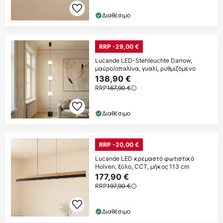
Διαθέσιμο
RRP -29,00 €
Lucande LED-Stehleuchte Darrow,
μαύρο/οπαλίνα, γυαλί, ρυθμιζόμενο
138,90 €
RRP
167,90 €
Διαθέσιμο
RRP -20,00 €
Lucande LED κρεμαστό φωτιστικό
Holven, ξύλο, CCT, μήκος 113 cm
177,90 €
RRP
197,90 €
Διαθέσιμο