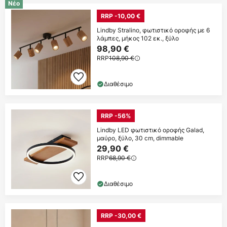
Νέο
RRP -10,00 €
Lindby Stralino, φωτιστικό οροφής με 6
λάμπες, μήκος 102 εκ., ξύλο
98,90 €
RRP
108,90 €
Διαθέσιμο
RRP -56%
Lindby LED φωτιστικό οροφής Galad,
μαύρο, ξύλο, 30 cm, dimmable
29,90 €
RRP
68,90 €
Διαθέσιμο
RRP -30,00 €