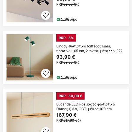
RRP
98,90 €
Διαθέσιμο
RRP -5%
Lindby Φωτιστικό δαπέδου Isara,
πράσινο, 165 cm, 2 φώτα, μέταλλο, E27
93,90 €
RRP
98,90 €
Διαθέσιμο
RRP -50,00 €
Lucande LED κρεμαστό φωτιστικό
Darnor, ξύλο, CCT, μήκος 100 cm
167,90 €
RRP
217,90 €