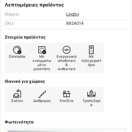
Λεπτομέρειες προϊόντος
Μάρκα:
Lindby
SKU:
9924014
Στοιχεία προϊόντος
Dimmable
Με
Ενεργειακά
Με
ενσωματω
αποδοτικό
τηλεχειριστ
μένο
&
ήριο
ροοστάτη
ανθεκτικό
Ιδανικό για χώρους
Σαλόνι
Διάδρομος
Κουζίνα
Τραπεζαρί
α
Φωτεινότητα