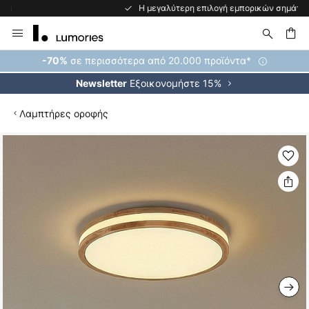
Η μεγαλύτερη επιλογή εμπορικών σημάτων στην Ευρώπη
Μετάβαση
στο
περιεχόμενο
ήτηση
σε περισσότερα από 20.000 προϊόντα*
-70%
Εξοικονομήστε 15%
Newsletter
Λαμπτήρες οροφής
Μετάβαση
στο
τέλος
της
συλλογής
εικόνων