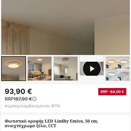
Μετάβαση
93,90 €
στην
RRP -94,00 €
RRP
187,90 €
αρχή
συμπεριλαμβανομένου ΦΠΑ
της
συλλογής
Φωτιστικό οροφής LED Lindby Emiva, 50 cm,
εικόνων
ανοιχτόχρωμο ξύλο, CCT